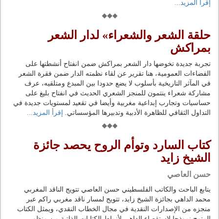
إقرأ المزيد...
حلقة الشعر والشعراء» لدار الشعر
بمراكش
تجربة جديدة تخوضها دار الشعر بمراكش ضمن انفتاح أنشطتها على
الفضاءات العمومية، هنا تقرير عن لقاء نظمته الدار ضمن فقرة الشعر
في المآثر التاريخية بأسلوب لا يضع حدودا بين المبدع ومتلقيه، عرف
مشاركة شعراء ينتمون للمنجز الشعري الحديث في انفتاح بليغ على
حساسيات وتجارب إبداعية مغربية وأيضا في تقعيد لمستويات جديدة في
التداول الثقافي للظاهرة الأدبية وتدبيرها المؤسساتي.
إقرأ المزيد...
كتاب السارد وتوأم الروح يحصد جائزة
الشيخ زايد
حسن العاصي
يتابع الباحث والكاتب الفلسطيني حسن العاصي تتويج الناقد المغربي
محمد الداهي بجائزة الشيخ زايد، تتويج لمسار ناقد مغربي راكم عبر
منجزه من الإصدارات النقدية في مجال الخطاب النقدي، ويمثل الكتاب
المتوج نموذجا لاستقصاء الداهي لأنماط الكتابات الذاتية من منظور