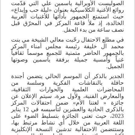
الصوليست الأوبرالية ياسمين علي التي قدّمت
روائع الأغنية الكلاسيكية بعنوان «ليلة حب وإبداع»
حيث استمتع الجمهور بأدائها للأغنيات العربية
الخالدة، إذ ملأ قاعة المركز في المحرّق قبل
نصف ساعة من بدء الحفل
.
في مطلع الاحتفال رحّبت معالي الشيخة مي بنت
محمد ال خليفة رئيسة مجلس أمناء المركز
بالجمهور الحاضر متمنية للجميع موسماً ثقافياً
غنياً وأمسية جميلة برفقة ياسمين وصوتها
الجميل
.
الجدير بالذكر أن الموسم الحالي يتضمن أجندة
حافلة بالنقاشات الفكرية وسلسة من
المحاضرات العلمية والحوارات الثقافية،
والمعارض الفنية، ولأول مرة، سيتم الإعلان عن
جائزة « لغتنا الأم» ضمن احتفالات المركز
بالذكرى الحادية والعشرين لتأسيسه في 12 يناير
2023، حيث تعنى الجائزة بتسليط الضوء على
اللغة العربية من خلال أي نشاط مرتبط بها،
وستتضمن الاحتفالية تدشين النسخة الإنكليزية