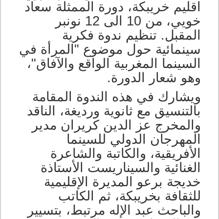
اقليم خريبكة، دورة الممثلة سعاد
خويي، من 10 الى 12 نونبر
المقبل. تنظيم ندوة فكرية
سينمائية حول موضوع "المرأة في
السينما المغربية الواقع والآفاق"،
وهو شعار الدورة.
ويشارك في هذه الندوة المقامة
بالتنسيق مع ثانوية ورديغة، الناقد
والمخرج عز الدين كريران مدير
المهرجان الدولي للسينما
الأفريقية، والكاتبة والشاعرة
الغنائية والسيناريست الأستاذة
خديجة برعو المديرة الإقليمية
للثقافة بخريبكة، ثم الكاتب
والباحث عبد الإله مرتبط، بتسيير