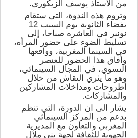
من الاستاذ يوسف الزيكوري.
وتروم هذه الندوة، التي ستقام
بفضاء الثانوية يوم السبت 12
نونبر في العاشرة صباحا، إلى
تسليط الضوء على حضور المرأة،
في السينما المغربية، وواقعها
وأفاق هذا الحضور للعنصر
النسوي، في المجال السينمائي،
وهو ما يثري النقاش من خلال
أطروحات ومداخلات المشاركين
والمشاركات.
يشار الى ان الدورة، التي تنظم
بدعم من المركز السينمائي
المغربي والتعاون مع المديرية
الجهوية للثقافة لجهة بني ملال