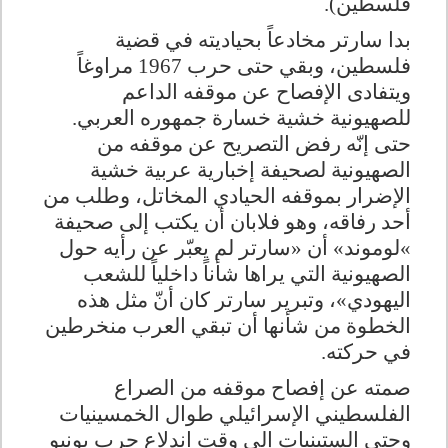
فلسطين)
.
بدا سارتر مخادعاً بحياديته في قضية
فلسطين، وبقي حتى حرب 1967 مراوغاً
ويتفادى الإفصاح عن موقفه الداعم
للصهيونية خشية خسارة جمهوره العربي.
حتى إنّه رفض التصريح عن موقفه من
الصهيونية لصحيفة إخبارية عربية خشية
الإضرار بموقفه الحيادي المخاتل، وطلب من
أحد رفاقه، وهو فلابان أن يكتب إلى صحيفة
«
لوموند» أن «سارتر لم يعبّر عن رأيه حول
الصهيونية التي يراها شأناً داخلياً للشعب
اليهودي»، وتبرير سارتر كان أنّ مثل هذه
الخطوة من شأنها أن تبقي العرب منخرطين
في حركته
.
صمته عن إفصاح موقفه من الصراع
الفلسطيني الإسرائيلي طوال الخمسينيات
وحتى الستينيات إلى وقت اندلاع حرب يونيو