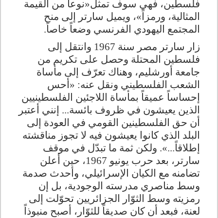
فلسطين، فهي سوف تمثل«نوعاً من القيمة
المثالية، ورمزاً»، ويميل سارتر إلى منح
المجتمع اليهودي الفرنسي وضعاً خاصاً
.
زار سارتر مصر سنة 1967 وانتقل إلى
فلسطين المحتلة وحصل على تكريم من
جامعة أورشليم، وهناك تعرّف إلى مأساة
الشعب الفلسطيني ونقل عنه: «أحس
إحساساً عميقاً بمأساة اللاجئين الفلسطينيين
الذين يعيشون في ظروف بائسة... إنني أعتبر
أن حق الفلسطينين القومي في العودة إلى
البلد الذي كانوا يعيشون فيه لا تجوز مناقشته
إطلاقاً...». ولكن ثمة ما تبدّل في موقف
سارتر، بعد حرب يونيو 1967، حين أعلن
تضامنه مع الكيان الإسرائيلي، وأحدث صدمة
وسط مناصري مدرسته الوجودية، بل إن
رمزيته وسط الثوّار الجزائريين تحوّلت إلى
لعنة، فبعد أن كان صديقاً للثوّار، أصبح منبوذاً