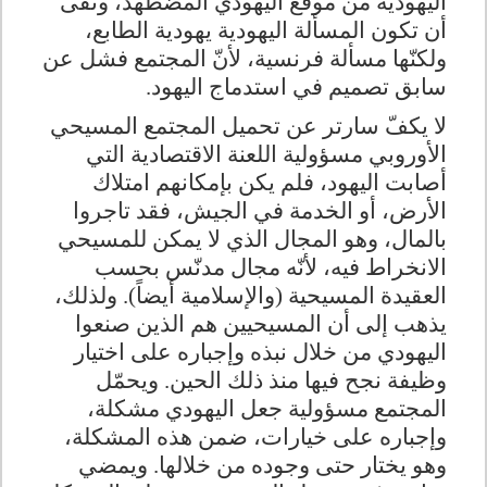
اليهودية من موقع اليهودي المضطهد، ونفى
أن تكون المسألة اليهودية يهودية الطابع،
ولكنّها مسألة فرنسية، لأنّ المجتمع فشل عن
سابق تصميم في استدماج اليهود
.
لا يكفّ سارتر عن تحميل المجتمع المسيحي
الأوروبي مسؤولية اللعنة الاقتصادية التي
أصابت اليهود، فلم يكن بإمكانهم امتلاك
الأرض، أو الخدمة في الجيش، فقد تاجروا
بالمال، وهو المجال الذي لا يمكن للمسيحي
الانخراط فيه، لأنّه مجال مدنّس بحسب
العقيدة المسيحية (والإسلامية أيضاً). ولذلك،
يذهب إلى أن المسيحيين هم الذين صنعوا
اليهودي من خلال نبذه وإجباره على اختيار
وظيفة نجح فيها منذ ذلك الحين. ويحمّل
المجتمع مسؤولية جعل اليهودي مشكلة،
وإجباره على خيارات، ضمن هذه المشكلة،
وهو يختار حتى وجوده من خلالها. ويمضي