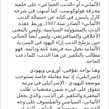
الألماني» أو «الذنب الجماعي» على خلفية
محرقة هولوكوست، كما أسهب في شرحه
كارل ياسبرز في كتابه عن «مسألة الذنب
الألماني» الصادر سنة 1947، وربط عقدة
الذنب بالمسؤولية السياسية، وليس بالمعنى
الأخلاقي والميتافيزيقي، وليس أيضاً الجنائي
.
حين يرسّخ الذنب إزاء اليهود في السردية
الألمانية يحيل منه فريضة ثابتة ودائمة، فهو
مطالب بالتكفير عن هذا الذنب، كلما دعت
الحاجة.
وهنا نواجه تفوّقين، أوروبي ويهودي
(إسرائيلي)، إذ ثمة معاملة خاصة تستوجب
موضعة اليهودي - الإسرائيلي في مرتبة
تتفوق على غير،ه ضمن مقتضيات طلب
المغفرة والتكفير عن الذنب، والذي يجعل
الألماني، السياسي والفيلسوف على وجه
الخصوص، محبوساً في الماضي الذي لن