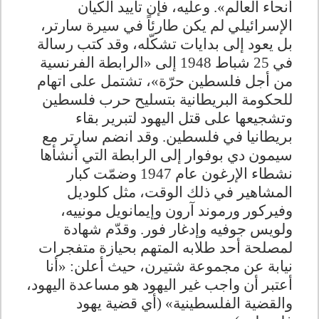
أنحاء العالم». وعليه، فإن تأييد الكيان
الإسرائيلي لم يكن طارئاً في سيرة سارتر،
بل يعود إلى بدايات تشكّله، وقد كتب رسالة
في 25 شباط 1948 إلى «الرابطة الفرنسية
من أجل فلسطين حرّة»، تشتمل على اتهام
للحكومة البريطانية بتسليح حرب فلسطين
وتشجيعها على قتل اليهود لتبرير بقاء
بريطانيا في فلسطين. وقد انضم سارتر مع
سيمون دي بوفوار إلى الرابطة التي أنشأها
نشطاء الإرغون عام 1947 وضمّت كبار
المشاهير في ذلك الوقت، مثل كلوديل
وفيركور ورموند آرون وإيمانويل مونييه،
ولويس جوفيه وإدغار فور. وقدّم شهادة
لمصلحة أحد طلابه المتهم بحيازة متفجرات
نيابة عن مجموعة شتيرن، حيث أعلن: «أنا
أعتبر أن واجب غير اليهود هو مساعدة اليهود،
والقضية الفلسطينية» (أي قضية يهود