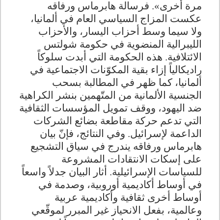
مرة أخرى». فرسالة هابرماس ورفاقه
عكست المزاج السياسي العام في ألمانيا،
ولا سيما وسط أحزاب اليسار، والأحزاب
الليبرالية المنضوية في حكومة شولتس
الائتلافية. هذه الحكومة التي أبدت سلوكاً
راديكالياً إزاء بقية المكوّنات الاجتماعية في
ألمانيا، كما ظهر في المطالبة بسحب
الجنسية الألمانية من المتّهمين بنشر الكراهية
ضد اليهود، ووقف تمويل المؤسسات الثقافية
التي تدعم حركة مقاطعة بضائع الشركات
الداعمة لإسرائيل. وفي النتائج، فإنّ بيان
هابرماس ورفاقه يندرج في سياق التشجيع
على إسكات الانتقادات المشروعة
للسياسات الإسرائيلية
.
أثار البيان جدلاً واسعاً
في أوساط أكاديمية أوروبية، وصدمة في
أوساط أخرى ثقافية وأكاديمية عربية
وعالمية، بفعل الانحياز غير المبرر لموقّعي