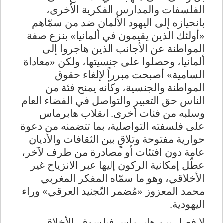
الفلسفات والمدارس الفكرية الأخرى،
بانحيازه إلى اليهود الألمان ضد من سمّاهم
«أولئك الذين يقيمون في ألمانيا» بنزع صفة
المواطنة عن الأجانب الذين هاجروا إلى
ألمانيا، وحصلوا على جنسيتها، ولكن «معاداة
السامية» أصبحت مبرراً لإلغاء حقوق
المواطنة والجنسية، وكأنه يمنح فئة من
الناس حق التعبير والتواصل في الفضاء العام
وسلبه من فئات أخرى. انقلاب هابرماس
على فلسفته التواصلية، بما تتضمنه من دعوة
حوارية مفتوحة وتلاقٍ بين الثقافات والأديان
عامة دون افتئات أو مصادرة من طرف لآخر،
عطّل إمكانية الركون إليها عبر الانزياح غير
الأخلاقي، وهو ما سمّاه المفكر المغربي
محمد المعزوز «مُضمر التّجنيد العرقي» وراء
اليهودية
.
لا فصل بين هابرماس فيلسوف الأخلاق