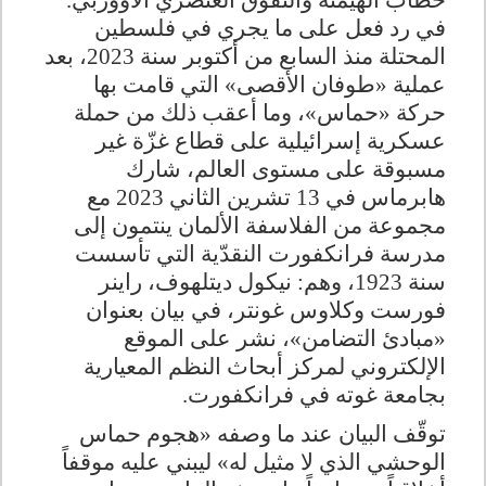
خطاب الهيمنة والتفوّق العنصري الأووربي
.
في رد فعل على ما يجري في فلسطين
المحتلة منذ السابع من أكتوبر سنة 2023، بعد
عملية «طوفان الأقصى» التي قامت بها
حركة «حماس»، وما أعقب ذلك من حملة
عسكرية إسرائيلية على قطاع غزّة غير
مسبوقة على مستوى العالم، شارك
هابرماس في 13 تشرين الثاني 2023 مع
مجموعة من الفلاسفة الألمان ينتمون إلى
مدرسة فرانكفورت النقدّية التي تأسست
سنة 1923، وهم: نيكول ديتلهوف، راينر
فورست وكلاوس غونتر، في بيان بعنوان
«مبادئ التضامن»، نشر على الموقع
الإلكتروني لمركز أبحاث النظم المعيارية
بجامعة غوته في فرانكفورت
.
توقّف البيان عند ما وصفه «هجوم حماس
الوحشي الذي لا مثيل له» ليبني عليه موقفاً