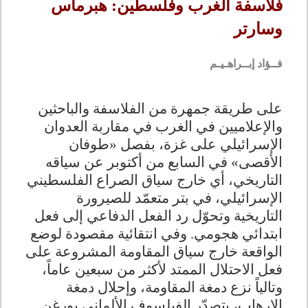
فلاسفة الغرب وفلسطين: هبرماس
وسارتر
فــؤاد إبــراهـيـم
على طريقة جمهرة من الفلاسفة والباحثين
والإعلاميين في الغرب في مقاربة العدوان
الإسرائيلي على غزة، بفصل «طوفان
الأقصى» في السابع من أكتوبر عن سياقه
التاريخي، أي خارج سياق الصراع الفلسطيني
الإسرائيلي، في بتر متعمّد للصيرورة
التاريخية وتحوّل رد الفعل الدفاعي إلى فعل
ابتدائي هجومي. وفي انتقائية مقصودة لوضع
الواقعة خارج سياق المقاومة المشروعة على
فعل الاحتلال الممتد لأكثر من سبعين عاماً،
وتالياً نزع دمغة المقاومة، وإحلال دمغة
الإرهاب، يتصدّر الفيلسوف الألماني يورغن