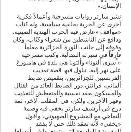
الإنسان
.
»
نشر سارتر روايات مسرحية وأعمالاً فكرية
أخرى عن الحرية بخلفية سياسية، وله كتاب
«مواقف
»
عارض فيه الحرب الهندية الصينية،
ودافع عن الناشطين من شعراء وكتّاب، وكان
وقوفه إلى جانب الثورة الجزائرية معلماً
فارقاً في سيرته النضالية. وكتب مسرحية
«أسرى ألتونا» وألتونا هي بلدة في هامبورغ
على نهر إلبه، تناول فيها قصة تعذيب
الفرنسيين للجزائريين، بتقميص ضابط
ألماني، فرانتز، دور الضابط العائد من القتال
والمسكون بعقد نفسية والمتعطش للتعذيب
وقهر الآخرين
.
ولكن، في المقلب الآخر، ثمة
درج في أرشيف سارتر يخفي فيه وصمة
التماهي مع المشروع الصهيوني، وأقول
«يخفي» لأنه تعمّد ذلك حتى لا يفقد
المقروئية الواسعة التي يتمتع بها في أوساط