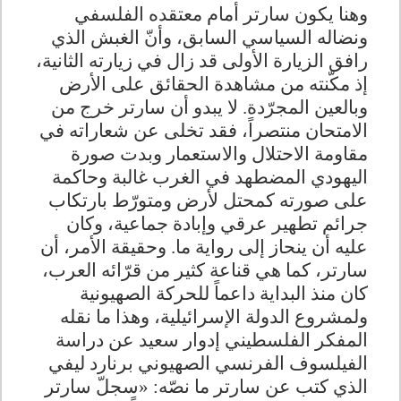
وهنا يكون سارتر أمام معتقده الفلسفي
ونضاله السياسي السابق، وأنّ الغبش الذي
رافق الزيارة الأولى قد زال في زيارته الثانية،
إذ مكّنته من مشاهدة الحقائق على الأرض
وبالعين المجرّدة. لا يبدو أن سارتر خرج من
الامتحان منتصراً، فقد تخلى عن شعاراته في
مقاومة الاحتلال والاستعمار وبدت صورة
اليهودي المضطهد في الغرب غالبة وحاكمة
على صورته كمحتل لأرض ومتورّط بارتكاب
جرائم تطهير عرقي وإبادة جماعية، وكان
عليه أن ينحاز إلى رواية ما
.
وحقيقة الأمر، أن
سارتر، كما هي قناعة كثير من قرّائه العرب،
كان منذ البداية داعماً للحركة الصهيونية
ولمشروع الدولة الإسرائيلية، وهذا ما نقله
المفكر الفلسطيني إدوار سعيد عن دراسة
الفيلسوف الفرنسي الصهيوني برنارد ليفي
الذي كتب عن سارتر ما نصّه: «سجلّ سارتر