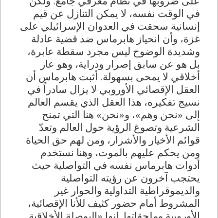
على ضروبها في نظام معرفي جامع. ولكن
في الوقت نفسه، لا يمكن التنازل عن قيم
إنسانية سحقت في العدوان الإسرائيلي على
غزة، وأن انحياز هابرماس ضد قضية عادلة
وشديدة الوضوح ليس مجرد سقطة عابرة،
بل هو عن سابق إصرار ودراية، وهو عار
أخلاقي لا يمحى بسهولة. أثبت هابرماس أن
العقل الإقصائي الأوروبي لا يزال سادراً في
نسيج تفكيره، هذا العقل الذي يقسم العالم
إلى «نحن وهم»، و«نحن» هنا التي تمنح
الشرعية وتصوغ الرؤية حول العالم وتعدّ
قوائم الأخيار والأشرار، ومن لهم حق الحياة
ومن يحكم عليهم بالموت، وهنا نستخدم
أدوات هابرماس نفسه في التواصلية حيث
يحتجب آخرون عن رؤيته التواصلية
والديموقراطية التداولية والحوار غير
المشروط أمام حضور كثيف للأنا الإقصائية،
الأوروبية وملحقاتها. إنها «البوصلة الأخلاقية