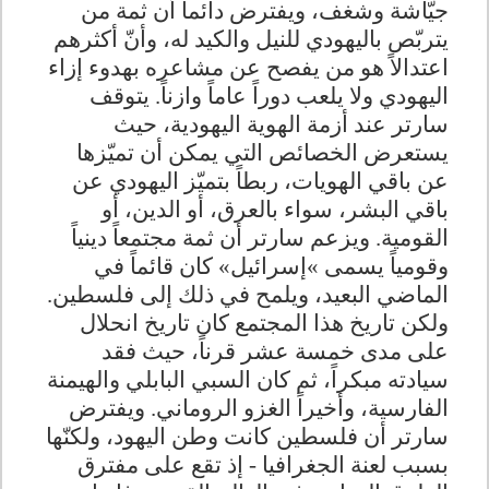
جيّاشة وشغف، ويفترض دائماً أن ثمة من
يتربّص باليهودي للنيل والكيد له، وأنّ أكثرهم
اعتدالاً هو من يفصح عن مشاعره بهدوء إزاء
اليهودي ولا يلعب دوراً عاماً وازناً
.
يتوقف
سارتر عند أزمة الهوية اليهودية، حيث
يستعرض الخصائص التي يمكن أن تميّزها
عن باقي الهويات، ربطاً بتميّز اليهودي عن
باقي البشر، سواء بالعرق، أو الدين، أو
القومية. ويزعم سارتر أن ثمة مجتمعاً دينياً
وقومياً يسمى
«
إسرائيل» كان قائماً في
الماضي البعيد، ويلمح في ذلك إلى فلسطين.
ولكن تاريخ هذا المجتمع كان تاريخ انحلال
على مدى خمسة عشر قرناً، حيث فقد
سيادته مبكراً، ثم كان السبي البابلي والهيمنة
الفارسية، وأخيراً الغزو الروماني. ويفترض
سارتر أن فلسطين كانت وطن اليهود، ولكنّها
بسبب لعنة الجغرافيا - إذ تقع على مفترق