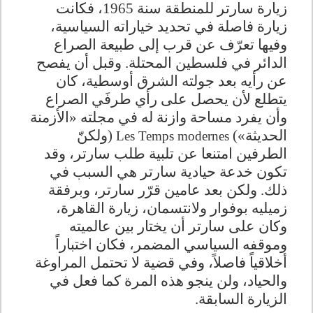
زيارة سارتر للمنطقة سنة 1965، فكانت
زيارة فاصلة في تحديد خياراته السياسية،
وفيها تعرّف عن قرب إلى طبيعة الصراع
الدائر في فلسطين المحتلة. وقبل أن يفصح
عن رأيه بعد جولته الشرق أوسطية، كان
يتطلع لأن يحصل على رأي طرفَي الصراع
وأن يفرد مساحة وازنة له في مجلته «الأزمنة
الحديثة»
(
)
ولكنّ
Les Temps modernes
الطرفين امتنعا عن تلبية طلب سارتر، وقد
تكون خدعة حيادية سارتر هي السبب في
ذلك. ولكن بعد عامين قرّر سارتر، وبرفقة
زميليه بوفوار ولانتسمان، زيارة القاهرة،
وكان على سارتر أن يختار بين عالميته
وموقفه السياسي المضمر، فكان اختباراً
أخلاقياً فاصلاً، وفي قضية لا تحتمل المراوغة
والحياد، ولن ينجو هذه المرة كما فعل في
الزيارة السابقة.