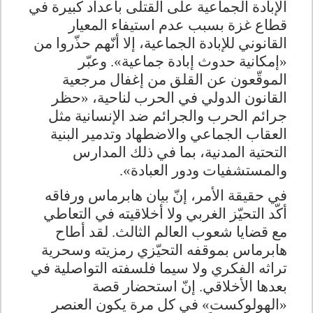
الإبادة الجماعية على القتلى بأعداد كبيرة في
قطاع غزة بسبب عدم استيفاء المعيار
القانوني للإبادة الجماعية، إلا أنّهم حذّروا من
«إمكانية حدوث إبادة جماعية». وعبّر
الموقّعون عن القلق من إغفال مرجعية
القانون الدولي في الحرب لناحية، «حظر
جرائم الحرب والجرائم ضد الإنسانية مثل
العقاب الجماعي والاضطهاد وتدمير البنية
التحتية المدنية، بما في ذلك المدارس
والمستشفيات ودور العبادة»
.
في حقيقة الأمر، إنّ بيان هابرماس ورفاقه
أكّد التحيّز الغربي ولا أخلاقيته في التعاطي
مع قضايا شعوب العالم الثالث. لقد أطاح
هابرماس بموقفه التحيّزي رمزيته وسحرية
تراثه الفكري ولا سيما فلسفته التواصلية في
بعدها الأخلاقي. إنّ استحضار قصة
«الهولوكست» في كل مرة يكون العنصر