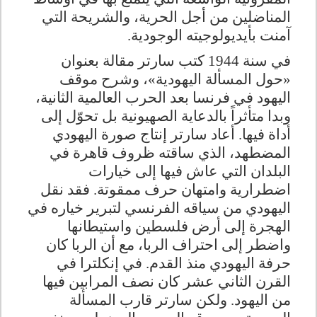
المناضلين من أجل الحرية، والشريحة التي
آمنت بأيديولوجيته الوجودية
.
في سنة 1944 كتب سارتر مقالة بعنوان
«حول المسألة اليهودية»، وشرح موقف
اليهود في فرنسا بعد الحرب العالمية الثانية،
وبدا متأثراً بالدعاية الصهيونية بل تحوّل إلى
أداة فيها. أعاد سارتر إنتاج صورة اليهودي
المضطهد، الذي ساقته ظروف قاهرة في
البلدان التي عاش فيها إلى خيارات
اضطرارية وامتهان حرف ممقوتة. فقد نقل
اليهودي من سياقه الفرنسي لتبرير خياره في
الهجرة إلى أرض فلسطين واستيطانها
واضطر إلى احتراف الربا، مع أن الربا كان
حرفة اليهودي منذ القدم. في إنكلترا في
القرن الثاني عشر كان نصف المرابين فيها
من اليهود. ولكن سارتر قارب المسألة