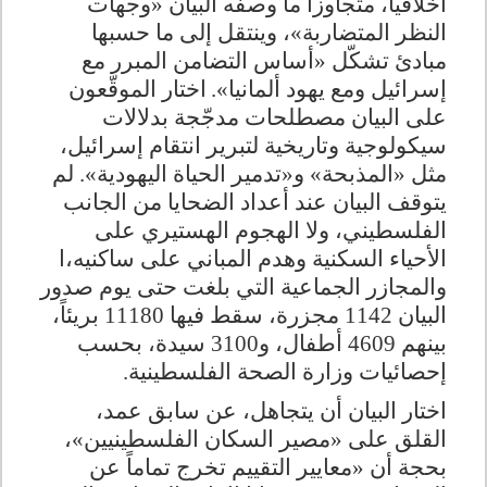
أخلاقياً، متجاوزاً ما وصفه البيان «وجهات
النظر المتضاربة»، وينتقل إلى ما حسبها
مبادئ تشكّل «أساس التضامن المبرر مع
إسرائيل ومع يهود ألمانيا».
اختار الموقّعون
على البيان مصطلحات مدجّجة بدلالات
سيكولوجية وتاريخية لتبرير انتقام إسرائيل،
مثل «المذبحة» و«تدمير الحياة اليهودية». لم
يتوقف البيان عند أعداد الضحايا من الجانب
الفلسطيني، ولا الهجوم الهستيري على
الأحياء السكنية وهدم المباني على ساكنيه،ا
والمجازر الجماعية التي بلغت حتى يوم صدور
البيان 1142 مجزرة، سقط فيها 11180 بريئاً،
بينهم 4609 أطفال، و3100 سيدة، بحسب
إحصائيات وزارة الصحة الفلسطينية
.
اختار البيان أن يتجاهل، عن سابق عمد،
القلق على «مصير السكان الفلسطينيين»،
بحجة أن «معايير التقييم تخرج تماماً عن