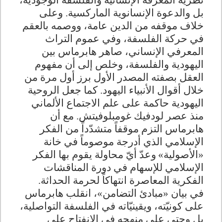
نظرية المعرفة الإنسانية والفلسفة الوجودية،
بل والدعوة الإنسانوية الماركسية. وعلى
خلاف موقفه من الدين عامة، ووصمه بالعقم
في حركة الفلسفة، وفي عموم التراث
المعرفي الإنساني، صاهر هابرماس بين
اليهودية والفلسفة، وخلص إلى أن مفهوم
العقل بصفته المصدر الأول برز أول مرة من
خلال أقوال الأنبياء اليهود. كما جعل الروحية
اليهودية حاكمة على علم الاجتماع الألماني
منذ عصر لودفيك غومبلوفيتش. مع أن
هابرماس التزم موقفاً متشدّداً من الفكر
الإسلامي الذي أدرجة موصوماً في خانة
«الأصولية»
وعدّ أيّ محاولة يقوم بها الفكر
الإسلامي للإسهام في دورة المناقشات
الفكرية المعاصرة انتهاكاً لحرمة الحداثة
.
في بيان «مبادئ التضامن»، انقلب هابرماس
على كونيّته، ويقينيّاته في الفلسفة التواصلية،
بل وحتى على منهجه في الانفتاح على