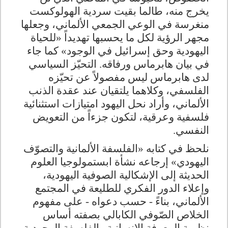
يخرج منه، طالما بقيت سردية الهولوكست
منغرسة في الوعي الجمعي الألماني، وجعلها
مجهر الرؤية لكل ما يحسبها تهديداً «للحياة
اليهودية وحق إسرائيل في الوجود» كما جاء
في بيان هابرماس ورفاقه
.
التحيّز السياسي
لدى هابرماس ليس مفصولاً عن تحيّزه
الفلسفي، وكلاهما يلتقيان عند عقدة الذنب
الألماني، وأراد نحل اليهود امتيازات استثنائية
فلسفية وعرقية، لتكون جزءاً من التعويض
النفسي.
نلحظ في كتابه «الفلسفة الألمانية والتصوّف
اليهودي» إرجاعه نشأة ابستمولوجيا العلوم
الحديثة إلى الإشكالية الصوفية اليهودية،
وإعلاء الدور الفكري للطليعة في المجتمع
الألماني، بناءً - حسب دعواه - على مفهوم
الخلاص الصّوفي الكابالي بصفته أساس