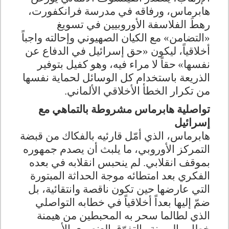
هابرماس، ورفاقه في مدرسة فرانكفورت،
رهطَ الفلاسفة الأوروبيين في تسويغ
«التضامن» مع الكيان الصهيوني وإحالته واجباً
أخلاقياً، ليكون «حق إسرائيل في الدفاع عن
نفسها»
حقاً لا مراء فيه، وهو كفيل بتوفير
الذريعة باستخدام كل الوسائل لحماية نفسها
من تكرار الخطأ الأخلاقي الألماني.
تواصلية هابرماس مشروطة بالتماهي مع
إسرائيل
هابرماس، الذي أمّل قارئيه بالفكاك من قبضة
التمركز الأوروبي، ما يلبث أن يصدم جمهوره
بموقف انقلابي. لم ينحبس انقلابه في بعده
الفكري بعد امتطائه موجة الحداثة المبتورة
التي عارضها حين تكون ناقصة وانتقائية، بل
ضمّ إليها بعداً أخلاقياً في خطابه التواصلي
الذي لطالما سحر به المحبطين من هيمنة