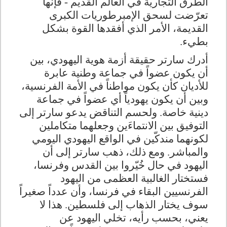
الطرق التجارية في العالم القديم - فإنها
تعرّضت لسحق الإمبرطوريات الكبرى
القديمة، الأمر الذي أفقدها القوة بشكل
بطيء
.
أدرك سارتر حقيقة أزمة هوية اليهودي، بين
أن يكون عضواً في جماعة وطنية عابرة
للأديان كأن يكون مواطناً في الأمة الفرنسية،
وبين أن يكون يهودياً أي عضواً في جماعة
دينية خاصة. ولحسم التناقض يدعو سارتر إلى
التوفيق بين الانتماءَين وجعلهما متكاملين
لكونهما مندكّين في الواقع اليهودي اليومي
والمباشر. ومع ذلك، ذهب سارتر إلى أن
اليهود في حال خُيّروا بين القدس وفرنسا،
فستختار الغالبية العظمى من اليهود
الفرنسيين البقاء في فرنسا، وأن عدداً صغيراً
سوف يختار الذهاب إلى فلسطين. هذا لا
يعني، بحسب رأيه، تخلي اليهود عن