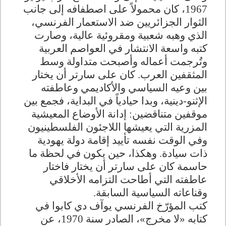
1967
، كان محمولاً على اصطفافه إلى جانب
الثوار الجزائريين ضد الاستعمار الفرنسي،
الذي وهبه شعبية ومقروئية عالية، وصارت
كتبه واسعة الانتشار في العواصم العربية
وتُرجمت أعماله وأصبحت متداولة وسط
المثقفين العرب
.
كان على سارتر أن يختار
بين وعيه السياسي والأكاديمي وعاطفته
الإثنو-دينية، وبدا حيادياً في البداية، فجمع بين
موقفين متناقضين: إدانة الأوضاع المعيشية
المزرية التي يعيشها اللاجئون الفلسطينيون
وفي الوقت نفسه تأييد إقامة دولة يهودية
ذات سيادة. وهكذا، حين يكون في لحظة ما
حاسمة كان على سارتر أن يختار فاختار
عاطفته التي أطاحت التزامه الأخلاقي
وقناعاته السياسية السابقة
.
كتب المؤرّخ الفرنسي يوآف دي كابوا في
كتابه «لا مخرج»، الصادر سنة 1970، عن