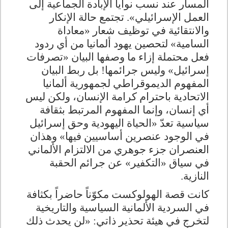
المسار عند نسب نوايا الإبادة الجماعية إلى
العمل الإسرائيلي». تجتمع حالة الإنكار
والانتقائية في توظيف شعار «معاداة
السامية» لتحصين يهود ألمانيا من أي ردود
فعل محتملة إزاء ما وصفها البيان «تصرفات
إسرائيل» وليس جرائمها! بل ربط البيان
المفهوم الديموقراطي لجمهورية ألمانيا
الاتحادية باحترام كرامة الإنسان، ولكن ليس
أي إنسان، وإنما المفهوم المرتبط بثقافة
سياسية تعدّ «الحياة اليهودية وحق إسرائيل
في الوجود عنصرين أساسيين فيها» وهذان
العنصران جزء جوهري من الالتزام الألماني
في سياق «التكفير» عن جرائم الحقبة
النازية
.
كانت قصة الهولوكست مكوّناً حاضراً بكثافة
في السردية الألمانية السياسية والتاريخية
لتخرج في هيئة تحذير ذاتي: «لن يحدث ذلك