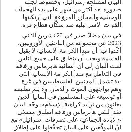
البيان لمصلحة إسرائيل، وخصوصاً لجهة
صدوره بعد أكثر من شهر على بدء الهجمات
الوحشية والمجازر المروّعة التي ارتكبتها
القوات الإسرائيلية ضد سكّان قطاع غزة
.
في بيان مضادّ صدر في 22 تشرين الثاني
2023 عن مجموعة من الباحثين الأوروبيين،
أكّدوا فيه أن مبدأ الكرامة الإنسانية لا يقبل
القسمة ويجب أن ينطبق على جميع الناس.
لفت البيان إلى أن انتقائية هابرماس ورفاقه
في التعامل مع مبدأ الكرامة الإنسانية التي
«لا تشمل المدنيين الفلسطينيين في غزة
وهم يواجهون الموت والدمار، ولا يتم تطبيقه
أو توسيعه على المسلمين في ألمانيا الذين
يعانون من تزايد كراهية الإسلام». وجّه البيان
نقداً لنفي هابرماس ورفاقه انطباق مسمّى
«الإبادة الجماعية على تصرفات إسرائيل» مع
أنّ الموقّعين على البيان تحفّظوا على إطلاق