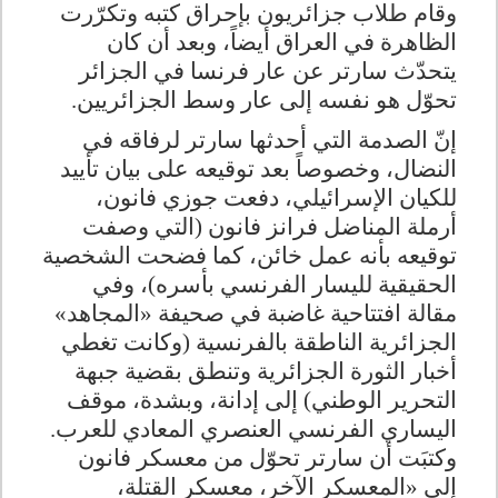
وقام طلاب جزائريون بإحراق كتبه وتكرّرت
الظاهرة في العراق أيضاً، وبعد أن كان
يتحدّث سارتر عن عار فرنسا في الجزائر
تحوّل هو نفسه إلى عار وسط الجزائريين
.
إنّ الصدمة التي أحدثها سارتر لرفاقه في
النضال، وخصوصاً بعد توقيعه على بيان تأييد
للكيان الإسرائيلي، دفعت جوزي فانون،
أرملة المناضل فرانز فانون (التي وصفت
توقيعه بأنه عمل خائن، كما فضحت الشخصية
الحقيقية لليسار الفرنسي بأسره)، وفي
مقالة افتتاحية غاضبة في صحيفة «المجاهد»
الجزائرية الناطقة بالفرنسية (وكانت تغطي
أخبار الثورة الجزائرية وتنطق بقضية جبهة
التحرير الوطني) إلى إدانة، وبشدة، موقف
اليساري الفرنسي العنصري المعادي للعرب.
وكتبَت أن سارتر تحوّل من معسكر فانون
إلى «المعسكر الآخر، معسكر القتلة،