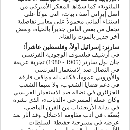
الملتوية»
كما سمّاها المفكر الأميركي من
أصل إيراني آصف بيات، التي تتوكأ على
استثناء ألماني محمولاً على معايير تفاضلية
تجعل من بعض الناس جديراً بالحياة، وبعض
آخر جدير بالموت والفناء
.
سارتر: إسرائيل أولاً، وفلسطين عاشراً
!
في أرشيف فيلسوف الوجودية الفرنسي
جان بول سارتر (1905 - 1980) تجربة عريقة
في النضال ضد الاستعمار الفرنسي
والأوروبي عموماً، فكانت له مواقف فارقة
في دعم قضايا الشعوب، ولا سيما الشعب
الجزائري في نضاله ضد الاستعمار الفرنسي.
وكان عمله المسرحي «الذباب»، الذي نشره
في بداية الأربعينيات من القرن الماضي،
يُصنّف في أدب مقاومة الاحتلال. وقد أثار بعد
عرضه في مسرحية حفيظة السلطات