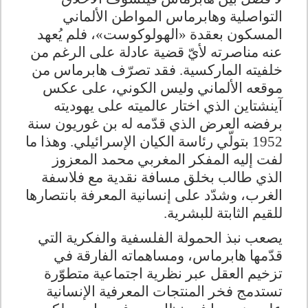
التواصلية وهابرماس المواطن الألماني
المسكون بعقدة «الهولوكوست»، فلم يُعهد
عنه مناصرته لأيّ قضية عادلة على الرغم من
خلفيته الماركسية. فقد تصرّف هابرماس من
موقعه الألماني وليس الكوني، على عكس
آينشتاين الذي اختار عالميته على يهوديته
برفضه العرض الذي قدّمه له بن غوريون سنة
1952 بتولّي رئاسة الكيان الإسرائيلي. وهذا ما
لفت إليه المفكر المغربي محمد المعزوز
الذي طالب بخلق مسافة نقدية مع فلاسفة
الغرب، وشدّد على إنسانية المعرفة بانتصارها
للقيم الثابتة للبشرية
.
يصعب نبذ الحمولة الفلسفية والفكرية التي
قدّمها هابرماس، ومساهماته الفارقة في
تزخيم العقل عبر نظرية اجتماعية متطوّرة
تستدمج فخر المنتجات المعرفية الإنسانية