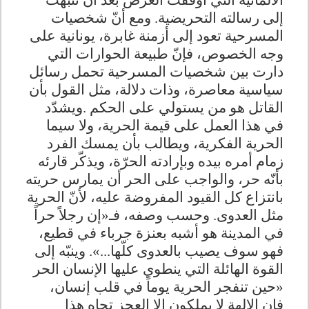
الألمانية التي أوقفت العرض بعد أن تنبّهت
إلى رسالته التحريضية. ومع أنّ شخصيات
المسرحية تعود إلى أزمنة غابرة، يونانية على
وجه الخصوص، فإنّ طبيعة الحوارات التي
دارت بين شخصيات المسرحية تحمل رسائل
سياسية معاصرة، وذات دلالة، مثل القول بأن
القاتل هو من يستولي على الحكم
.
ويشدّد
في هذا العمل على قيمة الحرية، ولا سيما
الحرية الفكرية، ويطالب بأن يمسك الفرد
زمام أمره بيده وبإرادته الحرّة، ويذكّر قارئه
بأنّه حر، والواجب على الحر أن يمارس حريته
بانتزاع كل القيود المفروضة عليه، لأنّ الحرية
مثل العدوى. وحسب وصفه، فـ«إن رجلاً حراً
في المدينة هو أشبه بعنزة جرباء في قطيع،
فهو سوف يصيب بالعدوى كلّها...». وينبّه إلى
القوة الهائلة التي ينطوي عليها الإنسان الحر
«حين تنفجر الحرية يوماً في قلب إنسان،
فإن الإلهة لا يملكون إلا العجز تجاه هذا