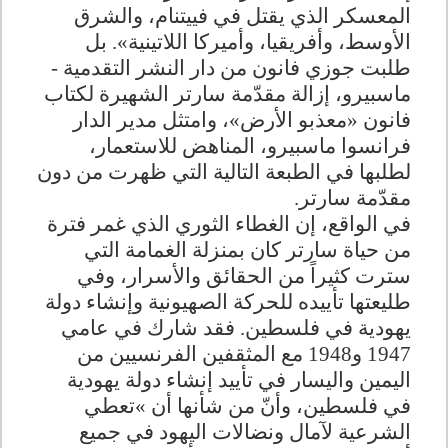
المعسكر الذي يقتل في فييتنام، والشرق
الأوسط، وأفريقيا، وأميركا اللاتينية». بل
طلبت جوزي فانون من دار النشر التقدمية -
ماسبيرو، إزالة مقدّمة سارتر الشهيرة لكتاب
فانون «معذبو الأرض»، وامتثل مدير الدار
فرانسوا ماسبيرو، المناهض للاستعمار،
لطلبها في الطبعة التالية التي ظهرت من دون
مقدّمة سارتر
.
في الواقع، إن الغطاء الثوري الذي غمر فترة
من حياة سارتر كان بمنزلة الغمامة التي
سترت كثيراً من الحقائق والأسرار، وفي
طليعتها تأييده للحركة الصهيونية وإنشاء دولة
يهودية في فلسطين. فقد شارك في عامي
1947 و1948 مع المثقفين الفرنسيين من
اليمين واليسار في تأييد إنشاء دولة يهودية
في فلسطين، وأنّ من شأنها أن
«
تعطي
الشرعية لآمال ونضالات اليهود في جميع