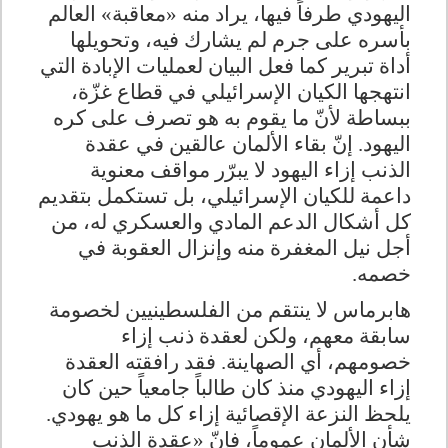
اليهودي طرفاً فيها، يراد منه «معاقبة» العالم
بأسره على جرم لم يشارك فيه، وتحويلها
أداة تبرير كما فعل البيان لعمليات الإبادة التي
انتهجها الكيان الإسرائيلي في قطاع غزّة،
ببساطة لأنّ ما يقوم به هو تصرف على كره
اليهود. إنّ بقاء الألمان عالقين في عقدة
الذنب إزاء اليهود لا يبرّر مواقف معنوية
داعمة للكيان الإسرائيلي، بل تستكمل بتقديم
كل أشكال الدعم المادي والعسكري له، من
أجل نيل المغفرة منه وإنزال العقوبة في
خصمه
.
هابرماس لا ينتقم من الفلسطينيين لخصومة
سابقة معهم، ولكن لعقدة ذنب إزاء
خصومهم، أي الصهاينة. فقد رافقته العقدة
إزاء اليهودي منذ كان طالباً جامعياً حين كان
يلحظ النزعة الإقصائية إزاء كل ما هو يهودي.
شأن الألمان عموماً، فإنّ «عقدة الذنب