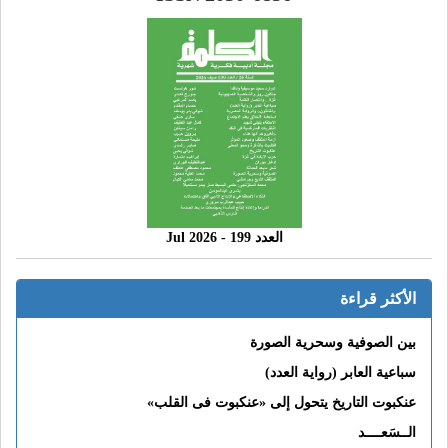
العدد 199 - 2026 Jul
الأكثر قراءة
بين الصوفية وسحرية الصورة
سباعية العابر (رواية العدد)
عنكبوت التاريخ يتحول إلى «عنكبوت فى القلب»
الــسَعــــد