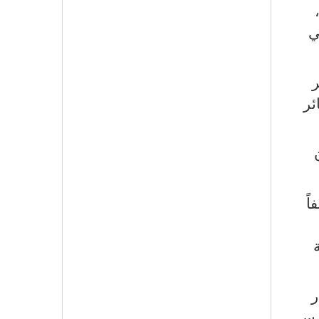
ي
ر
ئر
اً
ر
ارس