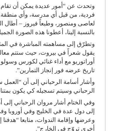
وتحدث عن “أمور عديدة يمكن أن تقام خل
فردية، من قبل أي مدرسة، وأي منطقة. 
لعاصى ومنصور، وطبعاً فيروز – أطال ال
بالنسبة إلينا، أعطونا هذه الصورة الجميلة
وتطرّق إلى مساهمته المباشرة في المئو
يقول شعراً في بيروت، حيث ستتم معا
أوراتوريو مع أداء غنائي لكورس وسولو،
تاريخ عرضه فور إنجاز التمارين
.”
وأشار أسامة الرحباني إلى أن “العمل س
الرحباني وسيتم تسجيله كي يكون بمتنا
وفي الختام أشار مروان الرحباني إلى أ
إلى دول عدة في الخليج وفي أوروبا وفي
وعرضها وإقامة الندوات، متابعا “هدفنا 
أخرى تروّج في الخارج
.”