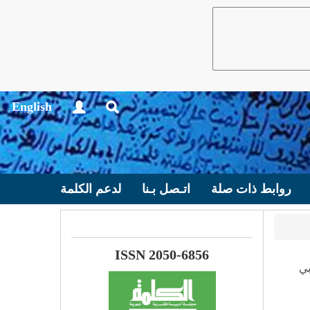
English
روابط ذات صلة
اتـصل بـنا
لدعم الكلمة
ISSN 2050-6856
بي