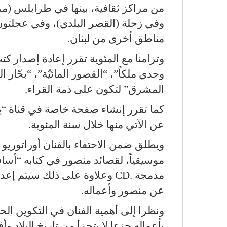
من مراكز ثقافية، بينها في طرابلس (
وفي زحلة (القصر البلدي)، وفي عجلتون 
مناطق أخرى من لبنان
.
وتزامنا مع المئوية تقرر إعادة إصدار ك
وحدي ملكاً”، “القصور المائيّة”، “بحّار 
المشرق” لتكون على ذمة القراء
.
كما تقرر إنشاء صفحة خاصة في قناة “يو
عن الآتي منها خلال سنة المئوية
.
ويطلق ضمن الاحتفاء بالفنان أوراتوريو 
موسيقياً، لقصائد منصور في كتابه “أسا
مدمجة
CD.
وعلاوة على ذلك سيتم إعدا
عن منصور وأعماله
.
ونظرا إلى أهمية الفنان في التكوين الحض
بأعماله جزءا لا يتجزأ من تاريخ البلاد وأ