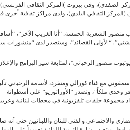
مركز الصفدي)، وفي بيروت
(
المركز الثقافي الفرنسي)،
(المركز الثقافي البلدي)، ولدى مراكز ثقافية أخرى ف
تب منصور الشعرية الخمسة: “أنا الغريب الآخر”، “أساف
الشتي
”
،
“
الأولى القصائد”، وستصدر لدى “منشورات سا
تيوب منصور الرحباني”، لمتابعة سير البرامج والإعلان
سمفوني مع غناء كورالي ومنفرد، لأسامة الرحباني تأليف
فر وحدي ملكاً”، وتصدر “الأوراتوريو” على أسطوانة
د مجموعة حلقات تلفزيونية في محطات لبنانية وعربية
اري والاجتماعي والفني للبنان واللبنانيين حتى أنه صا
فرادها، ستصدر وزارة التربية اللبنانية تعميماً على المد