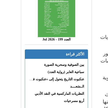
يات
العدد 199 - 2026 Jul
ور
الأكثر قراءة
مات
بين الصوفية وسحرية الصورة
سباعية العابر (رواية العدد)
مئوية
عنكبوت التاريخ يتحول إلى «عنكبوت فى القلب»
الــسَعــــد
اث
النظريات الماركسية في النقد الأدبي
ها
أربع مسرحيات