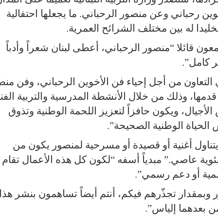
 رحباني وعن منصور الرحباني. ما يجعلها احتفالية
تخليدا له بين مختلف الشرائح العمرية
.
ون قائلا “منصور الرحباني، أعطى لبنان شعراً وأدباً
 كامل
.”
 التعاون من أجل إحياء فن الأخوين الرحباني، وفن منص
دمها، وذلك من خلال الأنشطة المدرسية والتربية الفني
أجيال، ويكون حافزاً لتعزيز اللحمة الوطنية وتذوق
 الحياة الوطنية الصحيحة
.”
ناول أغنية أو قصيدة أو مسرحية لمنصور يكون من
ئوية عاصي.” مبدياً أسفه “لكون كل هذه الأعمال تقام
سمية أو دعم رسمي
.”
بمقدار تجذّرهم فيكم، أنتم أيضاً تساهمون بنشر هذا
 بعدهما إلياس
.”