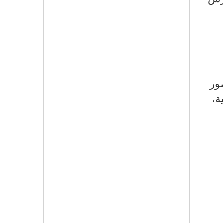
ور
ة،