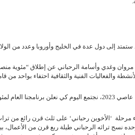
.
 ستمتد إلى دول عدة في الخليج وأوروبا وعدد من الولا
روان وغدي وأسامة الرحباني عن إطلاق “مئوية منص
نشطة والفعاليات الفنية والثقافية احتفاء بواحد من قا
وقال غدي الرحباني “بعد احتفالنا بمئوية عاصي 2023، نجتمع اليوم كي نعلن برنامجنا العام ل
 غياب عاصي 1986 وانطواء مرحلة ‘الأخوين رحباني‘ على ثلث قرن رائع من تر
ده نسج تراثه الرحباني طيلة ربع قرن من الأعمال، بين