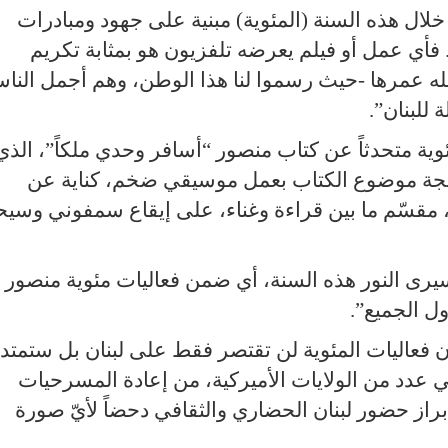
ال هذه السنة (المئوية) مبنية على جهود ومبادرات
فأي عمل أو فيلم يعرضه تلفزيون هو بمثابة تكريم
له عمرها
-
حيث رسموا لنا هذا الوطن، وهم أجمل النا
 للبنان
.”
ية متحدثاً عن كتاب منصور “أسافر وحدي ملكاً”، الذي
لجة موضوع الكتاب بعمل موسيقي ضخم، كناية عن
 مقسّم ما بين قراءة وغناء، على إيقاع سمفوني وسيحد
يرى النور هذه السنة، أي ضمن فعاليات مئوية منصور
ول الجميع
.”
ن فعاليات المئوية لن تقتصر فقط على لبنان بل ستمتد
 عدد من الولايات الأميركية، من إعادة المسرحيات
إبراز حضور لبنان الحضاري والثقافي دحضاً لأيّ صورة