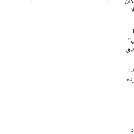
كان
ا
د الفنان المئة التي توافق 17
بي”
فيق
L
وردة
د