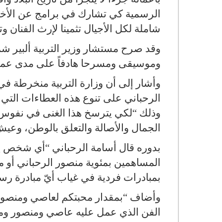
الرسمية كي تشارك في برامج عن الأخوين
شاملة لكل الأجيال تثمينا لإرث الفنان و
وقد صرح مستشار وزير التربية ألبير شمع
وموسيقى ومسرحا هادفاً على مدى عمر
وأشار إلى أن وزارة التربية منخرطة في
الرحباني على تنوع هذه العطاءات التي ق
وذلك “لكي يترسخ هذا الغنى في نفوس ال
الجمال والأصالة والتعلق بالوطن، وعيش
بدوره قال أسامة الرحباني “أي شخص يت
المساهمين بمئوية منصور الرحباني أو م
بمبادرات فردية في غياب أيّ مبادرة ر
وأضاف “بمقدار محبتكم لعاصي ومنصور و
الفن الذي عمل عليه عاصي ومنصور ومن