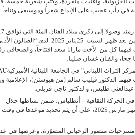
ات تلفزيونية، وأغنيات منفردة، وكتب شعرية خمسة، ف
ة فنية متواصلة في دأب عجيب على الإبداع شعراً وموسيقى ونتاجاً ل
وتتضمن الاحتفالية عدة فقرات متباعدة زمنيا وصولا إلى ذكرى ميلا
ين بعد ظهر السبت
25
يناير 2025 لدى “الصالون الأد
ث فيهما كل من الأخت مارانا سعد افتتاحاً، والصحافي ر
جحا، والفنان غسان صليبا
.
ز التراث اللبناني” في الجامعة اللبنانية الأميركية
AU
ثنين 17 مارس 2025، يتحدث فيهما الدكتور فيليب سالم (من هيوستن)، الإعلامية 
ر عبدالغني طليس، والدكتور ناجي قربلي
.
ة في الحركة الثقافية – أنطلياس، ضمن نشاطها خلال
“المهرجان اللبناني للكتاب” وذلك في شهر مارس 2025، على أن يتم تحديد موعدها في وقت
ن مسرحيات منصور الرحباني المصوّرة، وعرضها في عد