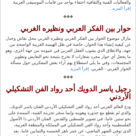
والفعاليات الفنية والثقافية احتفاء بواحد من قامات الموسيقى العربية.
إقرأ المزيد...
حوار بين الفكر العربي ونظيره الغربي
مازال موضوع الحوار بين الفكر العربي ونظيره الغربي محل نقاش وجدل
عن كيفية إنشاء هذا الحوار، خاصة في ظل الهيمنة الغربية الواضحة من
جهة، والانغلاق الذي يشوب العقل العربي في عمومه من جهة أخرى، وهو
ما يجعل أي حوار مجرد شعارات لا تخرج بنتيجة نحو التعايش وتطوير
المجتمعات، وفي ما يلي استطلاع يهم آراء بعض المفكرين حول مسألة
الحوار العربي - الغربي.
إقرأ المزيد...
رحيل ياسر الدويك أحد رواد الفن التشكيلي
الأردني
ودع العالم العربي أحد رواد الفن التشكيلي الأردني الفنان ياسر الدويك،
والذي لم يقطع مع جذوره وهويته وإنما سخر تجربته الفنية، الممتدة على
نحو ستين عاما، في تصوير فلسطين والقدس. الفنان الأردني ذا الأصول
الفلسطينية وأحد رواد الفن التشكيلي في المملكة والمنطقة العربية،
الذي توفي الشهر الماضي، عن عمر ناهز الخمسة والثمانين عاما، بعد