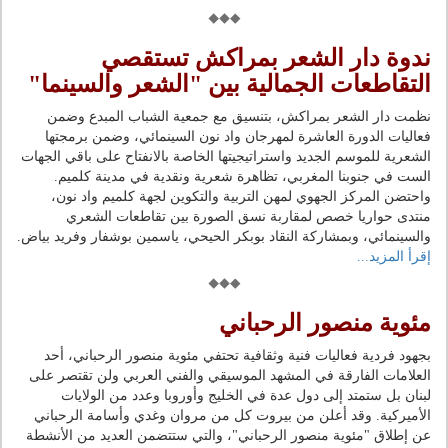
ندوة دار الشعر بمراكش تستقصي
التقاطعات الجمالية بين "الشعر والسينما"
نظمت دار الشعر بمراكش، بتنسيق مع جمعية الشباب المبدع وضمن
فعاليات الدورة العاشرة لمهرجان واد نون السينمائي، وضمن برمجتها
الشعرية للموسم الجديد واستراتيجيتها الخاصة بالانفتاح على باقي الجهات
الست في جنوبنا المغربي، تظاهرة شعرية ونقدية في مدينة كلميم.
واحتضن المركز الجهوي لمهن التربية والتكوين لجهة كلميم واد نون،
منتدى حواريا خصص لمقاربة نسق الصورة بين تقاطعات الشعري
والسينمائي، وبمشاركة النقاد بوبكر الحيحي، ياسمين بوشفار وفريد بياض.
إقرأ المزيد...
مئوية منصور الرحباني
بجهود فردية فعاليات فنية وثقافية تحتفي مئوية منصور الرحباني، أحد
العلامات الفارقة في المشهد الموسيقي والفني العربي ولن تقتصر على
لبنان بل ستمتد إلى دول عدة في الخليج وأوروبا وعدد من الولايات
الأميركية. وقد أعلن من بيروت كل من مروان وغدي وأسامة الرحباني
عن إطلاق "مئوية منصور الرحباني"، والتي ستتضمن العديد من الأنشطة