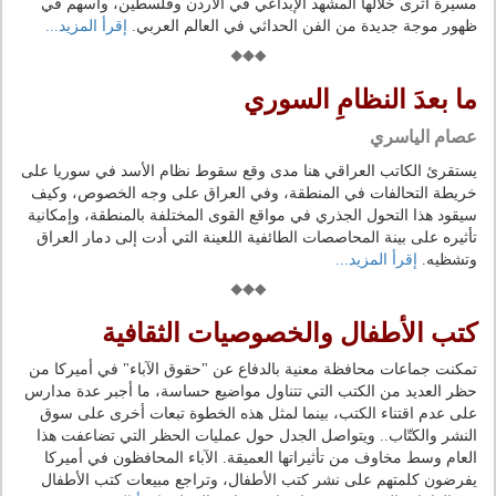
مسيرة أثرى خلالها المشهد الإبداعي في الأردن وفلسطين، وأسهم في
ظهور موجة جديدة من الفن الحداثي في العالم العربي.
إقرأ المزيد...
ما بعدَ النظامِ السوري
عصام الياسري
يستقرئ الكاتب العراقي هنا مدى وقع سقوط نظام الأسد في سوريا على
خريطة التحالفات في المنطقة، وفي العراق على وجه الخصوص، وكيف
سيقود هذا التحول الجذري في مواقع القوى المختلفة بالمنطقة، وإمكانية
تأثيره على بينة المحاصصات الطائفية اللعينة التي أدت إلى دمار العراق
وتشظيه.
إقرأ المزيد...
كتب الأطفال والخصوصيات الثقافية
تمكنت جماعات محافظة معنية بالدفاع عن "حقوق الآباء" في أميركا من
حظر العديد من الكتب التي تتناول مواضيع حساسة، ما أجبر عدة مدارس
على عدم اقتناء الكتب، بينما لمثل هذه الخطوة تبعات أخرى على سوق
النشر والكتّاب.. ويتواصل الجدل حول عمليات الحظر التي تضاعفت هذا
العام وسط مخاوف من تأثيراتها العميقة. الآباء المحافظون في أميركا
يفرضون كلمتهم على نشر كتب الأطفال، وتراجع مبيعات كتب الأطفال