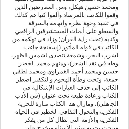
ومحمد حسين هيكل، ومن المعارضين الذين
وقفوا للكاتب بالمرصاد وألفوا كتبا هم كذلك
في تفنيد وجهة نظره واتهامه بالسرقة
والسطو على أبحاث المستشرقين الرافعي
وكتابه (تحت راية القرآن) وزاد في تهكمه من
الكاتب في قوله المأثور (إسفنجة جاءت
لشرب البحر، وشمعة تتصدى لشمس الظهر،
وطه في نقد الشعر)، ومنهم محمد الخضر
حسين ومحمد أحمد الغمراوي ومحمد لطفي
جمعة، وتحت وطأة الهجوم والتكفير اضطر
الكاتب إلى حذف العبارات الإشكالية في
الكتاب وإعادة طبعه تحت عنوان (في الأدب
الجاهلي)، ومازال هذا الكتاب منارة للحرية
الفكرية والتحول الثقافي الخطير في الحياة
الفكرية والأزمة التي تطال كل من يفكر
ويبحث بحرية ويثير الأسئلة ويخرج على