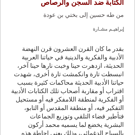
الكتابة ضد السجن والرصاص
من طه حسين إلى بختي بن عودة
إبراهيـم مشـارة
بقدر ما كان القرن العشرون قرن النهضة
الأدبية والفكرية والدينية في حياتنا العربية
الحديثة، ازدهرت حينا وخبت نارها حينا آخر،
انبسطت تارة وانكمشت تارة أخرى، شهدت
حياتنا الأدبية الحديثة محاكمات كثيرة بسبب
اقتراب أو مقاربة أصحاب تلك الكتابات الأدبية
أو الفكرية لمنطقة اللامفكر فيه أو مستحيل
التفكير فيه، أو منطقة المقدس أو التابو،
فتأطير فضاء التلقي وتوزيع الجماعات
البشرية يخضع لما يسميه محمد أركون
بالسياج الدغمائي، وذلك يعني إحاطة هذه