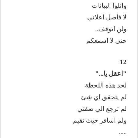
واتلوا البيانات
لا فاصل اعلاني
ولن اتوقف..
حتى لا اسمعكم
12
"اعقل يا..."
لحد هذه اللحظة
لم يتحقق اي شئ
لم ترجع الي ضفتي
ولم اسافر حيث تقيم
.....