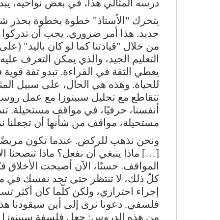
درسه المثالي هذا، في بعض نواحيه، يبد
يتحرك "الأستاذ" خطوة بخطوة بحذر شديد
جديد. هذا أمر ضروري. يجب أن تدركوا أ
من خلال "قيادتنا كما لو كان باليد" (على 
التعليم الجيد، والذي يمكن التعرف عليه 
يعطي الثقة في القراءة. تبدو ثقة قوية 
للحياة. وهذه هي الحال، على سبيل المث
تتقاطع مع تحليل سبينوزا مع عمل روس
أنفسنا، حرفيًا، في مواقف مستحيلة. تس
مستحيلة، مواقف من شأنها أن تجعلنا 
ونحن نذهب للركض. عندما تكون مريضًا
[…] ماذا ينبغي أن نفعل؟ ماذا تنصحنا ال
المواقف. حسنًا، الآن أصبحت الأخلاق ف
كلّ ذلك، لا تنتظر حتى تجد نفسك في مو
إجراء احترازي، ولكن كلّما كان أكثر ت
فلسفي. دعونا نرى إلى أين سيقودنا هذا
من هذه الدروس: جعل فلسفة سبينوزا مل