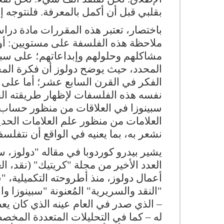
بقلبي قبل أن أكمل بالمعرفة. فلنتوجه إل
باختصار، تعتبر هذه المقررات مادة درا
ملاحظة هذه الفلسفة على مستويين: أول
مشاكلهم وحلولهم وإبداعاتهم؛ على سبيل 
المحدد، حيث يوضح دولوز أن فكرة المحدو
الفكر في القرن السابع عشر؛ أما على ا
نفسه هذه الفلسفات لإظهار طريقته الخ
سبينوزا في العلاقات من منظور حساب ال
العلامات من منظور علم العلامات الحديث.
نشعر به، بما يعنيه في الواقع أن نتفلس
يشير بيدرو كوردوبا في مقاله "دولوز، س
أعمال دولوز، منذ أطروحته التكميلية، "س
"النقد والسريرية" المُعنونة "سبينوزا وا
– الذي صدر في العام عينه الذي كان يع
له – كما في التحليلات المتعددة المخص