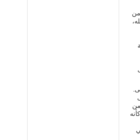
من
ه،
ى.
ى
من
أنه
ي