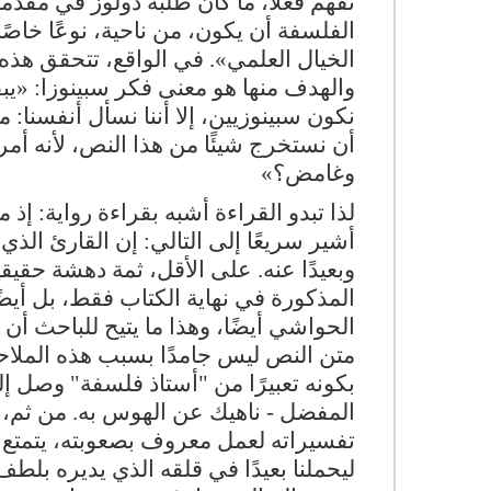
الفلسفة أن يكون، من ناحية، نوعًا خاصًا 
الخيال العلمي». في الواقع، تتحقق هذه 
والهدف منها هو معنى فكر سبينوزا: «يبقى
نكون سبينوزيين، إلا أننا نسأل أنفسنا: م
أن نستخرج شيئًا من هذا النص، لأنه أ
وغامض؟»
لذا تبدو القراءة أشبه بقراءة رواية: إ
أشير سريعًا إلى التالي: إن القارئ ال
وبعيدًا عنه. على الأقل، ثمة دهشة حقيقي
المذكورة في نهاية الكتاب فقط، بل أيض
الحواشي أيضًا، وهذا ما يتيح للباحث أ
متن النص ليس جامدًا بسبب هذه الملاح
بكونه تعبيرًا من "أستاذ فلسفة" وصل إل
المفضل - ناهيك عن الهوس به. من ثم، ن
تفسيراته لعمل معروف بصعوبته، يتمتع 
ليحملنا بعيدًا في قلقه الذي يديره بلط