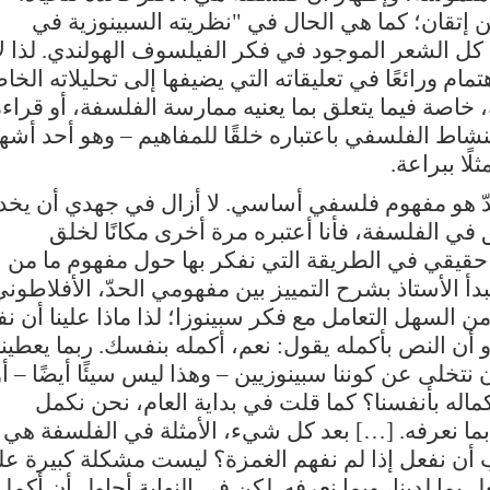
ن إتقان؛ كما هي الحال في "نظريته السبينوزية في
 الشعر الموجود في فكر الفيلسوف الهولندي. لذا لا
تمام ورائعًا في تعليقاته التي يضيفها إلى تحليلاته الخا
، خاصة فيما يتعلق بما يعنيه ممارسة الفلسفة، أو قراء
شاط الفلسفي باعتباره خلقًا للمفاهيم – وهو أحد أشه
ًا ببراعة.
حدّ هو مفهوم فلسفي أساسي. لا أزال في جهدي أن يخد
 في الفلسفة، فأنا أعتبره مرة أخرى مكانًا لخلق
 حقيقي في الطريقة التي نفكر بها حول مفهوم ما من
بدأ الأستاذ بشرح التمييز بين مفهومي الحدّ، الأفلاطون
من السهل التعامل مع فكر سبينوزا؛ لذا ماذا علينا أن ن
أن النص بأكمله يقول: نعم، أكمله بنفسك. ربما يعطينا
ن نتخلى عن كوننا سبينوزيين – وهذا ليس سيئًا أيضًا – أو
إكماله بأنفسنا؟ كما قلت في بداية العام، نحن نكمل
بما نعرفه. […] بعد كل شيء، الأمثلة في الفلسفة هي
ب أن نفعل إذا لم نفهم الغمزة؟ ليست مشكلة كبيرة ع
بما لدينا، وبما نعرفه. لكن في النهاية أحاول أن أكمل