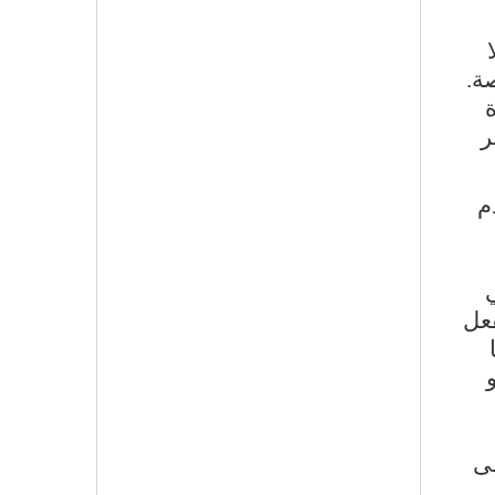
صة.
ة
ر
م
ي
فعل
لى