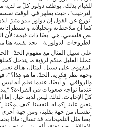
للقيام بذلك، يوظف دولوز كلّ ما لديه م
الترحيب"، حيث يظهر في الوقت نفسه كل
أتورع عن القول إن دولوز يبدو مثيرًا للاه
كما أن ملاحظاته وتحليلاته واستطراداته
نص فلسفي، هي أيضًا ذات قيمة؛ لأن الن
الطروحات الدولوزية – يجد نفسه هنا ممثل
على سبيل المثال مع مفهوم الحدّ: "ال
عملنا القليل منكم لرؤية ما يتدخل كخلق
المفهوم. على سبيل المثال، هناك تغيير
وجهة نظر فكرية. الحدّ، ما هو هذا؟"، في
والرواقي. أو أيضًا، عندما نعلم أنه ليس 
عندما نواجه صعوبات في القراءة؟ "يبدو 
كلّ الإجابات. لذلك ليس لدينا خيار. إما أ
يتعين علينا إكماله بأنفسنا. كيف يمكننا 
أنفسنا، من جهة بقلبنا، ومن جهة أخرى 
أيضا مثل التلميحات. قد تسأل: ماذا يج
الإطلاق. نحن نفتقد ألف شيء. نحن نفعل 