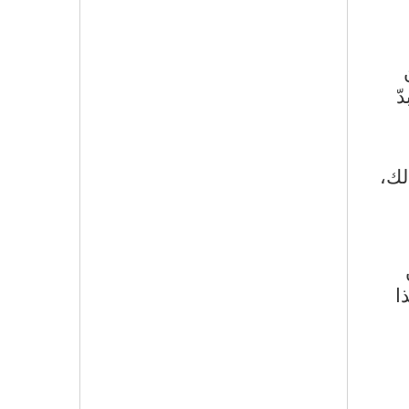
ّ
لك،
ا