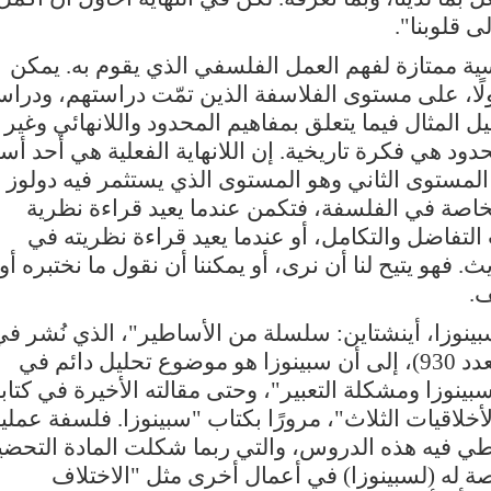
ى قلوبنا".
سية ممتازة لفهم العمل الفلسفي الذي يقوم به. يمكن
ًا، على مستوى الفلاسفة الذين تمّت دراستهم، ودراس
المثال فيما يتعلق بمفاهيم المحدود واللانهائي وغير
د هي فكرة تاريخية. إن اللانهاية الفعلية هي أحد أس
لمستوى الثاني وهو المستوى الذي يستثمر فيه دولوز
اصة في الفلسفة، فتكمن عندما يعيد قراءة نظرية
تفاضل والتكامل، أو عندما يعيد قراءة نظريته في
 فهو يتيح لنا أن نرى، أو يمكننا أن نقول ما نختبره أو
ف.
بينوزا، أينشتاين: سلسلة من الأساطير"، الذي نُشر ف
العدد الأخير من مجلة "كريتيك" (نقد، العدد 930)، إلى أن سبينوزا هو موضوع تحليل دائم في
بينوزا ومشكلة التعبير"، وحتى مقالته الأخيرة في كتاب
لأخلاقيات الثلاث"، مرورًا بكتاب "سبينوزا. فلسفة عملي
طي فيه هذه الدروس، والتي ربما شكلت المادة التحضي
صة له (لسبينوزا) في أعمال أخرى مثل "الاختلاف