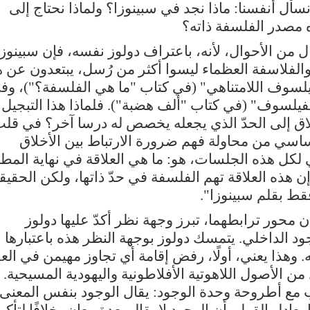
 نسأل أنفسنا: ماذا نجد في سبينوزا؟ ولماذا نحتاج إلى
ه مصدر الفلسفة ذاته؟
حال من الأحوال، لأنه، باعتراف دولوز نفسه، فإن سبينوزا
لفلاسفة العظماء ليسوا أكثر من رُسل، يبتعدون عن ه
لفيلسوف اللامتناهي" (في كتاب "ما هي الفلسفة؟")، وف
لفيلسوف" (في كتاب "ألف هضبة"). فلماذا هذا التبجيل
خلاق إلى الحدّ الذي يجعله يخصص له درسا آخر؟ في قل
أساسي من محاولة فهم ضرورة الارتباط بين الأخلاق
 لكل هذه الجلسات، هو: ما هي العلاقة في نهاية المط
إن هذه العلاقة تهم الفلسفة في حدّ ذاتها، ولكن الحقيق
قط بقلم سبينوزا".
ن محور ترابطهما، تبرز وجهة نظر أكدّ عليها دولوز
ود الداخلي. يتمسك دولوز بوجهة النظر هذه باعتبارها
يه. وهذا يعني، أولًا، رفض إقامة أي تجاوز مهيمن في العل
من الأصول اللاهوتية الأفلاطونية واليهودية المسيحية. 
ب مع أطروحة وحدة الوجود: يقال الوجود بنفس المعنى