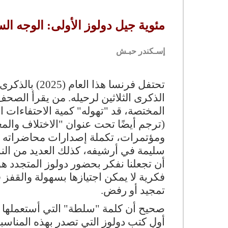
مئوية جيل دولوز الأولى: الوجه ال
إسـكندر حبـش
تحتفل فرنسا هذ
الذكرى الثلاثين لرحيله. من يقرأ الصح
المختصة، قد "تهوله" كمية الاحتفاءات
(ترجم أيضًا تحت عنوان "الاختلاف والمعا
ومؤتمرات، تكملة إصدارات محاضراته الت
سليمة في أرشيفه، كذلك العديد من النش
أن تجعلنا نفكر بحضور دولوز المتجدد 
فكرية لا يمكن اجتيازها بسهولة والقفز 
تمجيد أو رفض.
صحيح أن كلمة "سلطة" التي أستعملها هنا،