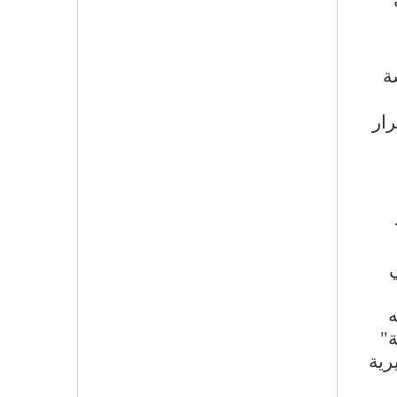
ة
رار
ي
ه
ة"
رية