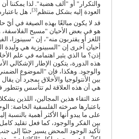
والتكرار" أو "ألف هضبة". لذا يمكننا أن
[3]
العودة إليه بشكل منتظم
، هل باعتبار
قد لا يكون مبالغًا بهذه الصيغة في أيّ 
هو في بعض الأحيان "مسيح الفلاسفة، وا
اللغز أو يقتربون منه"، إن "سبينوزا، ا
أحيان أخرى إن "السبينوزية هي وليدة ا
إذن؟ ما الذي يثير اهتمامه في علم الأ
هذه الدورة، يتكون الإطار الإشكالي ال
والوجود. وهكذا، فإن "الموضوع الضمني
بين الأنتولوجيا والأخلاق بمجرد أن يقال 
هي أن هذه العلاقة لم تتأسس وتتطور ف
عند التقاء هذين المجالين، اللذين يشكلا
باعتبارها صرخته الفلسفية الخاصة: الوج
على ما يبدو أنها الأكثر أهمية بالنسبة إل
بين الفكر والوجود، كما فعل تقليد كامل 
تأكيد الوجود المحض يسير جنبًا إلى جن