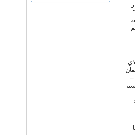
ر
.
م
ذي
عان
–
لرسم