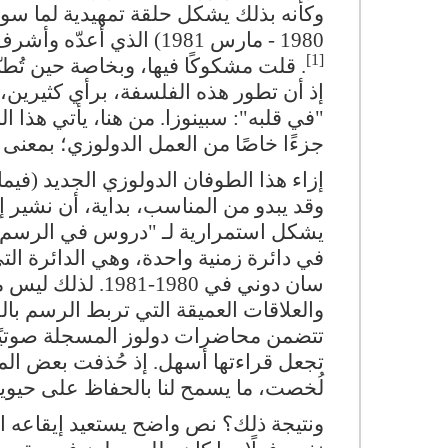
وكأنه بذلك يشكل حلقة تمهيدية لما سوف
1980 - مارس 1981) الذي أعدّه وأشرف عليه الفيلسوف دافيد لابوجاد، عن منشورات "مينوي"
[1]
. قلت مشكوكًا فيها، وبخاصة حين تُ
إذ أن تطور هذه الفلسفة، برأي كثيرين، 
"في قلبه": سبينوزا. من هنا، يأتي هذا
جزءًا خاصًا من العمل الدولوزي؛ بمعن
إزاء هذا الطوفان الدولوزي الجديد (فيما
وقد يبدو من المناسب، بداية، أن نشير إل
يشكل استمرارية لـ "دروس في الرسم
في دائرة زمنية واحدة، وهي الدائرة ال
سان دوني في 980
والعلاقات العميقة التي تربط الرسم ب
تتضمن محاضرات دولوز المسجلة صوتيًا 
تجعل قراءتها أسهل. إذ حُذفت بعض المقا
لُخصت، ما يسمح لنا بالحفاظ على حيوية
ونتيجة ذلك؟ نص واضح يستعيد إيقاعه ال