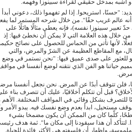
و أشبه بمدخل حقيقي لقراءة سبينوزا وفهمه.
: "حسنًا، استريحوا. إذا لم تفهموا ذلك، دعوني أبدأ 
نه عالم غريب حقًا". من خلال شرحه المستمر لما يفعل
حدّ تعبير سبينوزا نفسه)، فإنه يعطي مثالًا هائلًا على
من خلال هذه العلامة التي لا يمكن أن نخطئ فيها: إذ
فعلًا، لأنها تأتي من الحماس للحصول على نصائح حكيمة
ال، مع المقاطع العظيمة عن الشرّ والمرض، والتي
و للعثور على صدى عميق فيها: "نحن نستمر في وضع
ميم حياتنا هو الفن الذي نتقنه لوضع أنفسنا في مواقف
نمرض.
، فلن تتوقف أبدًا عن المرض. نحن نجعل أنفسنا مرض
أخلاق؟ قبل أن تتكلم أخلاقيًا، عليك أن تتصرف بناء عل
نًا للتصرف بشكل وقائي في المواقف المختلفة. الأهم 
قف مستحيل، ابدأ بعدم وضع نفسك فيه. يبدو الأمر وك
سطحًا، كلّما كان من الممكن أن يكون مضمخا بشيء
. لتتأكد أن هذا سيقودنا إلى مكان ما". ثمة هدف رئيس
موسة، وإظهار أن فلسفته هي الأكثر فائدة للحياة.