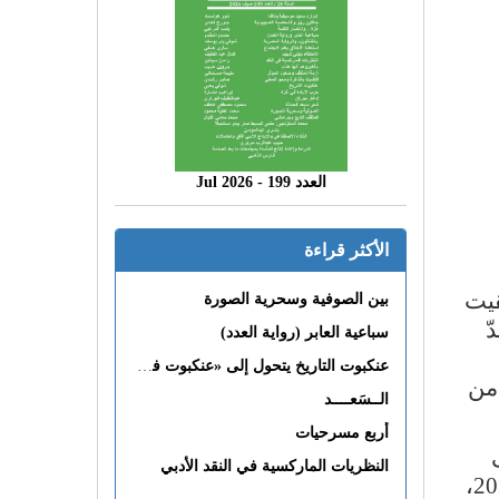
العدد 199 - 2026 Jul
الأكثر قراءة
قيت
بين الصوفية وسحرية الصورة
ّ
سباعية العابر (رواية العدد)
عنكبوت التاريخ يتحول إلى «عنكبوت فى القلب»
 من
الــسَعــــد
أربع مسرحيات
النظريات الماركسية في النقد الأدبي
أول كتب دولوز التي تصدر بهذه المناسبة (صدر في الأشهر الأخيرة من نهاية العام المنصرم 2024،