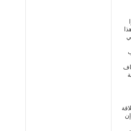
ذا
ي
ب
اف
ة
اقة
إن