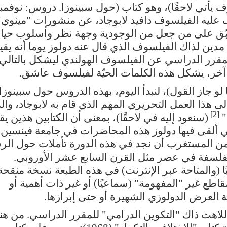
 يأتي لاحقًا)، وهو كتاب (حول سبينوزا. دروس: نوفمب
طبّق على من جعل من الوجودية وجهة نظر وأسلوب حياة
مدين لذاك الفيلسوف الذي قال عنه دولوز يوما أنه يقي
 المقرر الدراسي عن الفيلسوف الهولندي ليشكل بالتالي
ى آخر، يشكل هذه الكلمات الحيّة لفيلسوف عاشق.
 لو جاز القول)، لنبدأ اليوم، بهذه الدروس حول سبينوزا.
ى هذا العمل التحريري المهم الذي قام به لابوجاد، وال
[2]
"
(سنعود إليه في لاحقًا)، بمعنى أن الكتابين هذين يق
تي ألقى فيها دولوز هذه المحاضرات في جامعة فينسين 
1-1981. لذلك ليس من المستغرب أن نجد في هذه الدورة تأملات حول ا
الفلسفة في عصر مثل القرن السابع عشر الأوروبي.
(والمتاحة عبر الإنترنت) في هذه الطبعة نسخة منقحة
طع غير "المفهومة" (سماعيًا) أو غير ذات أهمية أو
 العرض الدولوزي الشهيرة أو حتى إبرازها.
لاهث ذاك "التكوين الدرامي" للمقرر الدراسي. من هنا