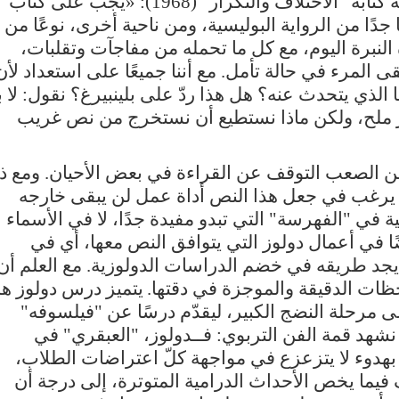
نفهم فعلًا، ما كان طلبه دولوز في مقدمة كتابه "الاختلاف والتكرار" (1968): «يجب على كتاب
جدًا من الرواية البوليسية، ومن ناحية أخرى، نوعًا من
النبرة اليوم، مع كل ما تحمله من مفاجآت وتقلبات،
 المرء في حالة تأمل. مع أننا جميعًا على استعداد لأن
ا الذي يتحدث عنه؟ هل هذا ردّ على بلينبيرغ؟ نقول: لا بد
مر ملح، ولكن ماذا نستطيع أن نستخرج من نص غريب
ذ من الصعب التوقف عن القراءة في بعض الأحيان. ومع ذ
ذي يرغب في جعل هذا النص أداة عمل لن يبقى خارجه
ة في "الفهرسة" التي تبدو مفيدة جدًا، لا في الأسماء
ًا في أعمال دولوز التي يتوافق النص معها، أي في
ن يجد طريقه في خضم الدراسات الدولوزية. مع العلم أن
ظات الدقيقة والموجزة في دقتها.
يتميز درس دولوز هذ
ى مرحلة النضج الكبير، ليقدّم درسًا عن "فيلسوفه"
شهد قمة الفن التربوي: فــدولوز، "العبقري" في
بهدوء لا يتزعزع في مواجهة كلّ اعتراضات الطلاب،
ف فيما يخص الأحداث الدرامية المتوترة، إلى درجة أن