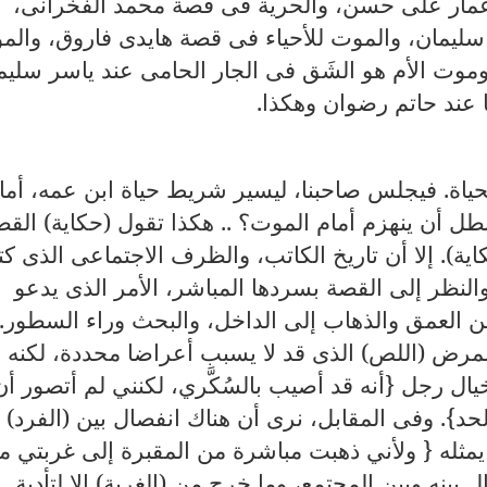
عمار على حسن، والحرية فى قصة محمد الفخرانى،
ليمان، والموت للأحياء فى قصة هايدى فاروق، والم
وموت الأم هو الشَق فى الجار الحامى عند ياسر سليم
 عند حاتم رضوان وهكذا.
ياة. فيجلس صاحبنا، ليسير شريط حياة ابن عمه، أما
 أن ينهزم أمام الموت؟ .. هكذا تقول (حكاية) القص
ية). إلا أن تاريخ الكاتب، والظرف الاجتماعى الذى ك
والنظر إلى القصة بسردها المباشر، الأمر الذى يدعو
ن العمق والذهاب إلى الداخل، والبحث وراء السطور.
مرض (اللص) الذى قد لا يسبب أعراضا محددة، لكنه
ل رجل {أنه قد أصيب بالسُكَّري، لكنني لم أتصور أن
حد}. وفى المقابل، نرى أن هناك انفصال بين (الفرد)
ن يمثله { ولأني ذهبت مباشرة من المقبرة إلى غربتي م
بينه وبين المجتمع، وما خرج من (الغربة) إلا لتأدية