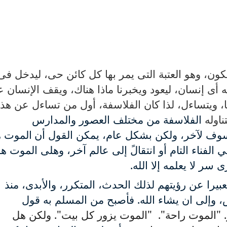
لكون، وهو العتبة التى يمر بها كل كائن حى، ليدخل فى
ه أى إنسان، ليعود ويخبرنا ماذا هناك، ويقف الإنسان 
ا، ويتساءل، لذا كان الفلاسفة، أول من تساءل عن هذه
ناوله
الفلاسفة من مختلف العصور والمدارس
وف لآخر، ولكن بشكل عام، يمكن القول أن
الموت ه
ي الفناء التام أو انتقالً إلى عالم آخر، وهلى الموت ه
ر لا يعلمه إلا الله.
 تعبيرا عن رؤيتهم لذلك الحدث، المتكرر، والأبدى، منذ
 وإلى ان يشاء الله. فأصبح من المسلم به قول
.
"
الموت راحة".
"
الموت يزور كل بيت". ولكن هل