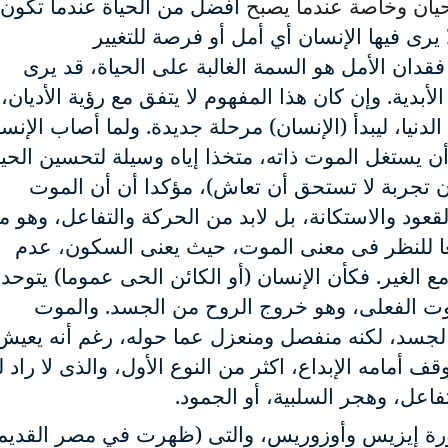
حيان وخاصة عندما يصبح
أفضل من الحياة
عندما تكون
لا يرى فيها الإنسان أي أمل أو فرصة للتغيير
فقدان الأمل هو السمة الغالبة على الحياة، قد يرى
لأبدية
.
وإن كان هذا المفهوم لا يتفق مع رؤية الأديان،
لدنيا، ليبدأ (الإنسان) مرحلة جديدة. ولما أصاب الإنس
 يستغل الموت ذاته، متخذا إياه وسيلة لتحسين الحيا
 تجربة لا تستحق أن تعاش)، مؤكدا أن أن الموت
قعود والاستكانة، بل لابد من الحركة والتفاعل، وهو ما
سعا للنظر فى معنى الموت، حيث يعنى السكون، عدم
الغير. فكأن الإنسان (أو الكائن الحى عموما) يتوحد 
موت الفعلى، وهو خروج الروح من الجسد. والموت
الجسد، لكنه منفصل ومنعزل عما حوله، رغم أنه يعيش
ف أمامه الإبداع، اكثر من النوع الأول، والذى لا راد ل
تفاعل، وهجر السلبية، أو الجمود.
رة إيزيس وأوزوريس، والتى (ظهرت في مصر القديم