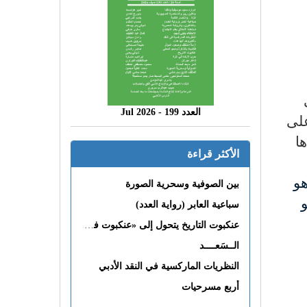
العدد 199 - 2026 Jul
على
ا
الأكثر قراءة
و
بين الصوفية وسحرية الصورة
و
سباعية العابر (رواية العدد)
عنكبوت التاريخ يتحول إلى «عنكبوت فى القلب»
الــسَعــــد
النظريات الماركسية في النقد الأدبي
أربع مسرحيات