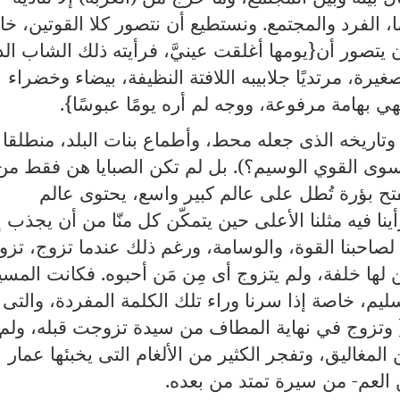
ما، الفرد والمجتمع. ونستطيع أن نتصور كلا القوتين، خ
يتصور أن{يومها أغلقت عينيَّ، فرأيته ذلك الشاب ال
ة، مرتديًا جلابيبه اللافتة النظيفة، بيضاء وخضراء
هي بهامة مرفوعة، ووجه لم أره يومًا عبوسًا}.
وتاريخه الذى جعله محط، وأطماع بنات البلد، منطلقا
سوى القوي الوسيم؟). بل لم تكن الصبايا هن فقط من
فتح بؤرة تُطل على عالم كبير واسع، يحتوى عالم
رأينا فيه مثلنا الأعلى حين يتمكّن كل منّا من أن يجذب إ
 لصاحبنا القوة، والوسامة، ورغم ذلك عندما تزوج، تزو
 لها خلفة، ولم يتزوج أى مِن مَن أحبوه. فكانت المسي
يم، خاصة إذا سرنا وراء تلك الكلمة المفردة، والتى 
 { وتزوج في نهاية المطاف من سيدة تزوجت قبله، ولم
لمغاليق، وتفجر الكثير من الألغام التى يخبئها عمار
بن العم- من سيرة تمتد من بعده.