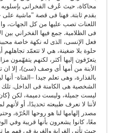
محاكاة، حيث عُرف الفخرانى بإسلوبه ال
بقدم ثابتة
.
فهنا فى قصة
"
ماشية على 
اللعنات تصب عليها من كل الجهات، والأ
فى الظلامية
.
جمع فيها الفخراني بين ال
فعل الإنسى، الذى له نكهة خاصة محبب
حلوة بلا ضغينة، هي لا تتعمّد تجاهلهم أ
يتعرّفون إليها أكثر، لكنهم يتفهّمون مز
الأبنة من أمها أى وصف
(
سئ
)
، إلا ان 
بالقذارة، وهى تعلم جيدا
–
الفتاة
-
أنها 
الشخصية هى الكامنة فى الداخل
.
تلك ا
ليست جميلة، وليست دميمة، لكن
{
كان 
لأننا لا نعرف طبيعته تحديدًا، أو لأنهم لم
مصدر إلهامها لنا هو روحها الحُرّة، وحتى أ
معًا، كانوا يشعرون بأنها قريبة وفي ال
حيث تأتى الغرابة والغربة فى فهم ما 