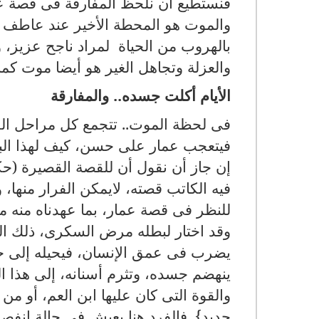
فنستطيع أن نلحظ المفارقة فى قصة 
والموت هو المحطة الأخير عند عاطف س
بالهروب من الحياة لمراد ناجح عزيز، 
والعزلة وتجاهل الغير هو أيضا موت كما
الأيام أكلت جسده.. والمفارقة
فى لحظة الموت.. تتجمع كل مراحل الح
فيتعجب عمار على حسن، كيف لهذا البطل
إن جاز أن نقول أن للقصة القصيرة (حكا
فيه الكاتب قصته، لايمكن الفرار منها، 
للنظر فى قصة عمار، بما عهدناه منه م
وقد اختار لبطله مرض السكرى، ذلك ال
يضرب فى عمق الإنسان، فيحيله إلى خيا
ينهضم جسده، وتثرم أسنانه، إلى هذا ال
والقوة التى كان عليها ابن العم، أو م
جديد}. فالفرد هنا يعيش فى حالة انفصال 