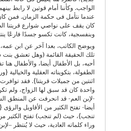
الواجب. وكأننا أمام قوتين لا رابط بينه
عندما نتأمل فى حكمة الزمان. فمن كان 
كان يقف على نواصي شوارع قريتنا الصغير
وبنفسجية، كانت تكسو جسدًا فارعًا ينت
ويوضح الكاتب، بعدا آخر عن ابن عمه، 
تلك الحقيقة القائمة (وهل تعشق بنت 
أحبه، بل الأطفال أيضا، والأطفال هنا ت
الطفولة، بتكويناته العقلية والخيالية {و
اثنتين من جميلات قريتنا}. فقد توافرت
واحدة كان قد سبق لها الزواج، ولم تكن
-لإبن العم- قد انحرفت عن المنطق السل
أيضا- تفتح الكثير من الأقاويل والرؤى
تنجب}، حيث (لم تنجب) تفتح الكثير من ا
وراء كلماته العادية، حيث لا يُنتظر –لإ