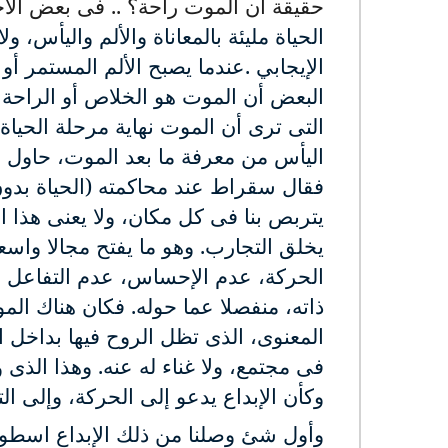
حقيقة أن الموت راحة؟ .. فى بعض الأ
الحياة مليئة بالمعاناة والألم واليأس، و
الإيجابي
.
عندما يصبح الألم المستمر أو 
البعض أن الموت هو الخلاص أو الراحة ا
التى ترى أن الموت نهاية مرحلة الحياة ا
اليأس من معرفة ما بعد الموت، حاول أن
فقال سقراط عند محاكمته (الحياة بدون
يتربص بنا فى كل مكان، ولا يعنى هذا ال
يخلق التجارب. وهو ما يفتح مجالا وا
الحركة، عدم الإحساس، عدم التفاعل مع 
ذاته، منفصلا عما حوله. فكان هناك ال
المعنوى، الذى تظل الروح فيها بداخل 
فى مجتمع، ولا غناء له عنه. وهذا الذى وق
وكأن الإبداع يدعو إلى الحركة، وإلى ال
وأول شئ وصلنا من ذلك الإبداع اسطو