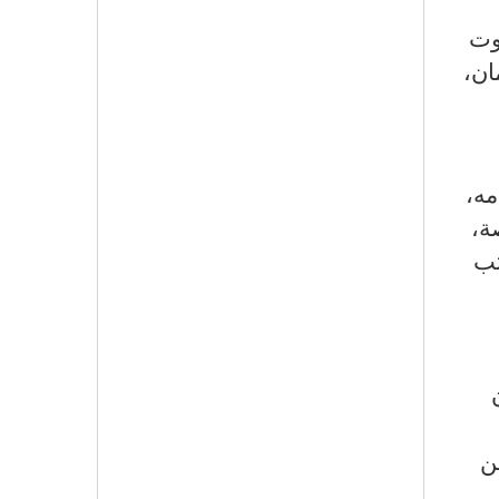
وت
ان،
مه،
ة،
تب
ن