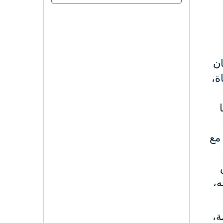
ان
ة،
مع
ه،
ة،