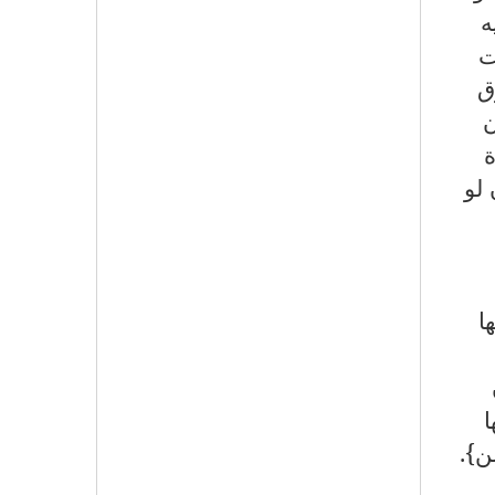
ه
ت
ق
ن
ة
 لو
ا
ا
لن
}.