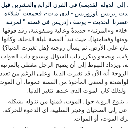
إلى الدولة القديمة
(
فى القرن الرابع والعشرين قبل
تنجدت إيزيس بأوزوريس -الذى مات-، فجمعت أشلاءه
عصرنا الحديث – يوسف إدريس فى قصته "المرتبة
لة» و«المرتَبة» جديدةٌ وعالية ومنفوشة، رقَد فوقها
ها وفخامتها}. حيث تبدأ القصة بليلة الدخلة، وكأنها
نسان على الأرض. ثم يسأل زوجته {هل تغيرت الدنيا؟}
لوقت، ويصحو ويكرر ذات السؤال ويسمع ذات الجواب،
 ويزداد الهبوط إلى أن يصبح الرجل مغطى بالمرتبة،
زوجة أنه الآن قد تغيرت الدنيا. وعلى الرغم من تعدد
ة الواضحة والمعنى المأخوذ من القصة عموما، أن الموت
. ولذلك كان الموت الذى عندها تتغير الدنيا.
تنوع الرؤية حول الموت، فمنها من تناوله بشكله
لداعى إلى الصحيان وهجر السلبية، اى الدعوة للحركة،
ترك الموت، أو الموات.