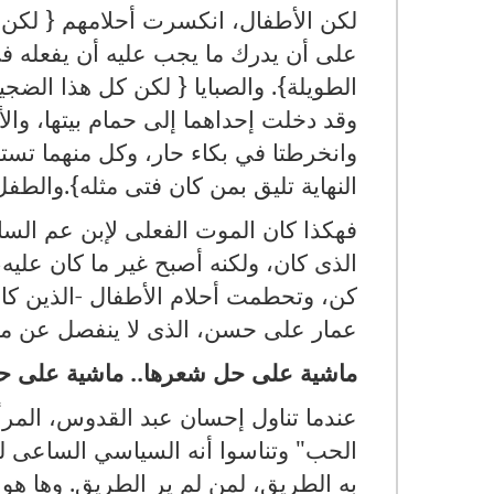
لكن الأطفال، انكسرت أحلامهم { لكن أ
على أن يدرك ما يجب عليه أن يفعله 
الطويلة}. والصبايا { لكن كل هذا الضجيج
وقد دخلت إحداهما إلى حمام بيتها، والأ
وانخرطتا في بكاء حار، وكل منهما تستعيد
النهاية تليق بمن كان فتى مثله}.والطف
فهكذا كان الموت الفعلى لإبن عم السار
الذى كان، ولكنه أصبح غير ما كان عليه
كن، وتحطمت أحلام الأطفال -الذين كان
عمار على حسن، الذى لا ينفصل عن مج
ماشية على حل شعرها.. ماشية على ح
عندما تناول إحسان عبد القدوس، المرأة، 
الحب
"
وتناسوا أنه السياسي الساعى للت
به الطريق، لمن لم ير الطريق
.
وها هو 