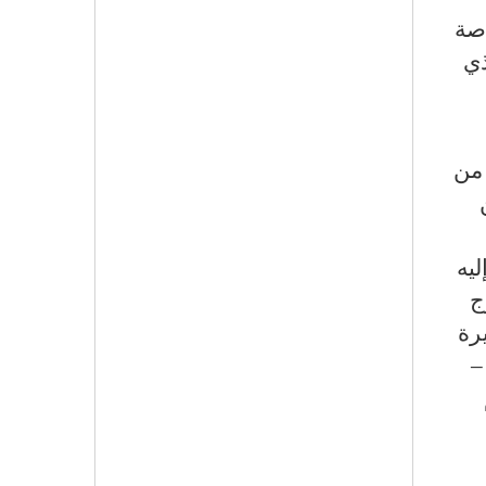
اصة
ذي
 من
ليه
ج
رة
–