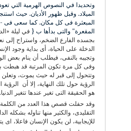
وتحديدا في النصوص الهرمية التي تعود 
الميلاد. وقبل ظهور الأديان. حيث اس
المبعثرة فى كل مكان. كما سعى فى -
المقعرة" والتى بدأها ب {
في ليلة «الدخ
بجسده الفارع الضخم، واستراح إلى نعومت
الدخلة على الحياة، أى بداية وجود الإ
وتجيبه بالنفى، فيطلب أن ينام بعض ا
وفى كل مرة تكون المرتبة قد هبطت به،
وتتحول إلى قبر له حيث يموت، وتعلن ال
الرؤية حول تلك النهاية، إلا أن الرؤي
هو الحقيقة التى تغير عندها تتغير الدنيا
وقد حفلت قصص هذا العدد من الكلمة، ب
التقليدى، والكثير منها تناوله بشكله ا
للإيجابية، لن يكون الإنسان فاعلا، اى ي