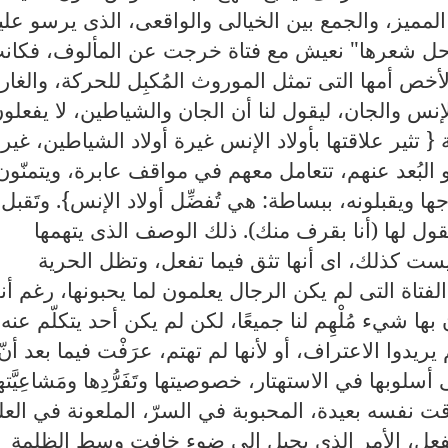
مميز، والجمع بين الخيالى والواقعى، الذى يرسو علي
حل شعرها
"
نعيش مع فتاة خرجت عن المألوف، فكان
خص أمها التى تمثل الموروث المُكبِل للحركة، والغار
إنس والجان، ليقول لنا أن الجان والشياطين، لا يفعلو
ة
{
تثير علاقتها بأولاد الإنس غيرة أولاد الشياطين، غير
و البُعد عنهم، تتعامل معهم في مواقف عابرة، ويتمنّون
اجها ويقبلونه، ببساطة
:
هي تُفضِّل أولاد الإنس
}.
وتَقبل
تقول لها
(
أنا بقرف منك
).
ذلك الوصف الذى يتهمها
ليست كذلك، اى أنها تثق فيما تفعل، وتظل الحرية
لفتاة التى لم يكن الرجال يعلمون لما يحبونها، رغم أنه
بها شيء مُلْهِم لنا جميعًا، لكن لم يكن أحد يتكلّم عنه
 يريدوا الاعتراف، أو لأنها لم تهتم، عرَفْت فيما بعد أنّ
سلوبها في الاستهتار، خصوصيتها وتَفَرُّدِها ومَشاعِيَّته
وقت نفسه بعيدة، المحبوبة في السرّ، الملعونة في الع
تفعل، الأمر الذى يحيل إلى ضوء خافت وسط الظلمة