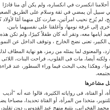
حلامنا انكسرت في انكساره، ولم يكن أي منا قادرًا
في سبيل أن يمضي في ثقة وسلام على الطريق الصعب
، لم يُزِح نحيب امرأتين، صارت كل منهما أمًا لأولاد ك
خرى إلى غرفة نومها، وأغلقتا على نفسيهما بابين،
 أيامها معه، وتقر أنه كان طفلاً كبيرًا، ولم تكن هذه
ل الكبير، تعنى نضج الخارج ، وتوقف الداخل عن النمو.
د، والمعنوى لما يمثله من رمز، هو نهاية المطاف لذل
، ولكنه أيضا، مات فى القلوب، فراحت البنات، اللائى
وا-. وهكذا يجب البحث فيما وراء السطور، عند قراءة
تمعه.
ل مشاعرها
أو الفتاة، فى رواياته الكثيرة، قالوا عنه أنه
"
أديب
نوير، متخذا من المرأة، أو الفتاة تحديدا، مصباحا يض
محمد الفخرانى، يتتبع منهج عبد القدوس، دون تقليد، 