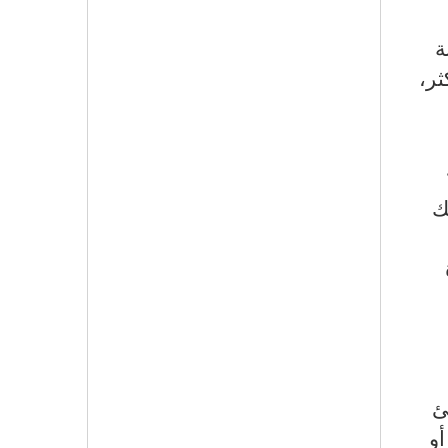
ة
ثر،
ك
ئ
أو