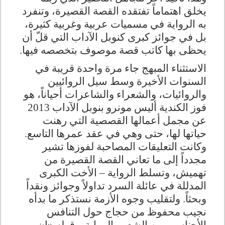
يخلق اهتماماً تفتقده القصة القصيرة، وتنفرد
به الرواية في مسميات عربية وغربية كثيرة،
بل في جوائز كبرى كنوبل الآداب التي قلّ أن
يحظى بها كاتب قصة موصوف بتخصصه فيها
.
الاستثناء المبهج جاء مرة واحدة قريبة في
السنوات الأخيرة وسط سيل الروائيين
والروائيات، والشعراء والشاعرات أحياناً، هو
فوز الكندية أليس مونرو بنوبل الآداب 2013
عن مجمل أعمالها القصصية التي رهنت
حياتها لها، حتى وهي في عقد عمرها التاسع.
وكانت التعليقات المصاحبة لفوزها تشير
مجدداً إلى ما تعاني القصة القصيرة من
تهميش، وتسلط الرواية – الأخت الكبرى
المدللة في عائلة السرد تداولاً وجوائز ونقداً
وبحثاً
.
ولتقليب وجوه الأزمة نستذكر ما بدأه
نجيب محفوظ من حجاج حول التنافس