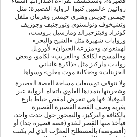
قصيرة». وسنكتشف بقراءة إصداراتها أسماء
روائيين عالميين كتبوا الرواية القصيرة؛ مثل
جيمس جويس وهنري جيمس وهرمان ملفل
وتشيخوف وتولستوي وتورجنيف وجوزيف
كونراد وفيتزجيرالد ومارسيل بروست،
وروايات شهيرة مثل «الشيخ والبحر»
لهمنغواي و«مزرعة الحيوان» لأورويل
و«المسخ» لكافكا و«الغريب» لكامو، وبعض
روايات ماركيز مثل «ذاكرة غانياتي
الحزينات» و«حكاية موت معلن» وسواها
.
ولا تتوقف توسيعات مساحة القصة القصيرة
وشعريتها بتمددها العلوي باتجاه الرواية عبر
النوفيلا. فها هي تتعرض لمقص خياط بارع
يغريه وصف القصة القصيرة القصيرة
بالكثافة والتركيز، والتمحور حول حدث واحد،
فيأخذ منها القِصر لتغدو (قصة قصيرة جدا) أو
(أقصوصة) بالمصطلح المعرَّب الذي لم يكتب