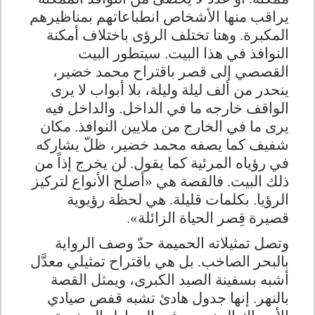
يراقب منها الأشخاص انطباعاتهم بمناظيرهم
المكبرة. وهنا تختلف الرؤى باختلاف أمكنة
النوافذ في هذا البيت. سيتطور البيت
القصصي إلى قصر باقتراح محمد خضير،
ينحدر من ألف ليلة وليلة، بلا أبواب لا يرى
الواقف خارجه ما في الداخل. والداخل فيه
يرى ما في الخارج من ملايين النوافذ. مكان
شفيف كما يصفه محمد خضير، ظلّ يشاركه
في رؤياه المرئية كما يقول. لن يخرج إذاً من
ذلك البيت. فالقصة هي «أصلح الأنواع لتركيز
الرؤيا. بكلمات قليلة. هي لحظة رؤيوية
قصيرة قِصر الحياة الزائلة»
.
وتصل تمثيلاته الحميمة حدّ وصف الرواية
بالبحر الصاخب. بل هي باقتراح تمثيلي معدَّل
أشبه بسفينة الصيد الكبرى، ويمثل القصة
بالنهر. إنها جدول هادئ تشبه قفص صيادي