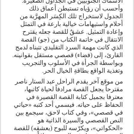
الأسماك الجنوبيين في الجداول الصغيرة.
وأحسب أن رؤياه تستبطن أعماق ذلك
الجدول لاستخراج تلك الكِسَر المهرَّبة من
أحلام واستيهامات خيالية بارعة في التمثل
وإعادة التمثيل
.
عشقٌ للقصة جعله يقترح
الانتقال في خاتمة الكتاب من (جو) القصة
الذي كانت مهمة السرد التقليدي تتبناه لدمج
القارئ، إلى (فضاء) قصصي مستقل بقوانينه
.
وبواسطة الجرأة في الأسلوب والتجريب
وتغذية الواقع بطاقةِ الخيال الحر
.
من موقع آخر يقدم الراحل عبد الستار ناصر
مقترحاً يجعل القصة مرادفاً لحياة كاتبها،
معترفا بجميل كتابة القصة القصيرة في
الحفاظ على حياته. فيسمي أحد كتبه «حياتي
في قصصي»، وفي كتاب لاحق، سيجمع بين
النص القصصي والسيرة الذاتية هو
«الحكواتي»، ويكرّسه للبوح (بعشقِه) للقصة