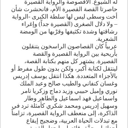
له الشيوع
.
الأقصوصة والرواية القصيرة
حاصرتا القصة القصيرة الأم، فانحشرت شأن
أخت وسطى ليس لها سلطة الكبرى -الرواية
– ولا دلال الصغرى (القصيرة جداً) وإغراء
رشاقتها وشدة تكثيفها وقرْبها من الومضة
الشعرية
.
عربياً كان القصاصون الراسخون يتنقلون
بأريحية بين الرواية القصيرة والقصة
القصيرة. يشتهر كل منهم بكتابة القصة،
لينتقل لكتابة أكبر، ولكن بدون طول مفرط أو
بالأجزاء المتعددة. هكذا انتقل يوسف إدريس
وغسان كنفاني والطيب صالح وعبد الملك
نوري وإميل حبيبي وزيد دماج وزكريا تامر
واسماعيل فهد اسماعيل والطاهر وطار
وسهيل إدريس ومحمد شكري كأمثلة ترد في
الذاكرة، إلى منعطف الرواية القصيرة، تزامناً
مع تبدلات الحياة العربية، وضجيج إيقاع