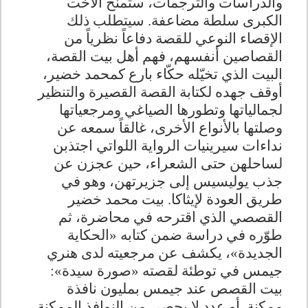
والدراسات والترجمات، ستمنح الأخت
الكبرى سلطة مضاعفة
.
سيتطلب ذلك
الإقصاء النوعي للقصة دفاعاً نظرياً من
القصاصين أنفسهم، فهم أهل بيت القصة،
البيت الذي تخيّله حكّاء بارع كمحمد خضير،
أوقف جهده لكتابة القصة القصيرة والتنظير
لجمالياتها وتطورها الصياغي ومرجعياتها
وصلتها بالأنواع الأخرى، غالقاً سمعه عن
نداءات سيرينيات الرواية اللواتي اجتذبن
لساحلهن حتى الشعراء، حين عجزن عن
جذب يوليسيس إلى جزيرتهن، وهو في
طريق العودة لإيثاكا
.
بيت محمد خضير
القصصي الذي اقترحه في محاضرة، ثم
طوّره في دراسة ضمن كتابه «الحكاية
الجديدة»، يكشف عن مرجعيته لدى هنري
جيمس في توطئة لقصته «صورة سيدة»:
بيت القصص عند جيمس بمليون نافذة
ممكنة. أو عدد لا يحصى من النوافذ الممكنة