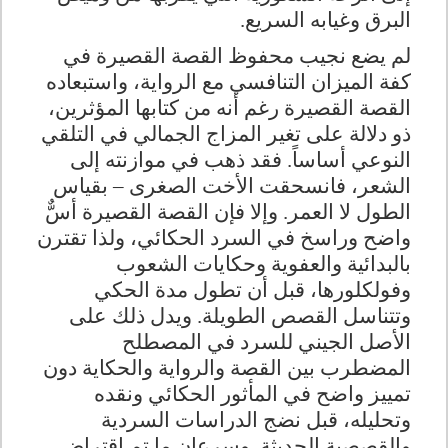
البرق وغيابه السريع
.
لم يضع نجيب محفوظ القصة القصيرة في
كفة الميزان التنافسي مع الرواية، واستبعاده
القصة القصيرة رغم أنه من كتابها المؤثرين،
ذو دلالة على تغير المزاج الجمالي في التلقي
النوعي أساساً. فقد ذهب في موازنته إلى
الشعر، فانسحقت الأخت الصغرى – بقياس
الطول لا العمر. وإلا فإن القصة القصيرة أسٌّ
واضح وراسخ في السرد الحكائي، ولذا تقترن
بالبدائية والعفوية وحكايات الشعوب
وفولكلورها، قبل أن تطول مدة الحكي
وتتناسل القصص الطويلة. ويدل ذلك على
الأصل الجيني للسرد في المصطلح
المضطرب بين القصة والرواية والحكاية دون
تمييز واضح في المأثور الحكائي ونقده
وتحليله، قبل نضج الدراسات السردية
والقصصية الحديثة
.
وسرعان ما تم اقتراض