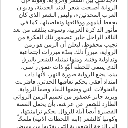
الأجناسي بين الشعر والرواية. وقوله «إن
الرواية أصبحت شعر الدنيا الحديثة، وديوان
العرب المحدثين»، وليس الشعر الذي كان
يحفظ أيامهم ووقائعها وتفاصيلها، كما في
مأثور الذاكرة العربية. وسوف يتلقف من بعد
الناقد الراحل جابر عصفور تلك الفكرة من
نجيب محفوظ، ليعلن أن الزمن هو زمن
الرواية، مبرراً ذلك بعدّة مبررات اجتماعية
وتداولية وفنية. ومنها تمثيله للشعر بالبرق
الذي ينتمي للحظة آنيّةٍ ذات عمق رأسي،
بينما يضع للرواية صورة النهر، لأنها ذات
امتداد أفقي بحكم تعاقبها الحدثي، فاقترنت
بالتحولات التي وضعها النقاد وصفاً للرواية.
ويزيد جابر عصفور من تعميم الزمن الروائي
الطارد للشعر عن عرشه، بأن يجعل القصة
القصيرة أيضاً آيلة للزوال بحكم تزامنيتها،
وكونها كالشعر (ابنة اللحظات الآنية) ملمحّاً
إلى الزخة الشعورية التي يقرّبها من وميض