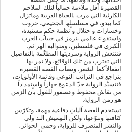
أحداثها، وحدَّة وقائعها، ما جعل القصة
القصيرة أقل ملاءمة جمالياً لتلك الملاحم
الكارثية التي مرت بالحياة العربية وماتزال
كما يبدو، في مسلسلها الجحيمي
.
حروب
وخسارات واحتلال وأنظمة حكمٍ مستبدة،
واستقواء عالمي يترمز في خيبات العرب
الكبرى في فلسطين، ومتوالية الهزائم.
فتنتعش الرواية وسرديتها المطعَّمة بالتفاصيل
التي تقترب من تلك الوقائع، ولا تمر بها
انفعالاً كما الشعر. وتصاب القصة القصيرة
بتراجع في التراتب النوعي وقائمة الأولويات،
فتتسيَّد الرواية حدّ الدعوة جهاراً واستمداداً
من نقاش محفوظ وعصفور للقول بأن الزمن
هو زمن الرواية
.
تستخدم القصة آلياتٍ دفاعية مهمة، وتكرّس
كثافتها وتنوّعها، ولكن التهميش التداولي
والنشر المنصرف للرواية، وحمى الجوائز،