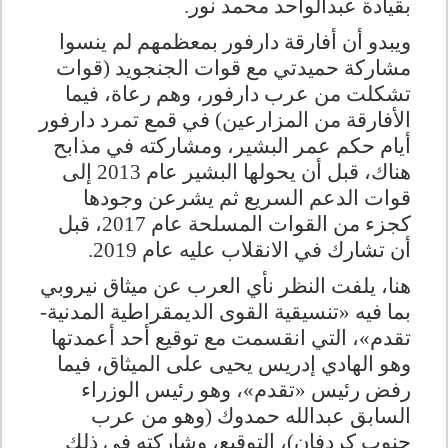
بقيادة عبدالواحد محمد نور
.
ويبدو أن أفارقة دارفور بمعظمهم لم ينسوا
مشاركة حميدتي مع قوات الجنجويد (قوات
تشكلت من عرب دارفور، وهم رعاة، فيما
الأفارقة من المزارعين) في قمع تمرد دارفور
أيام حكم عمر البشير، ومشاركته في مذابح
هناك، قبل أن يحولها البشير عام 2013 إلى
قوات الدعم السريع ثم يشرعن وجودها
كجزء من القوات المسلحة عام 2017، قبل
أن تشارك في الانقلاب عليه عام 2019
.
هنا، يلفت النظر نأي العرب عن ميثاق نيروبي
بما فيه «تنسيقية القوى الديمقراطية المدنية-
تقدم»، التي انقسمت مع توقيع أحد أعمدتها
وهو الهادي إدريس يحيى على الميثاق، فيما
رفض رئيس «تقدم»، وهو رئيس الوزراء
السابق عبدالله حمدوك (وهو من عرب
جنوب كردفان)، التوقيع، وشاركته في ذلك