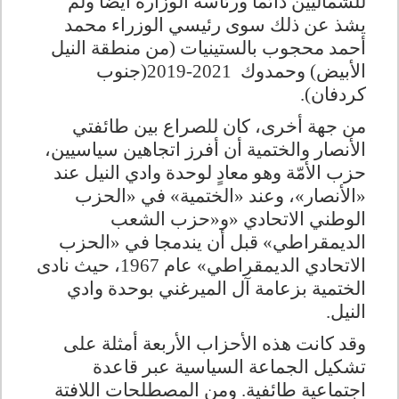
للشماليين دائماً ورئاسة الوزارة أيضاً ولم
يشذ عن ذلك سوى رئيسي الوزراء محمد
أحمد محجوب بالستينيات (من منطقة النيل
الأبيض) وحمدوك
2019-2021
(جنوب
كردفان)
.
من جهة أخرى، كان للصراع بين طائفتي
الأنصار والختمية أن أفرز اتجاهين سياسيين،
حزب الأمّة وهو معادٍ لوحدة وادي النيل عند
«الأنصار»، وعند «الختمية» في «الحزب
الوطني الاتحادي
»
و«حزب الشعب
الديمقراطي» قبل أن يندمجا في «الحزب
الاتحادي الديمقراطي» عام
1967
، حيث نادى
الختمية بزعامة آل الميرغني بوحدة وادي
النيل
.
وقد كانت هذه الأحزاب الأربعة أمثلة على
تشكيل الجماعة السياسية عبر قاعدة
اجتماعية طائفية. ومن المصطلحات اللافتة