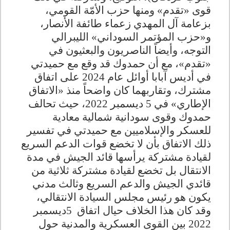
قوى «تقدم» ومنها حزب الأمّة القومي،
بزعامة آل المهدي زعماء طائفة الأنصار،
و«حزب المؤتمر السوداني» الليبرالي
التوجه، وأيضاً الناصريون والبعثيون في
«تقدم»، مع أن حمدوك قد وقع مع حميدتي
في أديس آبابا أوائل عام 2024 على اتفاق
مشترك، وتقاربهما كان واضحاً منذ «الاتفاق
الإطاري» في 5 ديسمبر 2022، حيث تحالف
حمدوك وقوى سودانية شمالية معادية
للعسكر والإسلاميين مع حميدتي في تفسير
ذلك الاتفاق بأن لا تخضع قوات الدعم السريع
لقيادة مشتركة يرأسها قائد الجيش في مدة
الانتقال بل تخضع لقيادة مشتركة ثلاثية من
قائدي الجيش والدعم السريع وثالث مدني
يكون هو رئيس مجلس السيادة الانتقالي،
وقد كان هذا الخلاف حيال اتفاق
5
ديسمبر
2022 بين القوى العسكرية والمدنية حول