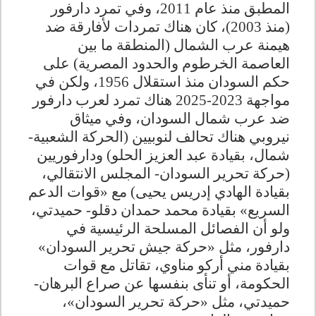
المطبق منذ عام 2011، وفي تمرد دارفور
(منذ 2003)، كان هناك تمردات لأفارقة ضد
هيمنة عرب الشمال (المنطقة ما بين
العاصمة الخرطوم والحدود المصرية) على
حكم السودان منذ استقلال 1956، ولكن في
مواجهة 2023-2025 هناك تمرد لعرب دارفور
ضد عرب شمال السودان، وفي ميثاق
نيروبي هناك تحالف لنوبيين (الحركة الشعبية-
شمال، بقيادة عبد العزيز الحلو) ودارفوريين
(حركة تحرير السودان- المجلس الانتقالي،
بقيادة الهادي إدريس يحيى) مع «قوات الدعم
السريع» بقيادة محمد حمدان دقلو- حميدتي،
ولو أن الفصائل المسلحة الرئيسية في
دارفور، مثل «حركة جيش تحرير السودان»
بقيادة مني أركو مناوي، تقاتل مع قوات
الحكومة، أو تنأى بنفسها عن صراع البرهان-
حميدتي، مثل «حركة تحرير السودان»،