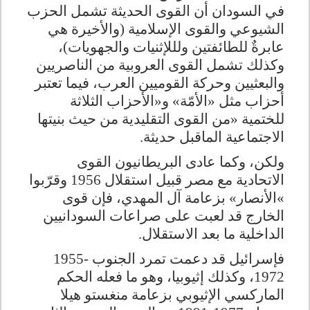
في السودان أن القوى الحديثة تشمل الحزب
الشيوعي والقوى الإسلامية (والأخيرة هي
عابرةٌ للطائفتين ولللإثنيات والجهويات)،
وكذلك تشمل القوى العروبية من الناصريين
والبعثيين وحركة القوميين العرب، فيما تعتبر
أحزاب مثل «الأمّة» و«الأحزاب الثلاثة
للختمية
»
من القوى التقليدية من حيث بنيتها
الاجتماعية الماقبل حديثة
.
ولكن، وكما عادى البريطانيون القوى
الاتحادية مع مصر قبيل استقلال 1956 وقرّبوا
«
الأنصار» بزعامة آل المهدي، فإن قوى
الخارج قد لعبت على صراعات السودانيين
الداخلية ما بعد الاستقلال
.
فإسرائيل قد دعمت تمرد الجنوب
1955-
1972
، وكذلك إثيوبيا، وهو ما فعله الحكم
الماركسي الإثيوبي بزعامة منغستو هيلا