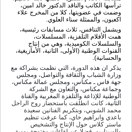
ترأسها الكاتب والناقد الدكتور خالد امين،
وضمت في عضويتها، كلا من المخرج علاء
اكعبون، والممثلة سناء العلوي
.
ويشمل التنافس، ثلاث مسابقات رئيسية،
همت الأفلام التلفزية، المسلسلات،
والسلسلات الكوميدية، وهي من إنتاج
القنوات الوطنية (الأولى، الثانية، الأمازيغية،
والحسانية).
يذكر ان هذه الدورة، التي نظمت بشراكة مع
وزارة الشباب والثقافة والتواصل، ومجلس
جهة فاس ـ مكناس، ومجلس عمالة مكناس،
وجماعة مكناس، والتعاون مع الشركة
الوطنية للإذاعة والتلفزة المغربية والقناة
الثانية،
كانت انطلقت باستحضار روح الراحل
محمد الشوبي، وبتكريم الفنانين سعيدة
باعدي وابراهيم خاي، كما عرفت تنظيم
ماستر كلاس حول الإنتاج والتشخيص
والسيناريو، فضلا عن لقاءات مفتوحة يومية