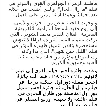
فاطمة الزهراء الجواهري القوي والمؤثرِ في
فيلم "ما زال الحال"، والذي أضفت من خلاله
بعدا جماليًا وعمقا أدائيا مميزا على العمل
.
وتوجهت اللجنة بفيض من الحزن، والأسى
إلى روح فقيد الساحة الدرامية التلفزيونية
المغربية، الفنان القدير محمد الشوبي، الذي
تركت بصمته الفنية الفريدة فراغًا لا يُعوّض.
مستحضرة بتقدير عميق ظهوره المؤثر في
فيلم "الليل حين ينتهي"، الذي بدا وكأنه
رسالة وداع مؤثرة من فنان محب لعائلته
الفنية وجمهوره الكريم.
وعادت جائزة أحس فيلم تلفزي إلى فيلم "
لانونيم"،
L’ANONYME
،
فيما الت جائزةُ
أَحسن ممثلة دور أَول: سكينة درابيل في
فيلم مازال الحال، ثم جائزة أَحسن ممثِل
دورٍ أَول: مناصفة بين طارق البخاري في
فيلم عائشة ولا سهيلة، وربيع الصقلي في
فيلم طريق الليسي