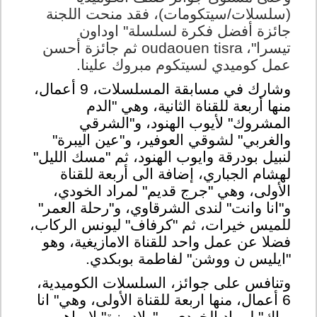
(سلسلات/سيتكومات)، فقد منحت اللجنة
جائزة أفضل فكرة لسلسلة" اوداون
تيسرا"،
oudaouen tisra
ثم
جائزة أحسن
عمل كوميدي لسيتكوم مبروك علينا.
وشارك في مسابقة المسلسلات، 9 أعمال،
منها أربعة للقناة الثانية، وهي "الدم
المشروك" لأيوب الهنود، و"الشرقي
والغربي" لشوقي العوفير، و"عين اليبرة"
لنبيل بودرقة وايوب الهنود، ثم "مسك الليل"
لهشام الجباري، إضافة الى أربعة للقناة
الأولى، وهي "جرج قديم" لمراد الخودي،
و"انا وانت" لندى الشرقاوي، و"رحلة العمر"
للميس خيرات، ثم "كرفاف" ليونس الركاب،
فضلا عن عمل واحد للقناة الامازيغية، وهو
"ايليس ن ووشن" لفاطمة بوبكدي
.
وتنافس على جوائز، السلسلات الكوميدية،
6 أعمال، منها اربعة للقناة الأولى، وهي" انا