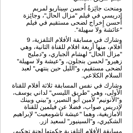
ومنحت جائِزةُ أَحسن سِيناريو لمريم
إدريسي في فيلم "مزال الحال"، وجائِزة
أَحسن إِخراج لضحى مستقيم في فيلم
"عائشة ولا سهيلة".
وشارك في مسابقة الأفلام التلفزية، 9
أفلام، منها أربعة افلام للقناة الثانية، وهي
"مزال الحال" لهشام الجباري، و"دمليج
زهيرو" لحسن بنجلون، و"عيشة ولا سهيلة"
لضحى مستقيم، و"الليل حين ينتهي" لعبد
السلام الكلاعي
.
وشارك في نفس المسابقة ثلاثة أفلام للقناة
الأولى، وهي "طريق الليسي" لداني يوسف،
و"الأنونيم" لأمين أبو النصير، و"بيني وبينك
لإدريس صواب، فضلا عن فيلمين للقناة
الامازيغية، وهما "عيشة تاشومعيت" لإبراهيم
الشكيري، و"السينيور" لسعيد ازر
.
مسابقة الأفلام التلفزية حكمتها لجنة تحكيم،