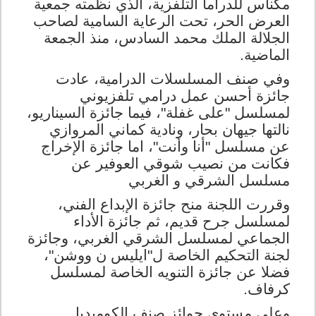
مكناس للدراما التلفزية، الذي نظمته جمعية
العرض الحر، تحت الرعاية السامية لصاحب
الجلالة الملك محمد السادس، منذ الجمعة
الماضية.
وفي صنف المسلسلات الدرامية، عادت
جائزة أحسن عمل درامي تلفزيوني
لمسلسل "على غفلة"
، فيما
جائزة السيناريو،
نالتها جيهان بحار، ونادية كماني المروازي
عن مسلسل "أنا وأنت"،
اما
جائزة الإخراج
فكانت من نصيب شوقي العوفير عن
مسلسل الشرقي و الغربي
وقررت اللجنة منح جائزة الإبداع الفني،
لمسلسل جرح قديم، ثم جائزة الأداء
الجماعي لمسلسل الشرقي الغربي، وجائزة
لجنة التحكيم الخاصة ل"ايليس ن ووشن"
،
فضلا عن
جائزة التنويه الخاصة لمسلسل
كرفاف.
وعلى مستوى جوائز صنف الكوميديا