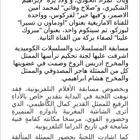
وياك" لمراد الخودي، و"ولاد يزة" لإبراهيم
الشكيري، و"صلاح وفاتي" لمحمد امين
الاصمر، و"فيها خير" لفركوس، وواحدة
للقناة الامازيغية بعنوان "اودماون ن تسيرا"
لبوزكو، ثم سيتكوم واحد، بعنوان "مبروك
علينا" لصفاء بركة من القناة الثانية
.
مسابقة المسلسلات والسلسلات الكوميدية
اشرفت عليها لجنة تحكيم ترأسها الممثل
والمخرج ادريس الروخ وضمت في عضويتها
كل من الممثلة هاجر المصدوقي والممثل
والمخرج هشام ابراهيمي.
وبخصوص مسابقة الأفلام التلفزيونية، فقد
نوهت اللجنة في البداية بتقديرٍ خاص بالأداءِ
الرفيعِ للممثلِ القديرِ كمال الكاظيمي، الذي
أثرى الشاشة المغربيةَ بأدوارهِ المتميزةِ
وحضورهِ القوي، مرسخا مكانته كقامةٍ فنية
شامخة في تاريخ الدراما التلفزيونية.
كما اشادت اللجنةُ بحضورِ الممثلةِ المتألقة