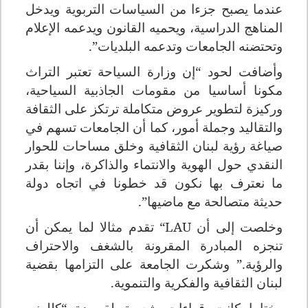
عندما يصبح جزءا من السياسات التربوية ويدخل
المناهج الدراسية، ويحميه القانون ويدعمه الإعلام
وتحتضنه الجامعات وتدعمه البلديات
.”
وأضافت لحود “إن وزارة السياحة تعتبر التراث
مكونا أساسيا من مقومات الجاذبية السياحية،
وركيزة لتطوير عروض متكاملة ترتكز على الثقافة
والتقاليد وجملة أمور، كما أن الجامعات تسهم في
صياغة رؤية لبنان الثقافية وخلق مساحات للحوار
النقدي حول الهوية والانتماء والذاكرة، وإننا بقدر
ما نعترف بها نكون قد خطونا في اتجاه دولة
حديثة متصالحة مع ماضيها
.”
وخلصت إلى أن
“LAU
تقدم مثالا لما يمكن أن
تنجزه المبادرة المقرونة بالشغف والاحتراف
والرؤية.” وشكرت الجامعة على التزامها بقضية
لبنان الثقافية والفكرية والتنموية
.
وختاما كانت قراءات شعرية لقصيدة “كللوني