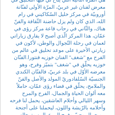
معرض لفنان غير عربيّ، المرّة الأولى لفنّانة
أوروبيّة في مركز خليل السّكاكيني في رام
الله، الذي كان ولم يزل حاضنة الثّقافة والفنّ
هناك، والثّاني في رحاب قاعة مركز رؤى في
عمّان، هذا المركز الّذي أصبح لا يفارق زياراتي
لعمان في رحلة التّجوال والوطن، لأكون في
زيارتي الأخيرة على موعد تحليق في عالم من
الفرح مع "شغف" الفنان خوزيه فنتورا.الفنّان
خوزيه يحلّق في "شغف" بتميّز وفرح، وهو
معرضه الأوّل في بلد عربيّ، فالفنّان الكندي
الجنسيّة السّلفادوريّ المولد والأصل والفنّ
والملامح، يحلّق في فضاء رؤى عمّان، حاملاً
معه ألوان الحياة والجمال، الفرح والمرح
وسهر الليالي وأحلام العاشقين، يحمل لنا فرحه
وأحلامه بالرّيشة واللون، ليحملنا على أجنحة
من جمال وحبّ وفرح إلى عوالمه وترحاله.