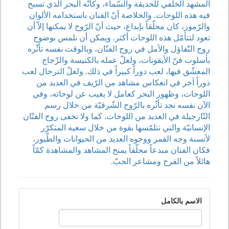
المشهد الخلفي للحديقة والسّماء، وكأنّه البحر الّذي تسبح
فيه هذه اللوحات. والخلاصة أنّ الفنان باستخدامه الألوان
والرّموز، كان محلّقاً بإبداع، حيث أنّ الرّوح لا يمكنها إلاّ أن
تعود لتتأمّل هذه اللوحات أكثر. ويمكن أن نلمس بوضوح
روح التّفاؤل والأمل في روح الفنّان، وبالوقت نفسه تأثّره
بأسلوب فنّ الأيقونات، ولعلّ عمله بالكنيسة والزّجاج
المعشّق فيها، لعب دوراً كبيراً في ذلك. ولعلّ الترحال لعب
دوراً آخر في انعكاس مشاهد من الرّيف في العديد من
اللوحات، وظهور البحر كعامل لا يغيب عن لوحاته، وفي
الآن نفسه نجد تأثّره بالرّوح الشّرقيّة من خلال رسم
النّارجيلة في العديد من اللوحات. كما ولا تخفى روح الفنّان
الإنسانيّة والتي نتلمّسها بقوة من خلال سعيه المتكرّر
لأنسنة وجه القمر ووجوه العديد من الحيوانات والطّيور،
فكان الفنان مبدعاً محلّقاً يمنح المشاهد والمشاهدة كمّاً
هائلاً من الفرح ومشاعر الحبّ.
الاسم بالكامل