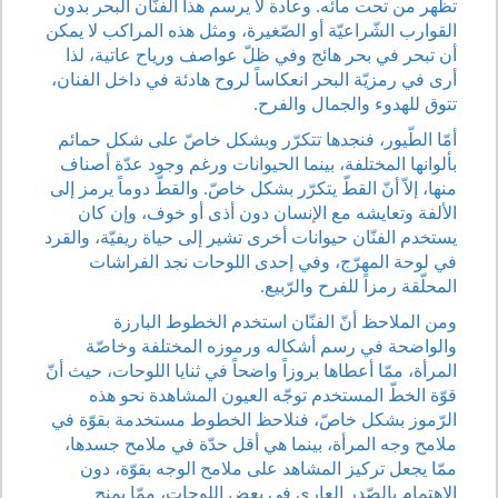
تظهر من تحت مائه. وعادة لا يرسم هذا الفنّان البحر بدون
القوارب الشّراعيّة أو الصّغيرة، ومثل هذه المراكب لا يمكن
أن تبحر في بحر هائج وفي ظلّ عواصف ورياح عاتية، لذا
أرى في رمزيّة البحر انعكاساً لروح هادئة في داخل الفنان،
تتوق للهدوء والجمال والفرح.
أمّا الطّيور، فنجدها تتكرّر وبشكل خاصّ على شكل حمائم
بألوانها المختلفة، بينما الحيوانات ورغم وجود عدّة أصناف
منها، إلاّ أنّ القطّ يتكرّر بشكل خاصّ. والقطّ دوماً يرمز إلى
الألفة وتعايشه مع الإنسان دون أذى أو خوف، وإن كان
يستخدم الفنّان حيوانات أخرى تشير إلى حياة ريفيّة، والقرد
في لوحة المهرّج، وفي إحدى اللوحات نجد الفراشات
المحلّقة رمزاً للفرح والرّبيع.
ومن الملاحظ أنّ الفنّان استخدم الخطوط البارزة
والواضحة في رسم أشكاله ورموزه المختلفة وخاصّة
المرأة، ممّا أعطاها بروزاً واضحاً في ثنايا اللوحات، حيث أنّ
قوّة الخطّ المستخدم توجّه العيون المشاهدة نحو هذه
الرّموز بشكل خاصّ، فنلاحظ الخطوط مستخدمة بقوّة في
ملامح وجه المرأة، بينما هي أقل حدّة في ملامح جسدها،
ممّا يجعل تركيز المشاهد على ملامح الوجه بقوّة، دون
الاهتمام بالصّدر العاري في بعض اللوحات، ممّا يمنح