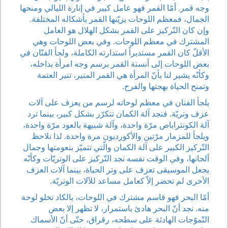
وجه قمر. أمّا القمر فهو عامل كبير في إنارة الليالي ومنحها
الجمال، فمعظم اللوحات يزيّنها القمر بأشكاله المختلفة.
وإن كان التّركيز على القمر بشكل الهلال هو العامل
المشترك في معظم اللوحات. وفي بعض اللوحات وهي
الأقلّ كان القمر مستديراً استدارته الكاملة، ولجأ الفنّان في
بعض اللوحات إلى أنسنة القمر برسم وجه امرأة بداخله،
وكأنّه يشير لنا بأنّ المرأة هي القمر المنير، تنير العتمة
وتمنح الحياة بهجتها والفرح.
يلجأ الفنان في معظم لوحاته لرسم من يعزف على آلات
عزف وتريّة. فنجد آلة الكمان تتكرّر بشكل كبير، بينما ترد
آلة الكونتراباص مرّة واحدة، وآلة شبيهة بالعود مرّة واحدة،
ويلجأ للمزمار مرّتين والأكورديون مرة واحدة. لذا نلاحظ
التّركيز الكبير على آلة الكمان والّتي تتميّز بنعومتها وجمال
ألحانها، وفي الوقت نفسه نجد التّركيز على الوتريّات وكأنّه
يجعل الموسيقى تعزف على وتر الحياة، بينما آلات العزف
الأخرى لم تحضر إلاّ كعامل مساعد للآلات الوتريّة.
أمّا البحر فهو قاسم مشترك في اللوحات، بالكاد تخلو لوحة
منه. نجد أنّ البحر هادئ باستمرار، لا تظهر إلا بعض
التّموّجات الهادئة على سطحه، رقراق، حتّى أنّ الأسماك