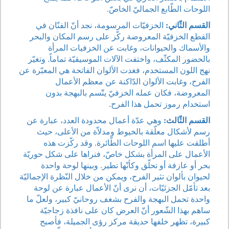
اللوحات الطّابع الجماليّ الخاصّ.
القسم الثّاني:
الخزفيّات المرسومة، نجد أنّ الفنّان في
القطع الخزفيّة المعروضة ركّز على رسم المكان والبحر
والأسماك والحيوانات، وغابت عن الخزفيات المرأة
بالحضور المكثّف، واختفت الآلات الموسيقيّة تماماً. وتغيّر
نهج اللون المستخدم، فغدت الألوان الفاتحة هي المعبّرة عن
الفرح، وغابت الألوان الدّاكنة عن معظم الأعمال
المعروضة، فكان عمله الخزفيّ يتّسم بالبهجة بدون
استخدام رموز تحمل هذا الفرح.
القسم الثّالث:
وهي عدّة أعمال محدودة العدد، عبارة عن
رسم لأشكال معلّقة بالخيوط ومدلاّة من الأعلى، حيث
أطلقت عليها اسم اللوحات الطّائرة. وقد ركّزت هذه
الأعمال على المرأة بشكل خاصّ، فنراها على شكل حوريّة
بحر أو عازفة أو تحلّق وكأنّها تطير. وبينها لوحة واحدة
لحيوان بألوان تثير الفرح، ويمكن من خلال النّظرة الإجماليّة
بعد تأمّل الجزئيّات، أن نرى أنّ الأعمال عبارة عن لوحة
واحدة تحمل البهجة والفرح بشغف روحانيّ كبير، ولعلّ ما
ساهم بهذا الشّعور أنّ العرض كان على نافذة زجاجيّة
كبيرة، تظهر خلفها حديقة مركز رؤى الجميلة، فأصبح