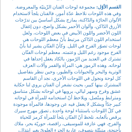
القسم الأوّل:
مجموعة لوحات الفنان الزّيتيّة والمعروضة.
وفي هذه اللوحات نلاحظ عدّة أمور، فالفنان يلجأ لاستخدام
الألوان الحارّة والدّاكنة، يمازج بشكل أساسيّ بين تدرّجات
الأزرق الدّاكن، وألوان الأحمر بشكل واضح، دون إغفال
اللون الأخضر واللون الأبيض في بعض اللوحات، ولعل
استخدام اللون الدّاكن مرتبط بأنّ معظم اللوحات هي
لوحات تصوّر الفرح في الليل. وكأنّ الفنّان يشير لنا بأنّ
الفرح موجود رغم الليل وعتمته. معظم لوحات الفنّان
تشترك في العديد من الرّموز، بالكاد يغفل إحداها في
لوحاته. وهذه الرموز هي: المرأة والقمر وآلات العزف
الوترية والبحر والحيوانات والطيور، وحين ننظر بتفاصيل
كل لوحة ونجول في اللوحات الأخرى، نجد أن القاسم
المشترك بينها كبير، بحيث نشعر أن الفنان يروي لنا حكاية
عشق وفرح وسهر ليالي، يرويها في لوحاته بشكل متناسق
ومترابط ومتّصل، ويلاحظ أنّ استخدامه للمرأة في لوحاته
كبير جدّاً وبشكل لا يغفل فيه عن وجودها، فالمرأة موجودة
في كلّ اللوحات باستثناء لوحة واحدة ـ تصوّر مهرج سيرك
يرقص بألعابه. نلحظ أنّ الفنّان يلجأ للمرأة كرمز للحياة
والفرح، فهي عازفة للموسيقى، راقصة، حوريّة بحر، ملاك
بأجنحة، متبتّلة بتصوف، عارية الجزء العلويّ بغير ابتذال،