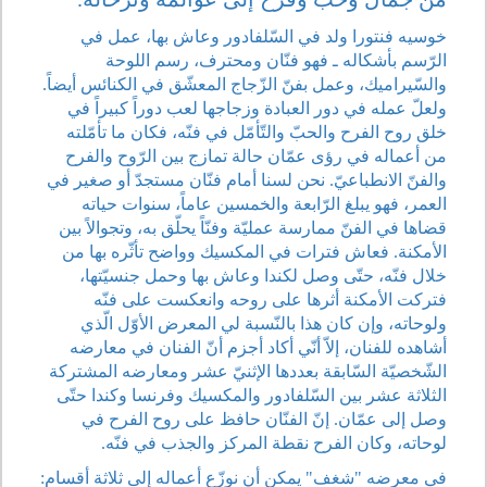
خوسيه فنتورا ولد في السّلفادور وعاش بها، عمل في
الرّسم بأشكاله ـ فهو فنّان ومحترف، رسم اللوحة
والسّيراميك، وعمل بفنّ الزّجاج المعشّق في الكنائس أيضاً.
ولعلّ عمله في دور العبادة وزجاجها لعب دوراً كبيراً في
خلق روح الفرح والحبّ والتّأمّل في فنّه، فكان ما تأمّلته
من أعماله في رؤى عمّان حالة تمازج بين الرّوح والفرح
والفنّ الانطباعيّ. نحن لسنا أمام فنّان مستجدّ أو صغير في
العمر، فهو يبلغ الرّابعة والخمسين عاماً، سنوات حياته
قضاها في الفنّ ممارسة عمليّة وفنّاً يحلّق به، وتجوالاً بين
الأمكنة. فعاش فترات في المكسيك وواضح تأثّره بها من
خلال فنّه، حتّى وصل لكندا وعاش بها وحمل جنسيّتها،
فتركت الأمكنة أثرها على روحه وانعكست على فنّه
ولوحاته، وإن كان هذا بالنّسبة لي المعرض الأوّل الّذي
أشاهده للفنان، إلاّ أنّي أكاد أجزم أنّ الفنان في معارضه
الشّخصيّة السّابقة بعددها الإثنيّ عشر ومعارضه المشتركة
الثلاثة عشر بين السّلفادور والمكسيك وفرنسا وكندا حتّى
وصل إلى عمّان. إنّ الفنّان حافظ على روح الفرح في
لوحاته، وكان الفرح نقطة المركز والجذب في فنّه.
في معرضه "شغف" يمكن أن نوزّع أعماله إلى ثلاثة أقسام: