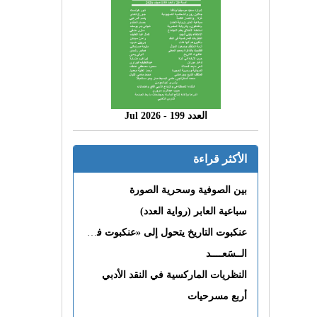
العدد 199 - 2026 Jul
الأكثر قراءة
بين الصوفية وسحرية الصورة
سباعية العابر (رواية العدد)
عنكبوت التاريخ يتحول إلى «عنكبوت فى القلب»
الــسَعــــد
النظريات الماركسية في النقد الأدبي
أربع مسرحيات