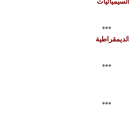
لسيميائيات
لديمقراطية