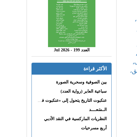
ة،
العدد 199 - 2026 Jul
،
الأكثر قراءة
ق،
بين الصوفية وسحرية الصورة
سباعية العابر (رواية العدد)
عنكبوت التاريخ يتحول إلى «عنكبوت فى القلب»
الــسَعــــد
النظريات الماركسية في النقد الأدبي
أربع مسرحيات