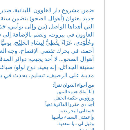
ضمن مشروع دار الغاوون اللبنانية، صدر
التي أهداها الواصل (من وإلى توأمي، حَمَلا
الغاوون في بيروت، وتضم بالإضافة إلى قصيد
وخُلُوْدي، عَزَاءٌ نِفْطِيٌّ لِنِسَاءِ الخَلِيْ
أحمد، في بحرك تقصي الإفصاح، وجه العيو
أهوال الصحو..، لا أحد يجيب، دوائر المدفن
سفينة الجدائل، إنه بعيد، دوج لولو/ صياغة
مدينة على الرصيف، تسليم، يحدث في يو
من أجواء الديوان نقرأ:
(أنا أملك هدوء التنين
ورؤوس حكمة الحَمَل
أجدادي حفروا الذاكرة ذهباً
فسقاني البحر تعبه
وأعمتني السماء بيأسها
وقيل لي ـ يا سعدية:
القيد ذهب