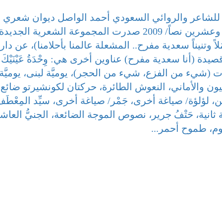
 للشاعر والروائي السعودي أحمد الواصل ديوان شعري
جديد بعنوان (أهوال الصحو) يتضمن ستة وعشرين نصاً/ 2009 صدرت المجموعة الشعرية الجديد
ً وتنيناً سعدية مفرح.. المشعلة عالمنا بأحلامنا)، عن دار
ة (أنا سعدية مفرح) عناوين أخرى هي: وِحْدَةُ عَيْنَيْكَ
ج، يوميَّات (شيء من الفزع، شيء من الحجر)، يوميَّة لبنى، يوميَّة
ن والأماني، النعوش الطائرة، حركتان لكونشيرتو ضائع،
، لؤلؤة/ صياغة أخرى، جَمْر/ صياغة أخرى، سيِّد المِعْطَف
 ثانية، حَتْفُ جرير، نصوص الموجة الضائعة، الجنيُّ العاش
م، طموح أحمر...