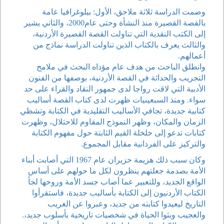
وضمت الدراسة ثلاثة ملاحق، الأول: بيلوغرافيا عامة
بالقصة القصيرة منذ النشأة وحتى عام2000، والثاني يشير
إلى الكتب النقدية التي تناولت القصة القصيرة الأردنية،
والثالث يعرف بالكتاب الذين تناولت الدراسة نماذج من
أعمالهم.
وانطلق الباحث من هدف عام مؤداه البحث في ملامح
التجريب والحداثة في القصة الأردنية، بوصفها من الفنون
الأدبية التي لاقت رواجا لدى جمهور النقاد والقراء على حد
سواء. ومنذ السبعينيات ظهرت لدى كتاب القصة أساليب
كتابية جديدة، تجافي الأساليب التقليدية في الكتابة وتشظي
الزمان والمكان، وظهر النموذج المقاوم للاحتلال، وظهرت
كتابات تدعو إلى خلخلة القيم الثابتة حول مفهوم الكتابة
والتركيز على الفردانية مقابل المجموع.
وكان سبب ذلك هزيمة حزيران عام 1967 التي أصابت أبناء
الأمة بصدمة جعلتهم ينظرون لكل ما حولهم على أساس
الواقع الجديد، وللتعبير عما أصاب جسد الأمة وروحها لجأ
الكتاب الأردنيون إلى الكتابة بأساليب جديدة، فاستقرأوا
التاريخ ليعيدوا كتابته من جديد، وعبروا عن الغريب
والعجيب وبثوا الحياة في شخصيات تاريخية بأسلوب جديد،.