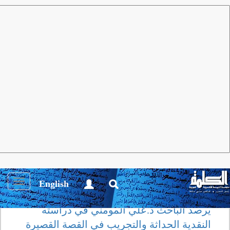
مجلة الكلمة
العدد 33 سبتمبر 2009
أنشطة ثقـافية
"الحداثة والتجريب في القصة
الأردنية"
Toggle
English
igation
يرصد الباحث د.علي المومني في دراسته
النقدية الحداثة والتجريب في القصة القصيرة