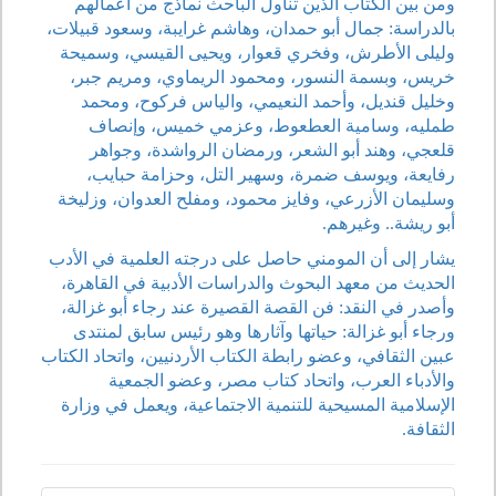
ومن بين الكتاب الذين تناول الباحث نماذج من أعمالهم
بالدراسة: جمال أبو حمدان، وهاشم غرايبة، وسعود قبيلات،
وليلى الأطرش، وفخري قعوار، ويحيى القيسي، وسميحة
خريس، وبسمة النسور، ومحمود الريماوي، ومريم جبر،
وخليل قنديل، وأحمد النعيمي، والياس فركوح، ومحمد
طمليه، وسامية العطعوط، وعزمي خميس، وإنصاف
قلعجي، وهند أبو الشعر، ورمضان الرواشدة، وجواهر
رفايعة، ويوسف ضمرة، وسهير التل، وحزامة حبايب،
وسليمان الأزرعي، وفايز محمود، ومفلح العدوان، وزليخة
أبو ريشة.. وغيرهم.
يشار إلى أن المومني حاصل على درجته العلمية في الأدب
الحديث من معهد البحوث والدراسات الأدبية في القاهرة،
وأصدر في النقد: فن القصة القصيرة عند رجاء أبو غزالة،
ورجاء أبو غزالة: حياتها وآثارها وهو رئيس سابق لمنتدى
عبين الثقافي، وعضو رابطة الكتاب الأردنيين، واتحاد الكتاب
والأدباء العرب، واتحاد كتاب مصر، وعضو الجمعية
الإسلامية المسيحية للتنمية الاجتماعية، ويعمل في وزارة
الثقافة.