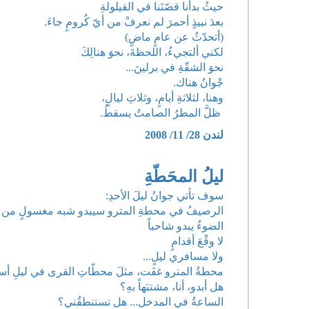
حيثُ بدأْنا قصّتَنا في القيلولةِ
بعدَ نبيذٍ أحمرَ لم نعرفْ من أيّ كُرومٍ جاءَ.
(أتحدّثُ عن عامٍ ماضٍ)
لكني ألتجيءُ، اللحظةَ، نحوَ هنالِكَ
نحوَ الشقّةِ في برلينَ...
جْوانُ هناك.
وهنا، لثلاثةِ أيامٍ، وثلاثِ ليالٍ،
ظلَّ المطرُ الصامتُ يسقطُ.
لندن 28/ 11/ 2008
ليلُ المحَطّةِ
سوف تأتي جوانُ ليلَ الأحدِ:
الرصيفُ في محطةِ المترو سيبدو شبه مغسولٍ من ال
الضوءُ يبدو شاحباً
لا وقْعَ أقدامٍ
ولا مسافري ليلٍ...
محطةُ المترو غفَت، مثلَ محطّاتِ القرى في ليلِ أسكت
هل أبدو، أنا، مشتبَهاً بهِ؟
الساعةُ في المدخلِ... هل تستنطقُني؟