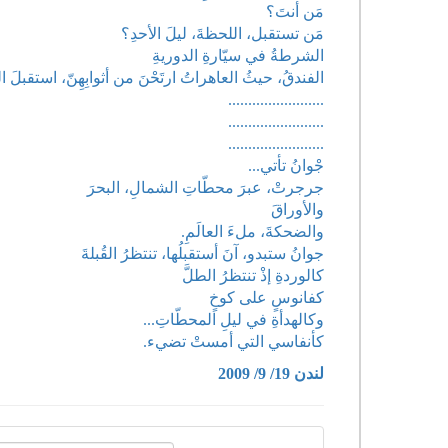
مَن أنتَ؟
مَن تستقبل، اللحظةَ، ليلَ الأحدِ؟
الشرطةُ في سيّارةِ الدوريةِ
الفندقُ، حيثُ العاهراتُ ارتَحْنَ من أثوابِهِنّ، استقبلَ التج
........................
........................
........................
جْوانُ تأتي...
جرجرتْ، عبرَ محطّاتِ الشمالِ، البحرَ
والأوراقَ
والضحكةَ، ملءَ العالَمِ.
جوانُ ستبدو، آنَ أستقبلُها، تنتظرُ القُبلةَ
كالوردةِ إذْ تنتظرُ الطلَّ
كفانوسٍ على كوخٍ
وكالهدأةِ في ليلِ المحطّاتِ...
كأنفاسي التي أمستْ تضيء.
لندن 19/ 9/ 2009