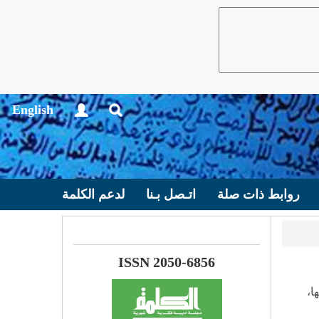
English
روابط ذات صلة
اتـصل بـنا
لدعم الكلمة
ISSN 2050-6856
ا،