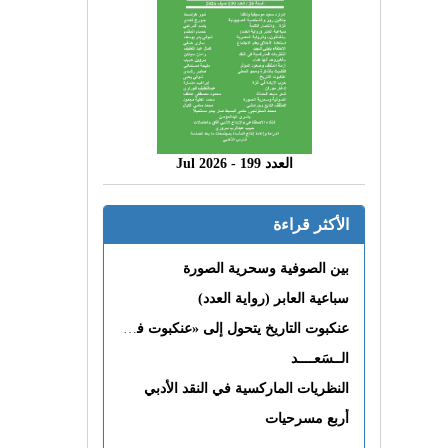
العدد 199 - 2026 Jul
الأكثر قراءة
بين الصوفية وسحرية الصورة
سباعية العابر (رواية العدد)
عنكبوت التاريخ يتحول إلى «عنكبوت فى القلب»
الــسَعــــد
النظريات الماركسية في النقد الأدبي
أربع مسرحيات