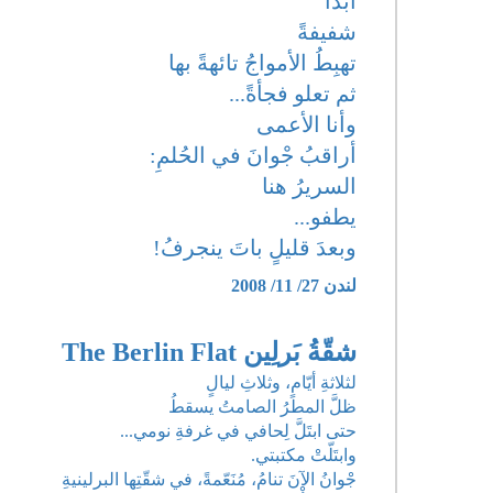
أبداً
شفيفةً
تهبِطُ الأمواجُ تائهةً بها
ثم تعلو فجأةً...
وأنا الأعمى
أراقبُ جْوانَ في الحُلمِ:
السريرُ هنا
يطفو...
وبعدَ قليلٍ باتَ ينجرفُ!
لندن 27/ 11/ 2008
شقّةُ بَرلِين The Berlin Flat
لثلاثةِ أيّامٍ، وثلاثِ ليالٍ
ظلَّ المطرُ الصامتُ يسقطُ
حتى ابتَلَّ لِحافي في غرفةِ نومي...
وابتَلّتْ مكتبتي.
جْوانُ الآنَ تنامُ، مُنَعّمةً، في شقّتِها البرلينيةِ