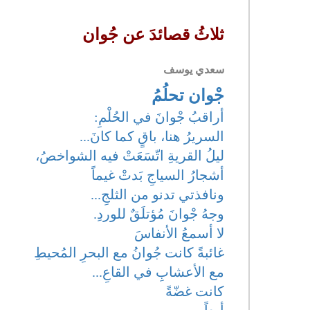
ثلاثُ قصائدَ عن جُوان
سعدي يوسف
جْوان تحلُمُ
أراقبُ جْوانَ في الحُلْمِ:
السريرُ هنا، باقٍ كما كانَ...
ليلُ القريةِ اتّسَعَتْ فيه الشواخصُ،
أشجارُ السياجِ بَدتْ غيماً
ونافذتي تدنو من الثلجِ...
وجهُ جْوانَ مُؤتلَقٌ للوردِ.
لا أسمعُ الأنفاسَ
غائبةً كانت جُوانُ مع البحرِ المُحيطِ
مع الأعشابِ في القاعِ...
كانت غضّةً