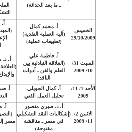
ـ ما بعد الحداثة)
المل
التشك
أ. 
أ. محمد كمال
الخميس
(الميد
(آلية العملية النقدية)
29/10/2009
الإع
(تطبيقات عملية)
ا
أ. فاطمة علي
أ. د.
السبت 31/
(العلاقة التبادلية بين
(العلاقة 
10/ 2009
العلم والفن ـ أدوات
والإبدا
الناقد)
الأحد 1/ 11/
أ. كمال الجويلي
أ. صب
2009
تحليل العمل الفني
التع
أ. د. صبري منصور
أ. 
الاثنين 2/
(إشكاليات النقد التشكيلي
(التص
11/ 2009
في مصر ـ مناقشة
مصر إلى
مفتوحة)