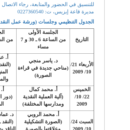
للتنسيق في الحضور والمتابعة، رجاء الاتصال 
مديرة قاعة إيزيس، ت: 0227360540
الجدول التنظيمي وجلسات (ورشة عمل النقد 
الجلسة الأولى
الج
التاريخ
من الساعة 6 ـ 30 و 7
مساء
أ. ع
د. ياسر منجي
الأربعاء 21/
(النق
(مناحي جديدة في قراءة
10/ 2009
المن
الصورة)
والم
الخميس
أ. محمد كمال
أ.
22/ 10/
(آلية العملية النقدية
(دور ا
2009
ومدارسها المختلفة)
ال
أ. محمد الروبي
د. عماد
السبت 24/
(الصورة التشكيلية
(النقد 
10/ 2009
وعلاقتها بالصورة
الناقد ب