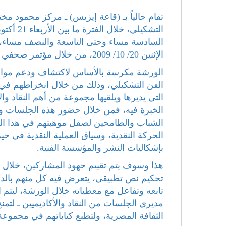
تقام حالياً بـ (قاعة إيزيس) ـ مركز محمود م
السادسة مساء وحتى التاسعة والنصف مساء، عدا
الإثنين 20/ 10/ 2009، من خلال مؤتمر صحفي موسع قامت بتغطيته وسائل الإعلام المتخصصة والصحافة الفنية.
الورشة مكرسة بالأساس لاكتشاف ودعم مواهب 
الفن التشكيلي، وذلك من خلال انخراطهم ف
التي يديرها ويلقيها مجموعة من أهم النقاد و
الخبرة فيه، فمن خلال حضور هذه الجلسات والم
الشباب والطامحين لصقل موهبتهم في هذا المجا
الحركة النقدية، وسياق العملية النقدية في ح
بإشكاليات النشر والمؤسسة الفنية.
تحكيم نص تطبيقي، يتعرض فيه كل منهم بالدرا
تابعه وتفاعل مع معطياته خلال الورشة، ليتم
مديري الجلسات من النقاد والأكاديميين ـ لتمن
الثقافة المصرية، ولتطبع كتاباتهم في مجموع