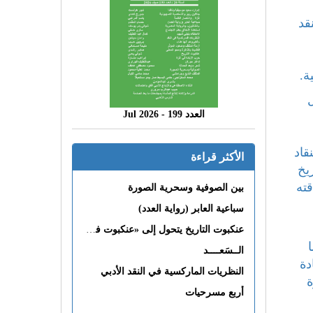
قد
العدد 199 - 2026 Jul
قاد
الأكثر قراءة
يخ
قته
بين الصوفية وسحرية الصورة
سباعية العابر (رواية العدد)
عنكبوت التاريخ يتحول إلى «عنكبوت فى القلب»
الــسَعــــد
دة
النظريات الماركسية في النقد الأدبي
ة
أربع مسرحيات