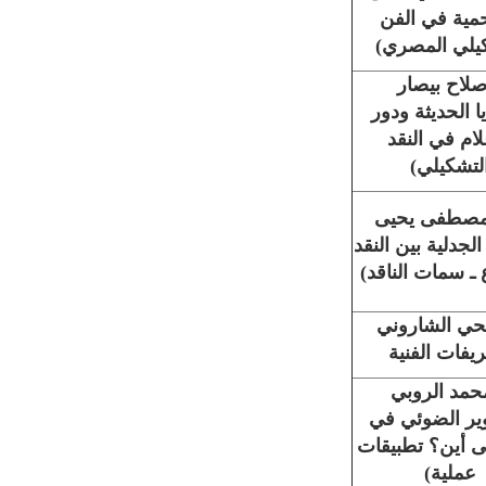
حمية في الفن
يلي المصري)
صلاح بيصار
يا الحديثة ودور
لام في النقد
لتشكيلي)
 مصطفى يحيى
الجدلية بين النقد
ع ـ سمات الناقد)
حي الشاروني
ريفات الفنية
محمد الروبي
وير الضوئي في
 أين؟ تطبيقات
عملية)