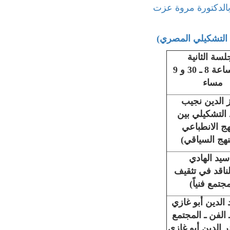
بالدكتورة مروة عزت
التشكيلي المصري)
لسة الثانية
من الساعة 8 ـ 30 و 9
مساء
ز الدين نجيب
د التشكيلي بين
هج الانطباعي
نهج السياقي)
 سيد الهادي
لناقد في تثقيف
مجتمع فنياً)
 الدين أبو غازي
ـ الفن ـ المجتمع
در الدين أبو غازي