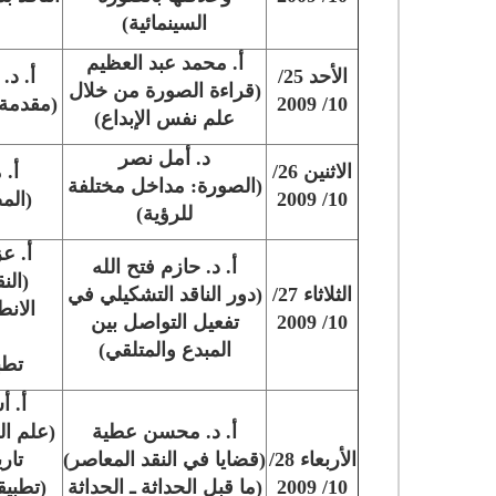
السينمائية)
أ. محمد عبد العظيم
الأحد 25/
أ. د
(قراءة الصورة من خلال
10/ 2009
(مقدمة 
علم نفس الإبداع)
د. أمل نصر
الاثنين 26/
أ. 
(الصورة: مداخل مختلفة
10/ 2009
(الم
للرؤية)
أ. ع
أ. د. حازم فتح الله
(الن
الثلاثاء 27/
(دور الناقد التشكيلي في
الانط
10/ 2009
تفعيل التواصل بين
المبدع والمتلقي)
تطب
أ. 
أ. د. محسن عطية
(علم ال
الأربعاء 28/
(قضايا في النقد المعاصر)
تار
10/ 2009
(ما قبل الحداثة ـ الحداثة
(تطبيق