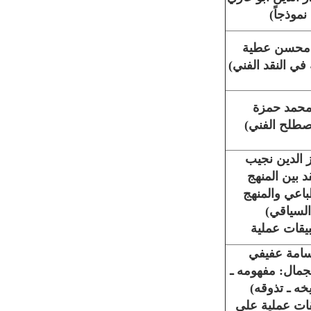
نموذجاً)
. محسن عطية
في النقد الفني)
محمد حمزة
صطلح الفني)
ز الدين نجيب
قد بين المنهج
باعي والمنهج
السياقي)
يقات عملية
أسامة عفيفي
جمال: مفهومه ـ
يخه ـ تذوقه)
ات عملية على