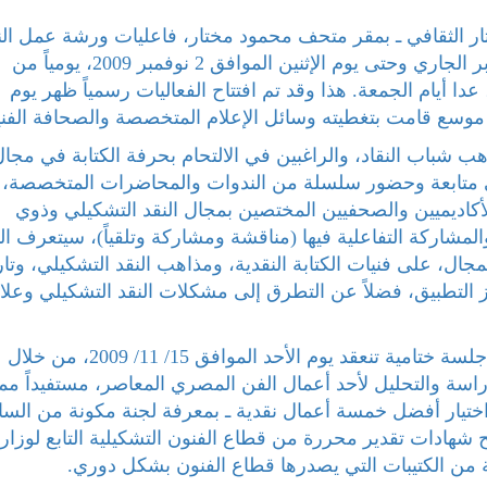
ختار الثقافي ـ بمقر متحف محمود مختار، فاعليات ورشة عمل الن
التشكيلي، خلال الفترة ما بين الأربعاء 21 أكتوبر الجاري وحتى يوم الإثنين الموافق 2 نوفمبر 2009، يومياً من
 أيام الجمعة. هذا وقد تم افتتاح الفعاليات رسمياً ظهر يوم
شباب النقاد، والراغبين في الالتحام بحرفة الكتابة في مجال
ي متابعة وحضور سلسلة من الندوات والمحاضرات المتخصصة،
الأكاديميين والصحفيين المختصين بمجال النقد التشكيلي وذوي
شاركة التفاعلية فيها (مناقشة ومشاركة وتلقياً)، سيتعرف الن
ل، على فنيات الكتابة النقدية، ومذاهب النقد التشكيلي، وتار
يز التطبيق، فضلاً عن التطرق إلى مشكلات النقد التشكيلي وعلا
هذا وسوف يتم تقييم جهود المشاركين، خلال جلسة ختامية تنعقد يوم الأحد الموافق 15/ 11/ 2009، من خلال
سة والتحليل لأحد أعمال الفن المصري المعاصر، مستفيداً مما
 اختيار أفضل خمسة أعمال نقدية ـ بمعرفة لجنة مكونة من السا
ح شهادات تقدير محررة من قطاع الفنون التشكيلية التابع لوزار
ة من الكتيبات التي يصدرها قطاع الفنون بشكل دوري.