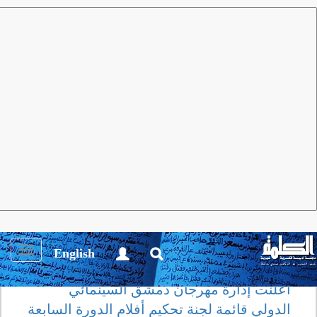
مجلة الكلمة
العدد 34 أكتوبر 2009
أنشطة ثقـافية
الدورة الـ 17 لمهرجان دمشق
السينمائي
Toggle
English
igation
أعلنت إدارة مهرجان دمشق السينمائي
الدولي قائمة لجنة تحكيم أفلام الدورة السابعة