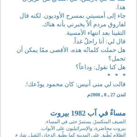
هذا.
جاء إلى أمسيتي بمسرح الأوديون. لكنه قال
لفاروق مردم ألاّ يخبرني بأنه هناك.
التقينا بعد انتهاء الأمسية.
قال لي: أنا راحلٌ غداً.
هل حملت كلماتُه هذه، الأقصى ممّا يمكن أن
تحمل؟
هل كنا نقول: وداعاً؟
* * *
قالت لي منى أنيس: كان محمود يودّعك!.
لندن 27 ـ 8 ـ 2008م
مساءٌ في آب 1982 بيروت
الصيف المنكسرُ، يستمرّ حتى في المساء.
بيروت محاصَرة، والإسرائيليون على الأبواب.
الظلام يُطْبِق على المدينة كما يطْبِق الدخان الثقيل. شارع