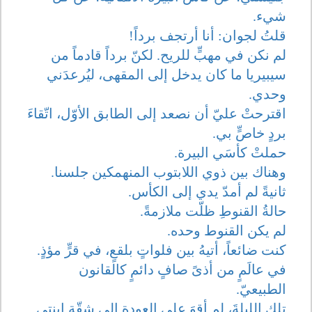
شيء.
قلتُ لجوان: أنا أرتجف برداً!
لم نكن في مهبٍّ للريح. لكنّ برداً قادماً من
سيبيريا ما كان يدخل إلى المقهى، ليُرعدَني
وحدي.
اقترحتْ عليّ أن نصعد إلى الطابق الأوّل، اتّقاءَ
بردٍ خاصٍّ بي.
حملتْ كأسَي البيرة.
وهناك بين ذوي اللابتوب المنهمكين جلسنا.
ثانيةً لم أمدّ يدي إلى الكأس.
حالةُ القنوطِ ظلّت ملازمةً.
لم يكن القنوط وحده.
كنت ضائعاً، أتيهُ بين فلواتٍ بلقعٍ، في قرٍّ مؤذٍ.
في عالَمٍ من أذىً صافٍ دائمٍ كالقانون
الطبيعيّ.
تلك الليلةَ، لم أقوَ على العودة إلى شقّة ابنتي