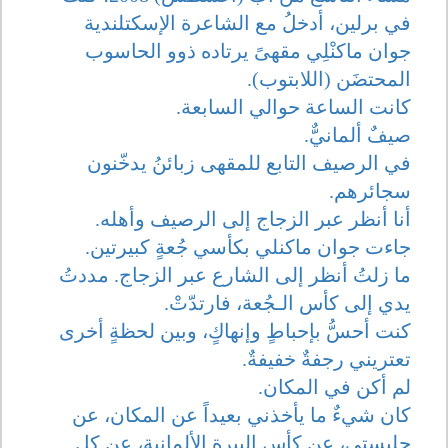
في برلين، أدخلُ مع الشاعرة الإسكتلندية
جوان ماكنْلِي مقهىً يرتاده ذوو الحاسوب
المحتضَن (اللابتوب).
كانت الساعة حوالي السابعة.
صيفٌ ألمانيٌّ.
في الرصيف التابع للمقهى زبائنُ يدخّنون
سجائرهم.
أنا أنظر عبر الزجاج إلى الرصيف وأهله.
جاءت جوان ماكنلي بكأسي جُعةٍ كبيرتين.
ما زلتُ أنظر إلى الشارع عبر الزجاج. مددتُ
يدي إلى كأس الـجُعة، فارتدّتْ.
كنت أحسُّ بإحباطٍ وإنهاكٍ، وبين لحظةٍ أخرى
تعتريني رجفةٌ خفيفةٌ.
لم أكن في المكان.
كان شيءٌ ما يأخذني بعيداً عن المكان، عن
جليستي، عن كأس البيرة الألمانية، عن كل