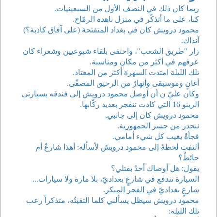
ربما كان ذلك في النصف الأول من السبعينيات.
كنا، على ما أتذكّر في منزل ناهدة الرمّاح.
محمود درويش كان في بغداد المتفتحة (على آفاق كاذبة؟)
آنذاك.
زار "طريق الشعب"، واحتفى بلقاء شيوعيين وشعراء كان
عرفهم في أكثر من مكان ومناسبة.
تلك الليلة امتدت السهرة أكثر من المعتاد.
أغانٍ وموسيقى وأنهارٌ من الرحيق المصفّى.
وكان عليّ ن أن أوصل محمود درويش إلى فندقه بسيارتي
الرينو 16 التي كادت تنفجر بعديد ركّابها.
محمود درويش كان إلى جانبي.
ننحدر من جسر الجمهورية.
فجأةً يغيب كل شيء أمامي.
ألتفت لحظةً إلى محمود درويش لأسأله: أهذا شارعٌ أم
حائطٌ؟
يقول: هل أوصاك أحدٌ بقتلي؟
السيارة تندفع في شارعٍ بغداديّ، بلا مارة ولا سيارات...
شارعٍ بغداديّ في الفجر المبكر.
محمود درويش سيظل يسألني كلما التقيتُه، متذكراً رعب
تلك الليلة: