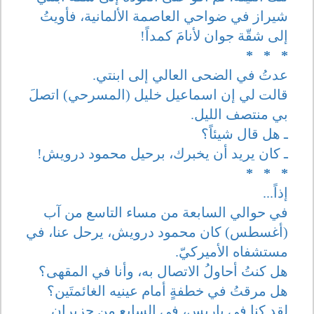
شيراز في ضواحي العاصمة الألمانية، فأويتُ
إلى شقّة جوان لأنامَ كمداً!
* * *
عدتُ في الضحى العالي إلى ابنتي.
قالت لي إن اسماعيل خليل (المسرحي) اتصلَ
بي منتصف الليل.
ـ هل قال شيئاً؟
ـ كان يريد أن يخبرك، برحيل محمود درويش!
* * *
إذاً...
في حوالي السابعة من مساء التاسع من آب
(أغسطس) كان محمود درويش، يرحل عنا، في
مستشفاه الأميركيّ.
هل كنتُ أحاولُ الاتصال به، وأنا في المقهى؟
هل مرقتُ في خطفةٍ أمام عينيه الغائمتَين؟
لقد كنا في باريس، في السابع من حزيران