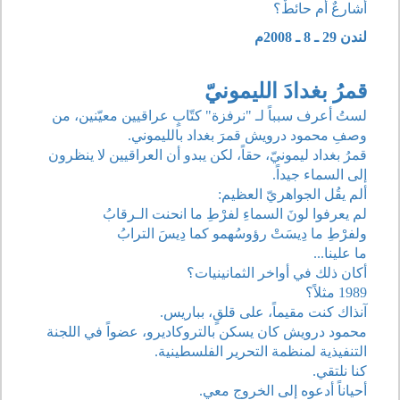
أشارعٌ أم حائطٌ؟
لندن 29 ـ 8 ـ 2008م
قمرُ بغدادَ الليمونيّ
لستُ أعرف سبباً لـ "نرفزة" كتّابٍ عراقيين معيّنين، من
وصفِ محمود درويش قمرَ بغداد بالليموني.
قمرُ بغداد ليمونيّ، حقاً، لكن يبدو أن العراقيين لا ينظرون
إلى السماء جيداً.
ألم يقُل الجواهريّ العظيم:
لم يعرفوا لونَ السماءِ لفرْطِ ما انحنت الـرقابُ
ولفرْطِ ما دِيسَتْ رؤوسُهمو كما دِيسَ الترابُ
ما علينا...
أكان ذلك في أواخر الثمانينيات؟
1989 مثلاً؟
آنذاك كنت مقيماً، على قلقٍ، بباريس.
محمود درويش كان يسكن بالتروكاديرو، عضواً في اللجنة
التنفيذية لمنظمة التحرير الفلسطينية.
كنا نلتقي.
أحياناً أدعوه إلى الخروج معي.