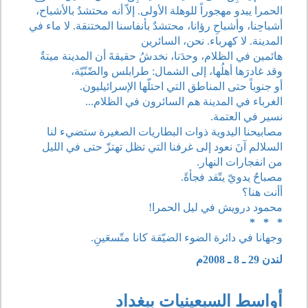
الحمرا يبدو مهجوراً للوهلة الأولى. إلاّ أنه محتشدٌ بالأشباح،
أشباحِنا، وأشباحِ رؤانا، محتشدٌ بأنفاسنا المختنقة. لا ماء في
المدينة. لا كهرباء. نحن، السائرين
هائمين في الظلام، وحدَنا، نخدشُ حقيقةَ أن المدينة ميتةٌ
وقد غادرَها أهلُها، إلى الشمال: طرابلس والضّنّيّة،
أو جنوباً حتى المناطق التي احتلّها الإسرائيليون.
الغرباء في المدينة هم السائرون في الظلام...
نسير في العتمة.
مصابيحنا اليدوية ذوات البطاريات الصغيرة ستضيء لنا
السلالم آنَ نعود إلى غرفنا التي تظل تهتزّ حتى في الليل
من انفجارات النهار.
مصباحٌ يدويّ يتّقد فجأةً.
أأنت هنا؟
محمود درويش في ليل الحمرا!
* * *
وجهانا في دائرة الضوء الضيّقة كانا متّسعَينِ.
لندن 29 ـ 8 ـ 2008م
أواسط السبعينيات ببغداد