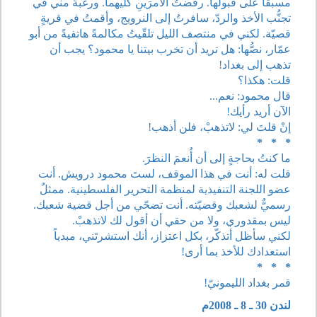
مسبقاً على قبولها. رفضتُ الأمرَينِ كليهما. ورغبةً مني في
تجنُّب الأخذ والردّ، سافرتُ إلى النرويج، وأقمتُ في قريةٍ
قصيّة. لكني في منتصف الليل تلقّيتُ مكالمةً هاتفيةً من أبو
عمّار، نصُّها: هل تريد أن تخرب بيتنا يا محمود؟ يجب أن
تذهب إلى بغداد!
قلت: هكذا؟
قال محمود: نعم...
الآن أريد رأيك!
إنْ قلتَ لي: لاتذهبْ، فلن أذهب!
* * *
ما كنتُ بحاجةٍ إلى أن أُنعمَ النظرَ.
قلت له: أنت في هذا الموقف، لستَ محمود درويش. أنت
عضو اللجنة التنفيذية لمنظمة التحرير الفلسطينية. ممثلٌ
رسميٌّ لشعبك وقضيّته. أنت تضحّي من أجل قضية شعبك.
ليس بمقدوري، ولا من حقي أن أقول لك لاتذهبْ.
لكني سأظل أتذكّر، بكل اعتزاز، أنك استشرتَني، مبدياً
استعدادك للأخذ بما أرى!
* * *
قمر بغداد الليمونيّ!
لندن 30 ـ 8 ـ 2008م