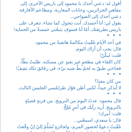
أقول له: دعني آخذك يا محمود إلى باريس الأخرى. إلى
مقاهي الجزائريين، وحانات المغاربة، ومطاعم الأفارقة.
دعني آخذك إلى الضواحي...
يقول لي: أنا أحسدك. أنت تتجول كما تشاء. تتعرف على
باريس بطريقتك. أمّا أنا فسوف يتبعُني خمسةٌ من الحماية!
* * *
في أحد الأيام تلقّيتُ مكالمةً هاتفيةً من محمود.
قال: يجب أن أراك اليوم.
قلت: ليكُنْ!
كان اللقاء في مطعمٍ غير بعيدٍ عن مسكنه. طلبتُ بطّاً،
فجاءني طبقٌ به لحمُ بطّ شبه نيّء، في رقائقَ تكاد تشِفّ!
* * *
من كان معنا؟
لا أتذكر جيداً، لكني أظن فوّاز طرابلسي الجليسَ الثالث.
* * *
قال محمود: عدتُ اليوم من النرويج. من قريةٍ قصيّةٍ
بالنرويج. أريد رأيك في أمرٍ مُلِحٍّ.
قلت: أمرك!
قال: يا سعدي، اسمعْني...
تلقّيتُ دعوةً لحضور المربدِ، ولجائزةٍ تُسَلَّمُ إليّ إنْ وقّعتُ