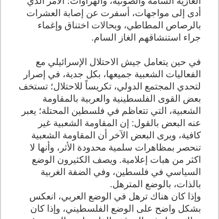
الغازية السامة والصوتية، والهراوات؛ الأمر الذي
أدى إلى مواجهات، أسفرت عن إصابة العشرات
بالرصاص المطاطي، وبحالات اختناق وإغماء
جراء استنشاقهم الغاز السام
.
في حين يتعامل جيش الاحتلال الإسرائيلي مع
الفعاليات الشعبية جميعها، بكل جدية، في إصرار
لتحدي المجتمع الدولي، تكريساً للاحتلال؛ تستخف
بعض القوى الفلسطينية والعربية بالمقاومة
الشعبية، التي تتعاظم في فلسطين المحتلة؛ يعبر
عنه البعض بالقول: إن المقاومة الشعبية غير
كافية، ويرى البعض الآخر أن المقاومة الشعبية
تنحصر بمظاهرات سلمية محدودة الأثر، وأنها لا
اكثر من هبات إعلامية. ويصف الكثيرون الوضع
السياسي في فلسطين، وفي الضفة الغربية
بالذات، بالوضع المترهل
.
وإذا كان هناك ترهل في الوضع العربي، انعكس
بشكل واضح على الوضع الفلسطيني، وإذا كان