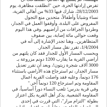
تفرض إرادتها الحرة، حين "انطلقت مظاهرة، يوم
28/12/2003، شارك فيها 33% من أهالي القرية،
نساء وشباباً وأطفالاً، متحدين منع التجول
المفروض على البلدة، وأوقفوا العمل في الجدار،
وطردوا الجرافات من أراضيهم
.
وفي هذا اليوم
وقعت حوالي مائة إصابة، بين صفوف
المتظاهرين.. وهنا تجدر الإشارة إلى أنه في
1/4/2004، تقرر نقل مسار الجدار
.
وبحسب المسار الأول للجدار فقد كان يلتهم من
أراضي القرية ما يقارب 1200 دونم مزروعة بـ
3000 آلاف شجرة زيتون!، وبعد أن تقرر تعديل
مسار الجدار، تم استرجاع هذه الأراضي باستثناء
176 دونماً، وعليه فقد واصلت القرية أعمال
المقاومة وتم استرجاع 120 دونماً آخر
".
وفي قرية بدرس؛ تلعب النساء دوراً أساسياً، في
المقاومة الشعبية. يذكر أهل القرية بكل اعتزاز
بطولة "التزام مرار"، التي قررت في إحدى
المواجهات إلقاء جسدها أمام جرافة إسرائيلية،