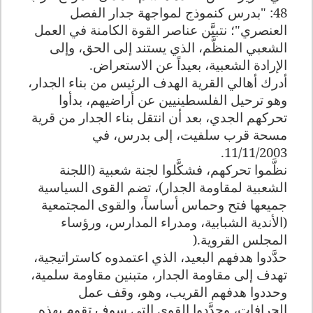
48: "بدرس كنموذج لمواجهة جدار الفصل
العنصري"؛ نتبيَّن عناصر القوة الكامنة في العمل
الشعبي المنظَّم، الذي يستند إلى الحق، وإلى
الإرادة الشعبية، بعيداً عن الاستعراض
.
أدرك أهالي القرية الهدف الرئيس من بناء الجدار،
وهو ترحيل الفلسطينيين عن أراضيهم، بدأوا
تحركهم الجدي، بعد أن انتقل بناء الجدار من قرية
مسحة قرب سلفيت، إلى بدرس، في
.
11/11/2003
نظَّموا تحركهم، فشكَّلوا لجنة شعبية (اللجنة
الشعبية لمقاومة الجدار)، تضم القوى السياسية
جميعها فتح وحماس أساساً، والقوى المجتمعية
(الأندية الشبابية، ومدراء المدارس، ورؤساء
المجلس القروية
).
حدَّدوا هدفهم البعيد، الذي اعتمدوه كاستراتيجية،
تهدف إلى مقاومة الجدار، متبنين مقاومة سلمية،
وحددوا هدفهم القريب، وهو، وقف عمل
الجرافات، وحدَّدوا القوى التي سوف تقوم بهذه