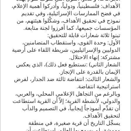
الأهداف: فلسطينياً، ودولياً، وأدركوا أهمية الإعلام،
في فضح الممارسات الإسرائيلية، وفي تقديم
نموذج في تحقيق الأهداف، وشكَّلوا هيئتهم، من
المؤسسات جميعها، كما أفرزوا لجنة متابعة
.
تبنوا ثلاثة شعارات قابلة للتحقيق
:
الأول: وحدة القوى، واستقطاب المتضامنين،
الدوليين والإسرائيليين، شريطة اللقاء على أرضية
مشتركة: إنهاء الاحتلال
.
الشعار الثاني
: (
نستطيع فعل ذلك)، الذي يعكس
الإيمان بالقدرة على الإنجاز
.
والشعار الثالث: انتفاضة ثالثة ضد الجدار، لفرض
استراتيجية انتفاضة
.
وبالرغم من التجاهل الإعلامي المحلي، والعربي،
والدولي، لأنشطة القرية؛ إلاّ أن القرية استطاعت
أن تقدِّم أنموذجاً إيجابياً، في التصميم والدأب
لتحقيق الأهداف
.
يسجِّل التاريخ أن قرية صغيرة، في منطقة
مهمشة، لم يسمع بها العالم، استطاعت أن