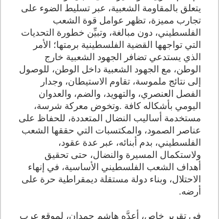
يتعلق بالمقاومة الشعبية، عبر تسليط الضوء على
تجارب مميزة، تظهر عوامل قوة الشعب
الفلسطيني، دون مبالغة، وتبيِّن خطورة التحديات
التي تواجهها القضية الفلسطينية برمتها؛ الأمر
الذي يستدعي تضافر الجهود الشعبية خارج
الوطن، مع الجهود الشعبية داخل الوطن، للوصول
إلى نتائج ملموسة، تقاوم الاستيطان، وجدار
الفصل العنصري، والتهويد، والضم، والعدوان
اليومي بأشكاله كافة
.
وتخوض معركة شرسة،
مستخدمة أساليب النضال المتعددة، للحفاظ على
عناصر الصمود، والمكتسبات التي حققها الشعب
الفلسطيني، بدم أبنائه، عبر عدة عقود،
ولاستكمال المسيرة والنضال، حتى تحقيق
أهداف الشعب الفلسطيني الأساسية، في إنهاء
الاحتلال، وبناء دولة مستقلة ديمقراطية حرة على
أرضه
.
في تقرير خاص، أعدَّه هاشم حمدان، لموقع عرب