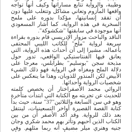
وطيبة، والرواية تتابع مساراتها وكيف أنها تواجه
واقعها المأزوم وتعاني مشاكل وتتغلب عليها دون
أن تفقد إنسانيتها، مؤكدا بدوره على ملمح
السخرية في هذه الرواية، كما أشار المسعودي
أنها موجودة في سابقتها "شكشوكة".
الناقد والباحث مزوار الإدريسي قام بدوره بقراءة
سريعة لرواية "ملح" للكاتب الليبي المحتفى
بأعماله، مشيرا إلى أن أحداث هذه الرواية، التي
يعانق فيها الفنتاستيكي الواقعي، تدور حول
مذبحة سجن "بوسليم" بطرابلس، معرجا على
دلالة الملح ومغزاه في الرواية فهو ذلك الشيء
الأبيض لكن المنذور للذوبان، وهذا ما ينعكس على
شخصيات الرواية وأحداثها.
الروائي محمد الأصفراختار أن يخصص كلمته
للحديث عن تجربته مع الكتابة التي ابتدأت متأخرة
وهو في سن السابعة والثلاثين"37" سنة، حيث بدأ
كتابة القصة القصيرة أواخر التسعينيات، لينتقل
بعد ذلك للرواية. وقد أكد الأصفر أن من بين
الكتاب الذين أحبهم وتأثر بهم محمد شكري وجان
جنيه وهنري ميلر مضيف أنه ربما مثلهم. وفي