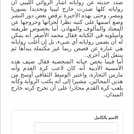
صدد حديثه عن رواياته أشار الروائي الليبي أن
رواياته كلها صدرت خارج ليبيا وتحديدا بسوريا
ومصر، وحتى بهذه الأخيرة ترفض بعض دور النشر
وضع اسمها على كتبه نظرا لجرأتها وخروجها عن
المعتاد والمألوف والمهادن. أما بخصوص طريقته
وأسلوبه في الكتابة فقال محمد الأصفر أنه يمكن
له أن يضمن رواياته أي شيء، بل إن أغلب رواياته
هي عبارة عن قصص ربما غير مكتملة يبدأها ثم
ينتقل إلى أخرى..
أما فيما يخص حياته الشخصية فقال ضيف هذه
الأمسية الأدبية أنه كان لاعب كرة القدم وأنه
مارس التجارة، واعتبر الوسط الثقافي أوسخ من
هذين المجالين، مشيرا إلى أنه يكتب الرواية وكأنه
يلعب كرة القدم محاذرا على أن تخرج كرته خارج
الميدان.
الاسم بالكامل