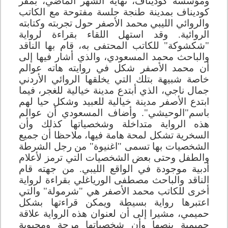
ومؤسسة كوديناف، نهاية الشهر الماضي، بمقر
كوديناف بمدينة طنجة جلسة مفتوحة مع الكاتب
والروائي الليبي محمد الأصفر حول تجربته وكتابته
الروائية. وقد استهل اللقاء بقراءة لرواية
"شكشوكة" للكاتب المحتفى به، قام بها الناقد
والباحث محمد المسعودي، والذي أشار فيها إلى
أن محمد الأصفر شكل في روايته هاته عوالم
خاصة شبيهة بتلك التي يخلقها الروائي الأردني
جمال ناجي، الذي أبتدع مدينة خيالية للغجر، فيما
ابتدع الأصفر مدينة خيالية للعبيد وشكل حيا لهم
باسم"الوحيشي". وأضاف المسعودي أن عوالم
هذه الرواية متداخلة وشخصياتها كذلك وأن
السخرية تشكل لمحة هامة فيها، ملاحظا أن جميع
الشخصيات بها تسمى "اغنيوة" من رجل الشرطة
والطفل وحتى بعض الشخصيات التي ترمز لأعلام
أدبية موجودة في الواقع الليبي. من جهته قام
الناقد والباحث مصطفى الورياغلي بقراءة لرواية
أخرى للكاتب محمد الأصفر هي "شرمولة" والتي
اعتبرها رواية بسيطة ويمكن قراءتها بشكل
حميمي، مشيرا إلى أن لعنوان هذه الرواية علاقة
حميمية بنصها وأن شخصياتها مرحة ومحبوبة