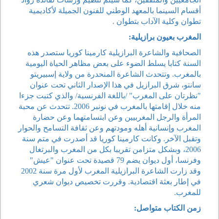
أقسام السينما بالمعهد الوطني للفنون الجميلة لأكاديمية
تطوان وكلية الآداب بتطوان .
المغرب بعيون برازيلية:
الصحافية والشاعرة البرازيلية كارمينا كوريا ستصدر هذه
السنة كتابا يسلط الضوء على بعض مظاهر الحياة اليومية
بالمغرب. وتتحدث الشاعرة المنحدرة من ولاية إسبيريتو
سانتو، شرق البرازيل في هذا الإصدار الثاني تحت عنوان
"نظرتان على المغرب" /باللغة الفرنسية/ والذي كتبت جزءا
منه خلال إقامتها بالمغرب في نونبر 2006. تتحدث عن محبة
المرأة والرجل المغربيين وعن ابتسامتهما وعن حضارة
المغرب وإنسانية أهله ومودتهم وعن ثقافة التسامح والحوار
وتقبل الآخر. وكانت كارمينا كوريا قد أصدرت في متم سنة
2006، وبشكل متزامن تقريبا بكل من المغرب والبرتغال
وفرنسا، أول ديوان يضم 79 قصيدة تحت عنوان "عيش"
وقد زارت الشاعرة البرازيلية المغرب لأول مرة سنة 2002
في إطار بعثة اقتصادية. وقررت تخصيص ديوان شعري
للمغرب.
زمن الكتاب متواصل: