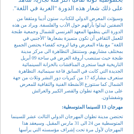
على ذلك شعار هذه الدورة "الغربة في اللغة".
وسيؤثث المعرض الدولي للكتاب، ستون أديبا ومثقفا من
الضفتين ليدلوا بآرائهم حول الأدب والفلسفة. ويراد من هذه
الدورة التي ينظمها المعهد الفرنسي للشمال وجمعية طنجة
للعمل الثقافي أن تكون متميزة بشعارها "الأجنبي في
اللغة" مع بقاء المعرض وفيا لروحه كفضاء يحتضن الجميع
بمختلف مشاربهم. وستنتقل التظاهرة الى مركز مدينة
طنجة حيث ستنصب أروقة العرض في ساحة 09 أبريل
التاريخية فيما ستجرى المناقشات بالخزانة السينمائية
الجديدة التي كانت في السابق قاعة سينمائية. التظاهرة
ستعرف مشاركة 17 من كبريات دور النشر وثلاث من جهة
الشمال كما ستتوزع الأنشطة الفنية والثقافية للمعرض
على مدن الجهة تطوان والقصر الكبير والعرائش
وشفشاون.
مهرجان 13 للسينما المتوسطية:
تحتضن مدينة تطوان المهرجان الدولي الثالث عشر للسينما
المتوسطية من 24 الى 31 مارس المقبل. وسيعقد هذا
المهرجان لأول مرة تحت إشراف مؤسسته التي يرأسها