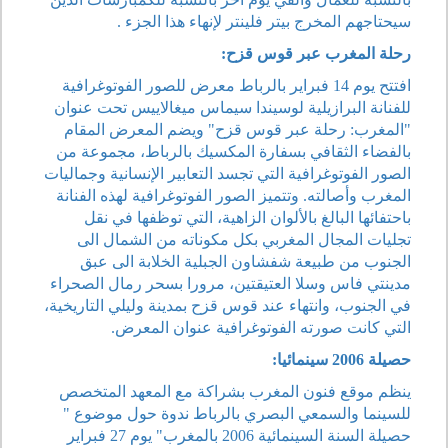
سيحتاجهم المخرج بيتر فلينتر لإنهاء هذا الجزء .
رحلة المغرب عبر قوس قزح:
افتتح يوم 14 فبراير بالرباط معرض للصور الفوتوغرافية
للفنانة البرازيلية لوسيندا سيماس ميغالاييس تحت عنوان
"المغرب: رحلة عبر قوس قزح" ويضم المعرض المقام
بالفضاء الثقافي بسفارة المكسيك بالرباط، مجموعة من
الصور الفوتوغرافية التي تجسد التعابير الإنسانية وجماليات
المغرب وأصالته. وتتميز الصور الفوتوغرافية لهذه الفنانة
باحتفائها البالغ بالألوان الزاهية، التي توظفها في نقل
تجليات المجال المغربي بكل مكوناته من الشمال الى
الجنوب من طبيعة شفشاون الجبلية الخلابة الى عبق
مدينتي فاس وسلا العتيقتين، مرورا بسحر رمال الصحراء
في الجنوب، وانتهاء عند قوس قزح بمدينة وليلي التاريخية،
التي كانت صورته الفوتوغرافية عنوان المعرض.
حصيلة 2006 سينمائيا:
ينظم موقع فنون المغرب بشراكة مع المعهد المتخصص
للسينما والسمعي البصري بالرباط ندوة حول موضوع "
حصيلة السنة السينمائية 2006 بالمغرب" يوم 27 فبراير