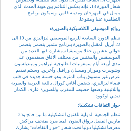
شعار الدورة 13، فإنه يعكس التناغم بين هوية الحدث الذي
يتمثل في المهرجان ومدينة فاس. وسيكون برنامج
التظاهرة غنيا ومتنوعا.
روائع الموسيقى الكلاسيكية بالصويرة:
تنظم الدورة السابعة للربيع الموسيقي ليزاليزي من 19 الى
22 أبريل المقبل بالصويرة ببرنامج متميز يتضمن يتضمن
حوالي عشرين حفلا موسيقيا سيشارك فيها العديد من
الموسيقيين والمغنيين من مختلف الآفاق سيقدمون على
مدى أربعة أيام سمفونيات انطلوجية لبراهمز ومينديلسون
وشوبيرت وموزار وميسان ورافيل وآخرين. وسيتم تقديم
عرض غير مسبوق بباب المنزه، وهو خشبة جديدة في قلب
فضاء ليزاليزي، يتضمن أغاني كورال باللغة العربية والعبرية
واللاتينية وضعها خصيصا للمغرب وللصويرة عازف الكمان
ديديي لوكوود.
حوار الثقافات تشكيليا:
تنظم الجمعية الدولية للفنون التشكيلية ما بين فاتح و25
مارس المقبل برواق الفنون المعاصرة بمتحف مراكش
معرضا تشكيليا دوليا تحت شعار "حوار الثقافات" يشارك