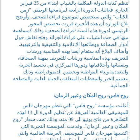
تنظم كتابة الدولة المكلفة بالشباب ابتداء من 25 فبراير
الجاري فعاليات الدورة الرابعة لبرنامجها الوطني "زمن
الكتاب" والتي ستخصص لموضوع قراءة الصحف. وأوضح
بلاغ للوزارة أن هذه الأخيرة قررت تخصيص المحور
الرئيسي لدورة هذه السنة /قراءة الصحف/ وذلك كمساهمة
منها في حث الشباب على قراءة الجرائد وفتح نقاش حول
أدوار الصحافة ووظائفها الإعلامية والتثقيفية والترفيهية.
وأضاف البلاغ أنه ستقام أيضا بهذه المناسبة ورشات
للتعريف بهذه المناسبة ورشات للتعريف بمهنة الصحافة،
وبتقنياتها وأخلاقياتها ودورها المركزي في تجسيد الحرية
والتعددية وبناء المواطنة وتحصين الديموقراطية وذلك
بتعميم الخبر والمعطيات المتعلقة بالحياة العامة والمصلحة
الجماعية.
روح فاس: روح المكان وعبير الزمان:
أعلنت مؤسسة "روح فاس" التي تنظم مهرجان فاس
للموسيقى العالمية العريقة عن تنظيم الدورة ال 13 لهذه
التظاهرة من فاتح يونيو الى 09 منه، وذلك تحت شعار "روح
المكان وعبير الزمان". وقدمت المؤسسة التجربة التي
اكتسبها مهرجان فاس للموسيقى العريقة العالمية والتي
أظهرت أن الثقافة يمكن أن تكون أداة للتنمية، وبخصوص