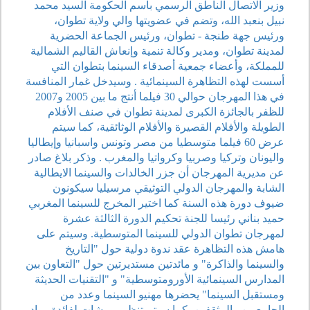
وزير الاتصال الناطق الرسمي باسم الحكومة السيد محمد
نبيل بنعبد الله، وتضم في عضويتها والي ولاية تطوان،
ورئيس جهة طنجة - تطوان، ورئيس الجماعة الحضرية
لمدينة تطوان، ومدير وكالة تنمية وإنعاش القاليم الشمالية
للمملكة، وأعضاء جمعية أصدقاء السينما بتطوان التي
أسست لهذه التظاهرة السينمائية . وسيدخل غمار المنافسة
في هذا المهرجان حوالي 30 فيلما أنتج ما بين 2005 و2007
للظفر بالجائزة الكبرى لمدينة تطوان في صنف الأفلام
الطويلة والأفلام القصيرة والأفلام الوثائقية، كما سيتم
عرض 60 فيلما متوسطيا من مصر وتونس واسبانيا وإيطاليا
واليونان وتركيا وصربيا وكرواتيا والمغرب . وذكر بلاغ صادر
عن مديرية المهرجان أن جزر الخالدات والسينما الايطالية
الشابة والمهرجان الدولي التوثيقي مرسيليا سيكونون
ضيوف دورة هذه السنة كما اختير المخرج للسينما المغربي
حميد بناني رئيسا للجنة تحكيم الدورة الثالثة عشرة
لمهرجان تطوان الدولي للسينما المتوسطية. وسيتم على
هامش هذه التظاهرة عقد ندوة دولية حول "التاريخ
والسينما والذاكرة" و مائدتين مستديرتين حول "التعاون بين
المدارس السينمائية الأورومتوسطية" و "التقنيات الحديثة
ومستقبل السينما" يحضرها مهنيو السينما وعدد من
الجامعيين والمثقفين، كما سيتم تنظيم ورشات لفائدة رواد