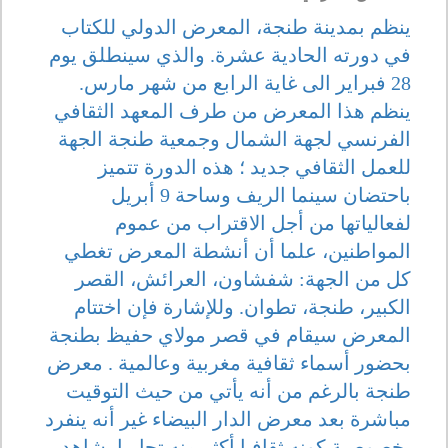
ينظم بمدينة طنجة، المعرض الدولي للكتاب
في دورته الحادية عشرة. والذي سينطلق يوم
28 فبراير الى غاية الرابع من شهر مارس.
ينظم هذا المعرض من طرف المعهد الثقافي
الفرنسي لجهة الشمال وجمعية طنجة الجهة
للعمل الثقافي جديد ؛ هذه الدورة تتميز
باحتضان سينما الريف وساحة 9 أبريل
لفعالياتها من أجل الاقتراب من عموم
المواطنين، علما أن أنشطة المعرض تغطي
كل من الجهة: شفشاون، العرائش، القصر
الكبير، طنجة، تطوان. وللإشارة فإن اختتام
المعرض سيقام في قصر مولاي حفيظ بطنجة
بحضور أسماء ثقافية مغربية وعالمية . معرض
طنجة بالرغم من أنه يأتي من حيث التوقيت
مباشرة بعد معرض الدار البيضاء غير أنه ينفرد
بخصوصية كونه ثقافيا أكثر منه تجاريا، شاهد