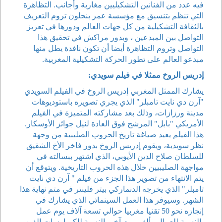
فيه عدد من الفنانين التشكيليين مغاربة وأجانب. التظاهرة
التي تنظم بتنسيق مع مؤسسة عمر بنجلون تروم التعريف
بالثقافة التشكيلية من كل جهات العالم ودورها في تعزيز
التواصل بين المبدعين ، وبدور مراكش في تحقيق هذا
التواصل وتروم التظاهرة أيضا أن تكون نافدة يطل منها
مبدعو العالم على تطور الحركة التشكيلية المغربية.
إدريس الروخ ممثلا في فيلم سويدي:
يشارك الممثل المغربي إدريس الروخ في الفيلم السويدي
"آرن دي نايت تامبلر" الذي يجري تصويره باستوديوهات
مدينة ورزازات، وذلك بعد مشاركته المتميزة في الفيلم
الأمريكي "بابل" المرشح فوق العادة لنيل جوائز الأوسكار.
هذا الفيلم يعيد صياغة تاريخ الحروب الصليبية من وجهة
نظر سويدية، ويقوم إدريس الروخ بدور فاخر الأخ الشقيق
للسلطان صلاح الدين الأيوبي، الذي اشتهر ببسالته في
مواجهة الصليبيين خلال هذه الحروب التاريخية. ويتوقع أن
يتم الانتهاء من تصوير هذا الجزء من فيلم " آرن دي نايت
تامبلر" الذي يخرجه الدنماركي بيتر فلينتر في متم نهاية هذا
الشهر. وسيوفر هذا العمل السينمائي الذي يشارك في
إنجازه نحو 50 تقنيا مغربيا حوالي تسعة آلاف يوم عمل
بالنسبة للعمال وألفي يوم آخر بالنسبة للكمبارسات الذين