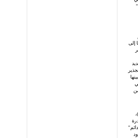
 إلى
ر
يد
جذير
نها
ي
من
 القصص المتعددة التي تسعى لسبر العلاقة المعقدة بين الرجل والمرأة، "دون أن تمسني من فضلك"(ص21)،
رة
ائم"
ود