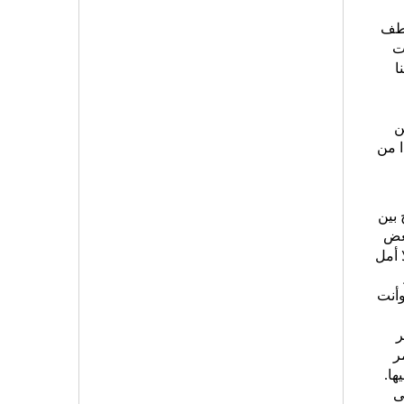
لدى عاطف
ت
ا
ن
ا من
 بين
بعض
ا أمل
وأنت
ر
ر
ها.
 يبقى