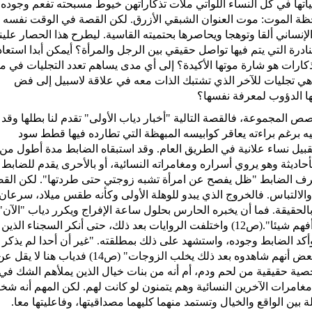
اتها في كل النساء اللواتي ملأت تذكاراتهن خيوط مسبحته تفعم وجوده
ة الموت: موت العنوان الشبقي الأزرق. لكن القصة في الوقت نفسه 
نساني ألقا وتوهجا ويحاصرها بحتميته القاسية. ليطرح هذا الحصار علينا
ادرة التي يتم فيها تواصل حقيقي بين الرجل والمرأة؟ أيمكن أبدا استعاد
ذكارات هو شارة موتها الأكيدة؟ إلى أي مدى يساهم تعدد التجليات في م
إهي تجليات للآخر الذي تشتبك الذات معه في علاقة لاسبيل إلى فض
يها الدؤوب لمعرفة نفسها؟
صص المجموعة، فالقصة التالية "أخبار دياب الأولى" تقدم لنا بطلها وقد
برغم براءته يعاقر كوابيسه المبهظة التي تطارده فيها قطط سود
بيل نساء علانية في الطريق العام. وقد استبقاه الضابط مدة أطول من
أحاديثة وهو يروي أسراره ومغامراته النسائية، أو بالأحرى يقدم للضابط
يعترف الضابط "ظل يفصح عن امرأة تشبه زوجتي حتى طردتها". لكن الق
لالتباس. فالخروج الذي يبدو للوهلة الأولى وكأنه طقس ميلاد، سرعان 
بالحقيقة. فما أن يخبره الحارس بحلول ساعة الإفراج ويكرر دياب "الآن"
حتى يصرح الحارس "سمعت صوتا غير صوته ولم أفهم شيئا".(ص12) واختلفت الروايات بعد ذلك، حتى أنكر السجناء الذين
أكد الضابط وجوده، واستشهد على ذلك بمطلقته. "غير أن أحدا لم يذكر أ
رأي دياب منذ أن اجتاز بوابة السجن، رغم ادعاء البعض أنهم شاهدوه بعد ذلك يخلب الزوجات" (ص14) فدياب هنا لا يقل
خصية حقيقية من لحم ودم، أم أنه من بنات خيال الذين يملأهم الشك في
غامرات الآخرين النسائية وهم يتمنون لو كانت لهم. لكن المهم أنه شخ
بين الواقع والخيال وتستمد منهما كليهما مصداقيتها، وفاعليتها معا.