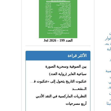
من
وار
العدد 199 - 2026 Jul
به،
ية
الأكثر قراءة
بين الصوفية وسحرية الصورة
صية
سباعية العابر (رواية العدد)
ي
عنكبوت التاريخ يتحول إلى «عنكبوت فى القلب»
.
الــسَعــــد
ن
النظريات الماركسية في النقد الأدبي
ئا
أربع مسرحيات