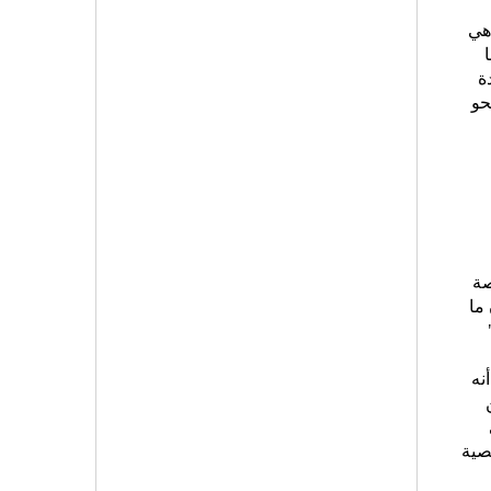
هي
ة
حو
صة
ما
نه
 عن
صية