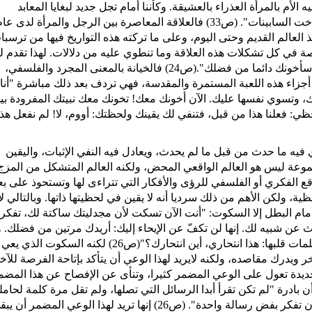
أم بالمرأة العذراء بالعشيقة. وكأننا أمام تجل جديد لبغايا المعابد
المقدسات في الديانات القديمة، ولا غرو فـ"بادرة أخت السابينات". (ص33) فالعلاقة المعاصرة بين الرجل والمرأة 
 العالم القديم وحتى اليوم، وعلى ما تركته هذه التواريخ فيها من ترسبا
ة في كل تشكلات هذه العلاقة وما تنطوي عليه من دلالات. لهذا تقدم لن
"بادرة" مفتاحا آخر لا يقل عن تلك المفاتيح أهمية "سأخونك دائما من فضلك".(ص24) فالخيانة بالمعنى المجرد والفلسفي،
زاء هذه اللعبة المستمرة والمقدسة، فهي تردف بعد ذلك مباشرة "أنا
 وتسوي نفسها عليك. الآن أخونك معك! تخونك معك نبيتك المفرودة بي
ظي: فعلنا هذا من قبل، فتنفي لك يقينك ولحظتك: أووم، لا! لم نفعل هذ
 فيه ما حدث من قبل ما لم يحدث، ويعادل فيه النفي الإثبات، واليقين
وعة ليس هو العالم الواقعي المحض، ولكنه العالم المتشكل من المزج
قع الفكري أو الفلسفي للرؤى والأفكار التي تتراءى لها وتستحوذ على 
حظية، ولكن الأهم من ذلك سرديا أنه لا يقين في لحظيتها ذاتها. وبالتالي ل
مام البطل إلا السكوت: "أنت الآن تسكت لأن مجدليتك ساكتة لك، تفكر
ث عن شبيه لك. إنها لن تكفّ عن الإيحاء إليك: أريدك مرتين من فضلك. 
أنت لن تنكر أنك فكرت بقتلها للتتحاشى إلى الأبد كلمات قلبها: هذا انتحاري، أين انتحارك؟"(ص26) لكنه السكوت الذي يعي
 ويدرك مقاصده، ولكنه لايريد لهذا الوعي أن يتأكد بإتاحة الفرصة للآخ
الجديدة تعول على الوعي المضمر كثيرا، وتنأى عن الإفصاح عن هذا المضم
أن بادرة "لم تكن تقرأ أبدا الرسائل التي تصلها، ولم تقل مرة كلمة لحاملي
كانت تنفق أوقاتا طويلة في ترتيبها وتحزيمها دون أن تفكر بفض رسالة واحدة". (ص26) إنها تريد لهذا الوعي المضمر أن