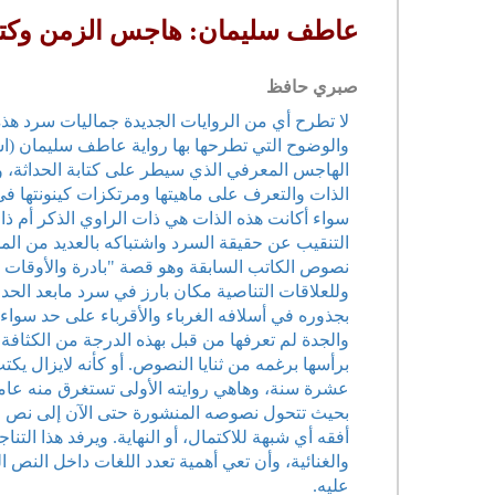
عاطف سليمان: هاجس الزمن وكتابة
صبري حافظ
لا تطرح أي من الروايات الجديدة جماليات سرد هذ
الهاجس المعرفي الذي سيطر على كتابة الحداثة، و
الذات والتعرف على ماهيتها ومرتكزات كينونتها في
سواء أكانت هذه الذات هي ذات الراوي الذكر أم ذات
التنقيب عن حقيقة السرد واشتباكه بالعديد من المس
نصوص الكاتب السابقة وهو قصة "بادرة والأوقات 
وللعلاقات التناصية مكان بارز في سرد مابعد الح
بجذوره في أسلافه الغرباء والأقرباء على حد سواء
والجدة لم تعرفها من قبل بهذه الدرجة من الكثاف
برأسها برغمه من ثنايا النصوص. أو كأنه لايزال يك
عشرة سنة، وهاهي روايته الأولى تستغرق منه عامي
بحيث تتحول نصوصه المنشورة حتى الآن إلى نص مت
أفقه أي شبهة للاكتمال، أو النهاية. ويرفد هذا الت
والغنائية، وأن تعي أهمية تعدد اللغات داخل النص 
عليه.