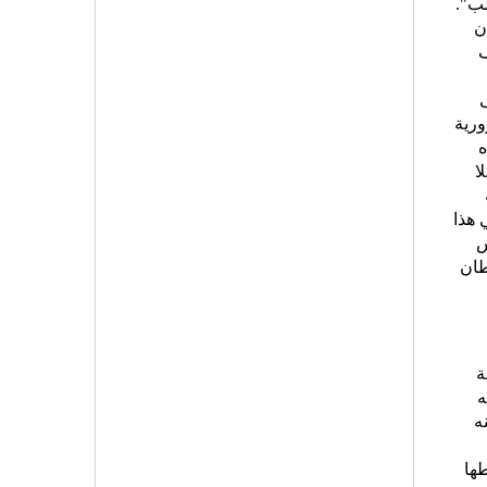
لب".
ن
ف
ورية
ه
ا
 هذا
س
بطان
ة
ه
ه
ها