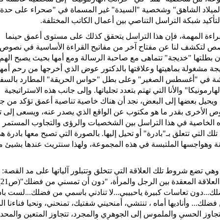
يلاد الشاهق" وشخصية "السيدة" غير المسماة في "صحراء على حدة"
تأكيد شبكة التراسل التناصي بين أعمال الكاتب المختلفة.
لقراءة المهمة، فإن هذا التراسل يتحقق كذلك على مستوى أعمق حينما
قصص لتكشف لنا عن مفتاح آخر من مفاتيح القراءة الأساسية في نصوص
بطلتها "خديجة" تتماهى مع صاحبة الرسالة ومع أمها بحيث يصبح الهم
ة مشغولة بماهيتها وعلاقتها بالدكتور عوض الذي أخرجها من رحم أمها
ئشة في "أغسطس الصغير" وعلى بطل "حواس الحريقة" المطارد بالسف
رمونيكا" والأنا التي تهتم بتعدد تجلياتها. وإلى جانب هذه الاستراتيجية
 ويحيل بعضها إلى البعض، نجد أن هناك خاصية تناصية أعمق تؤكد من جد
ص الأخرى بقدر ما هو مكتوب عن الواقع الذي يصدر عنه، ويسعى إلى ت
ه الخاصية في هذا التراسل بين الشخصيات والرؤى والتجاوب المستمر بي
تي تتعلق بـ"بادرة" أو تحيل إليها. بالصورة التي تصبح معها بادرة ه
ونة وهواجسها الملتبسة في هذه المجموعة، ولهذا سنتريث عندها بشيئ 
 وهي تضع شروط تلك العلاقة التي تتخلق وتتبلور آلياتها على مد القصة:
وحتى على مد
...دون تعاسات كبيرة ياحبيبي...لا تنادني باسمي من فضلك...لست باد
لك... وأناديها أماه ، تنتشي، أمنحيني شفتيك، تمنحني، ونحيا فناءنا الد
اقة تتجاوز الحسي والملموس إلى الجوهري والمجرد، تتجاوز المتعين والمحد