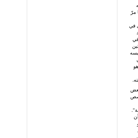
نفسه بعدما مرّ
ي في
في
ين
بسه
هو
ه.
بعض
قصص
ة".
ن
ي