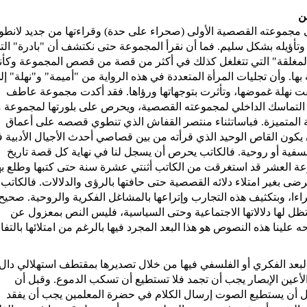
لى مجموعته القصصية الأولى (صحراء على حدة) وقراءتها من جديد لانطوا
وتأؤيله بشكل سليم. فما أن نقرأ المجموعة حتى نكتشف أن "بادرة" الت
ت المغلقة" التي تتغلغل كذلك في أكثر من قصة من قصص المجموعة وكأنه
ئي archtypal للمرأة وللعلاقة بها. وأن تجليات المرأة المتعددة في هذه الرواية من "أميمة" و"نهلة" إ
قت نهلة غموضها، وتأثرت بتوجهاتها ورؤاها. فقد أكدت مجموعة عاطف
ية التماسك الداخلي لمجموعته القصصية، ويحرص على بلورتها لمجموعة 
ة المتميزة. فباساتثناء منتصر القفاش الذي تنطوي قصصه على أعماق
ون القاص الوحيد الذي قرأته من بين قصاصي أحدث الأجيال الأدبية 
ية أو روحية. فالكاتب يحرص أن يسجل لنا في نهاية كل قصة تاريخ
عة العشر قد استغرقت من الكاتب أثنتي عشرة سنة حتى كتبها وطلع به
يرضى بغير امتلاء دلائه القصصية حتى حافتها بالرؤى والدلالات. فالكاتب
اءا، وبتكثيف هذه التجارب وإتراعها بالمشاغل الفكرية والروحية. صحيح
ظل لها دلالاتها الاجتماعية وحتى السياسية، فليس النص بمعزول عن
 علينا هذه النصوص هو هذا البعد المجرد فيها بالرغم من امتلائها بالتف
البعد الفكري أو الفلسفي فيها من خلال تصديرها بمقتطف استهلالي دال
لأعين الإبصار يجب أن تجمد فلا تستطيع أن تسكب الدموع. وقبل أن
ل أن يستطيع الصوت إرسال الكلام في حضرة المعلمين يجب أن يفقد