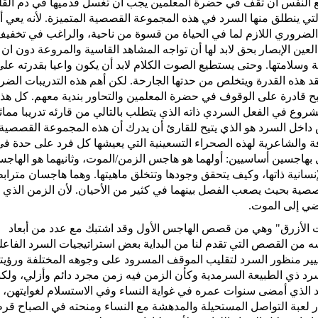
طيع النفس أن تقف في حضرة المعلمين يجب أن تغسل قدميها في دم الق
ي ينطلق منها السرد في هذه المجموعة القصصية المتميزة. لأنه يعي أ
ا الضروري اللازم لما في الحياة من قسوة من ناحية، والراغب في تخفي
ين الإبصار بحق لابد لها أن تواجه المشاهد القاسية والمروعة دون ان
سلامتها. وحتى يستطيع الصوت الكلام لابد أن يكون واعيا بقدرته على
فقد هذه القدرة ويتخلص من حدتها الجارحة. لكن أهم هذه التدريبات الضر
ح قادرة على الوقوف في حضرة المعلمين والتحاور بندية معهم. كل هذ
لشروع في الفعل السردي ذاته الذي يتطلب بالتالي من قارئه تدريبا مماثل
داخل السرد هو الذي يتيح للقارئ أن يدرك أن هذه المجموعة القصصية
والشاعرية لهذه الصحراء التسعينية التي يعيشها كل فرد على حدة في
بهاجسين أساسيين: أولهما هو هاجس الزمن/الموت، وثانيهما هو الهاج
o أي هاجس الكينونة الإنسانية ذاتها، وكيف يتحقق وجودها وتتخلق ماهيتها. وهما هاجسان مترا
ية بحيث يصعب الفصل بينهما في كثير من الأحيان. لأن الزمن الذي
ضي إلى الموت.
ت الأزرق" وهي من قصص الهاجس الأول وقد اشتبك مع عدد من أبعاد
من القصص التي تقدم لنا من البداية بعض استراتيجيات السرد الفاعل
تغيير منظور السرد لتقليب الموقف المسرود على وجوهه المختلفة ورؤيت
لسرد ذي الطبيعة السرمدية وكأن الزمن فيه زمن مجرد دائم وأزلي، ولكن
الذي أمضى سنوات عمره في غواية النساء وفي الاستسلام لغوايتهن،
ر لعبة التواصل المستحيلة والمدهشة مع النساء ومنحته في الصباح قرط