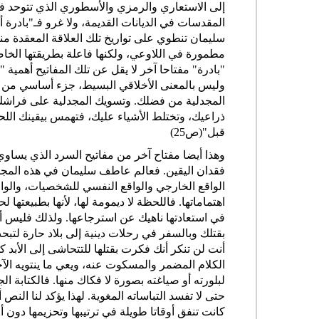
إلى الاستعاري والرمزي والأسطوري الذي تتوحد فيه ال
سليمان تنطوي على تواريخ تلك العلاقة المعقدة منذ
مطمورة في اللاوعي، ولكنها فاعلة بطريقتها الخاص
وليس بالمعنى الأخلاقي البسيط، جزء أساسي من أج
المجدلية من فضلك. وتسويك المجدلية على فراشك،
ذراعيك، وتختلط الأشياء عليك، فتهمس بيقينك اللح
قبل"(ص25)
وهذا أيضا مفتاح آخر من مفاتيح السرد الذي يساوي
فقدان اليقين. فعالم عاطف سليمان في هذه المجم
الواقع الخارجي والواقع النفسي للشخصيات، والوا
اهتماماتها. فاللحظة لا ديمومة لها، لأنها بطبيعتها ل
في استعادتها ناهيك عن استرجاعها. ولذلك فليس أ
بقتلك وبالسفر في رحلات دينية إلى بلاد حارة لتبح
الكلام المضمر والمسكوت عنه، ويعي ما ينتويه الآخر
لبلورته أو صياغته بصورة لا فكاك منها. فالكتابة 
حتى لا تفسد التباساته المغوية. لهذا يؤكد لنا النص 