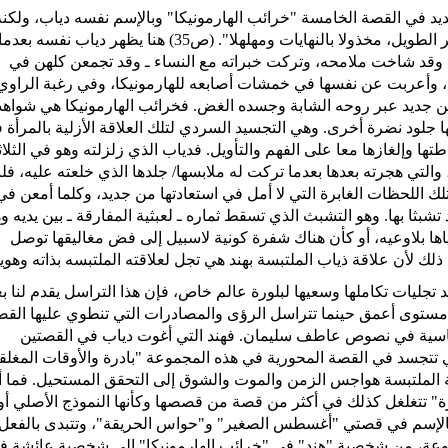
د في القصة الخامسة "خرائب الهارمونيكا" وبالإسم نفسه دياب، ولكنه
هذه المرة "شاحبا كعرائس الأساطير، مفعما بالعمر الطويل، مخذولا بالنهايات ومهلهلا". (ص35) هنا يظهر دياب 
 وقد شاخت ملامحه، وتركت خبراته مع النساء ـ وقد تجمعن كلهن في
ه، وأعربت عن نفسها في خمشات أصابعه للهارمونيكا، وفي رغبة الراو
من جديد عبر روحه الشابة وجسده الغض. فخرائب الهارمونيكا هي شواهد
جلود نضرة أخرى. وهي التجسيد السردي لتلك العلاقة الأزلية بالمرأة 
 وإلغازها معا على الفهم والتأويل. فدياب الذي زلزلته وهو في الثلاث
والتي هجرته بعدها بعدما تركت له ملابسها/ جلدها الذي خلعته عليه، فل
ك اللحظات الغابرة التي لا أمل في استعادتها من جديد، وكلما أمعن في
تشبثا بها. وهو التشبث الذي تسقط ثماره ـ لعبثية المفارقة ـ بين يديه و
اها بلاوعيه، أو كأن هناك شفرة كونية لاسبيل إلى فض مغاليقها توصل
ذلك لأن علاقة ذياب الملتبسة بهند هي تجل لعلاقته الملتبسه بذاته وهويت
تجليات تكاملها وسعيها لبلورة عالم خاص، فإن هذا التراسل يقدم لنا 
لى مستوى أعمق حينما تتراسل الرؤى والمصادرات التي تنطوي عليها ال
أساسية في نصوص عاطف سليمان. فهند التي أغوت دياب في القصتين
ي تتجسد في القصة المحورية في هذه المجموعة "بادرة والأوقات المغلق
ية الملتبسة هواجس الزمن والموت والشوق إلى التحقق المستحيل. فما أ
 تتغلغل كذلك في أكثر من قصة من قصصها وكأنها النموذج الأصلي أو
. إذ يرد ذكرها بالإسم في قصتي "أغسطس الصغير" و"حواس الحريقة"، وتتبدى بالفعل
عة، من شخصية "هند" في "خرائب الهارمونيكا" إلى شخصية عائشة ف