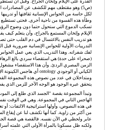
القدرة على الإيلام وإثخان الجراح. وقبل أن تست
(ص5) وهو مقتطف مهم للكشف عن المصادرات الت
لكل حاسة من الحواس الإنسانية ثقافتها أو تدريبه
وطأة هذه القسوة من ناحية أخرى. فحتى تستطيع الع
تسكب الدموع التي ستحول حتما دون وضوح الرؤية و
الإيلام وإثخان المستمع بالجراح، وأن يتعلم كيف ي
هو تدريب النفس بالاغتسال في دم القلب حتى تصب
التدريبات الأولية للحواس الإنسانية ضرورية قبل ا
لفك شفراته. وهذا التدريب الذي يعي عمل الحواس 
(صحراء على حدة) هي استقصاء سردي بالغ الرهافة 
الزمن المصري الردئ. وأن هذا الاستقصاء مشغول 
الكياني أو الوجودي ntology
ومتداخلان في عدد من نصوص هذه المجموعة القصص
يتحقق عبره الوجود هو الوجه الآخر للزمن الذي يف
وتبدأ المجموعة بقصة "الجسد الذي طلع إلى المو
الهاجس الثاني في المجموعة. وهي في الوقت نفسه 
في هذه النصوص، وأولها استراتيجية الالتفات: أو 
من أكثر من زاوية. كما أنها تكشف لنا عن إيقاع ا
عابر ولحظي في الآن نفسه. فالقصة هي قصة الجد 
ولكنه ظل مسكونا بالمرأة الأولى التي علمته أسرا