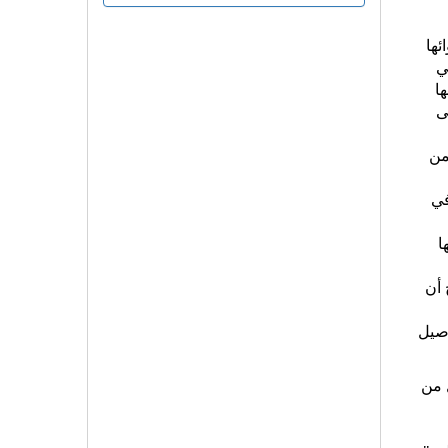
ئها
ي
ا
لى
من
في
ا
 أن
اصيل
 من