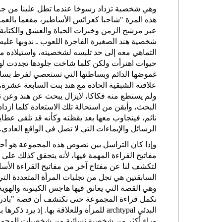
وهي شخصية تزداد رسوخا عندما تطل علينا من جدي
عبر مرشح الزمن وخبرات الحياة والعشق والكتابة
شخصية هند الصغيرة الفاجرة اللعوب ـ ندوبها علي
التماهي معه إلى حد تلبسه لشخصيته، واستيلاده 
حيوات اهترأت ولكن كلما شاخت جلودها تجددت لها 
غموضها الدائم وبساطتها التي تستعصي لفرط بساطتها
علاقته الشبقية الحادة مع هند بنت السابعة عشرة، 
ولم يستطع منه فكاكا، لايزال يبحث عن هند وعن تل
البحث، وأيقن من استحالة تلك الاستعادة كلما ازداد 
نائم، فيتجاوب معها بعد يقظته وكأنه قد تلقى عطاي
الرسائل والإيماءات التي لا تصل في الواقع العادي. 
وإذا كان التراسل بين نصوص هذه المجموعة هو أحد 
مفاتيح القراءة المهمة فيها، لأنه يتحقق كذلك ع
لتكشف لنا عن مفتاح آخر من مفاتيح القراءة ال
السابقتين هي تجل من تجليات المرأة المتعددة الت
وهي القصة التي يعانق فيها هاجس الكينونة والهو
نكمل قراءة المجموعة حتى نكتشف أن قصة "بادرة"
البدئي archtypal للمرأة وللعلاقة بها
وراء أكثر من شخصية نسائية من شخصيات المجمو