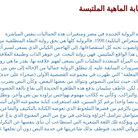
 الماهية الملتبسة
ه الرواية الجديدة في مصر ومتغيرات هذه الجماليات بنفس المباشرة
والوضوح التي تطرحها بها رواية عاطف سليمان (استعراض البابلية) 1998. فالرواية كلها هي بحق رواية النقلة المنطلقية 
انضوت تحته كل استقصاءاتها، إلى الهاجس الكياني الذي يسعى لسبر أغ
 هذا الواقع الملتبس. فهي رواية البحث عن جوهر الذات وطبيعة العلاقة 
 المرأة المتعددة التجليات التي يسعى لفهم علاقته بها، بقدر ما هي روا
رودات السابقة عليه. إذ تنطلق الرواية جماليا من الإحالة إلى نص من
المغلقة" التي ظهرت في مجموعته القصصية الأولى (صحراء على حدة).
داثة، حيث تتنامى النصوص وتتوالد من بعضها البعض، وكأن النص يضرب
، لكن عاطف سليمان يدفع هذه الظاهرة الجديدة إلى بقاع بالغة الخصو
ة والتراكب. وكأني به ككاتب مهموم بهواجس تراوده بين نص وآخر، وتطل
تب نصا واحدا برغم كرّ السنين، فقد استغرقت كتابة مجموعته الأولى أثنت
ن بالرغم من قصرها الملحوظ الذي تعوضه الكتابة بالتكثيف والشاعرية
واصل تتراسل أجزاؤه وتتناجى في نوع من النص المفتوح الذي يدعّ ع
ناجي ويؤكده تلك اللغة الشعرية التي استطاعت أن تنأى بنفسها عن التكرار
الروائي الجديد، فتوظف بذلك شاعريتها في خدمة النص دون أن تجلعها عب