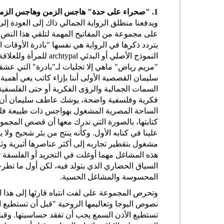
1. "صحراء على حدة" هاجس الزمن وهاجس الزمن
ويدفعنا منطلق الرواية الجمالي ذاك إلى العودة إ
على مجموعة من المفاتيح المهمة لتلقي هذا النص 
يتردد ذكرها في الرواية هي نفسها "بادرة الأوقا
النموذج الأصلي أو البد
"مريم رياض" ماهي إلا تجليات لـ"بادرة" التي عش
سليمان القصصية الأولى أننا بإزاء كاتب يعي أهم
السمات الجمالية والرؤى الفكرية أو حتى الفلسفي
فكرية وفلسفية واضحة، يوشك عاطف سليمان أن يك
الساحة المصرية المشغول بهواجس ذات طبيعة فلسف
كتابتها، بالصورة التي ندرك معها أن قصص المجمو
علينا في كتابه الأول. وكأنه ينتح من بئر شحيح ولا 
مشغول بتقطير تجاربه إلى أكثر عناصرها أثيرية وثر
هذه المشاغل مهما أوغلت في التجريد أو الفلسفة ت
السياق الحضاري الذي يتولد فيه، لكن أول ما تطرحه
المحسوسة والمشاغل الحسية.
وتحرص المجموعة على لفت انتباه قارئها إلى هذا 
نصوص اليوجا وتعاليمها الروحية "قبل أن تستطيع ا
تستطيع الأذن السمع يجب أن تفقد حساسيتها. وقب