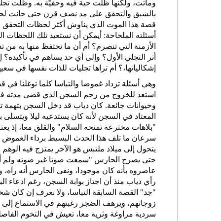
وماتت، ولكنها ظلت حية فيه وحفيّة به. وظلت تجلي
بالشبق والتحقق على مد نصف قرن حتى حانت لحظ
قصة هذا الموت الذي يناوش أكثر لحظات التحقق الإ
أسئلته الملحاحة: أيمكن أن نستعيد تلك اللحظات الن
الأزمنة التي تنصرم؟ أم أن ما نحتفظ منها به من ت
أثر التجلي الأول؟ وإلى أي حد يساهم في تأكيده؟ 
إشكالياتها،؟ أم تراها تجليات للذات نفسها في سع
وهي أسئلة تزداد غموضا والتباسا كلما توغلنا في ق
استعد للخروج من رحم السجن الذي قضى مدته فيه 
وحيوانات جائعة. كان دياب قد دخل السجن بتهمة تق
المعتاد في السجن لأنه كان يستدعيه ليلا ويتسلى ب
"بلاهات مخترعة تمنحه السلام" والقلق معا، إذ 
سرعان ما تلف هذا الحدث البسيط برداء الغموض وا
يتحول إلى ميلاد ملتبس هو الآخر يمتزج فيه الوهم 
عاصروه بأنه كان موجودا، ونفى الحارس أنه رآه، و
"جد" القصة السابقة التباسا، ولا نعرف إن كان ش
زوجاتهم، ويرهف الضجر رغبتهم في الاستماع إلى م
سردية مراوغة وثرية معا، تعيش في التخوم الفاصلة 