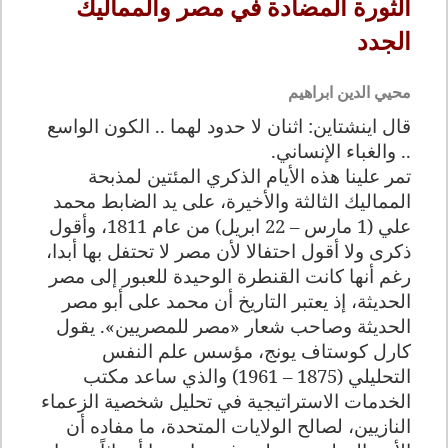
الثورة المضادة في مصر والمماليك
الجدد
محيي الدين ابراهيم
قال اينشتاين: اثنان لا حدود لهما .. الكون الواسع
.. والغباء الإنساني.
تمر علينا هذه الأيام الذكري المئتين لمذبحة
المماليك الثالثة والأخيرة، على يد الضابط محمد
علي (1 مارس – 22 ابريل) من عام 1811، وأقول
ذكرى ولا أقول احتفالا لأن مصر لا تحتفل بها أبدا،
رغم أنها كانت القنطرة الوحيدة للعبور إلى مصر
الحديثة، إذ يعتبر التاريخ أن محمد على أبو مصر
الحديثة وصاحب شعار «مصر للمصريين». يقول
كارل كوستاف يونج، مؤسس علم النفس
التحليلي (1875 – 1961) والذي ساعد مكتب
الخدمات الاستراتيجية في تحليل شخصية الزعماء
النازيين، لصالح الولايات المتحدة، ما مفاده أن