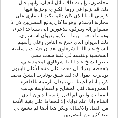
مخلصون، وإثبات ذلك ماثل للعيان. وانهم قبل
ذلك قد نزلوا في روما الكبرى، وخرّبوا فيها
كرسي البابا الذي كان دائماً يحّث النصارى على
محاربة الإسلام. وهو ما كان يدفع المصريين لأن لا
يصلوا ورائه ويتركوه مذعورين الى مساجد اخرى
وهو ما دفعه – ربما - لتكوين ديوان استشاري،
ذلك الديوان الذي خدع به الناس وعلى رأسهم
الشيخ عبد الله الشرقاوي بعد أن فشلت مساعيه
الشخصية وبنفسه في فتنة شعب مصر.
ينظر الشيخ عبد الله الشرقاوي لمحمد علي،
يتفحصه، يدرك أن محمد علي مثله الأعلى نابليون
بونابرت، يقول له: لقد شنق بونابرت الشيخ محمد
كريم أمام أعيننا، في ميدان الرميلة بالقاهرة
المحروسة، قتل المشايخ والقساوسة بجانب
المماليك وانني لم اقبل رئاسة الديوان الذي
أنشأه وأنا أعلم نواياه إلا للحفاظ على بقية الأئمة
من القتل والاغتيال، ولكن هذا أيضا لم يشفع لي
عند كثير من المصريين.