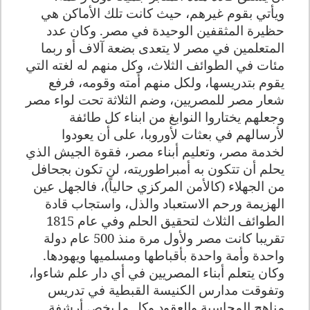
ويأتي بقوم غيرهم، حيث كانت تلك الأماكن هي
حظيرة المثقفين الوحيدة في مصر. وكان عدد
المتعلمين في مصر لا يتعدى بضعة آلاف أو ربما
مئات في الطوائف الثلاث، وكل منهم له لغته التي
يقوم بتدريسها، ولكل منهم أمته وقومه، فرفع
شعار مصر للمصريين، وضم الثلاثة تحت لواء مصر
وجعلهم يختاروا النوابغ من ابناء كل طائفة
لأرسالهم في بعثات لأوروبا، على أن يعودوا
لخدمة مصر، وتعليم أبناء مصر، فقوة الجيش الذي
يحلم أن تتكون به أمبراطوريته، لن تكون بجحافل
من الجهلاء (كالأمن المركزي حالياً)، فالجهل عين
الهزيمة ورحم الاستعباد والذل، واستجاب قادة
الطوائف الثلاث لتحقيق الحلم وفي عام 1815
تقريبا كانت مصر ولأول مرة منذ 500 عام دولة
واحدة وأمة واحدة بأقباطها ومسلميها ويهودها.
وكان يتعلم أبناء المصريين في أي دار علم شاءوا،
وتفوقت مدارس الكنيسة القبطية في تدريس
مناهج المحاسبة والعقود وكل ما يخص أرشفة