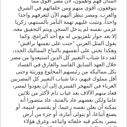
المنال فهم واهمون، لأن مصر أقوى مما
يتوقعون، أقوى منهم ومن حلفائهم في الشرق
والغرب. ومصر تنظر أليهم الآن لتعرفهم واحدا
واحداً، وتثبت عليهم تهمة التآمر بألسنتهم، زكريا
عزمي نفسه لم يدخل السجن ويتم التحقيق معه،
إلا بعد حوار تلفزيوني له مع أحد البرامج، وكما
يقول المثل العربي "جنت على نفسها براقش"
وهكذا يجني على أنفسهم بالنباح المماليك الجدد،
لقد دعا شباب التغيير كل الذين استبعدوا من مصر
خلال العهد السابق الفاسد والغارق في الفساد
بكل مماليكه من رئيسهم المخلوع ووريثة وحتى
أقل مملوك فيهم، دعا شباب التغيير كل المصريين
الغرباء في المهجر القسري إلى أن يعودوا لمصر،
فعاد منهم الآلاف بعد غياب دام لأكثر من ثلاثين
عاما ولكن بعضهم عاد بالفتنة، عاد متصورا أنه
يمكنه أن يعلن نفسه زعيما، أو يقتسم غنيمة، أو
يصنع أتباعا، أو يتولى أمارة، أو جزء من أرض
مصر، يحكم فيه حلفائه واتباعه. وغرق هؤلاء