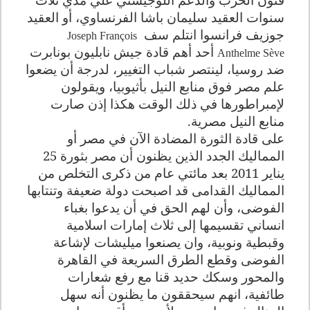
سنوات العقيد سليمان باشا الفرنساوي، أو العقيد
جوزيف فرانسوا انتلم سف
Joseph François
أحد أهم قادة جيش نابليون بونابرت
Anthelme Sève
ضد روسيا، لينتصر شباب التغيير، لدرجة أن يضعوا
علم مصر فوق منابع النيل بأثيوبيا، ويقولون
لإمبراطورها في ذلك الوقت هكذا إذن صارت
منابع النيل مصرية.
على قادة الثورة المضادة الآن في مصر أو
المماليك الجدد الذين يظنون أن مصر بثورة 25
يناير 2011 بعد مائتي عام من ذكرى التخلص من
المماليك القدامى قد اصبحت دولة ضعيفة وتنتابها
الفوضى، وأن لهم الحق في أن يدعوا بغباء
انساني تقسيمها إلى ثلاث إمارات اسلامية
وقبطية ونوبية، وان يصنعوا ميليشات لإشاعة
الفوضى وقطع الطرق السريعة في القاهرة
والمحور وسكك حديد قنا مع رفع شعارات
طائفية، انهم سيحققون ما يظنون أنه سهل