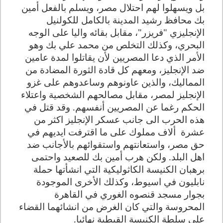
بل ويسهلوا لهم احتلال مصر، ويسلم بالفعل أمين
بك محافظ رشيد المدينة بالكامل للكولنيل
الإنجليزي "فريزر"، مقابل بقائه واليا على الوجه
البحري، وكذلك التخلص من محمد علي بك وهو
الأمر الذي دعا المصريين لأن يقاتلوا لمدة عامين
ضد الإنجليز، ومعهم كل قادة الثورة المضادة من
المماليك، والذين عاونوهم وساعدوهم على غزو
الإنجليز لمصر، مقابل مصالحهم الشخصية واعتلاء
الحكم رغما عن المصريين أنفسهم. وقد قتل في
هذه الحرب الى جانب عسكر الإنجليز اكثر من
عشرة
ألاف مملوك على ما اقترفت ايديهم في
حق مصر، واستعانتهم واستقوائهم بالأجانب ضد
اهل البلد. ولكن هرب أمين بك للصعيد واحتمى
برهبان الكنيسة الكاثوليكية التي انشأتها حملة
نابليون في اسيوط، وكذلك الأخرى الموجودة
بجوار مسجد قنصوه الغوري في القاهرة
المحروسة والتي كان الغرض من انشائهما القضاء
على سلطة الكنيسة القبطية نهائيا.