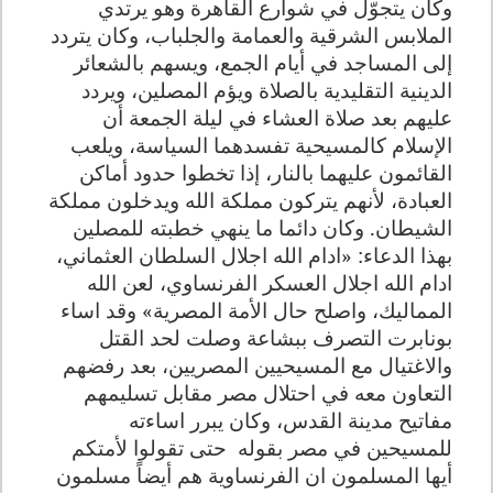
وكان يتجوّل في شوارع القاهرة وهو يرتدي
الملابس الشرقية والعمامة والجلباب، وكان يتردد
إلى المساجد في أيام الجمع، ويسهم بالشعائر
الدينية التقليدية بالصلاة ويؤم المصلين، ويردد
عليهم بعد صلاة العشاء في ليلة الجمعة أن
الإسلام كالمسيحية تفسدهما السياسة، ويلعب
القائمون عليهما بالنار، إذا تخطوا حدود أماكن
العبادة، لأنهم يتركون مملكة الله ويدخلون مملكة
الشيطان‏. وكان دائما ما ينهي خطبته للمصلين
بهذا الدعاء: «ادام الله اجلال السلطان العثماني،
ادام الله اجلال العسكر الفرنساوي، لعن الله
المماليك، واصلح حال الأمة المصرية» وقد اساء
بونابرت التصرف ببشاعة وصلت لحد القتل
والاغتيال مع المسيحيين المصريين، بعد رفضهم
التعاون معه في احتلال مصر مقابل تسليمهم
مفاتيح مدينة القدس، وكان يبرر اساءته
للمسيحين في مصر بقوله
حتى تقولوا لأمتكم
أيها المسلمون ان الفرنساوية هم أيضاً مسلمون