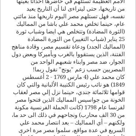
الأمم العظيمة تستلهم في حاضرها أحداثاً بعينها
من تاريخها، حتى ليتراءى لنا أن التاريخ يعيد
نفسه، فهل تستلهم مصر اليوم تاريخها منذ مائتي
عام، حينما تخلص محمد علي باشا من المماليك
(الثورة المضادة) وتتخلص هي ايضا وشباب ثورة
25 يناير (شباب التغيير) من الثورة المضادة
(المماليك الجدد) ودعاة تقسيم مصر، وقادة مناهج
الفتنة، الذين يستقووا بالغرب وبأميركا وبعض دول
الجوار، ضد مصر وابناء شعبهم الواحد من
المصريين حسب زعم "يونج" نقول ربما!
كان محمد علي (4 مارس 1769 - 2 أغسطس
1849) هو نائب رئيس الكتيبة الألبانية والتي كان
قوامها ثلاثمائة جندي، حينما نزل إلي مصر لعقاب
الخونة من جواسيس المماليك الذين فتحوا مصر
لفرنسا عام 1798 (كانت الحملة الفرنسية مكونة
من 30 الف محارب) ونجاحهم في ذلك الى حد ما،
ولكنهم – أي المماليك – بعد انتصار محمد علي
السريع في عدة مواقع، سلموا مصر مرة اخرى