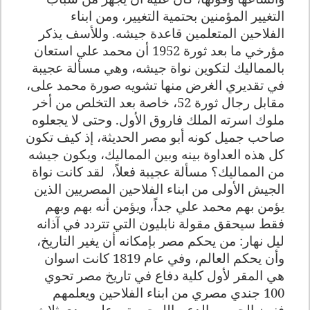
التغيير المؤمنين بحتمية التغيير، ومن ابناء
الفلاحين المتعلمين قاعدة جيشه. وللأسف يذكر
مؤرخي ما بعد ثورة 1952 أن محمد علي استعان
بالمماليك لتكوين نواة جيشه، وهي مسألة عجيبة
في تقديري الغرض منها تشويه صورة محمد على،
مقابل رجال ثورة 52، خاصة بعد التخلص من أخر
ملوك اسرته الملك فاروق الأول. وحتى لا يجعلوه
صاحب جميل كونه أبو مصر الحديثة، إذ كيف تكون
كل هذه العداوة بينه وبين المماليك، ويكون جيشه
من المماليك؟ مسألة عجيبة فعلاً،
لقد كانت نواة
الجيش الأولى من ابناء الفلاحين المصريين الذين
يؤمن بهم محمد علي جداً، ويؤمن أنه بهم وبهم
فقط سيحقق مقولة نابليون التي تتردد في آذانه
ليل نهار: من يحكم مصر بإمكانه أن يغير التاريخ‏،
وأن يحكم العالم، وفي عام 1819 كانت اسوان
هي المقر لأول كلية دفاع في تاريخ مصر تحوي
100 جندي مصري من ابناء الفلاحين ويعلمهم
فنون الحرب والدعم اللوجيستي علي مدي ثلاث