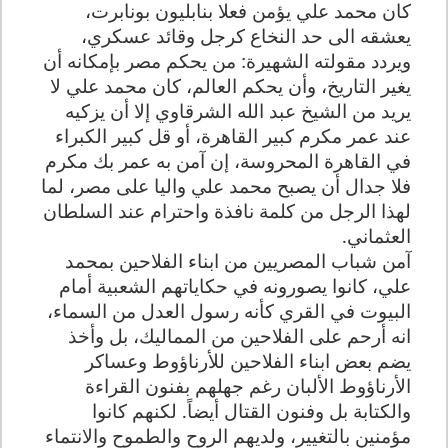
كان محمد علي يؤمن فعلا بنابليون بونابرت،
يعشقه الى حد النخاع كرجل وقائد عسكري،
ويردد مقولته الشهيرة: من يحكم مصر بإمكانه أن
يغير التاريخ‏، وأن يحكم العالم، كان محمد علي لا
يريد من الشيخ عبد الله الشرقاوي إلا أن يزكيه
عند عمر مكرم كبير القاهرة، أو قل كبير الكبراء
في القاهرة المحروسة، إن آمن به عمر بك مكرم
فلا جدال أن يصبح محمد علي واليا على مصر، لما
لهذا الرجل من كلمة نافذة واحترام عند السلطان
العثماني.
آمن شباب المصريين من ابناء الفلاحين بمحمد
علي، كانوا يصورونه في حكاياتهم الشعبية أمام
البيوت في القري كأنه رسول العدل من السماء،
انه أرحم على الفلاحين من المماليك، بل وأخذ
يضم بعض ابناء الفلاحين للأرناؤوط وعساكر
الأرناؤوط الألبان رغم جهلهم بفنون القراءة
والكتابة بل وفنون القتال أيضاً. لكنهم كانوا
مؤمنين بالتغيير، ولديهم الروح والطموح والانتماء