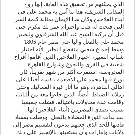
الذي يمكنهم من تحقيق هذه الغاية، إنها روح
المقاتل الشريف، هذا ما آمن به محمد علي في
أبناء الفلاحين وكان هذا الإيمان بمثابة كلمة السر
التي فتحت له قلب واحترام عمر بك مكرم حتى
قبل أن يزكيه الشيخ عبد الله الشرقاوي وليصير
محمد علي بالفعل واليا على مصر عام 1805
وسط إجماع شعبي منقطع النظير. لأنه اختيار
شباب التغيير، اختيار الفلاحين الذين أقاموا أفراح
شعبية في القرى والنجوع وشوارع القاهرة
المحروسة، استمرت أكثر من شهر تقريباً، كان
يوزع فيها محمد علي الأطعمة بنفسه أحيانا على
أهالي القاهرة، وهو ما أثار غيرة المماليك وحتى
زملائه الضباط
أيضاً، الذين جاءوا معه من ألبانيا،
وقامت عدة محاولات باغتياله، فشلت جميعها
بسبب تصدي المصريين (أبناء الفلاحين) لها.
لقد بدأت الثورة المضادة بالفعل، ووصلت بفساد
قادتها للحد الذي جعلهم يدعون لتقسيم مصر إلى
ولايات وإمارات وأن يستعينوا بالإنجليز على ذلك