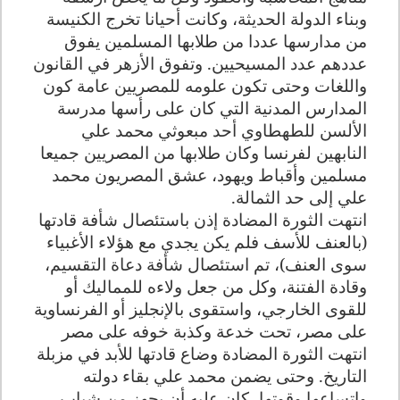
وبناء الدولة الحديثة، وكانت أحيانا تخرج الكنيسة
من مدارسها عددا من طلابها المسلمين يفوق
عددهم عدد المسيحيين. وتفوق الأزهر في القانون
واللغات وحتى تكون علومه للمصريين عامة كون
المدارس المدنية التي كان على رأسها مدرسة
الألسن للطهطاوي أحد مبعوثي محمد علي
النابهين لفرنسا وكان طلابها من المصريين جميعا
مسلمين وأقباط ويهود، عشق المصريون محمد
علي إلى حد الثمالة.
انتهت الثورة المضادة إذن باستئصال شأفة قادتها
(بالعنف للأسف فلم يكن يجدي مع هؤلاء الأغبياء
سوى العنف)، تم استئصال شأفة دعاة التقسيم،
وقادة الفتنة، وكل من جعل ولاءه للمماليك أو
للقوى الخارجي، واستقوى بالإنجليز أو الفرنساوية
على مصر، تحت خدعة وكذبة خوفه على مصر
انتهت الثورة المضادة وضاع قادتها للأبد في مزبلة
التاريخ. وحتى يضمن محمد علي بقاء دولته
واتساعها وقوتها، كان عليه أن يجهز من شباب