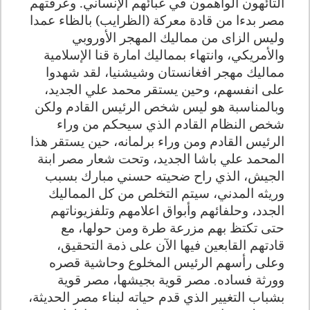
التائهون الواهمون في غبائهم الإنساني. وعرفتهم
مصر بدءا من قادة معركة (الظرايب) بالظاء عمدا
وليس الزاى من مماليك المهجر الأوروبي
والأمريكي، وانتهاء بمماليك امارة قنا الإسلامية
مماليك مهجر افغانستان وشيشنيا، لقد شهدوا
على انفسهم، وحين يستقر محمد علي الجديد،
وبالمناسبة هو ليس شخص الرئيس القادم ولكن
شخص النظام القادم الذي سيحكم من وراء
الرئيس القادم ومن وراء برلمانه، حين يستقر هذا
المحمد علي باشا الجديد، وتحت شعار مصر ابنة
الجيش، الذي راح ضحيته حسني مبارك بسبب
وريثه المدني، سيتم التخلص من كل المماليك
الجدد، وحلفائهم وأبواق اعلامهم وتلفزيوناتهم
حتى تكتظ بهم مزرعة طرة ومن حولها، مع
قادتهم القابعين فيها الآن على ذمة التحقيق،
وعلى رأسهم الرئيس المخلوع وحاشية قصره
وورثة فساده. مصر قوية بجيشها، مصر قوية
بشباب التغيير الذي قدم حياته لبناء مصر الحديثة،