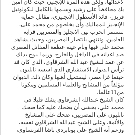
لأعدائها، ولكن هذه المرة للإنجليز، حيث كان أمين
بك محافظاً على رشيد وسلمها بالكامل للكولونيل
فريزر، قائد الأسطول الانجليزي، مقابل حماية
الإنجليز للمماليك وأن يخلصهم من محمد على،
لتستمر الحرب بين الإنجليز والمصريين قرابة
العامين، وتنتهي بانتصار المصريين، وحيث يشاهد
محمد علي فيها وبأم عينه عظمة المقاتل المصري
ضد اعدائه في الداخل والخارج. وربما يبوح بذلك
عن عمد للشيخ عبد الله الشرقاوي، الذي كان قد
ترأس الديوان الاستشاري الذي اسسه نابليون
حينما غزا مصر، ليستميل أهلها وكان ذلك الديوان
مؤلفاً من المشايخ والعلماء المسلمين ومكونا
من11عالما.
كان الشيخ عبدالله الشرقاوي يشك قليلا في
محمد علي، يخشى أن يضحك عليه كما ضحك
نابليون على المصريين، ضحك على المشايخ
والأئمة، وعلى الشيخ عبدالله الشرقاوي نفسه،
وزعم أنه الشيخ علي بونابردي باشا الفرنساوي،