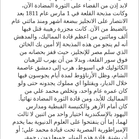
لابد إذن من القضاء على الثورة المضادة الآن،
وكانت مذبحة القلعة في 1 مارس عام 1811 بعد
الانتصار على الانجليز ببضعة اشهر ومنذ مائتي عام
بالضبط من الآن. كانت مجزرة رهيبة قتل فيها
ألف ومائتين من اعظم قادة المماليك، والمدهش
أنه لم ينجو من هذه المذبحة إلا أمين بك الخائن
الذي سلم مصر للإنجليز، حيث قفز بحصانه من
فوق سور القلعة، وبدلا من أن يهرب للرهبان
الكاثوليك في اسيوط، هرب إلى دمشق عاصمة
الشام، وظل الأرناؤوط لمدة أيام يجوسون فيها
خلال الديار، ويقتلوا اي مملوك يجدونه حتى ولو
كان عمره عام واحد، وتخلص محمد علي من
المماليك للأبد، ومن قادة الثورة المضادة نهائياً.
كان أمام الأزهر والكنيسة القبطية ومدارس
اليهود بالإسكندرية اختيار واحد من اثنين لا ثالث
لهما، إما أن ينفتحوا على العلوم الدنيوية بما يخدم
الإمبراطورية المصرية تحت قيادة محمد علي؛ أو
أن يشنق قادة هذه المنابر جميعا دون رحمة،