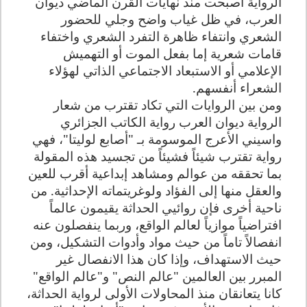
الرواية أصبحت منذ نهايات القرن الماضي ديوان
العرب، في ظل غياب واضح وجلي للحضور
الشعري وانتفاء ظاهرة التفرد الشعري واختفاء
قامات شعرية إما بفعل الموت أو التهميش
الإعلامي أو الاستبعاد الاجتماعي الذاتي لهؤلاء
الشعراء أنفسهم.
ومن بين الروايات التي تكاد تقترب من شعار
الرواية ديوان العرب رواية الكاتب الجزائري
واسيني الأعرج الموسومة بـ "أصابع لوليتا"، فهي
رواية تقترب شيئاً فشيئاً من تجسيد هذه المقولة
بما تحققه من عوالم ومشاهد إبداعية أقرب للعين
والعقل منها إلى الفؤاد ولوغريتماته الإحداثية. من
ناحية أخرى فإن روائيي الحداثة يقيمون عالماً
افتراضياً موازياً لعالم الواقع، وربما ينفصلون عنه
انفصالاً تاماً من حيث مواد وأدوات التشكيل، ومن
حيث الاستهداف، وإذا كان هذا الانفصال غير
المبرر بين العالمين "عالم النص" و"عالم الواقع"
كانا يتعانقان منذ المحاولات الأولى لرواية الحداثة،