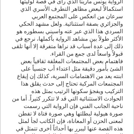
الرواية يونس مارينا الذي رأى في قصة لوليتها
استكمالاً لبعض مظاهر التطرف الأسري الذي
سرعان من انعكس على المجتمع العربي
والجزائري بصفة استثنائية. ولعل مشهد الحكي
السردي هذا الذي عبر عنه واسيني بسطوره هو
الأكثر طولاً بين مشاهد الرواية بأكملها، نرجع في
ذلك إلى عدة أسباب قد نراها متفرقة إلا أنها تلقى
قبولاً واسعاً لدى جمع من القراء.
فاهتمام بعض المجتمعات المغلقة ثقافياً بعض
الشئ بأمور دقيقة مثل اعتداء أب جنسياً على
ابنته يعد من الاهتمامات السرية، كذلك إن إيقاع
المجتمعات المركبة تحتاج إلى حدث يقلق هذا
التركيب ويفجؤ سكونها الرتيب بمثل هذه
الحوادث الاستثنائية التي قد لا تتكرر كثيراً. أما من
ناحية الجانب الفني فإن الرواية التي رسمت
صورة هيولية لبطلتها وهي صورة فتاة لا تفطن
لمعنى الحزن أو المعاناة، فإن الكاتب لجأ لمثل
هذه القصة عنها ليبرر بها أحداثاً أخرى تتمثل في