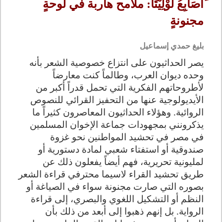
َأَصَابِعُ لُوْلِيْتَا: ملامح هاربة في لوحةٍ
مجنونةٍ
بليغ حمدي إسماعيل
يصر الحداثيون على انتزاع خصوصية الشعر بأنه
وحده ديوان العرب، وطالماً كنت معارضاً
لأطروحاتهم الفكرية التي تحمل قدراً أكبر من
الأيديولوجية عنها من التحفيز القرائي للنصوص
الروائية. وهؤلاء الحداثيون المعاصرون كثيراً ما
يذكرونني بمجهودات جماعة الإخوان المسلمين
في مصر في تحشيد المواطنين نحو غزوة
صندوقية أو استفتاء شعبي لمادة دستورية أو
لمليونية تحريرية، فهم أيضاً يفعلون ذلك عن
طريق تحشيد القراء لاسيما محترفي قراءة الشعر
بصوره التي صارت مجنونة سواء في الصياغة أو
النظم أو التشكيل اللغوي والبصري، إلى قراءة
الرواية. بل إنهم ذهبوا إلى أبعد من ذلك بأن