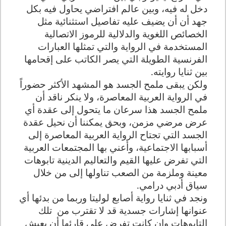
دخل له فيه، وبين عالم افتراضي يحاول فيه بكل
جهد أن أن يضيف عليه تفاصيل استثنائية مثل
الخصائص اللغوية والدلالية للرموز الاتصالية
المستخدمة في الرواية والتي تمثلها العبارات
الفرنسية الطويلة التي يصر الكاتب على إقحامها
بين ثنايا روايته.
ولكن يبقى ملمح الجسد هو المشهد الأكثر حضوراً
في الرواية العربية المعاصرة، ولا ينكر ناقد أن
ملمح الجسد هذا سرعان ما يتحول إلى عقدة أي
عرض مرضي مزمن، وبحق يمكننا أن نحيل عقدة
الجسد التي تجتاح الرواية العربية المعاصرة إلى
أسبابها الاجتماعية، وأعني بها المجتمعات العربية
التي تفرض عليها القيم والتعاليم الدينية تابوهات
معينة وملزمة من الصعب تناولها إلى من خلال
سياق أدبي درامي.
ونجد في ثنايا رواية أصابع لوليتا وربما من بدئها أي
عنوانها إشارات جسدية قد لا تقترب من
تلك
التابوهات وإن كانت تفرض على قارئها أن يعيش