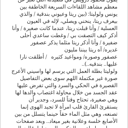
معظم مشاهد اللقاءات السريعة الخاطفة بين
يونس ولوليتا: (بين ريتا وعيوني بندقية / والذي
بيعرف ريتا، ينحني ويصلي، لإله في العيون
العسلية / وأنا قبلت ريتا، عندما كانت صغيرة / وأنا
أذكر كيف التصقت بي / وغطت ساعدي أحلى
ضفيرة / وأنا أذكر ريتا
مثلما يذكر عصفور
غديره/
آه ريتا
بيننا مليون
عصفور
وصوره/
ومواعيد كثيره
/ أطلقت نارا
عليها.. بندقيه..)..
ولوليتا بطلة العمل التي يرسم لها واسيني الأعرج
صورة غير مكتملة اللهم سوى بعض التفاصيل
القصيرة في الحكي والسرد والتي تفرض عليها
عقد الجسد من خلال محاولة اغتصاب والدها لها
وهي صغيرة، تحتاج وقتاً للسرد، وجدير أن
يستقرئ القارئ قلب امرأة لا تجيد الهوى إنما
تصنعه، وهي مثل الماء حقاً حينما يتسلل من بين
الأصابع خلسة وعلانية بغير ميعاد.. وبعد صفحات
وسطور طويلة من الحكي والسرد لها، قالت إليه