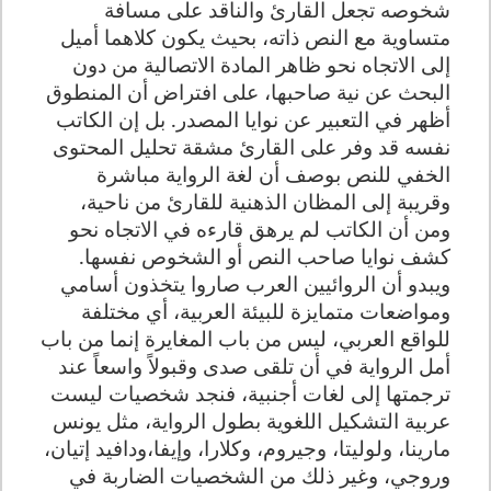
شخوصه تجعل القارئ والناقد على مسافة
متساوية مع النص ذاته، بحيث يكون كلاهما أميل
إلى الاتجاه نحو ظاهر المادة الاتصالية من دون
البحث عن نية صاحبها، على افتراض أن المنطوق
أظهر في التعبير عن نوايا المصدر. بل إن الكاتب
نفسه قد وفر على القارئ مشقة تحليل المحتوى
الخفي للنص بوصف أن لغة الرواية مباشرة
وقريبة إلى المظان الذهنية للقارئ من ناحية،
ومن أن الكاتب لم يرهق قارءه في الاتجاه نحو
كشف نوايا صاحب النص أو الشخوص نفسها.
ويبدو أن الروائيين العرب صاروا يتخذون أسامي
ومواضعات متمايزة للبيئة العربية، أي مختلفة
للواقع العربي، ليس من باب المغايرة إنما من باب
أمل الرواية في أن تلقى صدى وقبولاً واسعاً عند
ترجمتها إلى لغات أجنبية، فنجد شخصيات ليست
عربية التشكيل اللغوية بطول الرواية، مثل يونس
مارينا، ولوليتا، وجيروم، وكلارا، وإيفا،ودافيد إتيان،
وروجي، وغير ذلك من الشخصيات الضاربة في