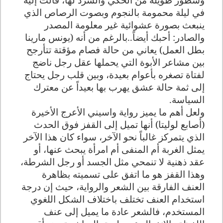
في ليلة محمومة بالنجوم وبصوت الرصاص الذي
ينبعث بصورة عشوائية غير معلومة المصدر
والصادر: أحبك أيضاً..بالرغم من أنه (يونس مارينا
بطل العمل) يعاني من حالة فصام مؤقتة تتأرجح
بين مشاعر الأبوة التي يحملها عقل رجل ناضج
لفتاة تصغره بأعوام بعيدة، وبين قلب رجل يحتاج
إلى ثمة حالة عشق يهرب بها بعيداً عن معترك
السياسة.
ولعل أهم ما يميز رواية واسيني الأعرج الأخيرة
(أصابع لوليتا) أنها تميل إلى القفز فوق الحدث
الذي يتمركز غالباً نحو الآخر، سواء كان هذا الآخر
يمثل الغربة أم المنفى أم امرأة يبحث عنها، أو
عقد ذهنية لا تنمحي مثل الجسد أو رجل الشرطة،
وهذا القفز هو ما اتفق على تسميته بظاهرة
العنف الفارقة بين الشعر والرواية، حيث إن درجة
استخدام العنف تختلف باختلاف الشكل اللغوي
المستخدم، فالشعر عادة ما يميل إلى عنف