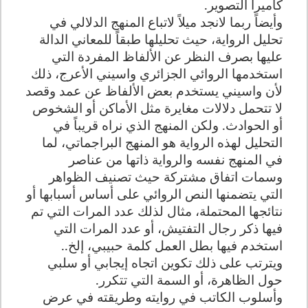
كاميرا التصوير.
وأيضاً ربما لانجد ميلاً لاتباع المنهج الدلالي في
تحليل الرواية، حيث تحليلها طبقاً للمعاني الدالة
عليها بصرف النظر عن الألفاظ المفردة التي
استخدمها الروائي الجزائري واسيني الأعرج، ذلك
لأن واسيني يستخدم بعض الألفاظ عن عمد وقصد
لا تتحمل دلالات مغايرة مثل الأماكن أو الشخوص
أو الحوادث. ولكن المنهج الذي نراه قريباً في
التحليل لهذه الرواية هو المنهج البراجماتي، لما
في المنهج نفسه والرواية ذاتها من عناصر
وسمات اتفاق مشتركة حيث تصنيف الظواهر
التي يتضمنها النص الروائي على أساس أسبابها أو
نتائجها المحتملة، مثال لذلك عدد المرات التي تم
فيها ذكر رجال التفتيش، أو عدد المرات التي
استخدم فيها بطل العمل كلمة حبيبي، إلخ..
ويترتب على ذلك تكوين اتجاه إيجابي أو سلبي
حول الظاهرة، أو السمة التي تتكرر.
وأسلوب الكاتب في روايته وطريقته في عرض