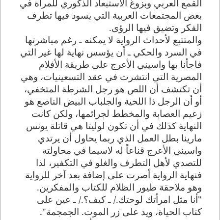
القمع العربي وبزوغ الاستبعاد الذكوري للمرأة في
بعض المجتمعات العربية التي يسود فيها تطرف
الفكر وتضيق فيها الرؤى.
والمتتبع لأحداث الرواية لا يمكنه ـ رغم مباشرتها
في السرد والحكي ـ أن يؤسس نهاية لها غير التي
فاجأنا بها واسيني الأعرج على طريقة الأفلام
المصرية التي انتشرت في عقد التسعينيات، وهي
أن تكتشف أن اللص هو رجل الشرطة المتخفي،
أو أن الرجل ذا اللحية والجلباب البيض الناصع هو
زعيم العصابة والمخطط لجرائمها، ولكن كانت
النهاية كذلك في أن تكون لوليتا هي قاتلة يونس
مارينا بطل العمل الذي ربما يحاول أن يرتدي
واسيني الأعرج قناعاً له لاسيما في محاولته
للتصدي لأهل التطرف والغلو في التكفير، لذا
فنهاية الرواية أصرت على إضافة بعد آخر للرواية
وهو ملاحقة طيور الظلام للكتاب والمفكرين.
"أنا مثل امرأتك لوحتك./ ـ كيف؟./ ـ عين على
كتاب الحياة، ويد على زر الموت. الجمجمة".