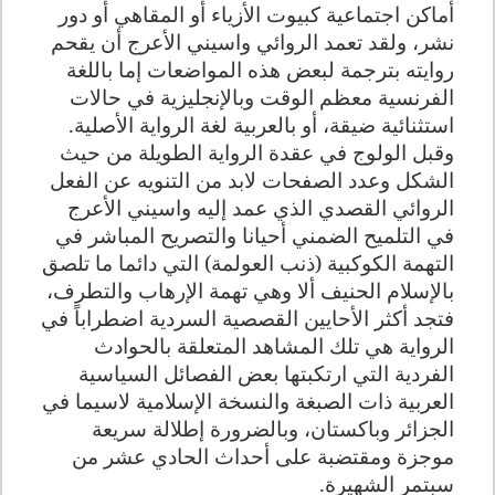
أماكن اجتماعية كبيوت الأزياء أو المقاهي أو دور
نشر، ولقد تعمد الروائي واسيني الأعرج أن يقحم
روايته بترجمة لبعض هذه المواضعات إما باللغة
الفرنسية معظم الوقت وبالإنجليزية في حالات
استثنائية ضيقة، أو بالعربية لغة الرواية الأصلية.
وقبل الولوج في عقدة الرواية الطويلة من حيث
الشكل وعدد الصفحات لابد من التنويه عن الفعل
الروائي القصدي الذي عمد إليه واسيني الأعرج
في التلميح الضمني أحيانا والتصريح المباشر في
التهمة الكوكبية (ذنب العولمة) التي دائما ما تلصق
بالإسلام الحنيف ألا وهي تهمة الإرهاب والتطرف،
فتجد أكثر الأحايين القصصية السردية اضطراباً في
الرواية هي تلك المشاهد المتعلقة بالحوادث
الفردية التي ارتكبتها بعض الفصائل السياسية
العربية ذات الصبغة والنسخة الإسلامية لاسيما في
الجزائر وباكستان، وبالضرورة إطلالة سريعة
موجزة ومقتضبة على أحداث الحادي عشر من
سبتمر الشهيرة.