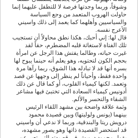
وشوقاً، وربما وجدتها فرصة لا للتطفل عليهما إنما
حاولت الهروب المتعمد من وجع السياسة
والسياسيين وأهلهما كما يعمد إلى ذلك واسيني
الأعرج نفسه.
قال لها: إني أحبك، هكذا نطق محاولاً أن تستجيب
تلك الفتاة لاستغاثة قلبه المضطرم، حقاً لقد
غيرت حياته، وطالما يفتش هذا الرجل عن امرأة
بحجم الكون لتحتويه، وهو يعلم أنه حينما يبوح لها
بسره أنها قد لا تبادله هذا الشوق، ربما رآها مرة
واحدة فقط، وأحياناً لم ينظر إلى وجهها عن قصد
وتعمد. لكنها كيمياء القلوب، أو كما قال عن ذلك
أدونيس كيمياء السعادة التي تختبئ فيها مشاعر
الشقاء والتحسر والألم.
وثمة علاقة واضحة بين مشهد اللقاء الرئيس
بينهما (يونس ولوليتها) وبين قصيدة محمود
درويش ريتا والبندقية، وربما لا ندعي أن واسيني
قد استحضر القصيدة ذاتها وهو يصور مشهده،
يقول محمود درويش في قصيدته التي تعبر عن