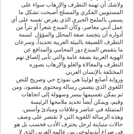
ولاشك أن تهمة التطرف والإرهاب سواء على
المستويين الفكري والمسلح أصبحت تشكل ما
يسمى بالملمح الجبري الذي يفرض نفسه على أي
عمل أدبي معاصر، وكأن المبدع شعراً أو نثراً من
أدواره أن يتجسد صفة المحلل والمؤؤل
لسمة
التطرف اللصيقة بالبيئة العربية تحديداً، وسرعان
ما يتقمص المبدع دور المحامي والمدافع عن
الهوية العربية بصفة عامة والتي تأبى إلصاق تهم
التطرف والمغالاة والغلو والإرهاب بصوره
المختلفة بالإنسان العربي.
ورواية أصابع لوليتا هي نموذج حي وصريح للنص
اللغوي الذي يتضمن رسالة ومحتوى مقصود، ومن
ثم يمكن تقسيمها بيسر وسهولة إلى اتجاهات
وقيم، ويمكن أيضاً تحديد ملامحها الرئيسة
المتمثلة في عناصر وعلاقات ومبادئ وأسس،
وهذه الرسالة اللغوية التي لا تقتصر على وصف
حالات متباينة لرجل يحترف الأدب فحسب بل هو
في صراع أيديولوجي بين عالمه العربي الذي لا