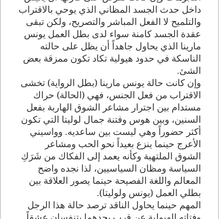
داخل حدث الجسد المظاني الذي يوحي بالاقتراب
والتلميح لا الفعل المباشر والتصريح، ولكن تبقى
عقدة الجسد كامنة سواء لدى بطل العمل يونس
مارينا الذي يحاول جاهداً أن يظل على حالته
الناسكة في حدود هيولية تكاد تكون ممزقة بعض
الشئ.
وإن كانت حالة يونس مارينا (بطل الرواية) تخشى
الاقتراب من فعل الجنس، فهي (الحالة) حراك
مستدام بين اجترار مشاعر الشوق الهاربة بفعل
السنين، وبين هوس وفتنة جمال لوليتا التي تكون
أكثر حضوراً وهي ليست بين ساعديه. وواسيني
الأعرج حينما ينزع بعيداً نحو الحب ومشاعر
الشوق الملتهبة وكأنه يعمد إلى الفكاك من شَرَكِ
السياسة ومظان السياسيين، لذا نجده واضح
المعالم واللغة الفصيحة حينما يصور العلاقة بين
بطلي العمل (يونس ولوليتا).
المهم حينما يحاول الناقد ترصد حالة هذا الرجل
وفتاته الهيولية عن قرب يجدهما يتنفسان عشقاً