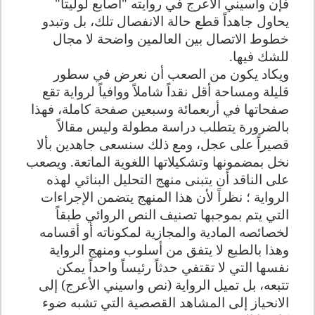
فإن واسيني الأعرج في روايته "أصابع لوليتا"
يحاول جاهداً قطع حالة الانفصال تلك، بل وتبدو
خطوط الاتصال بين العالمين واضحة لا مجال
للشك فيها.
ويكاد يكون من الصعب أن نعرض في سطور
قليلة ومساحة أقل نقداً شاملاً ووافياً لرواية تقع
صفحاتها في أربعمائة وسبعين صفحة كاملة، فهذا
بالضرورة يتطلب دراسة مطولة وليس مقالاً
قصيراً على عجل، ومع ذلك سنسعى جاهدين بألا
نخل بمضمونها وتشكيلاتها اللغوية الماتعة. ويصعب
على الناقد أن يتبنى منهج التحليل البنائي لهذه
الرواية ؛ نظراً لأن هذا المنهج يتضمن الإجراءات
التي يتم بموجبها تصنيف النص الروائي طبقاً
لخصائصه المادية والمجازية لمكوناته أو أقسامه
وهذا بالطبع لا يتفق من أسلوب ومنهج الرواية
نفسها التي لا تقتفي حدثاً رئيساً واحداً يمكن
تتبعه، بل تميل الرواية (نص واسيني الأعرج) إلى
الانحياز إلى المشاهد القصصية التي تشبه ضوء