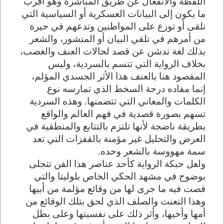
اللفظة والانفعال عن طريق المباشرة وهو أقرب
ما يكون إلى البيانات العسكرية أو السياسية التي
تلقى أو توزع على المواطنين وتدعهم في حيرة
من أمرهم في تلقي البيان أو المنشور، والشعر
بذلك لغة تدشن عن قصد لحالات العنف والغضب،
بخلاف الرواية التي تتسم بالسردية، وليس
المقصود هنا بالعنف هذا الأثر الجسدي المؤلم،
إنما مفاده درجة السخط الذي تمارسه نوع
الكلمات والمعاني التي تتضمنها. وهذه السردية
تسهم بصورة قصدية في فهم العالم والواقع
بطريقة ناضجة لأنها تلتزم بالتتابع والمنطقية في
العرض والتحليل غير مؤمنة بالقفزات التي تعد
سمة مهووسة بالشعر وحده.
ولعل حبكة الرواية كأحد عناصر هذا الفن تتجلى
بوضوح في مشهد الحكي الخاص بلوليتا والتي
قصت فيه ما جرى لها من وقائع مؤلمة من أبيها
وهذا التعنت والصلف الذي لحق بتلك الوقائع من
أمها وأخيها، وأثر ذلك على نفسيتها وعلى بطل