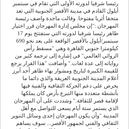
رئيسا شرفيا لدورته الأولى التي تقام في سبتمبر
أيلول القادم في مدينة الأقصر الجنوبية التي تعد
متحفا أثريا مفتوحا.
وقالت ماجدة واصف رئيسة
المهرجان :"إن مجلس إدارة المهرجان قرر اختيار
طاهر رئيسا شرفيا لدورته التي ستفتتح يوم 17
سبتمبر/أيلول بالأقصر الواقعة على بعد نحو 690
كيلومترا جنوبي القاهرة وهي "مسقط رأس
الروائي العالمي" في إشارة إلى ترجمة كثير من
رواياته إلى عدة لغات."
وأضافت "هذا القرار يرجع
للقيمة الكبيرة لتاريخ ومشوار بهاء طاهر أحد أبرز
أعلام المدينة الجنوبية العريقة والذي دائما ما
يحرص على دعم الحركة الثقافية والفنية فيها
بأنشطة متعددة منها التبرع بأرض كان يملكها
لإقامة قصر للثقافة."
وشددت على أن المهرجان
الذي يستمر ستة أيام يسعى للتواصل مع أهل
المدينة "وأن يكون المهرجان إحدى وسائل التنوير
الثقافي والفني لجمهور الأقصر... سوف يساهم