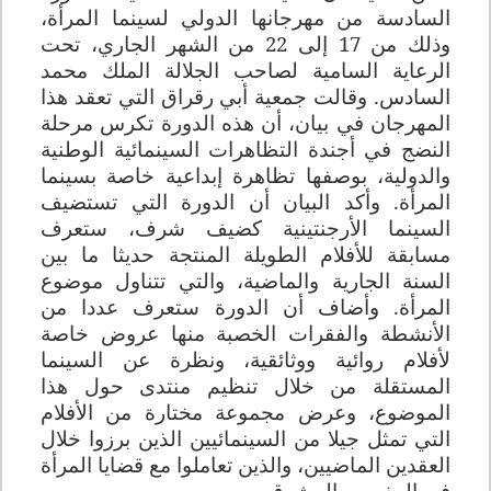
السادسة من مهرجانها الدولي لسينما المرأة،
وذلك من 17 إلى 22 من الشهر الجاري، تحت
الرعاية السامية لصاحب الجلالة الملك محمد
السادس
.
وقالت جمعية أبي رقراق التي تعقد هذا
المهرجان في بيان، أن هذه الدورة تكرس مرحلة
النضج في أجندة التظاهرات السينمائية الوطنية
والدولية، بوصفها تظاهرة إبداعية خاصة بسينما
المرأة. وأكد البيان أن الدورة التي تستضيف
السينما الأرجنتينية كضيف شرف، ستعرف
مسابقة للأفلام الطويلة المنتجة حديثا ما بين
السنة الجارية والماضية، والتي تتناول موضوع
المرأة. وأضاف أن الدورة ستعرف عددا من
الأنشطة والفقرات الخصبة منها عروض خاصة
لأفلام روائية ووثائقية، ونظرة عن السينما
المستقلة من خلال تنظيم منتدى حول هذا
الموضوع، وعرض مجموعة مختارة من الأفلام
التي تمثل جيلا من السينمائيين الذين برزوا خلال
العقدين الماضيين، والذين تعاملوا مع قضايا المرأة
في المغرب والمشرق.