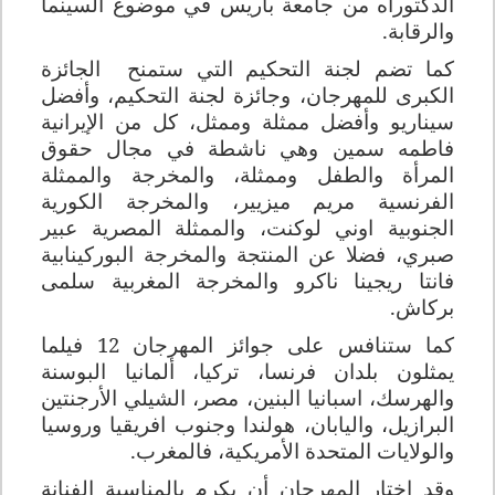
الدكتوراه من جامعة باريس في موضوع السينما
والرقابة.
كما تضم لجنة التحكيم التي ستمنح
الجائزة
الكبرى للمهرجان، وجائزة لجنة التحكيم، وأفضل
سيناريو وأفضل ممثلة وممثل، كل من الإيرانية
فاطمه سمين وهي ناشطة في مجال حقوق
المرأة والطفل وممثلة، والمخرجة والممثلة
الفرنسية مريم ميزيير، والمخرجة الكورية
الجنوبية اوني لوكنت، والممثلة المصرية عبير
صبري، فضلا عن المنتجة والمخرجة البوركينابية
فانتا ريجينا ناكرو والمخرجة المغربية سلمى
بركاش.
كما ستنافس على جوائز المهرجان 12 فيلما
يمثلون بلدان فرنسا، تركيا، ألمانيا البوسنة
والهرسك، اسبانيا البنين، مصر، الشيلي الأرجنتين
البرازيل، واليابان، هولندا وجنوب افريقيا وروسيا
والولايات المتحدة الأمريكية، فالمغرب.
وقد اختار المهرجان أن يكرم بالمناسبة الفنانة