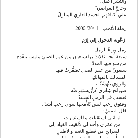
وانتشر الأهل،
وخرجّ الغواصونّ
علي أكتافهم الجسد العاري المبلولْ .
رملة الأنجب 20/11/ 2006
رّعّوية الدخولِ إلي إِرّم
رمل وراءّ الرملِ
سبعة أبحر نفدّتْ بها سبعون من عمر الصبيٌِ وليس ينفّدج
من سوافيها المددْ
سبعونّ من عمر الصبي تضفٌّرتْ فيها
المسالك بالمهالكِ
والرؤي ينْهشْنّه،
صبواتج شِعْري كنٌّ يستهْرِقنّه
فيسيل في الرملِ الجسدْ
وفتوق رعب ليس يّلأّمجها سوي رعب أشدْ .
قال الصبيٌ :
لو انني استقبلت ما استدبرت
من عمْري وأحوالي لألقيت القياد إلي
السوانحِ من قطيعِ الغيم والأطيارِ
واستأنست بالنظر البعيد والانتظارْ