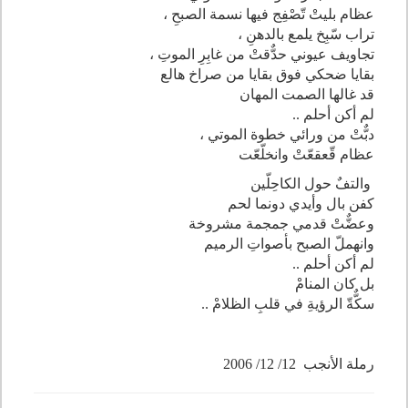
عظام بليتْ تّصْفِج فيها نسمة الصبحِ ،
تراب سّبِخ يلمع بالدهنِ ،
تجاويف عيوني حدٌّقتْ من غابِرِ الموتِ ،
بقايا ضحكي فوق بقايا من صراخ هالع
قد غالها الصمت المهان
لم أكن أحلم ..
دبٌّتْ من ورائي خطوة الموتي ،
عظام قّعقعّتْ وانخلّعّت
والتفٌ حول الكاحِلّين
كفن بال وأيدي دونما لحم
وعضٌّتْ قدمي جمجمة مشروخة
وانهملّ الصبح بأصواتِ الرميم
لم أكن أحلم ..
بل كان المنامْ
سكٌّةّ الرؤيةِ في قلبِ الظلامْ ..
رملة الأنجب 12/ 12/ 2006