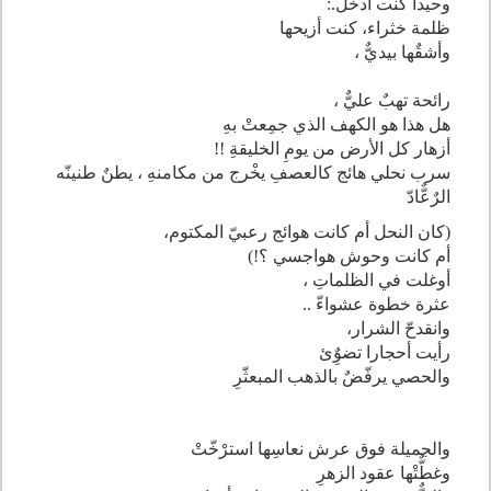
وحيدا كنت أدخل.:
ظلمة خثراء، كنت أزيحها
وأشقٌها بيديٌّ ،
رائحة تهبٌ عليٌّ ،
هل هذا هو الكهف الذي جمِعتْ بهِ
أزهار كل الأرض من يومِ الخليقةِ !!
سرب نحلي هائج كالعصفِ يخْرج من مكامنهِ ، يطنٌ طنينّه
الرٌعٌّادّ
(كان النحل أم كانت هوائج رعبيّ المكتوم،
أم كانت وحوش هواجسي ؟!)
أوغلت في الظلماتِ ،
عثرة خطوة عشواءّ ..
وانقدحّ الشرار،
رأيت أحجارا تضوٌِئ
والحصي يرفّضٌ بالذهب المبعثّرِ
والجميلة فوق عرش نعاسِها استرْخّتْ
وغطٌّتْها عقود الزهرِ