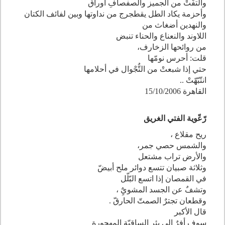
والتفٌّتْ من الجميز والصفصافِ أوراق
وأحزمة يكاد الطل يقطجرج من نداوتها وبين لفائف الكتان
والنهدين أضغاث من
اللاوند والنعناع والحناء تنبض
من روائحها الزخارف،
قلت: أحرس نومّها
حتي إذا شبعتْ من التٌّجْوال في أحلامها
انتّبّهّتْ ..
القاهرة 15/10/2006
رّعّوية الفتي الغري
ق
ريح مقلاع ،
والشمس حصي جمر،
والأرض تراب مشتعل
وثلاثة صبيان تتسع دوائر ملح أبيضّ
في القمصان إذا اتسع البّلّل
وتشفٌ عن الجسد المشويٌِ ،
وقطعان تجترٌ الصمتّ الحارقّ .
قال الأكبر
سوف أفرٌ إلي بئرِ الساقيّةِ المهجورةِ