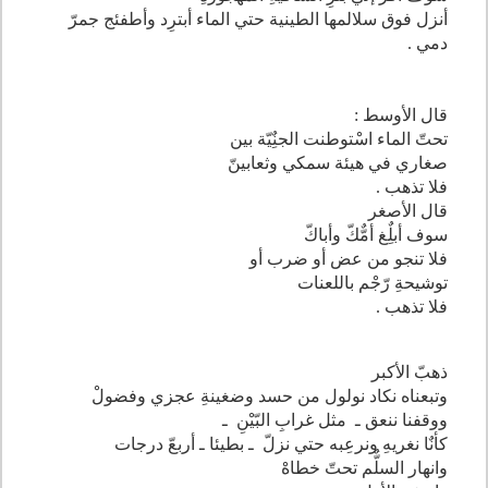
أنزل فوق سلالمها الطينية حتي الماء أبترِد وأطفئج جمرّ
دمي .
قال الأوسط :
تحتّ الماء اسْتوطنت الجنٌِيّة بين
صغاري في هيئة سمكي وثعابينّ
فلا تذهب .
قال الأصغر
سوف أبلٌِغ أمٌّكّ وأباكّ
فلا تنجو من عض أو ضرب أو
توشيحةِ رّجْم باللعنات
فلا تذهب .
ذهبّ الأكبر
وتبعناه نكاد نولول من حسد وضغينةِ عجزي وفضولْ
ووقفنا ننعق ـ ­ مثل غرابِ البّيْنِ ­ ـ
كأنٌا نغريهِ ونرعِبه حتي نزلّ ـ بطيئا ـ­ أربعّ درجات
وانهار السلٌّم تحتّ خطاهْ