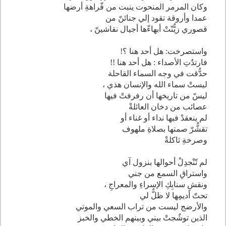
وكان المرمر المنحوت ينبت من فّراهةِ أرضها
عمدا وأروقة تقود إلي جنائنّ من
قصوري زيٌّنّتْ أبهاءّها أجيال نقاشينّ ،
واستصرخت: هل أحد هنا ؟!
فارتدٌتِ الأصداء : هل أحد هنا !!
حدٌّقت في وجه السماء القاحلة
ليستْ سماء الله والإنسان هذي ،
ليسّ من تاريخها أن رفرفتْ فيها
عصائب من دخان العائلةْ
لم ينعقدْ فيها نداء أو غناء أو
تقشٌّرّ صمتها بصلاةِ ملهوف
وصرخةِ ثاكلةْ
لم تّنْجدِلْ أحوالها بنزول آي
واستراقِ السمع من جني
ونقشِ سنابِكِ الإسراءِ والمعراجِ ،
تحتّ أديمِها لا ظلٌّ لي
والأرضج ليست من تراب السعي والموتي
الذين توشٌجتْ بيني وبينهم الخطي والخبز