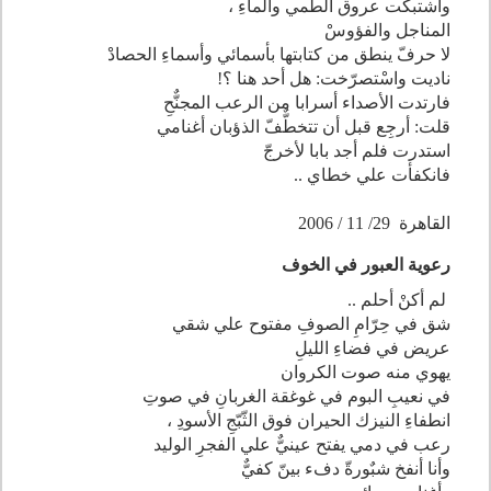
واشتبكت عروق الطمي والماءِ ،
المناجل والفؤوسْ
لا حرفّ ينطق من كتابتها بأسمائي وأسماءِ الحصادْ
ناديت واسْتصرّخت: هل أحد هنا ؟!
فارتدت الأصداء أسرابا من الرعب المجنٌّحِ
قلت: أرجِع قبل أن تتخطٌّفّ الذؤبان أغنامي
استدرت فلم أجد بابا لأخرجّ
فانكفأت علي خطاي ..
القاهرة 29/ 11 / 2006
رعوية العبور في الخو
ف
لم أكنْ أحلم ..
شق في حِرّامِ الصوفِ مفتوح علي شقي
عريض في فضاءِ الليلِ
يهوي منه صوت الكروان
في نعيبِ البوم في غوغقة الغربانِ في صوتِ
انطفاءِ النيزك الحيران فوق الثّبّجِ الأسودِ ،
رعب في دمي يفتح عينيٌّ علي الفجرِ الوليد
وأنا أنفخ شبٌورةّ دفء بينّ كفيٌّ