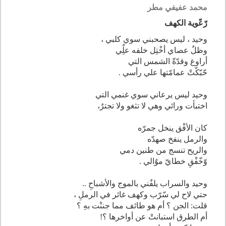
محمد عفيفي مطر
رّعّوية الكهف
وحيد ، ليس يصحبني سوي كلبي ،
وظلٌ عصاي أخْتِل خلفه علٌِي
أراوغ وقدّةّ الشمس التي
حّبّكّتْ عمامّتها علي رأسي .
وحيد ليس يرعاني سوي غنمي التي
اختبأت ورائي وهي لا تثغو ولا تجترٌ،
كان الأفْق ينخل جمرّه
والرمل ينفخ صهدّه
والريح تنسج من طنين دمي
وّخّفْقِ خطايّ موٌالي .
وحيد والسراب يلفٌني بالموج والأشباحِ ..
حتي لاح لي سّرّب وكهف غائر في الرملِ ،
قلت: الجن ؟ أم هو طائف مما جننْت بهِ ؟
أم الطرق استبانتْ عن أواخرها ؟!