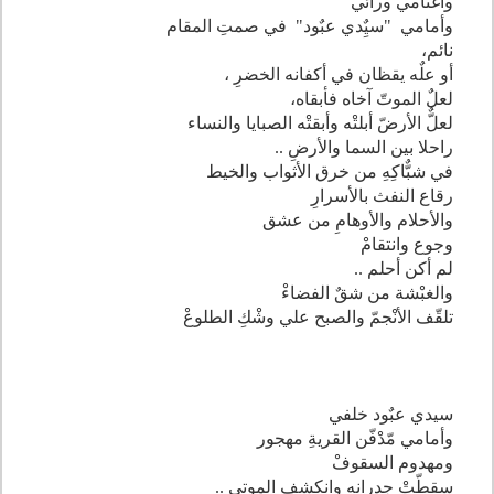
وأغنامي ورائي
وأمامي "سيٌِدي عبٌود" في صمتِ المقام
نائم،
أو علٌه يقظان في أكفانه الخضرِ ،
لعلٌ الموتّ آخاه فأبقاه،
لعلٌّ الأرضّ أبلتْه وأبقتْه الصبايا والنساء
راحلا بين السما والأرضِ ..
في شبٌّاكِهِ من خرق الأثواب والخيط
رقاع النفث بالأسرارِ
والأحلام والأوهامِ من عشق
وجوع وانتقامْ
لم أكن أحلم ..
والغبْشة من شقٌ الفضاءْ
تلقّف الأنْجمّ والصبح علي وشْكِ الطلوعْ
سيدي عبٌود خلفي
وأمامي مّدْفّن القريةِ مهجور
ومهدوم السقوفْ
سقطّتْ جدرانه وانكشف الموتي ..