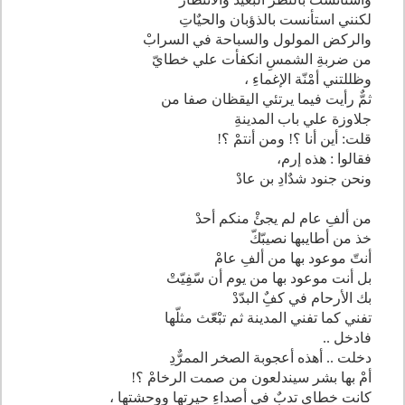
لكنني استأنست بالذؤبان والحيٌاتِ
والركض المولول والسباحة في السرابْ
من ضربةِ الشمسِ انكفأت علي خطايّ
وظللتني أمْنّة الإغماءِ ،
ثمٌّ رأيت فيما يرتئي اليقظان صفا من
جلاوزة علي باب المدينةِ
قلت: أين أنا ؟! ومن أنتمْ ؟!
فقالوا : هذه إرم،
ونحن جنود شدٌادِ بن عادْ
من ألفِ عام لم يجئْ منكم أحدْ
خذ من أطايبها نصيبّكّ
أنتّ موعود بها من ألفِ عامْ
بل أنت موعود بها من يوم أن سّفِيّتْ
بك الأرحام في كفٌِ البدّدْ
تفني كما تفني المدينة ثم تبْعّث مثلّها
فادخل ..
دخلت .. أهذه أعجوبة الصخر الممرٌّدِ
أمْ بها بشر سيندلعون من صمت الرخامْ ؟!
كانت خطاي تدبٌ في أصداءِ حيرتها ووحشتها ،