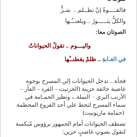
فالقــــوةُ إنْ تظــلم ..
ش
ـ
ر
والكلُّ يثـ
ــــ
ورُ .. ويلعنــُـها
الصوتان معا:
واليـــوم .. تقولُ الحيواناتْ
في الغـابةِ
..
ظلمٌ يقطنــُها
فجأة .. تدخل الحيوانات إلي المسرح بوجوه
غاضبة خائفة حزينة (الخرتيت – القرد – الفأر –
الأرنب البري -
النملة..، وتطير الحمـامة في
سماء المسرح لتحط علي أحد الفروع المحطمة
(حمامة ماريونيت)
تصطف الحيوانات أمام الجمهور برؤوس مُنكسة
لتقول بصوتٍ غاضبٍ حزين: