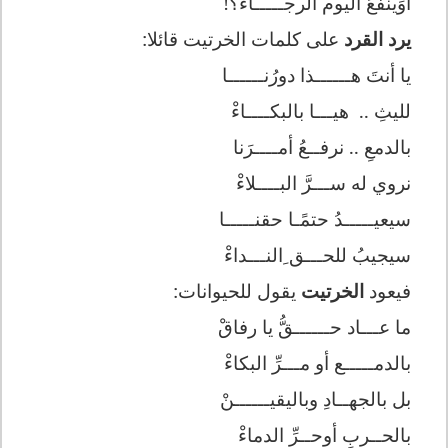
أوَينفعُ اليوم الرجـــــاءْ؟!
يرد القرد
على كلمات الخرتيت قائلا:
يا أنتَ هــــــذا دورُنــــــا
لليثِ ..
هيـــا بالبكــــاءْ
بالدمعِ .. نرفــعُ أمــــرَنا
نروي له ســـرَّ البــــلاءْ
سيعيـــــدُ حتمًـا حقنـــــا
سيجيبُ للحـــق ِالنـــداءْ
فيعود
الخرتيت
يقول للحيوانات:
ما عـــاد حــــــقُّ يا رفاقْ
بالدمـــــع أو مـــرِّ البكاءْ
بل بالجهــادِ وباليقيــــــنْ
بالحــربِ أوحــرِّ الدماءْ