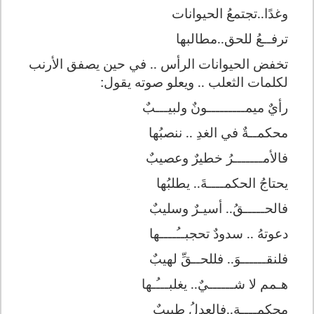
وغدًا..تجتمعُ الحيوانات
ترفــعُ للحق..مطالبه
ا
تخفض الحيوانات الرأس .. في حين يصفق الأرنب
لكلمات الثعلب .. ويعلو صوته يقول:
رأيٌ ميمــ
ــــ
ـــونٌ ولبي
ـــ
بٌ
محكم
ــ
ةٌ في الغدِ .. ننصبُها
فالأم
ـــــــ
رُ خطيرٌ وعصيبٌ
يحتاجُ الحكمـ
ــ
ـةَ.. يطلبُها
فالح
ــــ
ـقُ.. أسي
ـ
رٌ وسليبٌ
دعوتهُ .. سدودٌ تحجبــُ
ـــ
ـها
فلنقـ
ـــ
ــوَ.. فللح
ــ
قِّ لهيبٌ
ه
ـ
مم لا شـــ
ـــ
يٌ.. يغلبـــُـها
محكم
ــــ
ة..فالعدلُ طبيبٌ