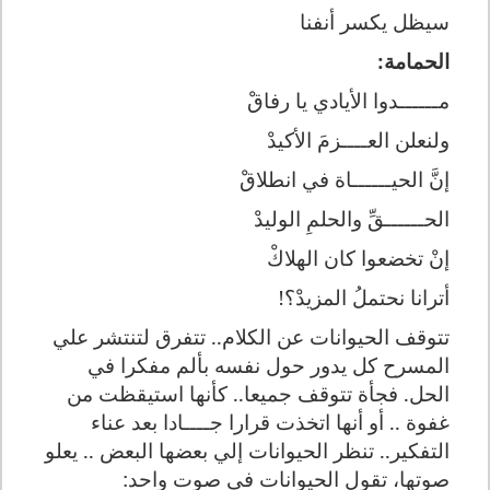
سيظل يكسر أنفنا
الحمامة:
مــــــدوا الأيادي يا رفاقْ
ولنعلن العــــزمَ الأكيدْ
إنَّ الحيــــــاة في انطلاقْ
الحــــــقِّ والحلمِ الوليدْ
إنْ تخضعوا كان الهلاكْ
أترانا نحتملُ المزيدْ؟!
تتوقف الحيوانات عن الكلام.. تتفرق لتنتشر علي
المسرح كل يدور حول نفسه بألم مفكرا في
الحل. فجأة تتوقف جميعا.. كأنها استيقظت من
غفوة .. أو أنها اتخذت قرارا جــــادا بعد عناء
التفكير.. تنظر الحيوانات إلي بعضها البعض .. يعلو
صوتها، تقول
الحيوانات في صوت واحد: