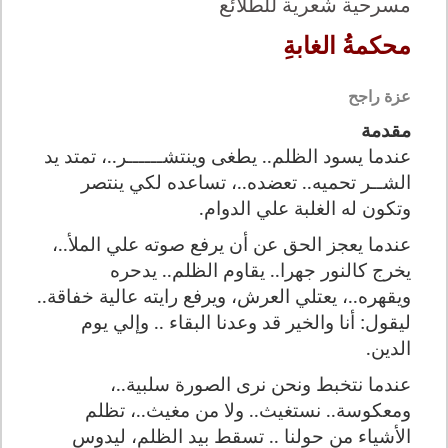
مسرحية شعرية للطلائع
محكمةُ الغابةِ
عزة راجح
مقدمة
عندما يسود الظلم.. يطغى وينتشــــــر..، تمتد يد
الشــر تحميه.. تعضده..، تساعده لكي ينتصر
وتكون له الغلبة علي الدوام.
عندما يعجز الحق عن أن يرفع صوته علي الملأ..،
يخرج كالنور جهرا.. يقاوم الظلم.. يدحره
ويقهره..، يعتلي العرش، ويرفع رايته عالية خفاقة..
ليقول: أنا والخير قد وعدنا البقاء .. وإلي يوم
الدين.
عندما نتخبط ونحن نرى الصورة سلبية..،
ومعكوسة.. نستغيث.. ولا من مغيث..، تظلم
الأشياء من حولنا .. تسقط بيد الظلم، ليدوس