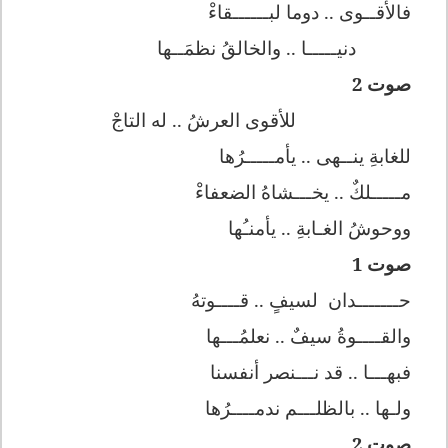
فالأقــوى
..
دوما لبــــــقاءْ
دنيـــ
ـ
ـا .. والخالقُ نظمَــها
صوت 2
للأقوى العرشُ .. له التاجْ
للغابةِ ين
ـ
ـهى .. يأمـــــرُها
مـــــلكٌ .. يخـــشاهُ الضعفاءْ
ووحوشُ الغـابةِ .. يأمنـُها
صوت 1
حـــــــدان
لسيفٍ .. قــــوتهُ
والقــــوةُ سيفٌ .. نعلمُـــها
فبهـــا .. قد نـــنصر أنفسنا
ول
ـ
ها .. بالظلـــم ندمــــرُها
صوت 2