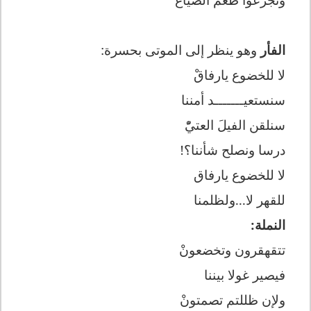
الفأر
وهو ينظر إلى الموتى بحسرة:
لا للخضوع يارفاقْ
سنستعيـــــــد أمننا
سنلقن الفيلَ العتيّْ
درسا ونصلح شأننا؟!
لا للخضوع يارفاق
للقهر لا...ولظلمنا
النملة:
تتقهقرون وتخضعونْ
فيصير غولا بيننا
ولإن ظللتم تصمتونْ