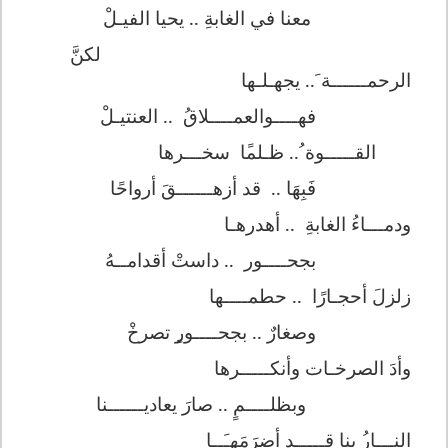
معنا في الغابةِ .. يحيا الفي
ـ
لْ
لكنَّ
الرحمــ
ــ
ــة َ.. يجهـل
ـ
ها
فهــــوالعمــ
ــ
لاقُ
.. العنتي
ـ
لْ
القـ
ـ
ـ
ــ
وة ُ.. ظـلم
ا
سخ
ـ
ــرها
فَبِهَا ..
قد أزهــ
ــ
ــقَ أرواحًا
ودمـ
ــ
اءُ الغابةِ
.. أهدره
ـ
ا
بجحــــور
.. داستْ أقدام
ــ
هُ
زلزلَ أحج
ـ
ارًا
.. حطم
ــــ
ها
وصغارٌ .. بجح
ــــ
ور
ٍ
تصرخْ
وأدَ الصرخ
ـ
ات وأنك
ــــ
ـرها
وبظلــ
ـ
ـمٍ .. صارَ يعادي
ــــ
ــنا
الن
ـــ
ار
بنا قـ
ـــ
ـد أضرَمَهـَــا