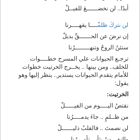
أبدًا.. لن نخض
ــــــ
عَ للفيــلْ
لن نتركَ ظلم
ًــــ
ا يقه
ــــ
رنا
إن نرضَ عن الح
ــــــ
قِّ بديلْ
ستئنُ الروحُ وتنه
ـــــــ
ـرُنا
ترجـع الحيوانات علي المسرح خطــــوات
للخلف.. ومن بينها .. يخــرج الخرتيت خطوات
للأمام يتقدم الحيوانات يستدير.. ينظر إليها وهو
يقول:
الخرتيت:
نقتصُ اليــــوم من الفي
ـــــ
لْ
من ظــلمٍ .. جاءَ يدم
ـــ
ـرُنا
لن نصمتَ .. فالقلبُ ذلي
ــــــ
لْ
والنفـــسُ بثأر.. تأم
ـــ
رُنا