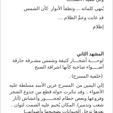
يُنهي كلماته ..، وتطفأ الأنوار
كأن الشمس
قد غابت وعمَّ الظلام ....
إظلام
المشهد الثاني
لوحــــة أشجـــار كثيفة وشمس مشـرقة حارقة
أضــــواء صاخبة كأنها اشراقة الصبح
(خلفية المسرح) .
إلي اليمين من
المسرح عرين الأسد مسلطة عليه
الأضواء .. وقد تناثرت حوله قطع من جذوع الشجر
وفروعها وبعض حطام لجحـــــور وأعشاش (آثار
شغب وتدمير). المكان يُخيم عليه الصمت لثوان ..
بعدها تدخل الحيوانات بضجيجها وأصواتهــا