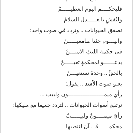
فليحكــــم اليوم العظيـــــمْ
وليُفشِ بالعـــــدلِ السلامْ
تصفق الحيوانات .. وتردد في صوت واحد:
واليـــوم جئنا طامعيـــــنْ
في حكمةِ الليثِ الأميـــنْ
يدعــــــو لمحكمةٍ تعيـــــنْ
بالحقِّ .. وحدهُ تستعيـــنْ
يعلو صوت
الأسد
.. يقول:
رأي ميمــــــــــــــــــــون ولبيب ...
ترتفع أصوات الحيوانات .. لتردد جميعا مع مليكها:
رأيٌ ميمــــونٌ ولبيـــــبٌ
محكمــــــةٌ .. آنَ لننصبها