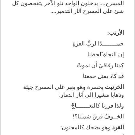
المسرح.... يدخلون الواحد تلو الآخر يتفحصون كل
شئ على المسرح آثار التدمير....
الأرنب:
حمــــــــدًا لربِّ العزةِ
إن النجاة َلحظنا
كِدنا رفاقيَ أن نموتْ
قد كادَ يقتل جمعنا
الخرتيت
بحسرة وهو يعبر على المسرح جيئة
وذهابا مشيرا إلى آثار الدمار:
ولذا فررنا كالنعـــــــاجْ
الخــوفُ فرقَ شملنا؟!
القرد
وهو يضحك كالمجنون: