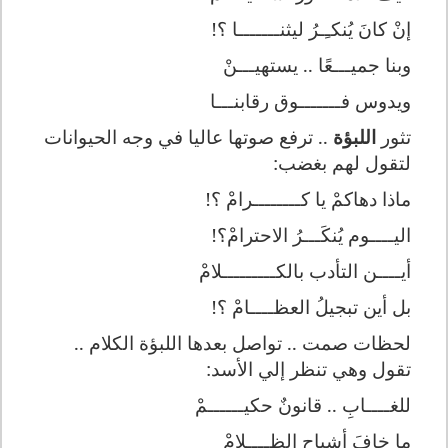
إنْ كانَ يُنكـِـرُ ليثنـــــــا ؟!
وبنا جميـــعًا .. يستهيـــنْ
ويدوس فـــــــوق رقابنـــا
تثور
اللبؤة
.. ترفع صوتها عاليا في وجه الحيوانات
لتقول لهم بغضب:
ماذا دهاكمْ يا كــــــــرامْ ؟!
اليــــوم يُنكَـــرُ الاحترامْ؟!
أيــــن التأدب بالكـــــــــلامْ
بل أين تبجيلُ العظــــامْ ؟!
لحظات صمت .. تواصل بعدها اللبؤة الكلام ..
تقول وهي تنظر إلي الأسد:
للغــــابِ .. قانونٌ حكيــــــمْ
ما خافَ أشباح الظــــلامْ