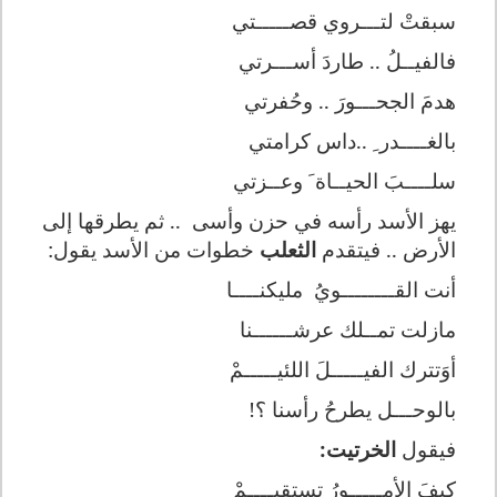
سبقتْ لتـــروي قصـــــتي
فالفيــلُ .. طاردَ أســـرتي
هدمَ الجحـــورَ .. وحُفرتي
بالغــــدر ِ ..داس كرامتي
سلــــبَ الحيــاة َ وعــزتي
يهز الأسد رأسه في حزن وأسى
.. ثم يطرقها إلى
الأرض .. فيتقدم
الثعلب
خطوات من الأسد يقول:
أنت القــــــــويُ
مليكنــــا
مازلت تمــلك عرشــــــنا
أوَتترك الفيـــــلَ اللئيـــــمْ
بالوحـــل يطرحُ رأسنا ؟!
فيقول
الخرتيت:
كيفَ الأمـــــورُ تستقيــــمْ