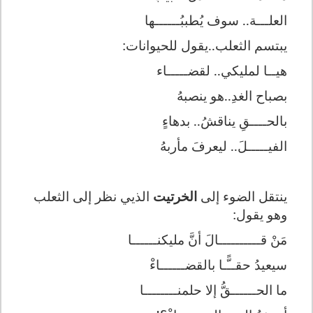
العلـــة.. سوف يُطببُ
ــــــ
ها
يبتسم الثعلب..يقول للحيوانات:
هي
ـ
ـا لمليكي.. لقضـــــاء
بصباح الغدِ..هو ينصبهُ
بالحــــقِ يناقشُ.. بدهاءٍ
الفيـــــلَ.. ليعرفَ مأربهُ
ينتقل الضوء إلى
الخرتيت
الذيي نظر إلى الثعلب
وهو يقول:
مَنْ قــــــــــالَ أنَّ مليكنــــــا
سيعيدُ حقــًّـا بالقضــــــاءْ
ما الحــــــقُّ إلا حلمنــــــــا