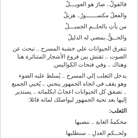
فالقولُ.. صارَ هو العوي
ـــ
لْ
والفعلُ مكســ
ـــ
ـورٌ.. هزيلْ
من يأتِ بالحلــمِ الجميـــلْ
والح
ــ
قُّ..يمضي له الدليلْ
تتفرق الحيوانات علي خشبة المسرح .. تبحث عن
الصوت .. تفتش بين فروع الأشجار المتناثرة هنا
وهناك .. وفي فتحات الكواليس.
يدخل الثعلب إلي المسرح .. يُسلط عليه الضوء
وهو يقف في اتجاه الجمهور ينحني .. يُحيي الجميع
.. تصفق كل الحيوانات اعجابً ابكلماته .. يستدير
إليها بعد تحية الجمهور ليواصلك لماته قائلا:
الثعلب:
محكمةُ الغابةِ .. ننصبها
ولحــكمِ العدلِ .. سنطلبها