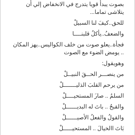
بصوت يبدأ قويا يتدرج في الانخفاض إلي أن
يتلاشى تماما...
للحق..كيفَ لنا السبيلْ
والضعفُ..يأكلُ قلبن
ــــ
ا
فجأة..يعلو صوت من خلف الكواليس..يهز المكان
.. يومض الضوء مع الصوت
وهويقول:
من ينصـــر الحــقَ النبي
ــ
لْ
من يرحم القلبَ الذليــــ
ــ
ـلْ
السلمُ .. صار
َ
المستحيــ
ـ
ـلْ
والقبحُ .. باتَ له البديــ
ــ
ــلْ
والقولُ والفعلُ الأصيـ
ـــ
ــلْ
بَاتَ االخيالَ .. المستحيـــ
ــ
لْ