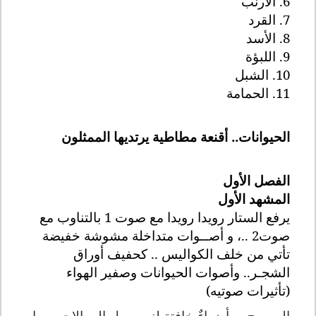
6. الأرنب
7. القرد
8. الأسد
9. اللب
ؤة
10. الشبل
11. الحمامة
الحيوانات.. أقنعة مطاطية يرتديها الممثلون
الفصل الأول
المشهد الأول
يرفع الستار رويدا رويدا مع صوت 1 بالتناوب مع
صوت2 ..، و أصــوات متداخلة مشوشة خفيضة
تأتي من خلف الكواليس .. كحفيف أوراق
الشجـر.. وأصوات الحيوانات وصفير الهواء
(تأثيرات صوتيه)
المسرح ..
أضواءٌ خافتة لنور يميل إلي الاحمـــرار