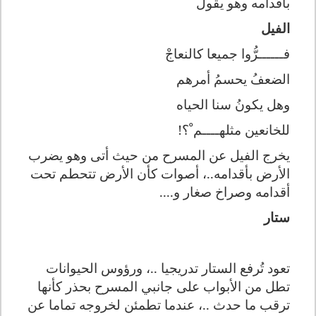
بأقدامه وهو يقول
الفيل
فــــــرُّوا جميعا كالنعاجْ
الضعفُ يحسمُ أمرهم
وهل يكونُ سنا الحياه
للخانعين مثلهــــم ْ؟!
يخرج الفيل عن المسرح من حيث أتى وهو يضرب
الأرض بأقدامه..، أصوات كأن الأرض تتحطم تحت
أقدامه وصراخ صغار و....
ستار
تعود تُرفع الستار تدريجيا ..، ورؤوس الحيوانات
تطل من الأبواب على جانبي المسرح بحذر كأنها
ترقب ما حدث ..، عندما تطمئن لخروجه تماما عن