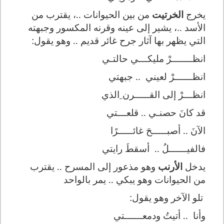
يخرج
الخرتيت
من بين الحيوانات ..، يقترب من
الأسد ..، يشير إلى عينه وقرنه المكسور وجبهته
التي يظهر بها آثار جرح غائر قديم .. وهو يقول:
انظـــــــرْ مليكـــي حالتـي
انظــــــرْ لعيني
.. جبهتي
انظـــرْ إلى القـــــرن ِالذي
قد كانَ حصنـي .. قلعـــتي
الآنَ .. أصبـــــحَ غائـــــرًا
فالفيــــــلُ ..
أسقطَ رايتي
يدخل
الأرنب
وهو مذعور إلى المسرح .. يقترب
من الحيوانات وهو يبكي .. يمر بالواحد
تلو الآخر وهو يقول:
وأنا
.. أتيتُ ودمعــــــتي