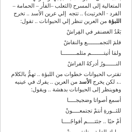
المتعالية إلى المسرح (الثعلب –الفأر – الحمامة –
القرد - الخرتيت) .. تتجه
إلي عرين الأسد .. تخرج
اللبؤة
من العرين تنظر إلي الحيوانات .. تقول:
بَعْدُ الغضنفر في الفِراشْ
فلمَ التجمـــــــع والنقاشْ
ولمَا أتيتـــــــم مثلمــــــــا
النــــــورُ أدركهُ الفراشْ
تقترب الحيوانات خطوات من اللبؤة .. تهمُّ بالكلام
..، لكن يخرج
الأسد
من العرين .. يفرك في عينيه
وهوينظر إلى الحيوانات بدهشة .. ويقول:
أسمع أصواتا وضجيجــــا
للثــورةِ أنتمْ تجتمعــــونْ
أمْ حبًا .. جئتــــم أفواجًــــا
بمليكِ الغابةِ .. تلتفــــونْ