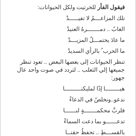
فيقول الفأر
للخرتيت ولكل الحيوانات:
تلك المزاعـــمُ لا تفيـــــدْ
الغابُ .. دمـــــــرهُ العنيدْ
ما عادَ يحتمـــلُ المزيـــدْ
ما الحرب ُ بالرأي السديدْ
تنظر الحيوانات إلى بعضها البعض .. تعود تنظر
جميعها إلي الثعلب .. لتردد في صوت واحد عال
جهور:
هيــــــــا إذًا لمليكنـــــــــا
ندعو..ونخلصُ في الدعاءْ
فلربَّ محكمـــــــةٍ لنــــــا
تدعــــــو بما دعت السماءْ
بالقســـطِ .. تحفظُ حقنــا