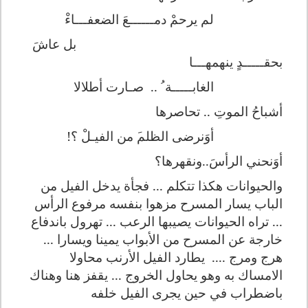
لم يرحمْ دمــــــعَ الضعفــ
ـ
اءْ
بل عاشَ
بحق
ــــ
ـدٍ ينهمهـــا
الغابــ
ــ
ـة ُ ..
صـارت أطلالا
أشباحُ الموتِ
..
تحاصرها
أوَنرضى الظلم
من الف
يـ
لْ
؟!
أوَنحني الرأسَ..ونقهرها؟
والحيوانات هكذا تتكلم ... فجأة يدخل الفيل من
الباب يسار المسرح مزهوا بنفسه مرفوع الرأس
... تراه الحيوانات يصيبها الرعب ... تهرول باندفاع
خارجة عن المسرح من الأبواب يمينا ويسارا ...
هرج ومرج ....
يطارد الفيل الأرنب محاولا
الامساك به وهو يحاول الخروج ... يقفز هنا وهناك
باضطراب في حين يجرى الفيل خلفه