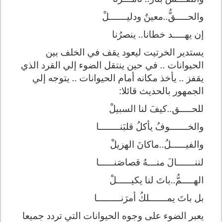
والحــــق
..معينٌ ودلي
ــــــ
لْ
إن يه
ــــ
د خطانا.. ينصرُنا
يستدير الخرتيت ليعود يقف في الخلف بين
الحيوانات .. في حين ينتقل الضوء إلي القرد الذي
يقفز .. يأخذ مكانه أمام الحيوانات .. يتوجه إلي
الجمهور بالحديث قائلا:
للح
ــــ
ق..كيفَ لنا السبيلْ
والخ
ــــــ
وفُ يأكلُ قلبَن
ـــــــ
ا
والفي
ـــــ
لُ..ماكانَ الهزيلْ
لنن
ــــــ
الَ من
ـــ
هُ قصاصَن
ـــــ
ا
الهــــمُّ..باتَ لنا يكي
ـــــ
لْ
بل باتَ يم
ــــــ
لكُ أمرَن
ــــــــ
ا
يعبر الضوء على وجوه الحيوانات التي تردد جميعا