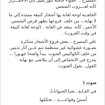
كأنه لغـــروب الشمس
الخلفـية لوحة لغابة بها أشجار كثيفة ممتدة إلي ما
لا نهاية..، من خلف
فروعها يظهر قرص الشمس
الأحمر.. كأنه
يبتعد عن الغابة .. (لوحة لغابة كثيفة
في وقت الغروب) .
علي المسرح .. بعض فروع الأشجار متناثرة
بصـورة عشوائية غير منتظمة تنم عــن آثار تدمير.
من خلف الكواليس الصوت
يبدأ واضحا جهـورا ..،
يتدرج في الانخفاض إلى أن يتلاشى مع نهاية
القول.. يقول الصوت:
صوت 1
في الغـابةِ.. تحي
ا
الحيواناتْ
أسسٌ وقواعـ
ــ
ـد .. تحكمُها