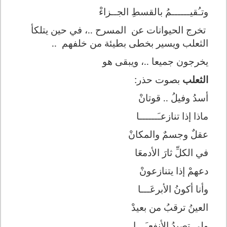
وتـُقيــــــمُ بالقسطِ الجــزاءْ
تخرج الحيوانات عن
المسرح ..، في حين يتلكأ
الثعلب ويسير بخطى بطيئة من خلفهم
..
يخرجون جميعا ..، ويبقى هو
الثعلب
بصوت حذر:
أسدُ وفيلُ .. قوتانْ
ماذا إذا تنازعـَــــــا
عقلٌ وجسمٌ والمكانْ
في الكلِّ ثارَ الأدمعَا
دعهمْ إذا يتنازعونْ
وأنا أكونُ الأبرعَـــا
العينُ ترقبُ من بعيدْ
ولي تصيدُ الأنفعـَـــا