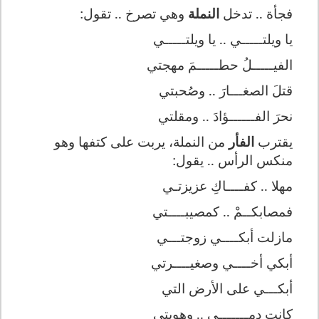
فجأة .. تدخل
النملة
وهي تصرخ .. تقول:
يا ويلتـــــي .. يا ويلتـــــي
الفيـــــلُ حطـــــمَ مهجتي
قتلَ الصغـــارَ .. وصُحبتي
نحرَ الفــــــؤادَ .. ومقلتي
يقترب
الفأر
من النملة، يربت على كتفها وهو
منكس الرأس .. يقول:
مهلا .. كفــــاكِ عزيزتـي
فمصابكــمْ .. كمصيبــــتي
مازلت أبكــــي زوجتـــي
أبكي أخــــي وصغيــــرتي
أبكـــي على الأرض التي
كانت دمـــــــي .. وهويتي