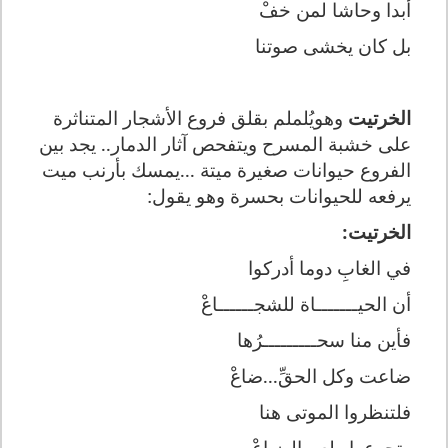
أبدا وحاشا لمن خفْ
بل كان يخشى صوتنا
الخرتيت
وهويُلملم بقلق فروع الأشجار المتناثرة
على خشبة المسرح ويتفحص آثار الدمار.. يجد بين
الفروع حيوانات صغيرة ميتة ...يمسك بأرنب ميت
يرفعه للحيوانات بحسرة وهو يقول:
الخرتيت:
في الغابِ دوما أدركوا
أن الحيـــــــاة للشجــــــاعْ
فأين منا سحـــــــــرُها
ضاعت وكل الحقِّ...ضاعْ
فلتنظروا الموتى هنا
وتجرعوا طعم الضياعْ