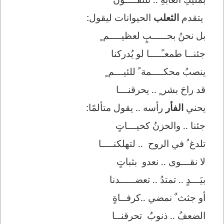
يتقدم
الثعلب
الحيوانات ليقول:
بل نحنُ بحـــــبٍ لعظيــــم ٍ
جئنــا طمعـًــــا لو يُدركنا
ينصبُ محكــــمة ً للئيـــم ٍ
قد راحَ بشر ٍ .. يحرقنـــا
يحني
الفأر
رأسه .. يقول متألمًا:
جئنا .. والحزنُ كحيـــاتٍ
تلدغ ُ في الروح
.. لتهلكنــــا
لا نقـــوى .. نعدو
بثباتٍ
بيَـــدٍ .. تمتدُ .. تعضـــــدنا
أو جثث ٌ نمضي ..كرفــاةٍ
الضعفُ .. ذنوبٌ
تحرقنــا