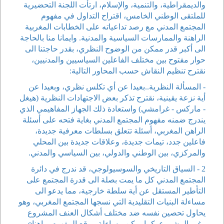
والديمقراطية، والتنمية، والإسلام، ارتأت اللجنة التحضيرية
للملتقى الوطني الخامس، اقتراح التداول في مفهوم
المجتمع المدني مع رصد تداعياته على الخطابات المغربية
الراهنة والممارسات السياسية والمدنية. وايمانا منا بالحاجة
الى أكبر قدر ممكن من الوضوح النظري، بقدر حاجتنا الى
حوار مفتوح بين مختلف الفاعلين السياسيين والمدنيين،
نقترح تنظيم النقاش حسب المحاور التالية:
- المسألة النظرية..بعيدا عن أي تكلس نظري، وبعيدا عن
أية نزعة يقينية، نقترح تذكر بعض الاجتهادات النظرية (هيغل
- ماركس - غرامشي) واستعادة ذلك الجهاز المفاهيمي الذي
يندرج ضمنه مفهوم المجتمع المدني بغاية فتحه على أسئلة
الراهن المغربي، أسئلة تتعلق بسلطات معرفية جديدة،
فاعلين جدد، تيمات جديدة، وعلاقات جديدة بين المحلي
والمركزي، بين الوطني والدولي، بين السياسي والمدني.
2 - السياق التاريخي والسوسيولوجي، قد ندرج في دائرة
المجتمع المدني كل ما يمت بصلة الى قدرة المجتمع على
التأطير المستقل عن أية سلطة خارجية، مما يدعو الى
مساءلة البنيات التقليدية التي نسجها المجتمع المغربي، وهو
يحاول تحصين نفسه ضد مختلف أشكال العنف المشروع
وغير المشروع. كما يمكن مساءلة موقع المفهوم، راهناo