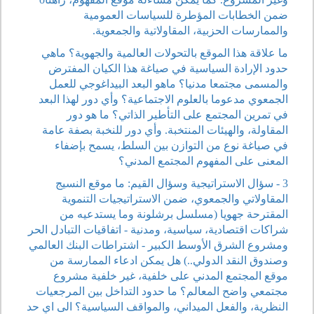
ضمن الخطابات المؤطرة للسياسات العمومية
والممارسات الحزبية، المقاولاتية والجمعوية.
ما علاقة هذا الموقع بالتحولات العالمية والجهوية؟ ماهي
حدود الإرادة السياسية في صياغة هذا الكيان المفترض
والمسمى مجتمعا مدنيا؟ ماهو البعد البيداغوجي للعمل
الجمعوي مدعوما بالعلوم الاجتماعية؟ وأي دور لهذا البعد
في تمرين المجتمع على التأطير الذاتي؟ ما هو دور
المقاولة، والهيئات المنتخبة. وأي دور للنخبة بصفة عامة
في صياغة نوع من التوازن بين السلط، يسمح بإضفاء
المعنى على المفهوم المجتمع المدني؟
3 - سؤال الاستراتيجية وسؤال القيم: ما موقع النسيج
المقاولاتي والجمعوي، ضمن الاستراتيجيات التنموية
المقترحة جهويا (مسلسل برشلونة وما يستدعيه من
شراكات اقتصادية، سياسية، ومدنية - اتفاقيات التبادل الحر
ومشروع الشرق الأوسط الكبير - اشتراطات البنك العالمي
وصندوق النقد الدولي..) هل يمكن ادعاء الممارسة من
موقع المجتمع المدني على خلفية، غير خلفية مشروع
مجتمعي واضح المعالم؟ ما حدود التداخل بين المرجعيات
النظرية، والفعل الميداني، والمواقف السياسية؟ الى اي حد