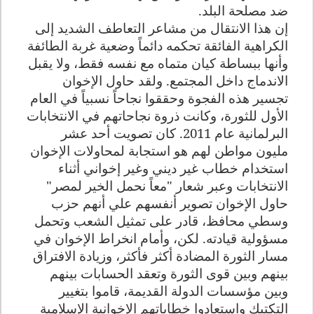
ضد مصلحة البلد.
إن هذا الانتقال من مشاعر التعاطف الشديد إلى
الكراهية الفائقة تحكمه دائماً وضعية غربة الطائفة
وأنها ببساطة كيان متماه مع نفسه فقط، ولا يقبل
الاندماج داخل المجتمع. ولقد حاول الإخوان
تجسير هذه الفجوة وحققوا نجاحاً نسبياً في العام
الأول للثورة، وكانت ذروة نجاحاتهم في الانتخابات
البرلمانية عام 2011. كان تصويت أحد عشر
مليون مواطن لهم هو استجابة لمحاولات الإخوان
استخدام خطاب غير ديني وغير إخواني أثناء
الانتخابات وعبر شعار "معاً نحمل الخير لمصر"
حاول الإخوان تصوير أنفسهم علي أنهم حزب
وسطي محافظ، قادر على تمثيل الشعب وتحمل
مسؤولية قيادته. لكن، وأمام انخراط الإخوان في
مسار الثورة المضادة أكثر فأكثر، وزيادة الافتراق
بينهم وبين قوى الثورة وتعقد الحسابات بينهم
وبين مؤسسات الدولة القديمة، قاموا بتغيير
التكتيك واستعادوا خطاباتهم الإخوانية الإسلامية