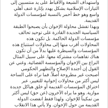
واستهداف الشيعة والأقباط على يد منتسبين إلى
التيارات الإسلامية بشكل يهدد بإثارة عنف أهلي
واسع وهو خط أحمر بالنسبة لمؤسسات الدولة
القديمة.
وبهذا تفشل محاولة الإخوان بأن يصبحوا الطبقة
السياسية الجديدة القادرة على توحيد تحالف
مؤسسات الدولة الحاكمة. بل تكون هذه
المحاولات أقرب منها إلى محاولات استتباع هذه
المؤسسات والسيطرة عليها بدلاً من أن تكون
هناك تفاهمات مشتركة معها. على سبيل المثال
النزاع بين الإخوان والمؤسسة القضائية. وغني عن
القول إن أجندة الإصلاح والتطهير الحكومي
أصبحت غير مطروحة أصلاً. فما نراه على الساحة
ليس أكثر من محاولات إخوانية للتغيير، عبر
اختراق المؤسسات القديمة أو خلق هياكل جديدة
موازية. وهو ما يراه الآخرون (عن حق) ليس أكثر
من تمكيناً للإخوان. ولهذا فقط انفضت الدولة
القديمة من حول الإخوان. ولا يأتي هذا الانقلاب