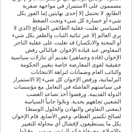
مصممون على الاستمرار في مواجهة صفرية
الطابع، لا تحتمل إلا إحدى نهايتين إما الفوز بكل
شيء أو خسارة كل شيء وتحت الضغط
السياسي تغلبت عقلية الطائفي المؤدلج (الذي لا
يري العالم إلا عبر ثنائية الثبات والظفر بكل شيء
أو المحنة والانكسار) قد تغلبت على عقلية التاجر
المفاوض عند قيادة الإخوان. فبالتالي رفض
الإخوان (قادة وجماهير) تقديم أي تنازلات سياسية
حقيقية لقوى المعارضة خاصة بتغيير الحكومة
والنائب العام وضمانات لنزاهة الانتخابات
البرلمانية، ورفض الإخوان كل شيء إلا الاستمرار
في سياستهم الفاشلة في التعامل مع مؤسسات
الدولة القديمة. ورفضوا أخذ تصاعد الغضب
الشعبي تجاههم بجدية. ونحّوا جانباً السياسة
(بمعنى التفاوض والتهادن والحلول الوسط)
لصالح تكسير العظام، وعض الأصابع. قام الإخوان
بكل ما يستطيعون لإفشال أي محاولة للتغيير
والإصلاح، مع بقاء حكم الرئيس مرسي. وقتلوا