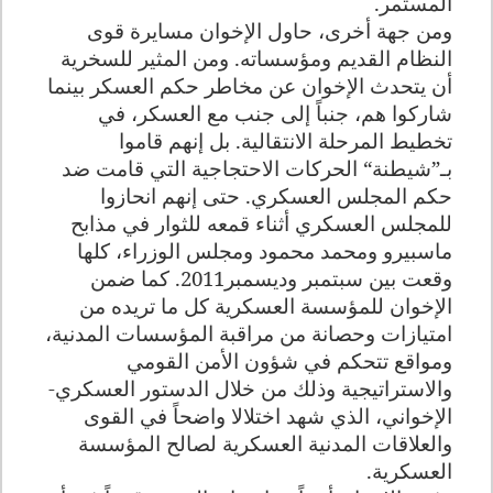
المستمر
.
ومن جهة أخرى، حاول الإخوان مسايرة قوى
النظام القديم ومؤسساته. ومن المثير للسخرية
أن يتحدث الإخوان عن مخاطر حكم العسكر بينما
شاركوا هم، جنباً إلى جنب مع العسكر، في
تخطيط المرحلة الانتقالية. بل إنهم قاموا
بـ”شيطنة“ الحركات الاحتجاجية التي قامت ضد
حكم المجلس العسكري. حتى إنهم انحازوا
للمجلس العسكري أثناء قمعه للثوار في مذابح
ماسبيرو ومحمد محمود ومجلس الوزراء، كلها
وقعت بين سبتمبر وديسمبر2011. كما ضمن
الإخوان للمؤسسة العسكرية كل ما تريده من
امتيازات وحصانة من مراقبة المؤسسات المدنية،
ومواقع تتحكم في شؤون الأمن القومي
والاستراتيجية وذلك من خلال الدستور العسكري-
الإخواني، الذي شهد اختلالا واضحاً في القوى
والعلاقات المدنية العسكرية لصالح المؤسسة
العسكرية
.