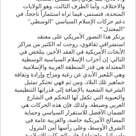
والاختلاف. وأما الطرف الثالث، وهو الولايات
المتحدة، فتستمر، فيما تراه استثماراً ناجحاً، في
دعم حركات الإسلام السياسي "الوسطي"
”المعتدل
“.
يرتكز هذا التصور الأمريكي على معتقد
استشراقي ثقافوي، روجت له الكثير من مراكز
الأبحاث الأمريكية في العقد الأخير، يتلخص في
التالي: إن أحزاب الإسلام السياسية الوسطية
المعتدلة هي قدر المنطقة العربية والإسلامية
وهي المُعبر الأبدي عن رغبة ومزاج وإرادة وثقافة
جماهير تلك البلاد، ومن ثم فهي تحتكر تمثيل
الشرعية الشعبية بالإضافة إلى قدراتها التنظيمية
والتعبوية التي تكفل لها التحكم في الشارع
العربي وضبطه. ولذلك فإن هذه الحركات هي
الضمان الأفضل للاستقرار السياسي وحماية
المصالح الأمريكية خاصة، والغربية عامة في
الشرق الأوسط، وعلى رأسها أمن البترول
وإسرائيل واحتواء إرهاب الحركات الإسلامية