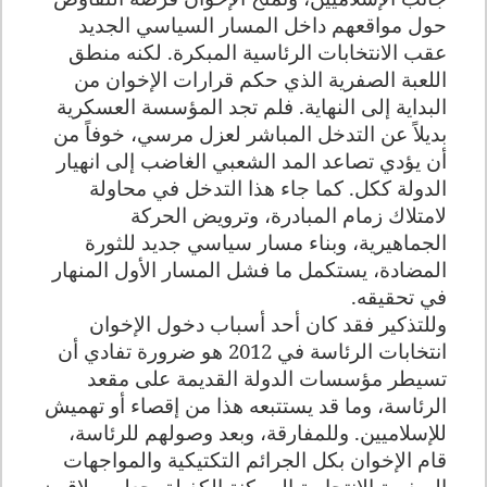
حول مواقعهم داخل المسار السياسي الجديد
عقب الانتخابات الرئاسية المبكرة. لكنه منطق
اللعبة الصفرية الذي حكم قرارات الإخوان من
البداية إلى النهاية. فلم تجد المؤسسة العسكرية
بديلاً عن التدخل المباشر لعزل مرسي، خوفاً من
أن يؤدي تصاعد المد الشعبي الغاضب إلى انهيار
الدولة ككل. كما جاء هذا التدخل في محاولة
لامتلاك زمام المبادرة، وترويض الحركة
الجماهيرية، وبناء مسار سياسي جديد للثورة
المضادة، يستكمل ما فشل المسار الأول المنهار
في تحقيقه.
وللتذكير فقد كان أحد أسباب دخول الإخوان
انتخابات الرئاسة في 2012 هو ضرورة تفادي أن
تسيطر مؤسسات الدولة القديمة على مقعد
الرئاسة، وما قد يستتبعه هذا من إقصاء أو تهميش
للإسلاميين. وللمفارقة، وبعد وصولهم للرئاسة،
قام الإخوان بكل الجرائم التكتيكية والمواجهات
الصفرية الانتحارية الممكنة الكفيلة بجعلهم يلاقون