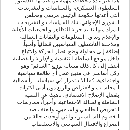
هذا عبر عدة محطات مهمة من ضمنها: الدستور
السلطوي العسكري، والسياسات والتشريعات
التي أعدتها حكومة الرئيس مرسي ومجلس
الشورى الإخواني. تلك السياسات والتشريعات
المراد منها تقييد حرية التظاهر والجمعيات الأهلية
والإعلام وتداول المعلومات والنقابات العمالية
وملاحقة الناشطين السياسيين قضائياً وأمنياً.
إضافة إلى محاولة وضع أنصار الحركة والأتباع
داخل مواقع السلطة التنفيذية والإدارية والقضائية.
أضف إلى كل ذلك مسألة توزيع ”الغنائم“ وهو
ركن أساسي في منهج عمل أي طائفة سياسية
واجتماعية. كما الاستمرار في سياسات رأسمالية
المحاسيب والاقتراض والريع دون أدنى اكتراث
بقضايا الإصلاح الاقتصادي. ناهيك عن التنمية
الشاملة والعدالة الاجتماعية. وأخيراً، ممارسات
التحريض الطائفي والمذهبي، والعنف ضد
الخصوم السياسيين، والتي أوجدت حالة من
الصراع والاقتتال السياسي والاستقطاب