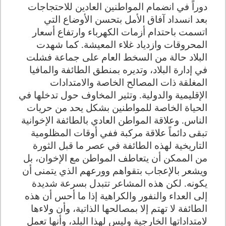
دوراً في انضمام المواطنين العادين للاحتجاجات
بعد انسداد آفاق الأمل بتحسن الأوضاع التي
اتسمت باحتدام أزمات الكهرباء وارتفاع أسعار
المحروقات وازدياد غلاء المعيشة. كما شهدت
البلاد حالة من السخط العام على جماعة فشلت
في إدارة البلاد، وتديره بمنطق الطائفة والمافيا
المغلقة ذات المصالح الخاصة والامتدادات
الإقليمية والدولية. وتثير المخاوف حول تدخلها في
الحياة الخاصة للمواطنين بشكل يحد من حريات
الناس. وعلاقة المواطن العادي بالطائفة الإخوانية
تبقى دائماً علاقة مركبة ففي أوقات المظلومية
التاريخية لهذه الطائفة في عصر ما قبل الثورة
من الممكن أن يتعاطف المواطن مع الإخوان، بل
ويشعر بالإعجاب بتقواهم وورعهم الذي يتمنى أن
يكونه. لكن هذه المشاعر تتبدل بسرعة شديدة
إلى العداء والنفور والكراهية إذا ما أحس أن هذه
الطائفة لا تهتم إلا بمصالحها الذاتية، وأن ولاءها
لامتداداتها الخارجية وليس لهذا البلد، وأنها تعمل