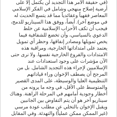
(في حقيقة الأمر هذا التجديد لن يكتمل إلا على
أرضية إصلاح منهجي وشامل في الفكر الإسلامي
المعاصر فقهياً وعقائدياً مما قد يتسع الحديث له
في موضع آخر). أيضاً، ووفق هذا السيناريو للدمج،
فيجب أن تكف الأحزاب الإسلامية عن خلط
الدعوي بالسياسي، وأن تخضع للشفافية فيما
يخص تمويلها ومصادر إنفاقها، وحظر أي تمويل
يعتمد على امتداداتها الخارجية، ومراقبة هذه
الامتدادات والفروع الخارجية نفسها. ولا نرى حتى
الآن مؤشرات على وجود استعدادات عند
الإسلاميين لإجراء هذه التجديد الشامل. بل من
المرجح أن يصطف الإخوان وراء قياداتهم
التنظيمية العليا والوسيطة، على المدى القصير
والمتوسط على الأقل، في وجه ما يرونه من
أخطار وجودية أمامهم في المرحلة الراهنة
.
وهناك
سيناريو آخر هو أن يتم التفاوض بين الجانبين
ويقبل الإخوان بالتخلي عن مطلب عودة مرسي
(غير الممكن ممكن عملياً) والتهدئة. وفي المقابل