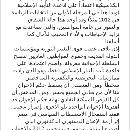
الكلاسيكية اعتماداً على قاعدة التأييد الإسلامية
(وبدا هذا في المرحلة الأولى من انتخابات الرئاسة
في 2012 مثلاً) وقد أوجد هذا حالة الشقاق
والنفور من عامة المواطنين، والتي تصاعدت مع
تزايد الإحباطات والأداء المخيب للآمال كما
أسلفنا
.
إذن تلاقى غضب قوى التغيير الثورية ومؤسسات
الدولة القديمة وجموع المواطنين العاديين لتصبح
السلطة الإخوانية معزولة. وأصبح اعتمادها على
قاعدة تأييد التيار الإسلامي فقط، وهو الذي زادت
ممارساته التحريضية والتكفيرية الساخطين
سخطاً. ومن المنطقي أن يسقط حكم الإخوان
هنا لأن من يعادي الجميع يخسر. ومن المدهش أن
كل الفرص الممكنة لتفادي نهاية حكم الإخوان قد
أهدرها الإخوان الواحدة تلو الأخرى بإصرار عجيب.
فمنذ استفحال الاستقطاب السياسي في مصر
إثر أزمة الإعلان الدستوري الدكتاتوري الذي
أصدره الرئيس مرسي في نوفمبر 2012 والإخوان