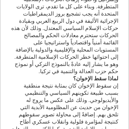
المتطرفة. وبناء على كل ما تقدم، ترى الولايات
المتحدة أنه يجب تشجيع بروز الديمقراطيات
الإجرائية الأليفة في دول الربيع العربي وبقيادة
حركات الإسلام السياسي المعتدل. وذلك لأن هذه
الحركات ستحترم معادلات الحكم والمصالح
القائمة أمنياً واقتصادياً واستراتيجيا على
المستويات المحلية والإقليمية والدولية بالإضافة
إلى احتوائها خطر الحركات الإسلامية المتطرفة.
وهو ما يشار إليه عادةً بالنموذج التركي أو نموذج
حكم حزب العدالة والتنمية في تركيا
.
لماذا سقط الإخوان؟
إن سقوط الإخوان كان بمثابة نتيجة منطقية
بسبب طبيعة تكوينهم السياسي والتنظيمي
والأيديولوجي. وذلك على عكس ما يروج له
الإخوان من حديث عن المظلومية الأبدية التي
تلحق بهم. إضافةً إلى محاولة تصوير سقوطهم
كنتيجة لمؤامرة فلولية وانقلاب عسكري أطاح
بهم وليس الإرادة الشعبية. كما الكثير من الترهات