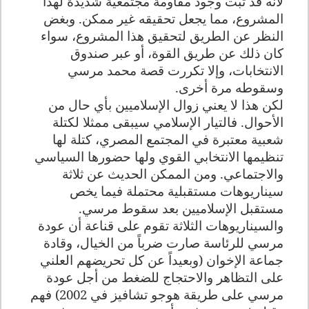
لأنه قد ثبت وجود مقاومة مجتمعية شديدة لهذا
المشروع، مما يجعل تحقيقه غير ممكن. وبغض
النظر عن الطريق لتحقيق هذا المشروع، سواء
كان ذلك عن طريق القوة، أو عبر صندوق
الانتخابات، وإلا تكررت قصة محمد مرسي
وسقوطه مرة أخرى
.
لكن هذا لا يعني زوال الإسلاميين بأي حال من
الأحوال. فالتيار الإسلامي سيبقى ممثلا لكتلة
شعبية معتبرة في المجتمع المصري، كتلة لها
تنظيمها الانتخابي القوي ولها حضورها السياسي
والاجتماعي. ومن الممكن الحديث عن ثلاثة
سيناريوهات مستقبلية محتملة فيما يخص
مستقبل الإسلاميين بعد سقوط مرسي.
والسيناريوهات الثلاثة تقوم على قناعة أن عودة
مرسي للرئاسة صارت ضرباً من الخيال، وقادة
جماعة الإخوان (وبعيداً عن كل تحريضهم العلني
على التظاهر والاحتجاج للضغط من أجل عودة
مرسي على طريقة هوجو تشافيز في 2002) فهم