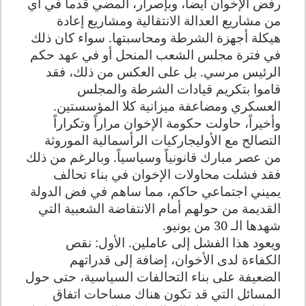
رفض الإخوان أيضاً، وبإصرار، المضي قدماً في أي
من مشاريع العدالة الانتقالية ومشاريع إعادة
هيكلة أجهزة الشرطة ومحاسبتها. سواء كان ذلك
في فترة مجلس الشعب المنحل أو في عهد حكم
الرئيس مرسي. بل على العكس من ذلك، فقد
قاموا بتكريم قيادات الشرطة والمجلس
العسكري ومضاعفة ميزانية كلا المؤسستين.
وأخيراً، حاولت حكومة الإخوان مراراً وتكراراً
التصالح مع الأوليجاركيات الرأسمالية الموروثة
من عصر مبارك قانونياً وسياسياً
.
وبالرغم من ذلك
فقد فشلت محاولات الإخوان في بناء تحالف
يميني اجتماعي حاكم، مما ساهم في فض الدولة
القديمة من حولهم أمام الانتفاضة الشعبية التي
شهدها الـ 30 من يونيو.
ويعود هذا الفشل إلى عاملين. الأول: نقص
الكفاءة لدى الأخوان، إضافة إلى قدراتهم
الضعيفة على بناء التحالفات السياسية، حتى حول
المسائل التي قد تكون هناك مساحات اتفاق