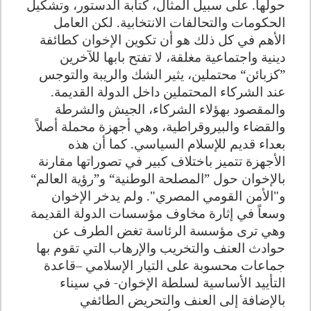
حولها. على سبيل المثال، كتابة الدستور، وتشكيل
الحكومات والتحالفات الانتخابية. لكن العامل
الأهم في كل ذلك هو أن تكوين الإخوان كطائفة
دينية واجتماعية مغلقة، لا تفتح بابها للآخرين
”كزبائن“ محتملين، يثير الشك والريبة والتوجس
عند الشركاء المحتملين داخل الدولة القديمة.
والمقصود بهؤلاء الشركاء، الجيش والشرطة
والقضاء والبيروقراطية، وهي أجهزة محملة أصلاً
بعداء قديم للإسلام السياسي. كما أن هذه
الأجهزة تتميز باختلاف كبير في تصوراتها مقارنة
بالإخوان حول ”المصلحة الوطنية“ و”رؤية العالم“
و"الأمن القومي المصري". ولم يدخر الإخوان
وسعاً في إثارة مخاوف مؤسسات الدولة القديمة
وهي ترى مؤسسة الرئاسة تغض الطرف عن
حوادث العنف والتخريب والإرهاب التي تقوم بها
جماعات محسوبة على التيار الإسلامي –قاعدة
التأييد الأساسية لسلطة الإخوان- في سيناء
بالإضافة إلى العنف والتحريض الطائفي