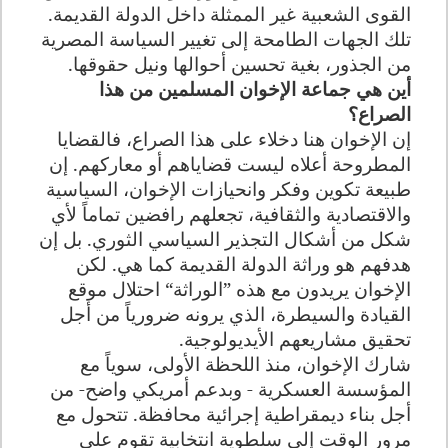
القوى الشعبية غير الممثلة داخل الدولة القديمة.
تلك الجهات الطامحة إلى تغيير السياسة المصرية
من الجذور، بغية تحسين أحوالها ونيل حقوقها
.
أين هي جماعة الإخوان المسلمين من هذا
الصراع؟
إن الإخوان هنا دخلاء على هذا الصراع، فالقضايا
المطروحة أعلاه ليست قضاياهم أو معاركهم. إن
طبيعة تكوين وفكر وانحيازات الإخوان، السياسية
والاقتصادية والثقافية، تجعلهم رافضين تماماً لأي
شكل من أشكال التجذير السياسي الثوري. بل إن
هدفهم هو وراثة الدولة القديمة كما هي. لكن
الإخوان يريدون مع هذه ”الوراثة“ احتلال موقع
القيادة والسيطرة، الذي يرونه ضرورياً من أجل
تحقيق مشاريعهم الأيديولوجية
.
شارك الإخوان، منذ اللحظة الأولى، سوياً مع
المؤسسة العسكرية - وبدعم أمريكي واضح- من
أجل بناء ديمقراطية إجرائية محافظة. تتحول مع
مرور الوقت إلى سلطوية انتخابية تقوم على