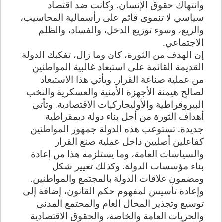
وانتهاك حقوق الإنسان. وكانت ضد اقتصاد
سياسي لا تنموي قائم على رأسمالية المحاسيب،
والريع، وسوء توزيع الدخل، والفساد، والظلم
الاجتماعي
.
إن الهدف من الثورة، كان وما زال، تفكيك الدولة
القديمة القائمة على استبعاد غالبية المواطنين
من عملية صناعة القرار. ويأتي هذا الاستبعاد
لصالح هيمنة الأجهزة الأمنية والعسكرية والنخب
البيروقراطية والأوليجاركيات الاقتصادية. وتأتي
أهداف الثورة من أجل بناء دولة ديمقراطية
جديدة. تستوعب هذه الدولة جمهور المواطنين
كفاعلين أصليين داخل عملية صنع القرار
والسياسات العامة، وما يستلزمه هذا من إعادة
بناء مؤسسات الدولة. وكذلك تغيير شكل
ومضمون علاقات الدولة بالمجتمع والمواطنين.
وإعادة تأسيس لمفهوم حكم القانون، إضافة إلى
توسيع وتجذير المجال العام والمجتمع المدني
والحريات العامة والخاصة، والحقوق الاقتصادية