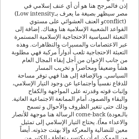
إذن فالمرجح هنا هو أن أي عنف إسلامي في
مصر سيظهر بصيغة ما يعرف بـ
(Low intensity
conflict)
و العنف العشوائي على مستوي
القواعد الشعبية الإسلامية هنا وهناك. إضافة إلى
التعبئة السياسية الاحتجاجية الإسلامية المستمرة
عبر الاعتصامات والمسيرات والتظاهرات. وهذه
التعبئة الاحتجاجية تلعب أدواراً مركبة فهي مطلوبة
من جانب الإخوان من أجل إبقاء المجال العام
هشاً وضعيفاً ومحاصراً و تخريب المسار
السياسي. وبالإضافة إلى هذا فهي توفر مساحة
للدفاع نفسياً واجتماعيا عن وجود التيار الإسلامي،
وإثبات قوته وقدرته على المواجهة والكفاح
والبقاء والصمود، أمام الممانعة الاجتماعية العاتية.
وذلك حتى تتغير الظروف والأحوال و تسمح
بالـعودة
come-back (
الرسالة هنا موجهة للأنصار
والاعداء معاً). يحتاج التيار الإسلامي إلى تمثيل
معين للنضالية والمعركة وإلا بهتت جذوته. أيضاً
من الممكن له أن يكتسب تعاطف الكثير من