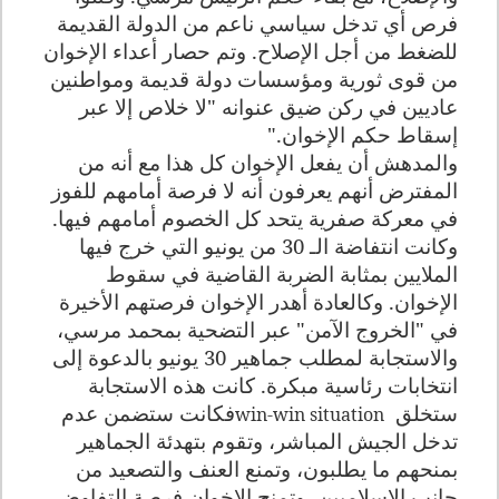
فرص أي تدخل سياسي ناعم من الدولة القديمة
للضغط من أجل الإصلاح. وتم حصار أعداء الإخوان
من قوى ثورية ومؤسسات دولة قديمة ومواطنين
عاديين في ركن ضيق عنوانه "لا خلاص إلا عبر
إسقاط حكم الإخوان."
والمدهش أن يفعل الإخوان كل هذا مع أنه من
المفترض أنهم يعرفون أنه لا فرصة أمامهم للفوز
في معركة صفرية يتحد كل الخصوم أمامهم فيها.
وكانت انتفاضة الـ 30 من يونيو التي خرج فيها
الملايين بمثابة الضربة القاضية في سقوط
الإخوان. وكالعادة أهدر الإخوان فرصتهم الأخيرة
في "الخروج الآمن" عبر التضحية بمحمد مرسي،
والاستجابة لمطلب جماهير 30 يونيو بالدعوة إلى
انتخابات رئاسية مبكرة. كانت هذه الاستجابة
ستخلق
فكانت ستضمن عدم
win-win situation
تدخل الجيش المباشر، وتقوم بتهدئة الجماهير
بمنحهم ما يطلبون، وتمنع العنف والتصعيد من
جانب الإسلاميين، وتمنح الإخوان فرصة التفاوض