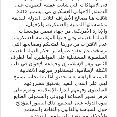
في الانتهاكات التي شابت عملية التصويت على
الدستور الإخواني العسكري في ديسمبر 2012.
تلاقت هنا مصالح الأطراف الثلاث: الدولة القديمة
بمؤسساتها المدنية والعسكرية، والإخوان،
والإدارة الأمريكية
.
من جهة، تضمن مؤسسات
الدولة القديمة، وفي قلبها المؤسسة العسكرية،
عدم الاقتراب من دورها المتحكم ومصالحها التي
ترسخت عبر عقود طويلة من حكم الدولة القديمة
السلطوية المستعلية على المواطنين. أما الطرف
الثاني، وهم الإسلاميون وجماعة الإخوان في قلب
الكتلة الإسلامية، فيستغلون ميزتهم الانتخابية
النسبية الراهنة بغية تحقيق أغلبية انتخابية تسمح
لهم، على المدى البعيد، بتحقيق مشروعهم
السلطوي وفهمهم للدولة الإسلامية. ويقوم على
فرض تصور الجماعة الهوياتي والشمولي الطابع
بقوة الدولة على المجتمع. ذلك التصور المؤدلج
حول السياسة والقانون والثقافة والمجتمع
والأخلاق. مما يؤدي إلى طمس التعددية