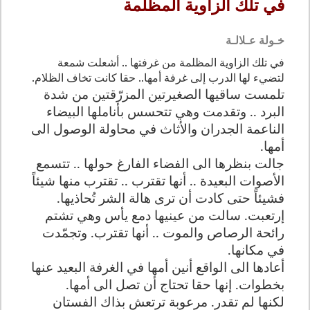
في تلك الزاوية المظلمة
خـولة عـلالـة
في تلك الزاوية المظلمة من غرفتها .. أشعلت شمعة
لت
ض
ي
ء
لها الدرب
إ
لى غرفة أمها.. حقا كانت تخاف الظلام.
تلمست
ساقيها
الصغير
تين
المزرّ
قتين
من شدة
البرد ..
وتقدمت وهي
تتحسس بأناملها البيضاء
الناعمة الجدران والأثاث
في م
حاول
ة
الوصول الى
أمها.
جالت بنظرها الى الفضاء الفارغ حولها .. تتسمع
الأصوات البعيدة .. أنها تقترب .. تقترب منها شي
ئاً
فشي
ئاً
حتى كادت أن ترى هالة الشر تُحاذيها.
إرتعبت. سالت من عين
ي
ها دمع يأس وهي تشتم
رائحة الرصاص والموت .. أنها تقترب.
وتجمّدت
في مكانها
.
أعادها الى الواقع أنين أمها في الغرفة البعيد عنها
بخطوات. إنها حقا تحتاج أن تصل الى أمها
.
لكنها لم تقدر.
مرعوبة
ترتعش بذاك الفستان