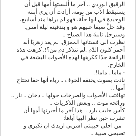
الرقيق الوردي .. آخر ما ألبستها أمها قبل أن
يستيق
ظ
الأب من نومه. أرادت أن يرى أبنته
الوحيدة في ابها حلّة
،
فهو لم يراها منذ أسابيع
،
وقد حل
ضيفا عليهم هو و بندقيته ليلة أمس.
وسيرحل ثانيةَ هذا الصباح ..
نظرت الى فستانها الممزق. لم يعد زهريًا أنه
أحمر كلون الدّم .لم تتذكر دم من
؟!
. كرهت هذه
الرائحة جدًا ككرهها لهذه الأصوات البشعة
في
الخارج
.
-
ماما
.. ماما
!.
نادت بصوت يخنقه الخوف .. رباه أنها حقا تحتاج
أمها ..
تهافتت الأصوات والصرخات حولها .. دخان .. نار ..
ورائحة موت .. وبعض الذكريات ..
كأس حليب بارد .. هذا آخر ما أجبرتها أمها أن
تشرب حين نظر اليها أباها
:
-
من اجلي حبيبتي اشربي اريدك ان تكبري و
تصبحي صبية ..