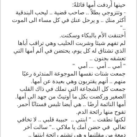
حينها أردفت أمها قائلةً
:
-
وتتزوجي بطلاً .. صاحب قضية .. ليحب البندقية
أكثر منك
.. و يرحل عنك
في كل مساء الى الموت
.."
أختنقت الأم ب
البكاء وسك
تت
.
لم تفهم
شيئا
وشربت الحليب وهي تراقب أباها
الذي تشتاق
له
كل يوم
،
يحتضن في ألم أمها التي
تعشق
ه
بجنون ..
"
أ
مي ..
أ
مي
...
أ
مي
"
جمعت شتات نفسها الموجوعة المندثرة رعبًا
منهم .. أنهم يقتربون وهي بعيدة عن أمها.
جمعت كل الشجاعة التي تملك في ذاك القلب
الصغير
و
ركض
ت
بكل ما أوتيتّ من جهد الى أمها.
أمها النائمة أرضًا .. هي أيضا تلبس فستانًا أحمر.
تفوح منها رائحة الدم.
لكنها نطقت .. " ابنتي ..
حبيبة قلبي .. لا تخافي
تعالي
في حضن أمك يا ملاكي .." سالت آخر
دمعة من مقلتيها و هي تشتم رائحة ابنتها ..