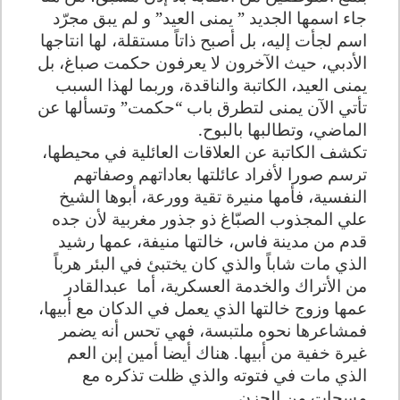
جاء اسمها الجديد ” يمنى العيد” و لم يبق مجرّد
اسم لجأت إليه، بل أصبح ذاتاً مستقلة، لها انتاجها
الأدبي، حيث الآخرون لا يعرفون حكمت صباغ، بل
يمنى العيد، الكاتبة والناقدة، وربما لهذا السبب
تأتي الآن يمنى لتطرق باب “حكمت” وتسألها عن
الماضي، وتطالبها بالبوح.
تكشف الكاتبة عن العلاقات العائلية في محيطها،
ترسم صورا لأفراد عائلتها بعاداتهم وصفاتهم
النفسية، فأمها منيرة تقية وورعة، أبوها الشيخ
علي المجذوب الصبّاغ ذو جذور مغربية لأن جده
قدم من مدينة فاس، خالتها منيفة، عمها رشيد
الذي مات شاباً والذي كان يختبئ في البئر هرباً
من الأتراك والخدمة العسكرية، أما عبدالقادر
عمها وزوج خالتها الذي يعمل في الدكان مع أبيها،
فمشاعرها نحوه ملتبسة، فهي تحس أنه يضمر
غيرة خفية من أبيها. هناك أيضا أمين إبن العم
الذي مات في فتوته والذي ظلت تذكره مع
مسحات من الحزن.