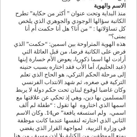
الاسم والهوية
منذ البداية وتحت عنوان ” أكثر من حكاية” تطرح
الكاتبة سؤالها الوجودي والجوهري الذي يلخص
كل تساؤلاتها : ” من أنا؟ هل أنا حكمت أم أنا
يمنى؟”
هذه الهوية المتراوحة بين اسمين: “حكمت” الذي
فرض على الكاتبة فرضا، من قبل العائلة التي
أرادت لها اسما ذكوريا، يعوض الأم خسارة إبنها
(عبد الحليم)، أما الأب فقد اختاره بسبب حنينه
إلى مرحلة الحكم التركي، هو الحاج الذي تعلم
التركية في صغره، ثم شهد الانتداب الفرنسي
وكان غاضبا لوقوع لبنان تحت حكم دولة لا يربط
المسلمين بها دين، وهي إذ تحكي عن علاقتها مع
اسمها الذي اختاروه لها تقول : “طفلة لم آلف
اسمي، ولم استسغه يافعة” ص14. وكان الاسم
الثاني الذي اختارته لنفسها عندما كانت موظفة
في وزارة التربية، لمواجهة القرار الذي يقضي
بمنع الموظفين من الكتابة بلا إذن مسبق، من هنا