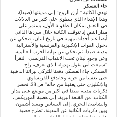
جاء العسكر
تهدي الكاتبة ” أرق الروح” إلى مدينتها (صيدا)،
وهذا الإهداء الذي ينطوي على كثير من الدلالات
في التعلق بمكان الطفولة الأول، يستمر على
مدار النص إذ تتوقف الكاتبة خلال سردها الذاتي
أيضا عند أحداث مهمة في تاريخ لبنان، فتحكي عن
دخول القوات الإنكليزية والفرنسية والأسترالية
مدينة صيدا، ثم تحكي عن نهاية الحرب العالمية،
وعن وجود لبنان تحت الانتداب الفرنسي، لنقرأ
“سمعت أبي يقول بهدوئه الذي نعرف، راح
العسكر، جاء العسكر. دفعنا للتركي ليراتنا الذهبية
حتى يعفينا من حربه وحاندفع للفرنساوي
والإنكليزي حتى يعفينا من حاله” ص 38. تحضر
ذكريات مدينة صيدا في أكثر من موضع على مدار
الكتاب، من القلعة البرية، إلى هضبة الموريكس،
والشاطئ البحري، إلى البساتين ومعبد أشمون،
وبين ذكريات الكاتبة عن المدينة، تطرح قضية
هامة جدا تتعلق بارتباط اللبنانيين بتراثهم