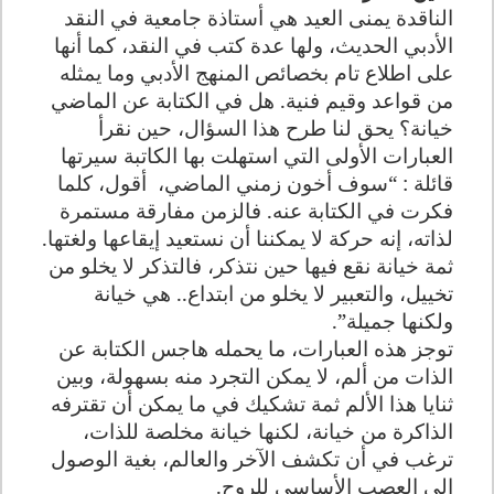
الناقدة يمنى العيد هي أستاذة جامعية في النقد
الأدبي الحديث، ولها عدة كتب في النقد، كما أنها
على اطلاع تام بخصائص المنهج الأدبي وما يمثله
من قواعد وقيم فنية. هل في الكتابة عن الماضي
خيانة؟ يحق لنا طرح هذا السؤال، حين نقرأ
العبارات الأولى التي استهلت بها الكاتبة سيرتها
قائلة : “سوف أخون زمني الماضي، أقول، كلما
فكرت في الكتابة عنه. فالزمن مفارقة مستمرة
لذاته، إنه حركة لا يمكننا أن نستعيد إيقاعها ولغتها.
ثمة خيانة نقع فيها حين نتذكر، فالتذكر لا يخلو من
تخييل، والتعبير لا يخلو من ابتداع.. هي خيانة
ولكنها جميلة”.
توجز هذه العبارات، ما يحمله هاجس الكتابة عن
الذات من ألم، لا يمكن التجرد منه بسهولة، وبين
ثنايا هذا الألم ثمة تشكيك في ما يمكن أن تقترفه
الذاكرة من خيانة، لكنها خيانة مخلصة للذات،
ترغب في أن تكشف الآخر والعالم، بغية الوصول
إلى العصب الأساسي للروح.