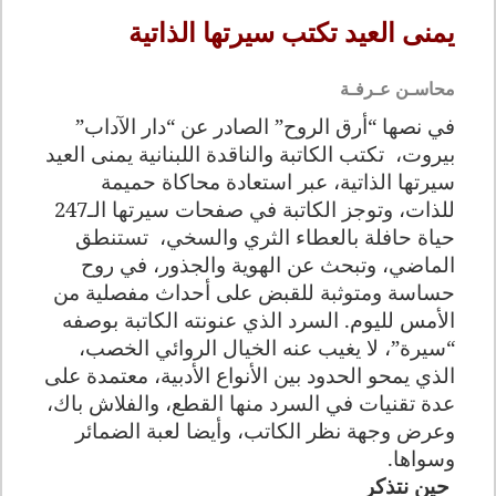
يمنى العيد تكتب سيرتها الذاتية
محاسـن عـرفـة
في نصها “أرق الروح” الصادر عن “دار الآداب”
بيروت، تكتب الكاتبة والناقدة اللبنانية يمنى العيد
سيرتها الذاتية، عبر استعادة محاكاة حميمة
للذات، وتوجز الكاتبة في صفحات سيرتها الـ247
حياة حافلة بالعطاء الثري والسخي، تستنطق
الماضي، وتبحث عن الهوية والجذور، في روح
حساسة ومتوثبة للقبض على أحداث مفصلية من
الأمس لليوم. السرد الذي عنونته الكاتبة بوصفه
“سيرة”، لا يغيب عنه الخيال الروائي الخصب،
الذي يمحو الحدود بين الأنواع الأدبية، معتمدة على
عدة تقنيات في السرد منها القطع، والفلاش باك،
وعرض وجهة نظر الكاتب، وأيضا لعبة الضمائر
وسواها.
حين نتذكر