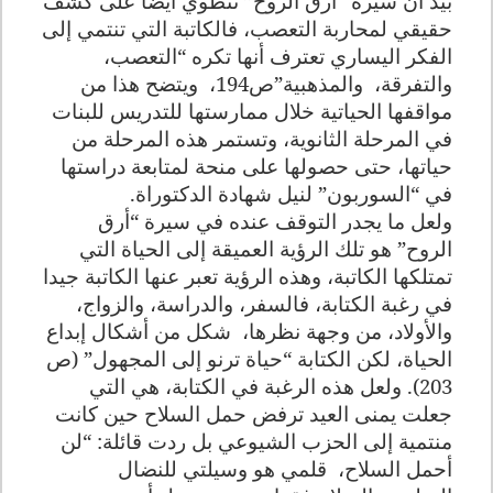
بيد أن سيرة “أرق الروح” تنطوي أيضا على كشف
حقيقي لمحاربة التعصب، فالكاتبة التي تنتمي إلى
الفكر اليساري تعترف أنها تكره “التعصب،
والتفرقة، والمذهبية”ص194، ويتضح هذا من
مواقفها الحياتية خلال ممارستها للتدريس للبنات
في المرحلة الثانوية، وتستمر هذه المرحلة من
حياتها، حتى حصولها على منحة لمتابعة دراستها
في “السوربون” لنيل شهادة الدكتوراة.
ولعل ما يجدر التوقف عنده في سيرة “أرق
الروح” هو تلك الرؤية العميقة إلى الحياة التي
تمتلكها الكاتبة، وهذه الرؤية تعبر عنها الكاتبة جيدا
في رغبة الكتابة، فالسفر، والدراسة، والزواج،
والأولاد، من وجهة نظرها، شكل من أشكال إبداع
الحياة، لكن الكتابة “حياة ترنو إلى المجهول” (ص
203). ولعل هذه الرغبة في الكتابة، هي التي
جعلت يمنى العيد ترفض حمل السلاح حين كانت
منتمية إلى الحزب الشيوعي بل ردت قائلة: “لن
أحمل السلاح، قلمي هو وسيلتي للنضال