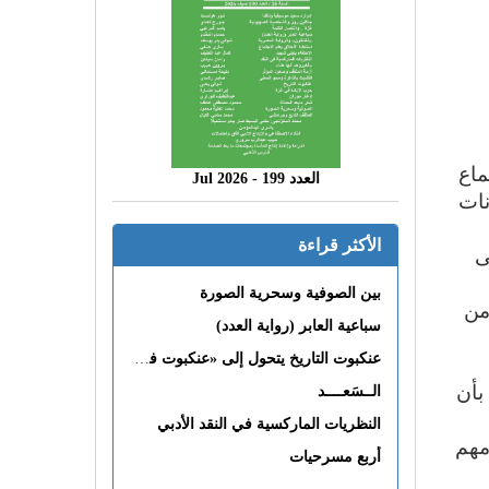
ماع
العدد 199 - 2026 Jul
نات
الأكثر قراءة
لى
بين الصوفية وسحرية الصورة
من
سباعية العابر (رواية العدد)
عنكبوت التاريخ يتحول إلى «عنكبوت فى القلب»
بأن
الــسَعــــد
النظريات الماركسية في النقد الأدبي
مهم
أربع مسرحيات