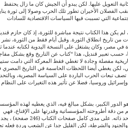
انية التعويل عليها. لكن يبدو أن الجيش كان ما زال يحتفظ
نزعة إلى الحرب فيه” (ص 174). يتعقب الفصلان الأخيران تطور تلك الحرب وصولا إلى ثورة ينا
 الاجتماعية التي تسببت فيها السياسات الاقتصادية للسادات
لافا لعدة كتب نشرت بعد ثورة يناير 2011، لم يكن هذا الكتاب نتيجة مباشرة للثورة، إذ كان حازم قند
ن تاريخ انطلاق الثورة. وقبل أيام فقط من الثورة، نشر
 في مصر، وكان يشتغل على النسخة اليدوية لكتابه عندما ثا
خيرا في بداية سنة 2011. وهكذا، حسب تعبير قنديل، هذا “كتاب عن التاريخ وقع بشكل مف
1)، كما أنه رواية تاريخية مفصلة وجادة لا تغطي فقط المعركة التي دامت ستي
ي، لكن يغطي أيضا اللحظات الحاسمة في التاريخ المصري 
 تصف تبعات الحرب الباردة على السياسة المصرية، وبالتحدي
وإسرائيل وروسيا، فضلا عن تأثير هذه التغيرات على النظام
و الدور الكبير، بشكل مبالغ فيه، الذي يعطيه لهذه المؤسس
م من دقة أطروحته المؤسساتية وقدرتها على الإقناع، فهي
تغفل عن عنصر حيوي، ألا وهو الشعب في حد ذاته. على مدى كامل صفحات الكتاب (246 صفحة) ، يجد
والجنود والشرطة، لكن القليل جدا عن الشعب وردة فعله تج