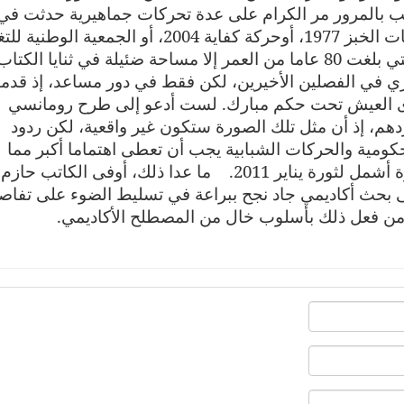
اتب بالمرور مر الكرام على عدة تحركات جماهيرية حدثت في
البلاد-مثل قضية كمشيش 1966، أو اضطرابات الخبز 1977، أوحركة كفاية 2004، أو الجمعية الوط
ي الفصلين الأخيرين، لكن فقط في دور مساعد، إذ قدم
وى العيش تحت حكم مبارك. لست أدعو إلى طرح رومانسي
دهم، إذ أن مثل تلك الصورة ستكون غير واقعية، لكن ردود
كومية والحركات الشبابية يجب أن تعطى اهتماما أكبر مما
أعطاها الكاتب، إذا أردنا الحصول على صورة أشمل لثورة يناير 2011. ما عدا ذلك، أوفى الكاتب حازم
على بحث أكاديمي جاد نجح ببراعة في تسليط الضوء على تفاص
من فعل ذلك بأسلوب خال من المصطلح الأكاديمي.