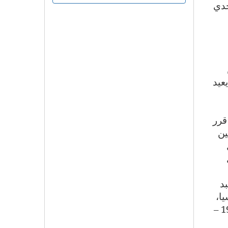
حدي
اتية، يعيد
قرر
ين
د
يا،
والتحول القسري للجيش من مؤسسة موجهة الى الحرب الى مؤسسة اقتصادية في عهد السادات (1970 –