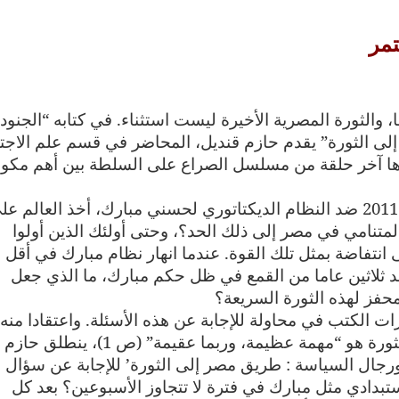
تمر
والثورة المصرية الأخيرة ليست استثناء. في كتابه “الجنود
ى الثورة” يقدم حازم قنديل، المحاضر في قسم علم الاجت
ارها آخر حلقة من مسلسل الصراع على السلطة بين أهم مكو
عندما ثار المصريون في كانون الثاني/ يناير 2011 ضد النظام الديكتاتوري لحسني مبارك، أخذ العالم ع
لمتنامي في مصر إلى ذلك الحد؟، وحتى أولئك الذين أولوا
ى انتفاضة بمثل تلك القوة. عندما انهار نظام مبارك في أقل 
 ثلاثين عاما من القمع في ظل حكم مبارك، ما الذي جعل
ت الكتب في محاولة للإجابة عن هذه الأسئلة. واعتقادا منه 
تقديم الجواب في ظرف سنتين فقط بعد الثورة هو “مهمة عظيمة، وربما عقيمة” (ص 1)، ينطلق حازم
 ورجال السياسة : طريق مصر إلى الثورة’ للإجابة عن سؤال 
بدادي مثل مبارك في فترة لا تتجاوز الأسبوعين؟ بعد كل