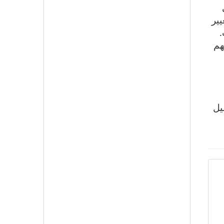
نية للتغيير
هم
يل