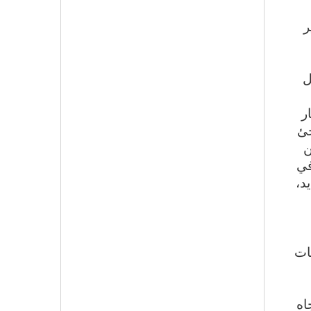
ير
يل
ر
اجئ
ن
في
د،
ات
اه