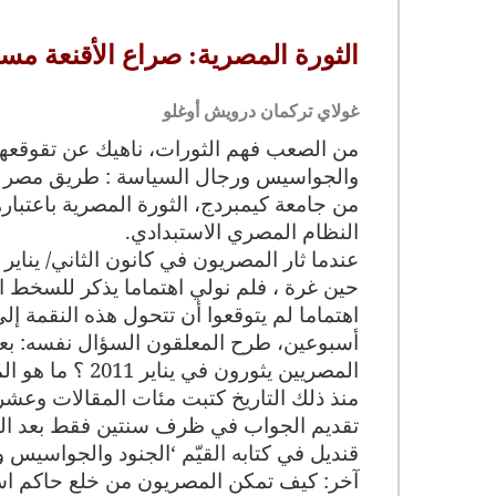
الثورة المصرية: صراع الأقنعة مس
غولاي تركمان درويش أوغلو
من الصعب فهم الثورات، ناهيك عن تقوقعها، 
والجواسيس ورجال السياسة : طريق مصر إل
من جامعة كيمبردج، الثورة المصرية باعتب
النظام المصري الاستبدادي.
حين غرة ، فلم نولي اهتماما يذكر للسخط ا
اهتماما لم يتوقعوا أن تتحول هذه النقمة إل
أسبوعين، طرح المعلقون السؤال نفسه: بعد
المصريين يثورون في يناير 2011 ؟ ما هو المحفز لهذه الثورة السريعة؟
منذ ذلك التاريخ كتبت مئات المقالات وعشرا
قنديل في كتابه القيّم ‘الجنود والجواسيس
آخر: كيف تمكن المصريون من خلع حاكم است