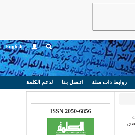
English
روابط ذات صلة
اتـصل بـنا
لدعم الكلمة
ISSN 2050-6856
ت
 يحدق