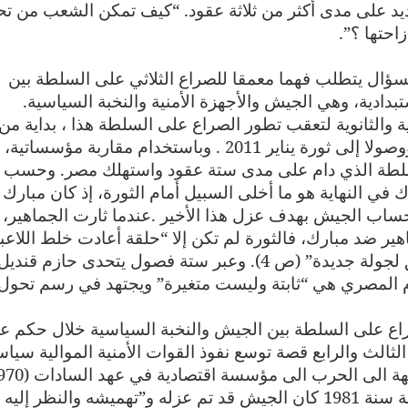
د على مدى أكثر من ثلاثة عقود. “كيف تمكن الشعب من ت
احتها ؟”.
ؤال يتطلب فهما معمقا للصراع الثلاثي على السلطة بين
بدادية، وهي الجيش والأجهزة الأمنية والنخبة السياسية.
 والثانوية لتعقب تطور الصراع على السلطة هذا ، بداية من
انقلاب 1952 الذي قام به الضباط الأحرار، ووصولا إلى ثورة يناير 2011 . وباستخدام مقاربة مؤسس
لسلطة الذي دام على مدى ستة عقود واستهلك مصر. وحسب
ك في النهاية هو ما أخلى السبيل أمام الثورة، إذ كان مبارك
اب الجيش بهدف عزل هذا الأخير .عندما ثارت الجماهير، 
ير ضد مبارك، فالثورة لم تكن إلا “حلقة أعادت خلط اللاعب
وأعادت تركيب ميدان القوى لتمهيد الطريق لجولة جديدة” (ص 4). وعبر ستة فصول يتحدى حازم قنديل
ام المصري هي “ثابتة وليست متغيرة” ويجتهد في رسم تحول
راع على السلطة بين الجيش والنخبة السياسية خلال حكم عب
 يروي الفصلان الثالث والرابع قصة توسع نفوذ القوات الأمنية الموالية سياس
1981). ومع قدوم حسني مبارك إلى السلطة سنة 1981 كان الجيش قد تم عزله و”تهميشه والنظر إليه