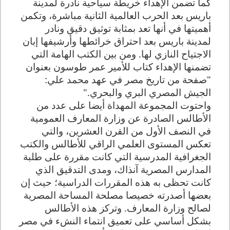
كما تضمن الإهداء خريطة سياحية نادرة لمدينة
باريس بعد الحرب العالمية الثانية مباشرة، وتكمن
أهميتها في أنها تعد بمثابة توثيق دقيق ونادر
لمدينة باريس بعد احتراق خرائطها وأرشيفها إبان
الاجتياح النازي لها. ومن بين الكتب الهامة التي
تضمنها الإهداء كتاب للأمير عمر طوسون بعنوان
"صفحة من تاريخ مصر في عهد محمد علي:
الجيش المصري البري والبحري
".
واحتوت المجموعة المهداة أيضا على عدد من
الأطالس الصادرة عن وزارة المعارف العمومية
في النصف الأول من القرن العشرين، والتي
تعكس المستوى العلمي الراقي للأطالس والكتب
الجغرافية المدرسية التي كانت مقررة على طلبة
المدارس المصرية آنذاك، ومدى التدقيق الذي
كانت تحظى به هذه المقررات الدراسية؛ حيث إن
بعضها أصدرته خصيصا مصلحة المساحة المصرية
لصالح وزارة المعارف. وتركز هذه الأطالس
بشكل أساسي على تعميق انتماء النشء في مصر