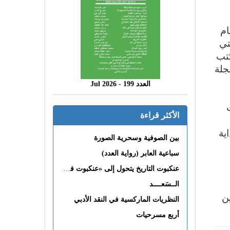
ام
تي
كتب
جلة
العدد 199 - 2026 Jul
الأكثر قراءة
ية
بين الصوفية وسحرية الصورة
سباعية العابر (رواية العدد)
عنكبوت التاريخ يتحول إلى «عنكبوت فى القلب»
الــسَعــــد
ن
النظريات الماركسية في النقد الأدبي
أربع مسرحيات