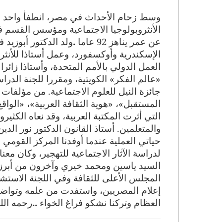
وسط زحام الأحداث في مصر، انطفأ واحد من
الأنثروبولوجيا الاجتماعية ومؤسس القسم في 
عن عمر يناهز 92 عاما
.
ولد الدكتور أبوزيد
الإسكندرية وأوكسفورد، وعمل أستاذا للأنث
العمل الدولي بالأمم المتحدة، وأستاذا زائر
«عالم الفكر» الكويتية، ومقررا للجنة الدر
جائزة النيل للعلوم الاجتماعية. من مؤلفا
المستقبل»، «هوية الثقافة العربية»، «الوا
التي أثرت المكتبة العربية، وقد نعاه الكثير
والمتعلمين. أستاذ القانون الدكتور نور الدي
حياتي العملية عندما أوفدنا المركز القومي 
لدراسة الآثار الاجتماعية للتهجير، وكان 
السيد ياسين ومحمد خيري وآخرون من أبرز ع
المجلس الأعلى للثقافة وفي اللجنة الاستشا
إعلام المصريين، واستفدت من علمه وتواضعه 
العظام وتركنا نشكو فراغ الخواء
..
رحمه الل