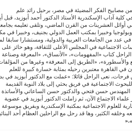
 مصابيح الفكر المضيئة في مصر، برحيل رائد علم
كلية آداب الإسكندرية الأستاذ الدكتور أحمد أبوزيد، قبل أي
 في أوائل العشرينات من القرن الماضي، وتلقى تعليمه بجامع
روبولوجيا وخبيرا بمكتب العمل الدولي بجنيف، وخبيرا في م
ا في عدد من الجامعات العربية والدولية، ومستشارا سابقا لم
اسات الاجتماعية في المجلس الأعلى للثقافة، وهو حائز على
ت الراحل كتاب «المفهومات»، «الأنساق»، «المعرفة وصناعة
قع والأسطورة»، «الطريق إلى المعرفة» وغيرها من المؤلفات
ون في القاهرة معتبرين رحيله بمثابة خسارة كبيرة للعلم
ن فرحات، نعى الراحل قائلا: «عملت مع الدكتور أبوزيد في بدا
للبحوث الاجتماعية في فريق بحثي إلى بلاد النوبة القديمة
معنا المهندس حسن فتحي والدكتور حسن الساعاتي والأساتذة
لماء الاجتماع الآن، ثم زاملت الدكتور أبوزيد في عضوية
رية للعلوم الاجتماعية بمكتبة الإسكندرية وبفريق موسوعة
وخلقه الكثير، وها قد رحل مع الراحلين العظام أحد البنائي
ه
».