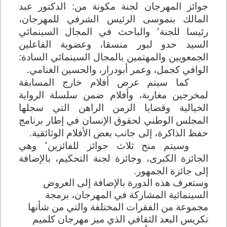
جوائز المهرجان لجنة مكونة من: الدكتور عبد
المالك بنموسى الرئيس الشرفي للمهرجان،
رئيسا للجنة٬ والباحث في المجال السينمائي
السيد حدو لبور منسقا، وعضوية الفاعلين
الجمعويين والمهتمين بالمجال السينمائي السادة:
الوافي كجمل، وعمر أبودرار، والحسين الغنامي.
كما سيتم عرض أفلام خارج المسابقة
لمخرجين مغاربة، وأفلام ضمن سلسلة الرواية
الخيالية وقضايا الزمن الراهن التي سجلها
المجلس الوطني لحقوق الإنسان في إطار برنامج
حفظ الذاكرة، إلى جانب بعض الأفلام الوثائقية.
وسيتم منح ثلاث جوائز للفائزين٬ وهي
الجائزة الكبرى، وجائزة لجنة التحكيم، بالإضافة
إلى جائزة الجمهور.
وستعرف هذه الدورة بالإضافة إلى العروض
السينمائية المشاركة في المهرجان، برمجة
مجموعة من الفقرات المختلفة والتي من شأنها
تكريس البعد الثقافي الذي ميز مهرجان كلميم