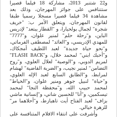
و22 شتنبر 2013، مشاركة 18 فيلما قصيرا
ستتنافس على جوائز المهرجان، وذلك بعد
مشاهدة 34 فيلما قصيرا مسجلا رسميا طبقا
لقانون المهرجان، ويتعلق الأمر ب: "خريف
شجرة" لجمال بولحيارا، و "القطار يبتعد" لإدريس
الباين، و"رحلة حلم" لمنير علوان، و"7777"
للمهدي الإدريسي، و"العائد" لمصطفى الفرماتي،
و"نحو حياة جديدة" لعبد اللطيف أمجكاك،
و"أحبك ابني" لمحمد خلال، و"
FLASH BACK
"
لمريم الدوبي، و"الوصية" لعلال العلوي، و"روح
التضامن" لمنير نجيب، و"الضربة القاضية" لهشام
لمرابط، و"الطابق السابع لعبد الإله العلوي،
و"حياة" لنبيل جوهر ومنير علوان، و"الخياط"
لمحمد حبيب الله، و"محفظة النجا" لمحمد
تيسكمين، و"أنا" للحسين شاني، و"إنسانية ماشي
بزاف" لعبد الفتاح أيت تاهبازط، و"أحلاهما مر"
للزهرة خيالي.
وأشرفت على انتقاء الافلام المتنافسة على