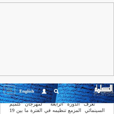
مجلة الكلمة
العدد 76 أغسطس 2013
أنشطة ثقـافية
الأفلام المشاركة في مهرجان كلميم
السينمائي في دورته الرابعة
Toggle
English
igation
تعرف الدورة الرابعة
لمهرجان
كلميم
السينمائي
المزمع تنظيمه في الفترة ما بين 19