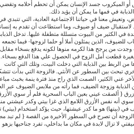
رس أو الميكروب جسد الإنسان يمكن أن تحطم أحلامه وتقضي
بابة في فمها ما يمكن أن يؤيد ذلك
.
رض، وتعيش معنا في حياتنا الاجتماعية العادية، التي تتبدي في
اد لاستقبال ضيف أو ضيوف، وما استطاعت أن تقدم به إنسان
ة في الكثير من البيوت متسللة متطفلة عليها. تدخل الذبابة
ب للضيوف، الذين يمثلون أملا أو حلما لزوجها- فيما تجمعه
دت من يرجح هذا لكرمه منوها لكونه يدفع بسخاء مقابل .
.
ا من الربط بين الذبابة التي دخلت البيت، وتلك التي كانت
ري تبحث بين السطور عن الأنثي. فالزوجة التي بدأت تتش
ر عني الكثير، الصمت الذي راح منذ فترة ينمة بخبث مباعد
 الذبابة وزوجة الضيف، فما رأته من ملابس الضيوف عبر الع
أزرق { ألصقت عيني بعين الباب السحرية فلم أر سوي الأزرق
ن سوي أنه نفس الأزرق اللامع الذي غزا بيتي وكدر عيشتي منذ
في (بيتها) هو ما كدر عيشتها، حيث يؤكد استخدام (بيتي) ت
د الزوجة أن تصرح في السطور الأخيرة من القصة { لم تبد مص
 لا تزال لابدة في مكان ما بداخلي، تفرد جناحيها بزهو