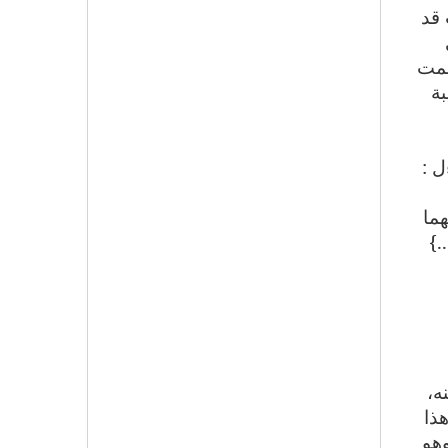
 قد
سمت
قيبة
ل :
هما
.}
ه،
هذا
وهو