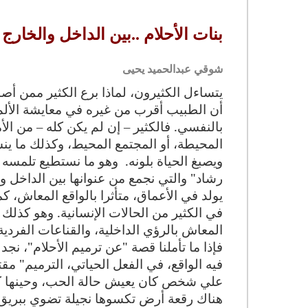
بنات الأحلام ..بين الداخل والخارج
شوقي عبدالحميد يحيى
يتساءل الكثيرون، لماذا برع الكثير ممن أصا
أن الطبيب أقرب من غيره في معايشة الألم ال
بالنفسي. فالكثير – إن لم يكن كله – من الأ
المحيطة، أو المجتمع المحيط، وكذلك ما ين
ويصبغ الحياة بلونه.
وهو ما نستطيع تلمسه ب
رشاد" والتي نجمع من عنوانها بين الداخل و
يولد في الأعماق، متأثرا بالواقع المعاش،
في الكثير من الحالات الإنسانية. وهو كذل
المعاش بالرؤي الداخلية، والقناعات الفردية
فإذا ما تأملنا قصة "عن ترميم الأحلام"، نجد
فيه الواقع، في الفعل الحياتي، الترميم" مقتر
علي شخص كان يعيش حالة الحب، وحينها كان
هناك رقعة أرض تكسوها نجيلة تضوي ببريق 