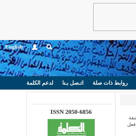
English
روابط ذات صلة
اتـصل بـنا
لدعم الكلمة
ISSN 2050-6856
شفة
 فعل