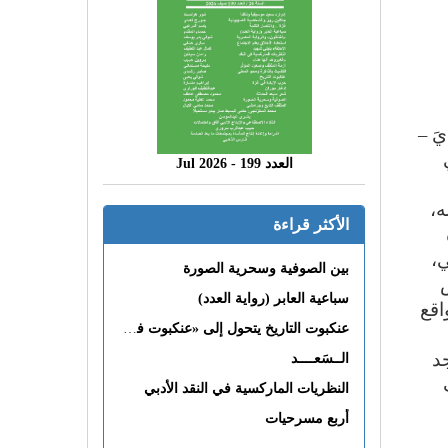
َ –
العدد 199 - 2026 Jul
ه،
الأكثر قراءة
ي،
بين الصوفية وسحرية الصورة
سباعية العابر (رواية العدد)
اقع
عنكبوت التاريخ يتحول إلى «عنكبوت فى القلب»
جد
الــسَعــــد
النظريات الماركسية في النقد الأدبي
أربع مسرحيات