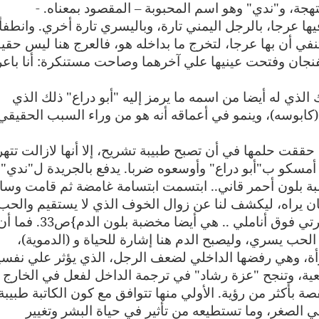
- .
فيها عرجا، بالرجل اليمني تارة، وباليسري تارة أخري. وانطفأ
في أن بها عرجا، لتخرج ما بداخله هو، فالعرج هنا ليس حقيق
لفنجان وفتحت عينيها علي آخرهما وصاحت مستنكرة: أنا باعر
لذي له أيضا من اسمه ما يرمز إليه "أبو دراع" ذلك الذي
كابوسه)، وينمو في أعماقه أنه هو من وراء السبب الحقيقي
د حققت حلمها في أن تصبح طبيبة تشريح، إلا أنها لازالت تته
د أمسكو ب"أبو دراع" وأوسعوه ضربا. يدفع بالجريدة ل"ندي"
خضبة بلون أحمر قاني.. ابتسمت ابتسامة غامضة ثم قامت وس
ن يراه، ليكشف لنا عن زوال الخوف الذي لا يستقيم والحب
ثم { وفيما كنت أهم باللحاق بها تجمدت نظرتي فوق أناملي .. هي أيضا مخضبة بلون الدم}ص33. 
لحب يسري، وليصبح الدم هنا إشارة للحياة و (الدموية)،
أة، وهي رفضها الداخلي لضعف الرجل، الذي يؤثر علي نفسي
يعية، وتنجح "عزة رشاد" في ترجمة الداخل لفعل في الخارج
 بأكثر من رؤية. الأولي منها تتوافق مع كون الكاتبة طبيبة
ي الصغر، وما تستطيعه من تأثير في حياة البشر وتغيير