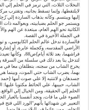
النخلات الثلاث، التي ترمز في الحلم إلي الذ
لايلتقطها، وإنما تسقط بجانبه، وتقترب مركب
إليها ويبتسم. وكأنه بذهاب الساردة إلي َرُجِل
ويستمر جو الحلم بضبابيته، وبعوالمه ذات ا
الكاتبة نحو الهم العام، مبتعدة عن الهم وا
في الجملة الأخيرة في القصة
.
فالساردة تدخل عالم الحلم الكابوسي، و تواجه
الأراضي المقدسه، وكجملة عابرة، أو إشا
فراشهما، بعد ثلاثة أيام}ص88،
وكأنها تعيد
لتدخل بنا بعد ذلك في سلسلة من السرقة وا
يخرج الشاب من سجنه، بنطلقان معا في محا
بهما، يضرب الشاب حتي الموت، وبينما هي
جسدهان و لاتنتبه إلا علي صوت أمها {حمد ا
الشاب، حبيبها، علي الحائط مكتوبا عليها: ا
الحلم إلي الحقيقة، ومن الخيال إلي الواقع. 
التعبير عن شهدائها بأنهم"الورد اللي فتح
التخلص ممن عاثوا في البلاد سرقا ونهبا
.