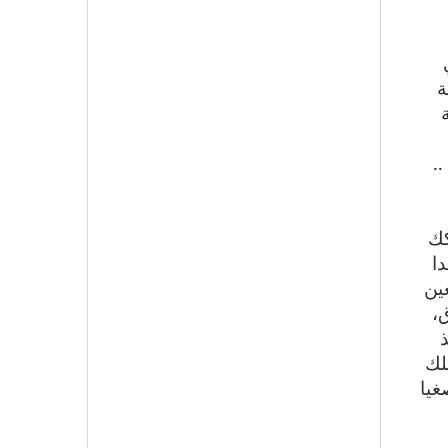
ة
.
كك
ا
ين
،
لك
غيا