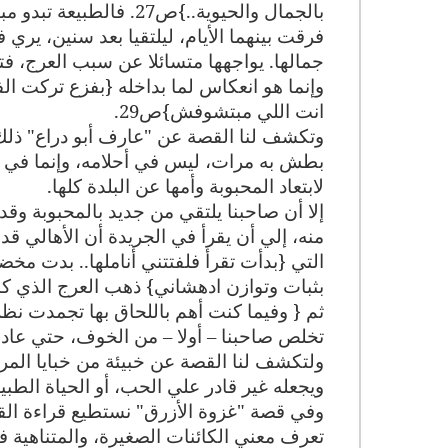
بالجمال والحيوية..}ص27. فالطبيعة تبدو مبتهجة، و"ندي" وهو اسم المحبوبة – المقصود بمعناه
فرقت بينهما الأيام، ليلتقيا بعد سنين، يري 
جمالها. يواجهها متسائلا عن سبب العرج، فتن
وإنما هو انعكاس لما بداخله {بفزع تركت ا
انت اللي مبتشوفش}ص29
.
وتكشف لنا القصة عن "عارف أبو دراع" ذلك ا
بطش به مرات، ليس في أحلامه، وإنما في (
لابتعاد المحبوبة وأمها عن البلدة كلها
.
إلا أن صاحبنا يلتقي من جديد بالمحبوبة وق
منه، إلي أن يقرأ في الجريدة أن الأهالي ق
التي {بدأت تقرأ فلفتتني أناملها.. بدت م
بثبات وتوازن ادهشاني} ذهب العرج الذي كا
تخلص صاحبنا – أولا – من الخوف، حتي عاد ا
ولتكشف لنا القصة عن خبيئة من خبايا المر
ويجعله غير قادر علي الحب، أو الحياة الطب
وفي قصة "غزوة الأزرق" نستطيع قراءة القصة
تعرف معني الكائنات الصغيرة، والمتناهية ف