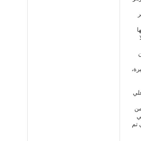
ر
ا
ن
رة،
لي
من
ي
لخامس والعشرين من يناير 2011، والتي تم