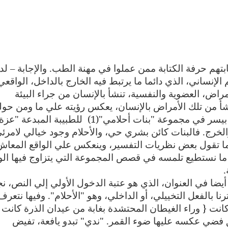
بتهم حرفة الكتابة ممن عملوا في مهنة الطب. والإجابة – لدي
إنساني، الذي دائما ما يرتبط فيه الخارج بالداخل، الواقعي
مراض، العضوية والنفسية، تنشأ بالإنسان من جراء البيئة
شأ من تلك الأمراض بالإنسان، يعكس رؤيته علي ما ومن حول
يسر في مجموعة "بنات أحلامي"(1)
للطبيبة المبدعة "عزة
الخرج. فالبنات كائن بشري حي، والأحلام وجود خيالي لامرئ
 كما تقول بعض نظريات التفسير، وينعكس علي الواقع المعاش
ك ما نستطيع تلمسه في قصص المجموعة التي يتزاوج فيها الو
.
 أيضا في العنوان، الذي هو عتبة الدخول الأولي إلي النص، ن
نا بالفعل التخييلي، أو الداخلي، وهو "الأحلام". وفيها نتعرف
ت { وراء الغيطان المحتشدة بغابة من عيدان الذرة كانت
فضي عكسه عليها ضوء القمر. "ندي" تبدو يافعة، تفيض