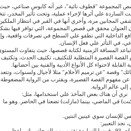
صص المجموعة "قطوف نائية"، غير أنه كابوس صناعي، حيث
لت الساردة علي أثرها لإجراء عملية، وتحت تأثير المخدر، تت
شفي المجانين مرة، وأخري أنها في القبر في انتظار الملكين
 أن العنوان محقق في قصص المجموعة، التي توافر فيها بشك
افع الداخلية التي تطفو علي السطح في تصرفات واقعية، وإ
وعي، في التأثر علي فعل الإنسان
.
باعد المسافة الزمنية لكتابة قصصها، حيث يتفاوت المستو
 القصة القصيرة المتطلبة للتكثيف، تكثيف الحدث، وتكثيف
قابلة لاحتواء كل الأنواع الأدبية والفنية بين أحضانها
.
ئك" وقصة "عن ترميم الأحلام" مثلا لأجيال ولسنوات، وتتعدد
نا عن مفهوم القصة القصيرة، ويقترب من الرواية المضغوطة،
لي عالم الرواية
.
نري أن هناك بعض المآخذ علي استخدامها، مثل
:
نت) في الماضي، بينما (مازلت) تضعنا في الحاضر. وهو ما
.
 نجد التعبير
:
أنسحب بحرص وأخطف المفتاح من جيبه}ص93 . فبينما الساردة تقترب من السجان، ياتي لفظ