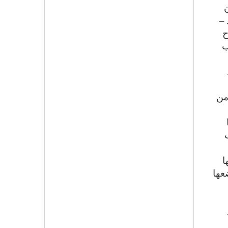
 –
ح
ب
من
ا
عها