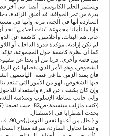
ويستمر الحلم الكابوسي –أيضا- في آخر ق
بذرة من ثمر الجوافة، قد أغلق
الزائدة، دخ
الساردة أنها في الجنة، مرة، وأنها في مست
فإذا ما تأملنا مجموعة "بنات أحلامي" نجد
عام، هم البنات، وأحلامهن. كاشفة عن الدو
لم تكن إرادية، مؤكدة قدرة الداخل، أو اللا
كما أن نظرة كاشفة حول المجموعة، تؤكد ت
بين قصة وأخري. قربا من أو بعدا عن مفهوم
الشخوص، وهو الأمر الذي يفصلها عن الرواية ال
فأن يمتد الزمن بنا في قصة "الياسمين الشا
فيها الشخوص، لهو من الأمور التي تبتعد ب
وإن كان يكشف عن قدرة واستعداد للدخول إ
وإلي جانب بساطة الإسلوب وسلاسة اللغة،
{
كنت مازلت مبتسمة}ص82
حيث تضعنا (ك
يحدث اضطرابا في الاستقبال
.
و {يطل من أعينها نفس التوسل}ص90، فليس للإنسان سوي عينين اثنتين
وعندما تحاول الساردة سرقة مفتاح السجان،
{