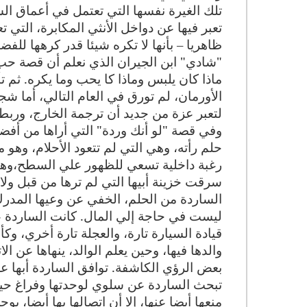
تلك الغيرة نفسها التي تعتمل في أعماق ا
تعبر فيها عن دواخل الأنثي المكابرة، التي ت
ظاهريا – بأنها لا تكره شيئا قدر كرهها للف
"شادي" ابن الجيران الذي نعلم أن قصة حب
ماذا كان يلبس وماذا كا يحب وما يكره. ثم 
الأورمان، لم تورق في العام التالي، أما 
لتعبر عزة من جديد أن ترجمة الخارج، وربطه
وفي قصة "لو أنك وردة" التي أراها من أف
حلم رأته، وهي التي لم تتعود الأحلام، وهو 
رغبة داخلية تسعي للظهور علي السطح،وهو أ
سرقت خزينة أبيها التي لم ترها من قبل ولا ت
الساردة من الحلم، الخفي عن وعيها المدرك
ليست في حاجة إلي المال. كانت الساردة عل
قيادة السيارة تارة، والعجلة تارة أخري، وكأ
والدها فيها، وحين يعلم الوالد، ينهاها عن ا
بعض الرؤي الكاشفة. توافق الساردة أبها علي 
تبحث الساردة عن سلوي لوحدتها وفراغ حيات
منعها أيضا عنها، إلا أن اتصالها بها أيضا، 