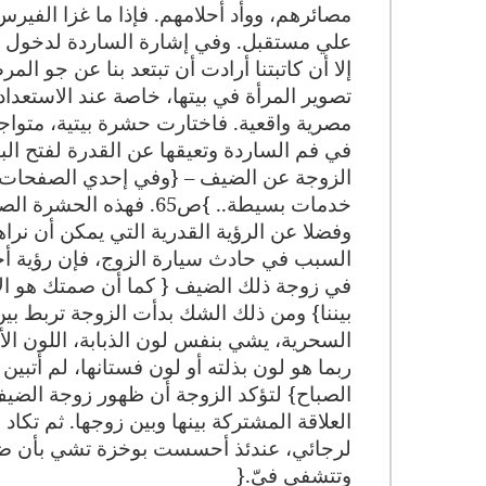
مصائرهم، ووأد أحلامهم. فإذا ما غزا الفي
علي مستقبل. وفي إشارة الساردة لدخول الذ
إلا أن كاتبتنا أرادت أن تبتعد بنا عن جو الم
تصوير المرأة في بيتها، خاصة عند الاستعد
مصرية واقعية. فاختارت حشرة بيتية، متواجد
في فم الساردة وتعيقها عن القدرة لفتح البا
الزوجة عن الضيف – {وفي إحدي الصفحات وج
خدمات بسيطة.. }ص65. فهذه الحشرة الصغيرة قطعت أمل الزوج في الحصول علي هذا الدفع بسخاء
وفضلا عن الرؤية القدرية التي يمكن أن نراه
السبب في حادث سيارة الزوج، فإن رؤية أخ
في زوجة ذلك الضيف { كما أن صمتك هو الآخ
بيننا} ومن ذلك الشك بدأت الزوجة تربط بين
السحرية، يشي بنفس لون الذبابة، اللون ال
ربما هو لون بذلته أو لون فستانها، لم أتبي
الصباح} لتؤكد الزوجة أن ظهور زوجة الضيف 
العلاقة المشتركة بينها وبين زوجها. ثم تكا
لرجائي، عندئذ أحسست بوخزة تشي بأن ضيفتي
وتتشفي فيّ
}.