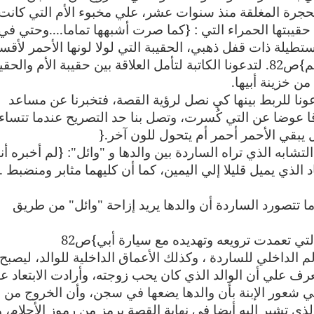
حجرة المغلقة منذ سنوات عشر، علي مخبوء الأم التي كانت
حقيبتها الحمراء التي : {كما صرت أشبهها تماما....وحتي في
ستطيلة ذات قفل ذهبي، الحقيبة التي لولا لونها الأحمر لأق
أنها نفس التي عبأت بها رزم المال في الحلم}ص82. لتدعونا الكاتبة لتأمل العلاقة بين حقيبة الأم والح
من خزينة أبيها
.
عونا للربط بينها كي نصل لرؤية القصة، فتخبرنا عن مساعد
قا عوضا عن التي كُسرت، وتصل بنا حد التصريح عندما تتساء
 يبقي الأحمر أحمر أم يتحول للون آخر
}.
ابه الذي تراه الساردة بين والدها و "وائل": {لم أخبره أن
الذي يميل قليلا إلي اليمين، كما أن كليهما مثابر ومنضبط ..
ما تتصورد الساردة أن والدها يريد إزاحة "وائل" من طريق
تي تعمدت ترويعه وتهديده مع سيارة أبي}ص82
 الداخلي للساردة ، وكذلك الأعماق الداخلية للوالد، ليصبح
لي أن الوالد الذي كان يحب زوجته، وأرادت الابتعاد عن
 إلي شعور الإبنة بأن والدها يضعها في سجن، وأن الخروج من 
 تشير إليه أيضا في نهاية القصة برمز من رموز الأحلام، 