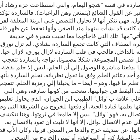
لساردة في قصة "شجو اليمام، والتي استطاعت عزة رشاد أن
عبر عن القول الشائع (يتمنعن وهن الراغبات). فالساردة تؤكد
ضول، فهي تنكر أنها لا تحاول التلصص علي الزينة المعلقة لفر
 كانت قد نشأت بينهما منذ الصغر، وأنها تحفظ عن ظهر قل
تأتي"مها" تلك التي فاجأتهما معا تحيت شجرة في حديقة
شجرة الصفاف التي كانت تجمع الساردة بشادي، لم تزل تورق.
 بالداخل، فالحب في قلب الساردة لازال يورق، لازال حيا
.
ضل قصص المجموعة، شكلا مضمونا، نواجه بالساردة تتعجب 
ما يدفعنا مباشرة للوصول إلي أن الحلم، ليس إلا حلم يقظة،
حد دعائم الحلم وفق ما تقول نظرياته. تحلم الساردة بأنها
علم ما فيها، وهو – أيضا – ما يحيلنا إلي رمزية الحلم. تتعجب
، اليقظ في جوانيتها، تتعجب من كونها سارقة، وهي التي
ي علاقة ب"وائل" الطبيب ابن الجيران، الذي يحاول تعليمه
نها يعلمها قيادة الحية، أو دفعها للخروج من الشربقة التي وض
لاتصال به، فهو "وائل" ليس إلا طامعا في ثروتها. وهنا تتكشف
عدم الاتصال بوائل، إلا أنها لا تلبث أن تعود بالاتصال به
.
ها، عن صديقة خرج والدها من السجن قربيا، وكان الأب قد
يوحي بالمشاركة، أو الموافقة، أو تمني الخروج من السجن
.