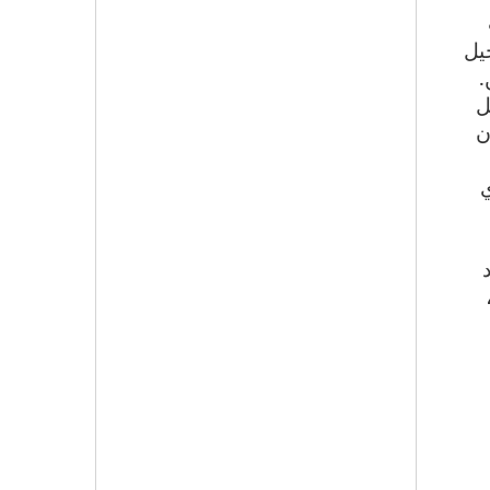
خيل
.
ل
ن
ي