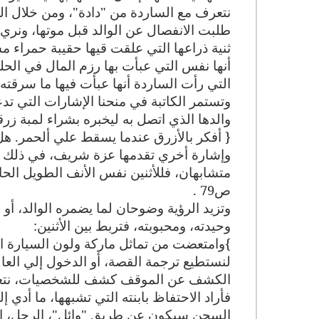
نتعرف مع الساردة من "دادة"، ومن خلال ال
طلبت الانفصال عن الوالد قبل موتها، ونري 
ثنية ذراعها التي علقت قيها حقيبة حمراء م
التي رأت الساردة أنها عبأت فيها ما سرقته 
وتستمر الكاتبة في منحنا الإشارات التي تد
والدها الذي اتصل به ليخبره بشراء لمبة زر
{ أفكر بالأزرق عندما يسقط علي ألحمر. هل
وإشارة أخري تقدمها عزة شريف، في ذلك التش
متشابهان، فللأثنين نفس الأنف الطويل الحاد 
ص79
.
وتزيد الرؤية وضوحان لما يضمره الوالد، أو 
وحيدته، ومحبوبته، فتربط بين الأثنين
:
{
وامتعضت من تماثل ماركة ولون السيارة ال
لنستطيع ترجمة القصة، أو الدخول إلي العالم
الكشف عن الموقف كشف للشخصيات، نتعرف ع
فأراد الاحتفاظ بابنته التي تشبهها، ما أدي
السجن سيكون عن طريق "وائل"، الرجل، الذي