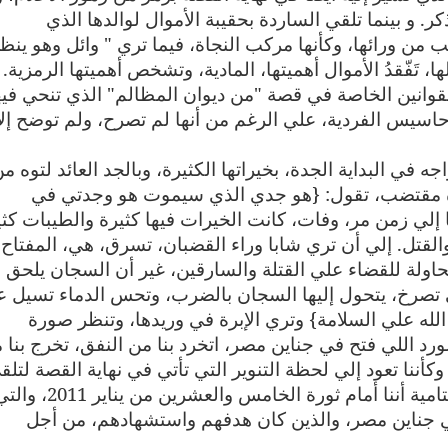
كر. و بينما تلقي الساردة بحقيبة الأموال لوالدها الذي
 من ورائها، وكأنها مركب النجاة، فيما تري " وائل وهو ينظ
ها، تَفّقدُ الأموال أهميتها، المادية، وتشخص أهميتها الرمزية
.
لقوانين الخاصة في قصة "من ديوان المظالم" الذي تنحي فيه
لأحاسيس الفردية، علي الرغم من أنها لم تصرح، ولم توضح إلا
 في البداية الجدة، بخيراتها الكثيرة، وبالجد العائد لتوه م
رة مقتضب، تقول: {هو جدي الذي سيموت هو وجدتي في
نا إلي زمن مر، وفات، كانت الخيرات فيها كثيرة والطيبات كثي
لقتل. إلي أن تري شابا وراء القضبان، تسرق، هي، المفتاح
ولة للقضاء علي القتلة والسارقين، غير أن السجان يلحق
 تصرخ، يتحول إليها السجان بالضرب، وتحس الدماء تسيل ع
لله علي السلامة} وتري الإبرة في وريدها، وتنظر صورة
لورد اللي فتح في جناين مصر، اتخرد بنا من النفق، تخرج بنا 
وكأننا تعود إلي لحظة التنوير التي تأتي في نهاية القصة لتلق
الضوء علي ما فات، ونجد أنفسنا بالعبار الختامية أننا أمام ثورة ا
 في جناين مصر، والذين كان هدفهم واستشهادهم، من أجل