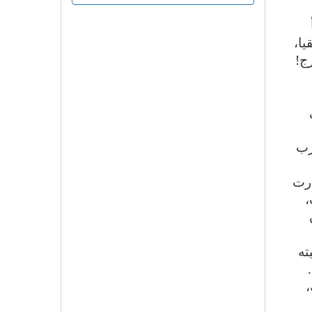
يا،
ج!
رب
ارت
،
فما أن
ته
.
،