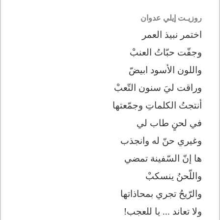
روزيـت إيلي عدوان
اختمر نبيذ العمر
وجفّت حبّاتُ العنبْ
واللون الأسود ابيضّ
وراقت ليَ سنون التّعبْ
أنتجتُ الكلماتِ وجمّعتها
في لحنٍ طاب لي
وغيري حنّ له وانجذب
ها إنّ السّفينة تمضي
واللّحنُ ينسكبْ
والرّيحُ تجري بمحاذاتها
ولا تعاند ... يا للعجب
!