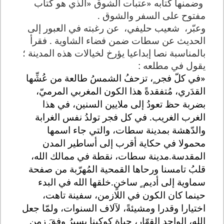
وضمنها كتابه «عتبات الشوق «الذي هو كتاب
مفتوح على السفر والشوق .
وعبّر،
شعيب حليفي،
عن رغبته في العبور إلى
الحديث عن سطات ضمن فضاء الشاوية . فقرأ
بالمناسبة نصا إبداعيا يؤرخ لخيالات هذه المدينة ؛
يقول في مطلعه :
«
في كلّ فجر ٍ، تزحفُ الشمسُ طالعة
من عُشِّها
القدَري، مُتفقدةً هذا الكون المغربي المرميّ،
بضربة حظ تعودُ إلى ملايين السنين، في هذا
الغرب الغريب. في كل فجر تولدُ نفس الغرابة
والدّهشة بمدينة سطات، والتي جاء اسمها
محمولا في حكاية أقرب إلى أساطير المدن
المقدسة
.
مدينة سطات، نقطة في ممالك الله،
قلبُ تامسنا ورحاها القمحية المُهرّبة من صفحة
سماوية إلى أديم ٍ ساخنٍ.خلقها الله في البدء
حينما كان الكون في اللازمن، سفينة تاهت،
اختيارا وقدرا ومشيئةً، لآلاف السنوات، ولمّا جعل
الله، الواحد القهّار، حياة كوكبنا يسيرُ وِفقَ زمنٍ