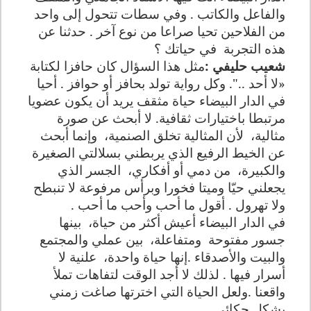
والفاعل والكاتب . وفي سطات تتحول إلى واحد
من الفلاحين تحيا صراعا من نوع آخر . حدثنا عن
هذه التجربة
في حياتك ؟
شعيب حليفي :
مثل هذا السؤال كان حافزا لكتابة
«لا أحد ..". وكل رواية تولد بحافز أو حوافز . أحيا
في الدار البيضاء حياة مثقف يريد أن يكون عضويا
مرتبطا باختيارات ثقافية. لا أبحث عن صورة
مثالية،
لأن المثالية تخلق الصنمية،
وإنما أبحث
عن الخيط الرفيع الذي يربطني بسلالتي الصغيرة
والكبيرة،
من دمي أو أفكاري،
الجسر الذي
يجعلني حيّا وميتا فخورا وبرأس مرفوعة لا تنبطح
ولا تهرول . أقول ما أحب وأحب ما أحب .
في الدار البيضاء أعيش أكثر من حياة،
بينها
جسور مفتوحة
ومتفاعلة،
بين عملي والمجتمع
والبيت والأصدقاء .إنها حياة واحدة،
علنية لا
أسرار فيها . لذلك لا أجد الوقت لتفاهات تملأ
واقعنا .ولعل الحياة التي اخترتها صاغت زمني
بشكل حكائي.