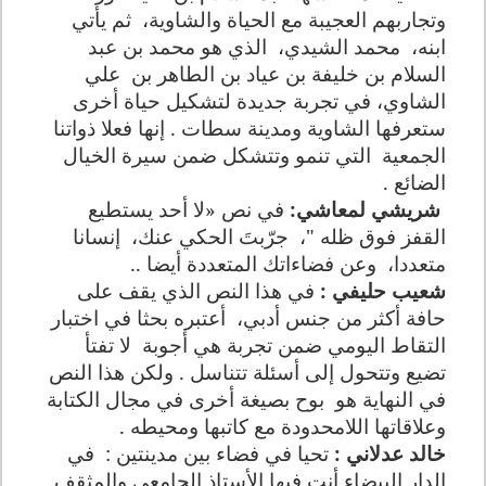
وتجاربهم العجيبة مع الحياة والشاوية،
ثم يأتي
ابنه،
محمد الشيدي،
الذي هو محمد بن عبد
السلام بن خليفة بن عياد بن الطاهر بن
علي
الشاوي، في تجربة جديدة لتشكيل حياة أخرى
ستعرفها الشاوية ومدينة سطات . إنها فعلا ذواتنا
الجمعية
التي تنمو وتتشكل ضمن سيرة الخيال
الضائع .
شريشي لمعاشي:
في نص «لا أحد يستطيع
القفز فوق ظله "،
جرّبتَ الحكي عنك،
إنسانا
متعددا،
وعن فضاءاتك المتعددة أيضا ..
شعيب حليفي :
في هذا النص الذي يقف على
حافة أكثر من جنس أدبي،
أعتبره بحثا في اختبار
التقاط اليومي ضمن تجربة هي أجوبة
لا تفتأ
تضيع وتتحول إلى أسئلة تتناسل . ولكن هذا النص
في النهاية هو
بوح بصيغة أخرى في مجال الكتابة
وعلاقاتها اللامحدودة مع كاتبها ومحيطه .
خالد عدلاني :
تحيا في فضاء بين مدينتين :
في
الدار البيضاء أنت فيها الأستاذ الجامعي والمثقف