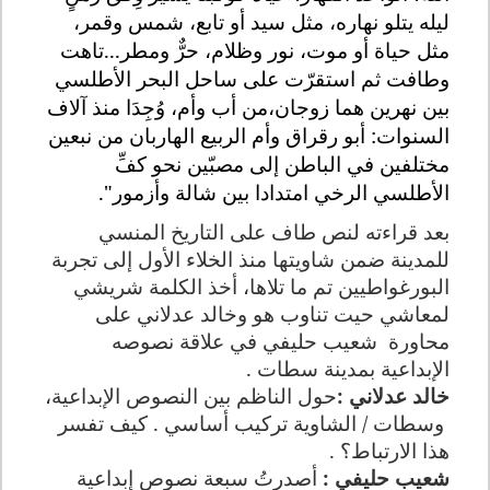
ليله يتلو نهاره، مثل سيد أو تابع، شمس وقمر،
مثل حياة أو موت، نور وظلام، حرٌّ ومطر...تاهت
وطافت ثم استقرّت على ساحل البحر الأطلسي
بين نهرين هما زوجان،من أب وأم، وُجِدَا منذ آلاف
السنوات: أبو رقراق وأم الربيع الهاربان من نبعين
مختلفين في الباطن إلى مصبّين نحو كفِّ
الأطلسي الرخي امتدادا بين شالة وأزمور".
بعد قراءته لنص طاف على التاريخ المنسي
للمدينة ضمن شاويتها منذ الخلاء الأول إلى تجربة
البورغواطيين تم ما تلاها، أخذ الكلمة شريشي
لمعاشي حيت تناوب هو وخالد عدلاني على
محاورة
شعيب حليفي في علاقة نصوصه
الإبداعية بمدينة سطات .
خالد عدلاني :
حول الناظم بين النصوص الإبداعية،
وسطات / الشاوية تركيب أساسي . كيف تفسر
هذا الارتباط؟ .
شعيب حليفي :
أصدرتُ سبعة نصوص إبداعية