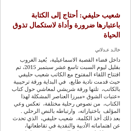
شعيب حليفي: أحتاج إلى الكتابة
باعتبارها ضرورة وأداة لاستكمال تذوق
الحياة
خالـد عـدلاني
داخل فضاء القصبة الاسماعيلية،
بُعيد الغروب
بقليل ليوم السبت تاسع عشر سبتمبر 2015، تم
افتتاح اللقاء المفتوح مع الكاتب شعيب حليفي
حيث قدمت نادية طايع،
في البداية ورقة ترحيبية
بالكاتب،
تلتها ورقة شريشي لمعاشي حول كتاب
«عتبات الشوق «مبرزا العناصر المشكلة لهذا
الكتاب،
من نصوص رحلية مختلفة،
تعكس وعي
المؤلف
باختياراته،
وارتباطه بالنص الرحلي .
بعد ذلك أخذ الكلمة،
شعيب حليفي،
الذي تحدث
عن اهتماماته الأدبية والنقدية في تقاطعاتها،