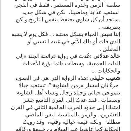
سلطة
الزمن وغدره المستمر . فقط في الفجر،
نستعيد عذابنا وماضينا،
لكن في شكل جديد
.ستجد أن كل شاوي يحتفظ بنفس التاريخ ولكن
بطريقته .
إننا نعيش الحياة بشكل مختلف . فكل يوم لا يشبه
الذي فات أو ذلك الآتي في غيبه النسبي أو
المطلق .
خالد عدلاني :
عُدتَ في رواية «رائحة الجنة «إلى
الذات الجمعية،
وسطات دائما بؤرة الأحداث
والحكايات ...
شعيب حليفي :
هذه الرواية التي هي في العمق،
جزءٌ ثان لمسار «زمن الشاوية "، تستعيد خيالا
ينمو في حياتي وحياة رجال ونساء أهل الشاوية
وسطات . فقد عدتُ إلى القرن التاسع عشر
امتدادا إلى حدود الحرب العالمية الثاني في القرن
العشرين،
والزمن بالمناسبة
ليس للماضي -
مطلقا - ولكنه قيمة خيالية وفنية،
وقد رويتُ
الحكاية كما عاشها عبد السلام بن خليفة ورفاقه