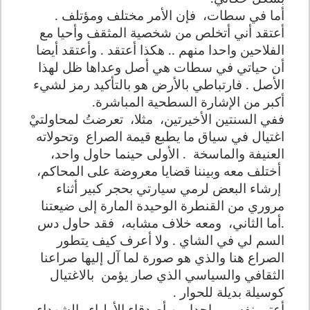
أما في سطات،
فإن الأمر مختلف ومؤتلف .
أعتقد أني أتخلص من شخصية المثقف وأحيا مع
الفلاحين واحدا منهم .. هكذا أعتقد . وأعتقد أيضا
أن حياتي في سطات هي أصل وعداها ظل لهذا
الأصل . فارتباطي بالأرض هو بالتأكيد رمز لشيء
أكبر من الإشارة السطحية المباشرة.
ففي السنتين الأخيرتين،
مثلا،
تعرضتُ لمحاولتيْ
اغتيال في سياق ما يطبع قيمة الصراع
وتحولاته
العنيفة والماسخة
. الأولى حينما حاول واحد،
أختلف معه وبيننا قضايا معروضة على المحاكم،
إرشاء البعض لرمي سيارتي بحجر كبير أثناء
مروري من القنطرة الوحيدة المارة إلى ضيعتنا
.أما الثاني،
ومعه خلاف مشابه،
فقد حاول دس
السم لي في الشاي . ولا أعرف كيف يتطور
الصراع هنا والذي هو صورة لما آل إليها صراعنا
الثقافي والسياسي الذي صار يؤمن
بالاغتيال
كوسيلة بديلة للحوار .
أعتبر نفسي واحدا من أصدقاء الأولياء والشهداء