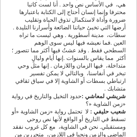
هي،
في الأساس نص واحد . أنا لست كاتبا
محترفا وإنما إنسان أحتاج إلى الكتابة باعتبارها
ضرورة وأداة لاستكمال تذوق الحياة وتقليب
أرضها التي تخبئ حياتنا الضائعة وأسرارنا التليدة .
سطات،
مدينة أسطورية . وهي ليست ما تراه
العين .فما نعيشه فيها ليس سوى الوهم
السطحي فقط . وقد عشتُ فيها أكثر مما تتصور ؛
أكثر
مما يقاس بالسنوات .إنها أيام وليالٍ
متداخلة،
فيها الزمان واللازمان . إنها مثل وحي
تبخر في أنفاسنا،
وبالتالي لا يمكن تفسير
ارتباطي بسطات أو الشاوية إلا في سياق ثقافي
متشابك .
شريشي لمعاشي :
حدود التخيل والتاريخ في رواية
«زمن الشاوية «؟
شعيب حليفي :
لا
تحتمل رواية «زمن الشاوية «أو
تسقط في التاريخ أو الواقع لأنها نص روحي
ومستقبلي. نحن في الشاوية،
مع كل غروب نفقد
الماضي والزمن ونحيا في اللازمن،
متحررين من