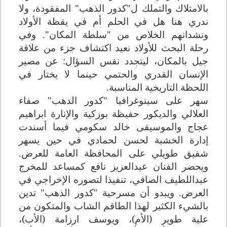
بالامتلاك والتملك ل"كدور الذهب" المفقودة، ولا
ندري هنا هل في الحلم أم في يقظة الأولاد
ونشدانهم الخلاص من "سلطة المكان". وفي
رحلة البحث للأولاد نعيد اكتشاف جزء من علاقة
جيل بالمكان، ليتجدد نفس السؤال: عن مصير
الإنسان القدري والحتمي حينما لا يختار في
اللحظة التاريخية المناسبة.
سهر على سينوغرافيا "كدور الدهب" صفاء
العلالي والديكور حفيظة بوزكية والإنارة ابراهيم
عجاج والموسيقى خالد سكومي فيما أسندت
إدارة الخشبة لحسن لحمادي في حين يسهر
شفيق طويلي على المحافظة العامة للعرض.
ويحضر الفنان عبدالعزيز نافع كمساعد للمخرج
عبداللطيف الصافي، تنفيذا لتصوره الإخراجي في
العرض. ويبدو أن مسرحية "كدور الذهب" تدين
بالشيء الكثير لهذا الطاقم الشاب والمتكون من
علية طوير (الأم)، ويوسف ارزامة (الأب)،