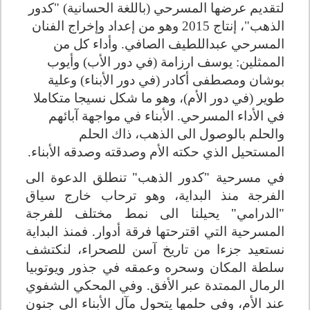
لتقديم عرضها المسرحي (باللغة الحسانية) "كدور
الذهب"، إنتاج 2015 وهو من إعداد وإخراج الفنان
المسرحي عبداللطيف الصافي. وأداء كل من
الممثلين: يوسف ارزامة (في دور الأب) وأيوب
بوشان ومصطفى أكادر (في دور الأبناء) وعلية
طوير (في دور الأم)، وهو ما شكل نسيجا متكاملا
في الأداء المسرحي. الأبناء في مواجهة آبائهم
والحلم بالوصول الى الذهب، ذاك الحلم
المستحيل الذي حكته الأم وصدقته وصدقه الأبناء.
في مسرحية "كدور الذهب" تنطلق الدعوة الى
الفرجة منذ البداية، وهو ترحاب خارج سياق
"الدرامي" يحيلنا الى نمط مختلف للفرجة
المسرحية التي اقترحتها فرقة أدوار. فمنذ البداية
نستعيد جزءا من تاريخ آسن للصحراء، لنكتشف
سلطة المكان وسحره وعمقه في جذور ويوتوبيا
الرمال الممتدة عبر الأفق. وفي المحكي الشفوي
عند الأم، وفي حلمها يتحول مآل الأبناء الى جنون