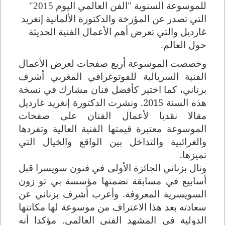
للموسوعة السنوية "الفن العالمي اليوم 2015"
التي تصدر عن المؤرخة والدكتورة الألمانية إنغريد
غارديل والتي تعرض أهم الأعمال الفنية الحديثة
حول العالم
.
وخصصت الموسوعة أربع صفحات لعرض الأعمال
الفنية السريالية للفوتوغرافي المغربي أشرف
بزناني، كما اختير كأفضل فنان مشارك في نسخة
هذه السنة 2015. ونشرت الدكتورة إنغريد غارديل
مقالا نقديا لأعمال الفنان على صفحات
الموسوعة معتبرة قيمتها الفنية العالية وتفردها
والغرائبية والتداخل بين الواقع والخيال التي
تميزها
.
ونال بزناني الجائزة الأولى في فنون سويسرا قبل
أسابيع في مسابقة نضمتها مؤسسة بي تو زون
السويسرية المعروفة
.
وأعرب أشرف بزناني عن
سعادته بعد هذا الاعتراف من موسوعة لها مكانتها
الدولية في المشهد الفني العالمي. مؤكدا أنه