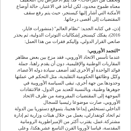
معناه طموح محدود، لكن لنأخذ في الاعتبار، حالة أوضاع
الأمكنة التي أشار إليها كيسنجر، حيث يتم رفع سقف
المقتضيات إلى أقصى درجاتها.
إذن، في كتابه الجديد
:
''نظام العالم'' (منشورات فايار،
2016
)، يفكك كيسنجر إشكاليات التوترات الدولية، ثم يحذر
صانعي القرار الدولي، وإليكم فقرات من هذا العمل
:
*
التجمد الأوروبي
:
عندما تأسس الاتحاد الأوروبي، فقد مزج بين بعض مظاهر
المقاربات الوطنية والإقليمية، دون أن يقدم راهنا، جملة
فوائد الواحدة أو الأخرى
.
لقد أضعف سيادة دوله الأعضاء،
وكبّل وظائفها الحكومية التقليدية، مثل التحكم في عملتها
وحدودها
.
من جهة أخرى، تبقى السياسة الأوروبية في
جوهرها وطنية، وبالنسبة للعديد من الدول، فالانتقادات
الموجهة إلى المقتضيات المفروضة من طرف الاتحاد
الأوروبي، صارت موضوعا رئيسيا للسجال
الداخلي
.
تستخلص إبداعا هجينا، يتموقع دستوريا بين الدولة
ثم اتحاد كونفدارلي، يعمل من خلال هيئات وزارية ثم إدارة
مشتركة
.
عمل، يقترب أكثر من الإمبراطورية الرومانية
المقدسة، قياسا لأوروبا القرن التاسع عشر
.
هكذا، وعلى