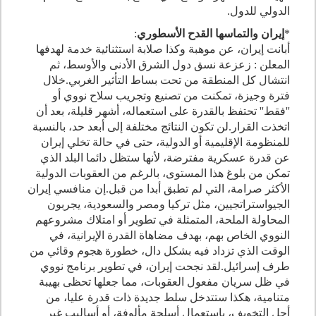
الدولي للدول
.
*
إيران والتماسها القدح الأسطوري
:
أبانت إيران، عن موهبة وكذا صلابة استثنائية خدمة لهدفها
المعلن
:
زعزعة نسق دول الشرق الأدنى والأوسط، ثم
انتشال كل المنطقة من تحت بساط التأثير الغربي
.
خلال
فترة وجيزة، تمكنت من تصنيع وتجريب سلاح نووي أو
''فقط'' تحتفظ بالقدرة على استعماله، أشهر قليلة، بعد أن
اتخذت القرار
.
لن تكون النتائج مختلفة إلى أبعد حد، بالنسبة
للمنظومة الإقليمية أو الدولية، حتى في حالة تخلي إيران
عن قدرة عسكرية مفترضة، لأنها ستظل دائما البلد الذي
تمكن من بلوغ هذا المستوى، بالرغم من العقوبات الدولية
الأكثر صرامة، التي لم تطبق أبدا من قبل
.
إن منافسي إيران
الجيواستراتجيين، مثل تركيا ومصر والسعودية، يجربون
المحاولة الملحة، المتمثلة في تطوير أو امتلاك مشروعهم
النووي الخاص بهم، بهدف مضاهاة القدرة الإيرانية، في
الوقت الذي تزداد فيه بشكل دال، خطورة هجوم وقائي من
طرف إسرائيل
.
لقد نجحت إيران، في تطوير برنامج نووي
في ظل سريان مفعول العقوبات، مما جعلها تحظى بهيبة
متنامية، هكذا ستتدخل سلط جديدة ذات قدرة عليا، من
أجل التخويف، باستعمال أسلحة مألوفة، أو أساليب غير