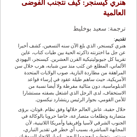
هنري كيسنجر: كيف نتجنب الفوضى
العالمية
ترجمة: سعيد بوخليط
تقديم
:
هنري كيسنجر، الذي بلغ الآن سنه التسعين، كشف أخيرا
عن جل ما اختزنته ذاكرته الحية بين طيات كتاب، عاين
تقريبا كل جيوبوليتيكية القرن العشرين
.
كيسنجر، اليهودي
الألماني، المطلع عن كثب منذ سن شبابه، هرب خلال سن
المراهقة من مطاردة النازية، صوب الولايات المتحدة
الأمريكية، حيث ساهم طيلة عقود في إرساء قواعد
الدبلوماسية، دون مثالية مفرطة ولا أيضا نسبة من
الاستخفاف، لدى الرجل الذي اشتغل بصفته مستشارا
للأمن القومي، بجوار الرئيس ريتشارد نيكسون
.
خلال حقبة، عاش العالم خلالها وفق نظام
.
قوتان، برؤى
متضاربة وتطلعات متصارعة، خاضا حروبا بالوكالة في
الجنوب الشرقي لآسيا وإفريقيا وأمريكا اللاتينية، لأن
المجابهة المباشرة، بسبب أي خطر في تقدير التباري،
سينتهي بتحطيم لبعضهما البعض
.
انهيار الاتحاد السوفياتي،