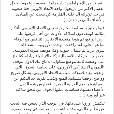
النقيض من الإمبراطورية الرومانية المقدسة (عموما، خلال
القسم الأكبر من تاريخها)، واجه الاتحاد الأوربي حقا صعوبة
في حل توتراته الداخلية، المٌلزمة كي يبحث عن المبادئ
والأهداف التي ترشده(
…
)
.
فيما يتعلق بالسياسة الخارجية، تبنى الاتحاد الأوروبي، أفكارا
مثالية كونية، دون امتلاكه الأدوات من أجل فرضها على
أرض الواقع، ثم هوية متعددة الأجناس، تتنافس مع الوفاء
لما هو محلي. لقد رافقت الوحدة الأوروبية، انشقاقات
شرق-غرب ثم شمال-جنوب وكذا موقف ميزته العمومية،
بخصوص الحركات الانفصالية (كاطالانيا، بافاريا، اسكتلندا)
التي وضعت ثانية موضع تساؤل، اندماج تلك الدول
.
يتوقف
''النموذج الاشتراكي''الأوروبي، على دينامية السوق، التي
تزعجه مع ذلك
.
تؤكد، سياسة الاتحاد الأوروبي، بشكل صريح
وواضح، رفضا متساهلا للمنع وتذهب تقريبا حد التكتم عن
المجاهرة بالقيم الغربية المميزة، فتمارس هذه الدول
الأعضاء نفسها، سياسات يمليها الخوف من تدفق ساكنة
غير أوروبية (
…
)
.
تنكمش أوروبا على ذاتها، في الوقت الذي يعيش فيه البحث
عن نظام عالمي، وقد ساهمت باستفاضة في وضع تصوره،