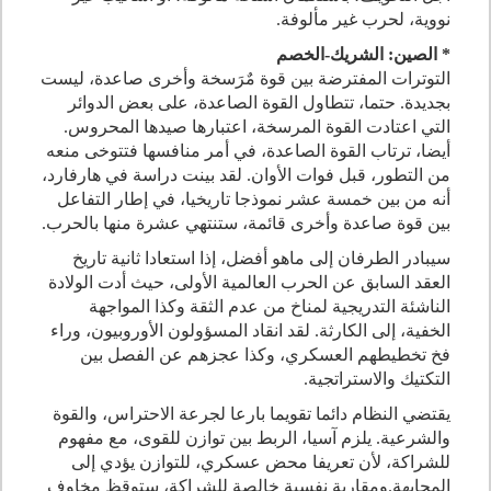
نووية، لحرب غير مألوفة
.
*
الصين
:
الشريك-الخصم
التوترات المفترضة بين قوة مٌرَسخة وأخرى صاعدة، ليست
بجديدة
.
حتما، تتطاول القوة الصاعدة، على بعض الدوائر
التي اعتادت القوة المرسخة، اعتبارها صيدها المحروس
.
أيضا، ترتاب القوة الصاعدة، في أمر منافسها فتتوخى منعه
من التطور، قبل فوات الأوان
.
لقد بينت دراسة في هارفارد،
أنه من بين خمسة عشر نموذجا تاريخيا، في إطار التفاعل
بين قوة صاعدة وأخرى قائمة، ستنتهي عشرة منها بالحرب
.
سيبادر الطرفان إلى ماهو أفضل، إذا استعادا ثانية تاريخ
العقد السابق عن الحرب العالمية الأولى، حيث أدت الولادة
الناشئة التدريجية لمناخ من عدم الثقة وكذا المواجهة
الخفية، إلى الكارثة
.
لقد انقاد المسؤولون الأوروبيون، وراء
فخ تخطيطهم العسكري، وكذا عجزهم عن الفصل بين
التكتيك والاستراتجية
.
يقتضي النظام دائما تقويما بارعا لجرعة الاحتراس، والقوة
والشرعية
.
يلزم آسيا، الربط بين توازن للقوى، مع مفهوم
للشراكة، لأن تعريفا محض عسكري، للتوازن يؤدي إلى
المجابهة
.
ومقاربة نفسية خالصة للشراكة، ستوقظ مخاوف