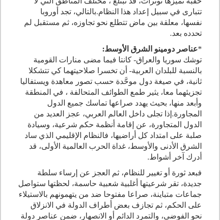
حقبة تميزها توترات، قد تبتلع ، مختلف المناطق التي لا
تتبارى في سبيل إعداد هذا النظام
.
بالتالي، تجد أوروبا
نفسها، معلقة بين ماض تتطلع نحو تجاوزه، ثم مستقبل لم
تحدده بعد
.
*
عناصر دومينو الشرق الأوسط:
توشك سوريا والعراق- كانتا فيما مضى منارات القومية
بالنسبة للبلدان العربية- أن تخسرا صلاحيتهما كي تتشكلا
ثانية، في صيغة دول موحَّدة حسب تصور معاهدة ويستفاليا
تجزيئهما معا، يثير طمع الطوائف المتحالفة ، في المنطقة
وأبعد منها، بحيث يهدد صراعها تماسك جميع الدول
المجاورة
.
إذا تجلى داخل العالم العربي، عجز العديد من
الدول المتجاورة، عن إقامة أنظمة حكم شرعية، وسيادة
صلبة على امتداد كل أراضيها، فالنظام الإقليمي الذي ساد
الشرق الأدنى والأوسط، غداة الحرب العالمية الأولى، قد
أدرك آخر أشواط.
فبعد ثورة أو تغيير للنظام، ثم العجز عن إرساء سلطة
جديدة، تقر شرعيتها أغلبية شعبية حاسمة، لحظتها ستواصل
جماعات متباينة، صراعا مفتوحا ضد من يتهمونهم بالاستيلاء
على الحكم، ثم تجازف بعض أطراف الدولة في الانزلاق
نحو الفوضى، والتمرد الدائم أو الانصهار، ضمن عناصر دولة