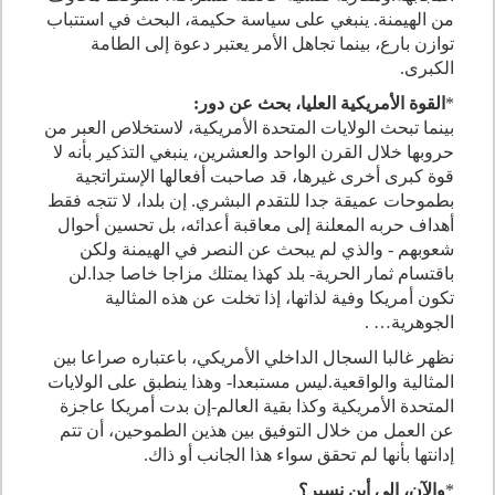
من الهيمنة
.
ينبغي على سياسة حكيمة، البحث في استتباب
توازن بارع، بينما تجاهل الأمر يعتبر دعوة إلى الطامة
الكبرى
.
*
القوة الأمريكية العليا، بحث عن دور
:
بينما تبحث الولايات المتحدة الأمريكية، لاستخلاص العبر من
حروبها خلال القرن الواحد والعشرين، ينبغي التذكير بأنه لا
قوة كبرى أخرى غيرها، قد صاحبت أفعالها الإستراتجية
بطموحات عميقة جدا للتقدم البشري
.
إن بلدا، لا تتجه فقط
أهداف حربه المعلنة إلى معاقبة أعدائه، بل تحسين أحوال
شعوبهم - والذي لم يبحث عن النصر في الهيمنة ولكن
باقتسام ثمار الحرية- بلد كهذا يمتلك مزاجا خاصا جدا
.
لن
تكون أمريكا وفية لذاتها، إذا تخلت عن هذه المثالية
الجوهرية
…
.
نظهر غالبا السجال الداخلي الأمريكي، باعتباره صراعا بين
المثالية والواقعية
.
ليس مستبعدا- وهذا ينطبق على الولايات
المتحدة الأمريكية وكذا بقية العالم-إن بدت أمريكا عاجزة
عن العمل من خلال التوفيق بين هذين الطموحين، أن تتم
إدانتها بأنها لم تحقق سواء هذا الجانب أو ذاك
.
*
والآن
،
إلى أين نسير؟