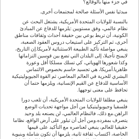
في جزء منها بالوقائع؟
مبدئيا نفس الأسئلة صالحة لمجتمعات أخرى
.
بالنسبة للولايات المتحدة الأمريكية، يشتغل البحث عن
نظام عالمي، وفق مستويين
:
يلزمها للدفاع عن المبادئ
الكونية، أن تربط بوعي بين حقيقة أحداث وثقافات مناطق
أخرى، ثم التركيز على استيعاب دروس العقود الصعبة،
ينبغي مواصلة تأكيد الطبيعة الاستثنائية لأمريكا
.
إن التاريخ،
لايمنح تأجيلا، إلى البلدان التي تضع بين قوسين التزاماتها
وكذا شعورها الهوياتي، كي تسلك مسلكا أقل وعورة
ظاهريا
.
أمريكا، هي تجسيد حاسم بخصوص الالتماس
البشري للحرية في العالم المعاصر، ثم القوة الجيوبوليتيكية
الأساسية للدفاع عن القيم الإنسانية، ويلزمها حتما أن
تحافظ على معنى توجهها
.
ينبغي مطلقا للولايات المتحدة الأمريكية، أن تلعب دورا
فلسفيا وجيوبوليتيكيا من أجل مواجهة تحديات الوضع
الراهن
.
مع ذلك، فالنظام العالمي، لن يصنعه بلد وحيد
يتصرف بمفرده
.
ومن أجل أن تبلور على أرض الواقع، نظاما
حقيقيا للعالم، ينبغي لعناصره مع التأكيد على قيمها
الخاصة، اكتساب ثقافة ثانية، يلزمها أن تكون شاملة وبنيوية