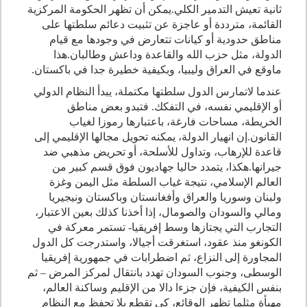
ثانية تعيش التدمير الكلي
.
يمكن أن تظهر الحكومة المركزية
القائمة، مترددة أو عاجزة عن تثبيت دعائم سلطتها على
مناطق حدودية أو كيانات تتعارض في وجودها مع قيام
الدولة، مثل حزب الله والقاعدة وداعش وطالبان
.
هذا
ماوقع في العراق وليبيا، وبكيفية خطيرة جدا في باكستان.
عندما لاتمارس الدول سلطتها مكتملة، يبدأ النظام الدولي
أو الإقليمي نفسه، في التفكك. فتبدو بعض مناطق
الخريطة، مساحات فارغة، باعتبارها رموزا لغياب
القانون
.
إن انهيار الدولة، يمكنه تحويل مجالها الإقليمي إلى
قاعدة للإرهاب، وتداول للأسلحة، أو تحريض مذهبي ضد
جيرانها
.
هكذا، يتمدد حاليا جهاديون فوق قسم كبير من
العالم الإسلامي، نتيجة غياب السلطة مثل اليمن وغزة
ولبنان وسوريا والعراق وأفغانستان وباكستان ونيجيريا
ومالي والسودان والصومال، إذا أخذنا كذلك بعين الاعتبار،
التجارب التي يجتازها وسط إفريقيا- تستمر معركة في
الكونغو منذ عقود، استغرقت أجيالا، واستدرجت كل الدول
المجاورة إلى النزاع، ثم اضطرابات في جمهورية إفريقيا
الوسطى، وجنوب السودان تهدد بانتقال لمركز المرض – ثم
بنفس الكيفية، فإن جزءا دالا من الإقليم وساكنة العالم،
مهيأة مثلما تظهر الوقائع، كي تقطع بلا تحفظ مع النظام