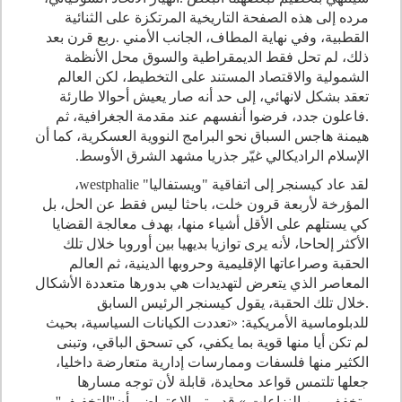
مرده إلى هذه الصفحة التاريخية المرتكزة على الثنائية
القطبية، وفي نهاية المطاف، الجانب الأمني
.
ربع قرن بعد
ذلك، لم تحل فقط الديمقراطية والسوق محل الأنظمة
الشمولية والاقتصاد المستند على التخطيط، لكن العالم
تعقد بشكل لانهائي، إلى حد أنه صار يعيش أحوالا طارئة
.
فاعلون جدد، فرضوا أنفسهم عند مقدمة الجغرافية، ثم
هيمنة هاجس السباق نحو البرامج النووية العسكرية، كما أن
الإسلام الراديكالي غيّر جذريا مشهد الشرق الأوسط
.
لقد عاد كيسنجر إلى اتفاقية "ويستفاليا"
westphalie
،
المؤرخة لأربعة قرون خلت، باحثا ليس فقط عن الحل، بل
كي يستلهم على الأقل أشياء منها، بهدف معالجة القضايا
الأكثر إلحاحا، لأنه يرى توازيا بديهيا بين أوروبا خلال تلك
الحقبة وصراعاتها الإقليمية وحروبها الدينية، ثم العالم
المعاصر الذي يتعرض لتهديدات هي بدورها متعددة الأشكال
.
خلال تلك الحقبة، يقول كيسنجر الرئيس السابق
للدبلوماسية الأمريكية
:
«تعددت الكيانات السياسية، بحيث
لم تكن أيا منها قوية بما يكفي، كي تسحق الباقي، وتبنى
الكثير منها فلسفات وممارسات إدارية متعارضة داخليا،
جعلها تلتمس قواعد محايدة، قابلة لأن توجه مسارها
وتخفف من النزاعات.» قد، يتم الاعتراض بأن''التخفيف''