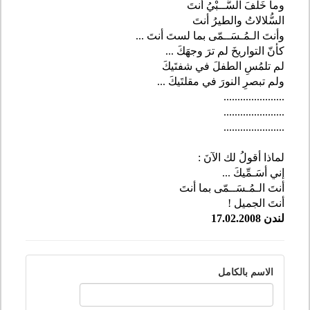
وما خَلَّفَ السَّــبْيُ أنتَ
السُّلالاتُ والطيرُ أنتَ
وأنتَ الـمُـسَــمّى بما لستَ أنتَ
...
كأنّ التواريخَ لم ترَ وجهَكَ
...
لم تلمُسِ الطفلَ في شفتَيكَ
ولم تبصرِ النورَ في مقلتَيكَ
...
......................
......................
......................
لماذا أقولُ لك الآنَ
:
إني أسَـمِّيكَ
...
أنتَ الـمُـسَــمّى بما أنتَ
أنتَ الجميل
!
لندن 17.02.2008
الاسم بالكامل