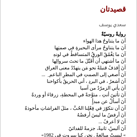
قصيدتان
سعدي يوسف
روايةٌ روسيّةٌ
آنَ ما يتناوحُ هذا الهواء
آنَ ما يتناوحُ مرأى البحيرةِ في صمتِها
آنَ ما يَغْمُقُ الورقُ المتساقطُ في لونهِ
آنَ ما أشتهي أن أُقَبِّلَ ما تحتَ سروالِها
آنَ أقذفُ قنبلةً نحو مَن يتهدّدُ معنى العراق
آنَ أُصغي إلى الصمتِ في المطرِ الناعم ِ
...
آنَ أشعرُ ، في البردِ ، أني الحريقُ بأكواخنا
آنَ يأتي الزمرّدُ من آسيا
آنَ تأتينَ أنتِ ، متوَّجةً في المحطةِ، زرقاءَ أو وردةً
آنَ أسألُ عن مبدأٍ
آنَ أن نتكوّرَ في فِعْلِنا الحُبَّ ، مثلَ الفراشاتِ مأخوذةً
آنَ أرفضُ ما ليسَ أرفضُهُ
آنَ لا أعرفُ
...
آنَ ألبسُ، ثانيةً، جزمةً للفدائيّ
»
ليستْ مبالغةً . نحن كنا ببيروت في 1982»