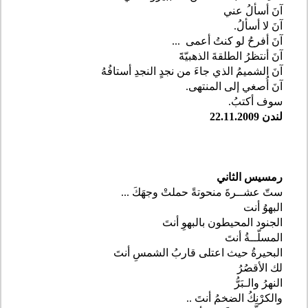
آنَ أسألُ عني
آنَ لا أسألُ
.
آنَ أفرحُ لو كنتُ أعمى
...
آنَ أنتظرُ الطلقةَ الذهبيّةََ
آنَ الشميمُ الذي جاءَ من نجدٍ النجدِ أستافُهُ
آنَ أُصغي إلى المنتهى
.
سوف أكتبُ
.
لندن 22.11.2009
رمسيس الثاني
ستّ عشــرةَ منحوتةً حملتْ وجهَكَ
...
البهوُ أنت
الجنود المحيطون بالبهوِ أنتَ
المسلّــةُ أنتَ
البحيرةُ حيث اعتلى قاربُ الشمسِ أنتَ
لك الأقصُرُ
النهرُ والـبَرُّ
والكرْنكُ الضخمُ أنتَ
..