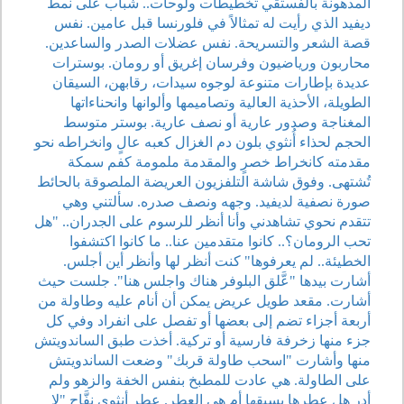
المدهونة بالفستقي تخطيطات ولوحات.. شباب على نمط
ديفيد الذي رأيت له تمثالاً في فلورنسا قبل عامين. نفس
قصة الشعر والتسريحة. نفس عضلات الصدر والساعدين.
محاربون ورياضيون وفرسان إغريق أو رومان. بوسترات
عديدة بإطارات متنوعة لوجوه سيدات، رقابهن، السيقان
الطويلة، الأحذية العالية وتصاميمها وألوانها وانحناءاتها
المغناجة وصدور عارية أو نصف عارية. بوستر متوسط
الحجم لحذاء أُنثوي بلون دم الغزال كعبه عالٍ وانخراطه نحو
مقدمته كانخراط خصرٍ والمقدمة ملمومة كفم سمكة
تُشتهى. وفوق شاشة التلفزيون العريضة الملصوقة بالحائط
صورة نصفية لديفيد. وجهه ونصف صدره. سألتني وهي
تتقدم نحوي تشاهدني وأنا أنظر للرسوم على الجدران.. "هل
تحب الرومان؟.. كانوا متقدمين عنا.. ما كانوا اكتشفوا
الخطيئة.. لم يعرفوها" كنت أنظر لها وأنظر أين أجلس.
أشارت بيدها "عَّلق البلوفر هناك واجلس هنا". جلست حيث
أشارت. مقعد طويل عريض يمكن أن أنام عليه وطاولة من
أربعة أجزاء تضم إلى بعضها أو تفصل على انفراد وفي كل
جزء منها زخرفة فارسية أو تركية. أخذت طبق الساندويتش
منها وأشارت "اسحب طاولة قربك" وضعت الساندويتش
على الطاولة. هي عادت للمطبخ بنفس الخفة والزهو ولم
أدر هل عطرها يسبقها أم هي العطر. عطر أنثوي نفَّاح "لا