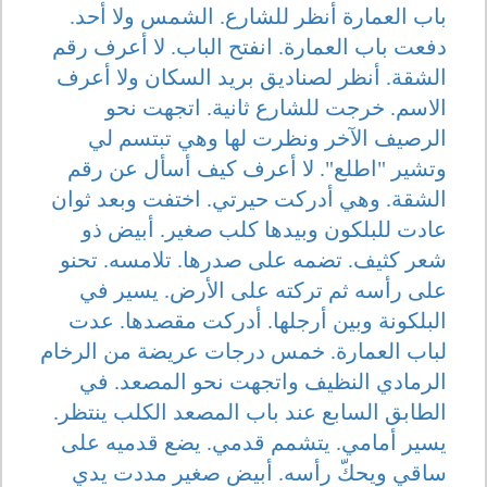
باب العمارة أنظر للشارع. الشمس ولا أحد.
دفعت باب العمارة. انفتح الباب. لا أعرف رقم
الشقة. أنظر لصناديق بريد السكان ولا أعرف
الاسم. خرجت للشارع ثانية. اتجهت نحو
الرصيف الآخر ونظرت لها وهي تبتسم لي
وتشير "اطلع". لا أعرف كيف أسأل عن رقم
الشقة. وهي أدركت حيرتي. اختفت وبعد ثوان
عادت للبلكون وبيدها كلب صغير. أبيض ذو
شعر كثيف. تضمه على صدرها. تلامسه. تحنو
على رأسه ثم تركته على الأرض. يسير في
البلكونة وبين أرجلها. أدركت مقصدها. عدت
لباب العمارة. خمس درجات عريضة من الرخام
الرمادي النظيف واتجهت نحو المصعد. في
الطابق السابع عند باب المصعد الكلب ينتظر.
يسير أمامي. يتشمم قدمي. يضع قدميه على
ساقي ويحكّ رأسه. أبيض صغير مددت يدي