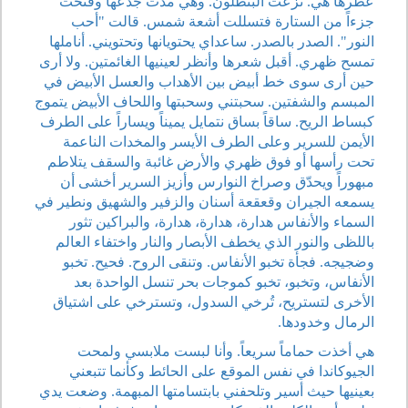
عطرها هي. نزعت البنطلون. وهي مدت جذعها وفتحت
جزءاً من الستارة فتسللت أشعة شمس. قالت "أحب
النور". الصدر بالصدر. ساعداي يحتويانها وتحتويني. أناملها
تمسح ظهري. أقبل شعرها وأنظر لعينيها الغائمتين. ولا أرى
حين أرى سوى خط أبيض بين الأهداب والعسل الأبيض في
المبسم والشفتين. سحبتني وسحبتها واللحاف الأبيض يتموج
كبساط الريح. ساقاً بساق نتمايل يميناً ويساراً على الطرف
الأيمن للسرير وعلى الطرف الأيسر والمخدات الناعمة
تحت رأسها أو فوق ظهري والأرض غائبة والسقف يتلاطم
مبهوراً ويحدّق وصراخ النوارس وأزيز السرير أخشى أن
يسمعه الجيران وقعقعة أسنان والزفير والشهيق ونطير في
السماء والأنفاس هدارة، هدارة، هدارة، والبراكين تثور
باللظى والنور الذي يخطف الأبصار والنار واختفاء العالم
وضجيجه. فجأة تخبو الأنفاس. وتنقى الروح. فحيح. تخبو
الأنفاس، وتخبو، تخبو كموجات بحر تنسل الواحدة بعد
الأخرى لتستريح، تُرخي السدول، وتسترخي على اشتياق
الرمال وخدودها.
هي أخذت حماماً سريعاً. وأنا لبست ملابسي ولمحت
الجيوكاندا في نفس الموقع على الحائط وكأنما تتبعني
بعينيها حيث أسير وتلحفني بابتسامتها المبهمة. وضعت يدي