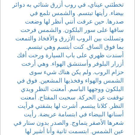
تخطئني عيناي، في روب أزرق شتائي به دوائر
بيضاء. رأيتها تبتسم. والشمس تلمع في
صدرها. حين عرفت أنني أنظر لها وضعت
ساقها على سور البلكون. والشمس فرحت
وتسللت بين الروب الأزرق والأفخاذ والتمعت
بما فوق الساق. كنت أبتسم وهي تبتسم.
أسندت ظهري على باب السيارة ورحت أفك
أزرار البلوفر وأستنشق الهواء. وهي أرخت
حزام الروب. ولم يكن هناك شيء سوى
الشمس والهواء وفخذيها المشعين. فوق في
البلكون ووجهها الباسم. أمعنت النظر ويدي
توقفت عن الحركة. سحبت المفتاح. أمعنت
النظر. كلانا يبتسم. أشرت لها بشفتي فرأيت
أسنانها البيضاء في ابتسامة عريضة. رأيت
شعرها الأصفر يتماوج. والصدر بدون ستار في
عين الشمس. ابتسمت ثانية وأنا أشير لها