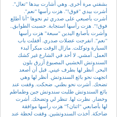
بشفتي مرة أخرى. وهي أشارت بيدها "تعال".
أشرت بيدي "فوق!". هزت رأسها "نعم".
أشرت بأصبعي على صدري ثم نحوها "أنا أطلع
فوق!". هزت رأسها استجابة. حسبت الطوابق..
وأشرت بأصابع اليدين "سبعة" هزت رأسها
"نعم". انفرجت عضلات صدري. أقفلت باب
السيارة وتوكلت. مازال الوقت مبكراً لبدء
العمل. أمشي. لا أحد في الشارع غير كشك
السندوتش الخشبي المصبوغ أزرق بلون
البحر. أنظر لها بطرف عيني. قبل أن أصعد
اتجهت نحو بائع السندوتش. أنظر لها وهي
تضحك. أشرت نحو بطني. ضحكت. وقفت عند
بائع السندوتش طلبت سندوتش جبن وطماطم
وخضار. نظرت لها. تنظر لي وتضحك. أشرت
لها بأصابعي "اثنان؟" هزت رأسها موافقة
ضاحكة. أخذت السندوتشين. وقفت لحظة عند