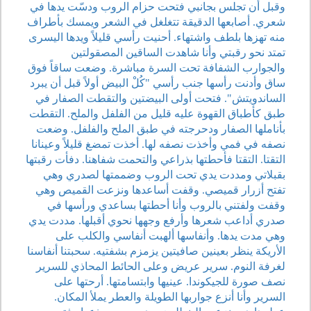
وقبل أن تجلس بجانبي فتحت حزام الروب ودسّت يدها في
شعري. أصابعها الدقيقة تتغلغل في الشعر ويمسك بأطراف
منه تهزها بلطف واشتهاء. أحنيت رأسي قليلاً ويدها اليسرى
تمتد نحو رقبتي وأنا شاهدت الساقين المصقولتين
والجوارب الشفافة تحت السرة مباشرة. وضعت ساقاً فوق
ساق وأدنت رأسها جنب رأسي "كُلْ البيض أولاً قبل أن يبرد
الساندويتش". فتحت أولى البيضتين والتقطت الصفار في
طبق كأطباق القهوة عليه قليل من الفلفل والملح. التقطت
بأناملها الصفار ودحرجته في طبق الملح والفلفل. وضعت
نصفه في فمي وأخذت نصفه لها. أخذت تمضغ قليلاً وعينانا
التقتا. التقتا فأحطتها بذراعي والتحمت شفاهنا. دفأت رقبتها
بقبلاتي ومددت يدي تحت الروب وضممتها لصدري وهي
تفتح أزرار قميصي. وقفت أساعدها ونزعت القميص وهي
وقفت ولفتني بالروب وأنا أحطتها بساعدي ورأسها في
صدري أداعب شعرها وأرفع وجهها نحوي أقبلها. مددت يدي
وهي مدت يدها. وأنفاسها ألهبت أنفاسي والكلب على
الأريكة ينظر بعينين صافيتين يزمزم بشفتيه. سحبتنا أنفاسنا
لغرفة النوم. سرير عريض وعلى الحائط المحاذي للسرير
نصف صورة للجيكوندا. عينيها وابتسامتها. أرحتها على
السرير وأنا أنزع جواربها الطويلة والعطر يملأ المكان.