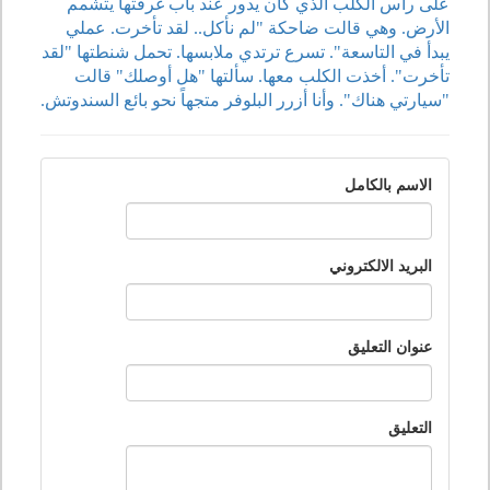
على رأس الكلب الذي كان يدور عند باب غرفتها يتشمم
الأرض. وهي قالت ضاحكة "لم نأكل.. لقد تأخرت. عملي
يبدأ في التاسعة". تسرع ترتدي ملابسها. تحمل شنطتها "لقد
تأخرت". أخذت الكلب معها. سألتها "هل أوصلك" قالت
"سيارتي هناك". وأنا أزرر البلوفر متجهاً نحو بائع السندوتش.
الاسم بالكامل
البريد الالكتروني
عنوان التعليق
التعليق