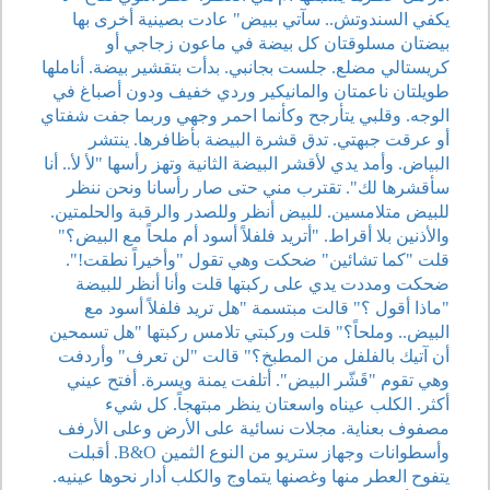
يكفي السندوتش.. سآتي ببيض" عادت بصينية أخرى بها
بيضتان مسلوقتان كل بيضة في ماعون زجاجي أو
كريستالي مضلع. جلست بجانبي. بدأت بتقشير بيضة. أناملها
طويلتان ناعمتان والمانيكير وردي خفيف ودون أصباغ في
الوجه. وقلبي يتأرجح وكأنما احمر وجهي وربما جفت شفتاي
أو عرقت جبهتي. تدق قشرة البيضة بأظافرها. ينتشر
البياض. وأمد يدي لأقشر البيضة الثانية وتهز رأسها "لأ لأ.. أنا
سأقشرها لك". تقترب مني حتى صار رأسانا ونحن ننظر
للبيض متلامسين. للبيض أنظر وللصدر والرقبة والحلمتين.
والأذنين بلا أقراط. "أتريد فلفلاً أسود أم ملحاً مع البيض؟"
قلت "كما تشائين" ضحكت وهي تقول "وأخيراً نطقت!".
ضحكت ومددت يدي على ركبتها قلت وأنا أنظر للبيضة
"ماذا أقول ؟" قالت مبتسمة "هل تريد فلفلاً أسود مع
البيض.. وملحاً؟" قلت وركبتي تلامس ركبتها "هل تسمحين
أن آتيك بالفلفل من المطبخ؟" قالت "لن تعرف" وأردفت
وهي تقوم "قَشّر البيض". أتلفت يمنة ويسرة. أفتح عيني
أكثر. الكلب عيناه واسعتان ينظر مبتهجاً. كل شيء
مصفوف بعناية. مجلات نسائية على الأرض وعلى الأرفف
وأسطوانات وجهاز ستريو من النوع الثمين B&O. أقبلت
يتفوح العطر منها وغصنها يتماوج والكلب أدار نحوها عينيه.