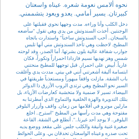
نحوه ألامس نعومة شعره. عيناه واسعتان
كبيرتان. يسير أمامي. يعدو ويعود يتشممني.
دخل الكلب وأنا وراءه. مدت وجهها نحوي فقبلتها على
الوجنتين. أخذت السندوتش من يدي وهي تقول "سأضعه
بالسخان.. أحب السندوتش ساخناً" واستدارت باتجاه
المطبخ. لاحظت وهي تأخذ السندوتش مني أنها تلبس
جوارب شفافة عالية بلون بشرتها. أما الصدر، وقد لوحته
شمس وهز نهديها نسيم فازدادا احمراراً وتكوراً، فكان
عارياً. أبيض على احمرار. قبل توجهها للمطبخ منحتني
ابتسامة أليفة أشعرتني أنني في بيتي. مددت يدي وأغلقت
باب الشقة. مازلت واقفاً مبهوراً ومستعذباً طريقتها في
السير نحو المطبخ وهي ترتدي الروب الأزرق ذا الدوائر
البيضاء. تسير لا صنمية ولا متخشبة كعارضات الأزياء، بل
بتلك التدويرة والهزة الخلفية والتماوج الذي أمطرتنا به
مارلين مونرو في أفلامها من زمان. واقف وأزرار البلوفر
مفتوحة وهي مدت رأسها من المطبخ "استرح.. اخلع
البلوفر.. لا يوجد أحد غيرنا..". أتطلع في الشقة. القاعة
صغيرة غنية وأنيقة والكلب جلس على مقعد ووضع يديه
تحت صدره وعيناه الواسعتان تحدقان بي. وعلى الحوائط