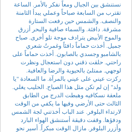
نستنشق بين الجبال ومعاً نفكر بالأمر. الساعة
تقترب من السابعة صباحاً وعملي يبدأ الثامنة
والنصف. والشمس حين رفعت الستارة
مشرقة. دافئة. والسماء صافية والبحر أزرق
والموج الأبيض يترادف موجة تلو أخرى. صباح
جميل. أخذت حماماً دافئاً وغمرتُ شعري
بالشامبو وجسدي بالصابون. أخذت حماماً على
راحتي. حلقت ذقني دون استعجال ونظرت
لوجهي. ممتلئ بالحيوية والرضا والعافية.
ركزت عيني على عيني بالمرآة. ما السعادة "يا
ولد" إن لم تكن مثل هذا الصباح. الحليب يغلي.
ملعقة نسكافيه وهبطت الدرج من الطابق
الثالث حتى الأرضي وفيها ما يكفي من الوقت
لارتداء البلوفر. عند الباب أخذتني لجة الشمس
ودفؤها. وقفت دقيقة أستنشق الهواء البارد
وأزرر البلوفر. مازال الوقت مبكراً. أسير نحو