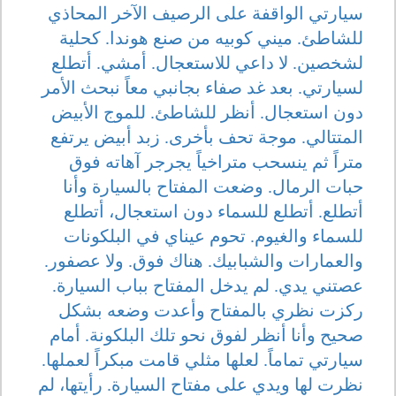
سيارتي الواقفة على الرصيف الآخر المحاذي
للشاطئ. ميني كوبيه من صنع هوندا. كحلية
لشخصين. لا داعي للاستعجال. أمشي. أتطلع
لسيارتي. بعد غد صفاء بجانبي معاً نبحث الأمر
دون استعجال. أنظر للشاطئ. للموج الأبيض
المتتالي. موجة تحف بأخرى. زبد أبيض يرتفع
متراً ثم ينسحب متراخياً يجرجر آهاته فوق
حبات الرمال. وضعت المفتاح بالسيارة وأنا
أتطلع. أتطلع للسماء دون استعجال، أتطلع
للسماء والغيوم. تحوم عيناي في البلكونات
والعمارات والشبابيك. هناك فوق. ولا عصفور.
عصتني يدي. لم يدخل المفتاح بباب السيارة.
ركزت نظري بالمفتاح وأعدت وضعه بشكل
صحيح وأنا أنظر لفوق نحو تلك البلكونة. أمام
سيارتي تماماً. لعلها مثلي قامت مبكراً لعملها.
نظرت لها ويدي على مفتاح السيارة. رأيتها، لم