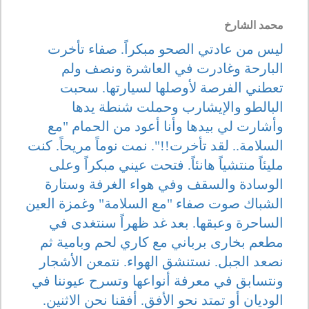
محمد الشارخ
ليس من عادتي الصحو مبكراً. صفاء تأخرت
البارحة وغادرت في العاشرة ونصف ولم
تعطني الفرصة لأوصلها لسيارتها. سحبت
البالطو والإيشارب وحملت شنطة يدها
وأشارت لي بيدها وأنا أعود من الحمام "مع
السلامة.. لقد تأخرت!!". نمت نوماً مريحاً. كنت
مليئاً منتشياً هانئاً. فتحت عيني مبكراً وعلى
الوسادة والسقف وفي هواء الغرفة وستارة
الشباك صوت صفاء "مع السلامة" وغمزة العين
الساحرة وعبقها. بعد غد ظهراً سنتغدى في
مطعم بخارى برباني مع كاري لحم وبامية ثم
نصعد الجبل. نستنشق الهواء. نتمعن الأشجار
ونتسابق في معرفة أنواعها وتسرح عيوننا في
الوديان أو تمتد نحو الأفق. أفقنا نحن الاثنين.