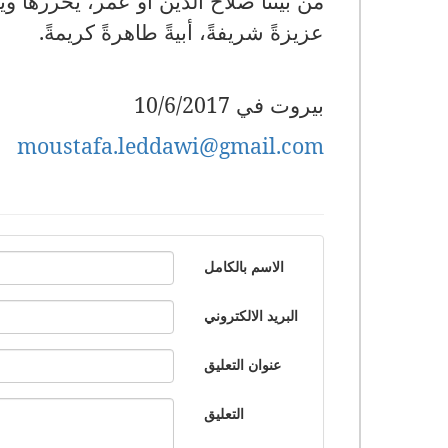
من بيننا صلاح الدين أو عمر، يحررها وي
عزيزةً شريفةً، أبيةً طاهرةً كريمةً.
بيروت في 10/6/2017
moustafa.leddawi@gmail.com
الاسم بالكامل
البريد الالكتروني
عنوان التعليق
التعليق