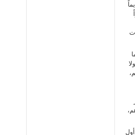
اً
ات
ا
لا
م،
م،
أول