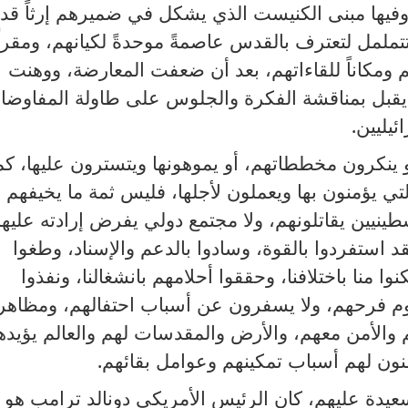
فيها مبنى الكنيست الذي يشكل في ضميرهم إرثاً قديم
تتململ لتعترف بالقدس عاصمةً موحدةً لكيانهم، ومقراً
تهم ومكاناً للقاءاتهم، بعد أن ضعفت المعارضة، ووهنت
ا يقبل بمناقشة الفكرة والجلوس على طاولة المفاوض
يليين.
و ينكرون مخططاتهم، أو يموهونها ويتسترون عليها، كم
لتي يؤمنون بها ويعملون لأجلها، فليس ثمة ما يخيفهم و
طينيين يقاتلونهم، ولا مجتمع دولي يفرض إرادته عليه
د استفردوا بالقوة، وسادوا بالدعم والإسناد، وطغوا
ا منا باختلافنا، وحققوا أحلامهم بانشغالنا، ونفذوا
يوم فرحهم، ولا يسفرون عن أسباب احتفالهم، ومظاهر
 والأمن معهم، والأرض والمقدسات لهم والعالم يؤيده
نون لهم أسباب تمكينهم وعوامل بقائهم.
سعيدة عليهم، كان الرئيس الأمريكي دونالد ترامب هو 