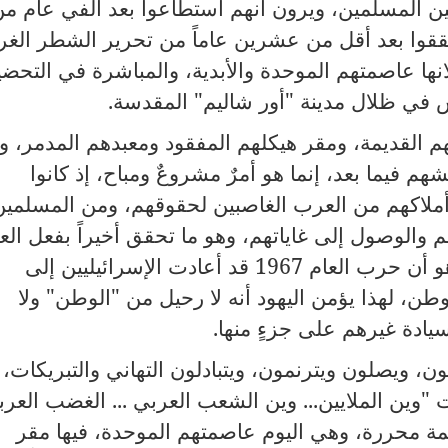
ين المسلمين، ويرون أنهم استطاعوا بعد ألفي عام م
يحققوا بعد أقل من عشرين عاماً من تحرير الشطر الغر
نها عاصمتهم الموحدة والأبدية، والمباشرة في التحضي
ش في ظلال مدينة "أور شاليم" المقدسة.
م القديمة، ومقر هيكلهم المفقود ومعبدهم المدمر، و
م فيما بعد، إنما هو أمرٌ مشروعٌ ومباح، إذ كانوا
أملاكهم من العرب الغاصبين لحقوقهم، ومن المسلمين
م والوصول إلى غاياتهم، وهو ما تحقق أخيراً بفعل ال
والإيمان، والتضحية والفداء، ويرى نتنياهو أن حرب العام 1967 قد أعادت الإسرائيليين إلى
ن، لهذا يؤمن اليهود أنه لا رحيل من "الوطن" ولا
سيادة غيرهم على جزءٍ منها.
، ويصلون ويترنمون، ويتبادلون التهاني والتبريكات،
وين الملايين... وين الشعب العربي ... الغضب العر
ة محررة، وهي اليوم عاصمتهم الموحدة، فيها مقر