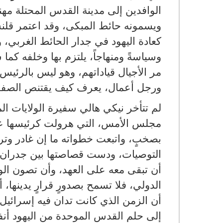
الوافدين إلى مدينة القدس المحتلة مهنئ
ويسمونه حائط المبكى، وقد اعتمر قلنس
كعادة اليهود في جدار الحائط الغربي، ولع
وسياسةً ومنهاجاً، يلتزم بها وخلفه كما
مر الأجيال قياداتهم، وهو ليس بالرئيس 
ورجل أعمال، يعرف كيف يقتنص الصفقات
لم تتأخر نيكي هالي سفيرة الولايات الم
مجلس الأمس، التي هرولت كرئيسها على
بصخبٍ، واتبعت خطواته ما إن غادر وت
التوصيات، ودست قصاصتها بين جدران ا
أن تبقى معه على العهد، وأن تصون ال
الدولي، فلا تسمح بصدورٍ قرارٍ يدينها، أ
أن الزمن الذي كانت تدان فيه إسرائيل
إلى حلم القدس الموحدة من اليهود أنفس