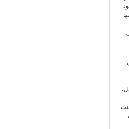
ود
ها
ى
ل،
لنت