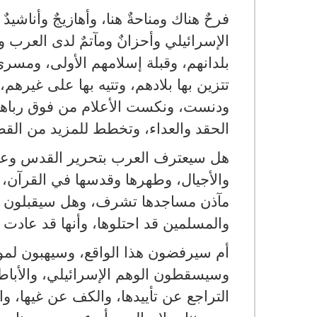
فرحٌ هناك ومناحةٌ هنا، وأهازيجٌ وأناشي
الإسرائيلي وأحزانٌ ومآتمٌ لدى العرب
بلدانهم، وقبلة إسلامهم الأولى، ومسر
تتزين بها بلادهم، وتتيه بها على غير
ودنست، ونكست الأعلام من فوق رباها وس
الحقد والعداء، وتخطط للمزيد من القضم
هل سيعترف العرب بتحرير القدس وعودته
والأجيال، وطهرها وقدسها في القرآن، 
مآذن مساجدها تشرف، وهل سيقبلون بروا
والمسلمين قد احتلوها، وأنها قد عادت إلي
أم سيرفضون هذا الواقع، وسيهبون لمو
وسيسقطون الوهم الإسرائيلي، والأباط
التراجع عن تأييدها، والكف عن غيها، و