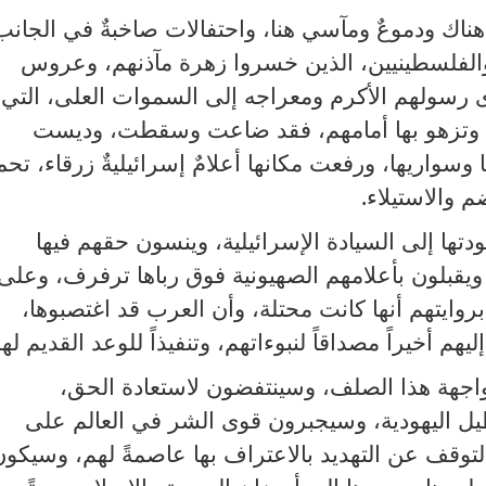
دٌ هناك ودموعٌ ومآسي هنا، واحتفالات صاخبةٌ في الجانب
 والفلسطينيين، الذين خسروا زهرة مآذنهم، وعروس
ى رسولهم الأكرم ومعراجه إلى السموات العلى، التي
هم، وتزهو بها أمامهم، فقد ضاعت وسقطت، وديست
واريها، ورفعت مكانها أعلامٌ إسرائيليةٌ زرقاء، تح
 والاستيلاء.
ا إلى السيادة الإسرائيلية، وينسون حقهم فيها
ويقبلون بأعلامهم الصهيونية فوق رباها ترفرف، وعلى
يتهم أنها كانت محتلة، وأن العرب قد اغتصبوها،
هم أخيراً مصداقاً لنبوءاتهم، وتنفيذاً للوعد القديم له
اجهة هذا الصلف، وسينتفضون لاستعادة الحق،
يل اليهودية، وسيجبرون قوى الشر في العالم على
التوقف عن التهديد بالاعتراف بها عاصمةً لهم، وسيكون