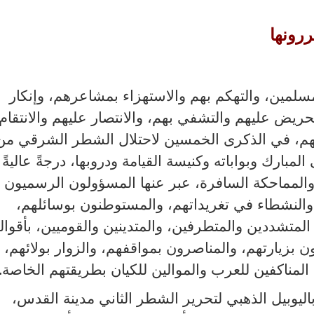
ررونها
سلمين، والتهكم بهم والاستهزاء بمشاعرهم، وإنكار
ريض عليهم والتشفي بهم، والانتصار عليهم والانتقام
م، في الذكرى الخمسين لاحتلال الشطر الشرقي من
مبارك وبواباته وكنيسة القيامة ودروبها، درجةً عاليةً
 والمماحكة السافرة، عبر عنها المسؤولون الرسميون 
 والنشطاء في تغريداتهم، والمستوطنون بوسائلهم،
لمتشددين والمتطرفين، والمتدينين والقوميين، بأقوال
ون بزيارتهم، والمناصرون بمواقفهم، والزوار بولائهم،
لمناكفين للعرب والموالين للكيان بطريقتهم الخاصة.
اليوبيل الذهبي لتحرير الشطر الثاني مدينة القدس،