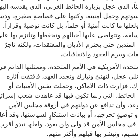
اً، الذي عجل بزيارة الحائط الغربي، الذي يقدسه اليه
وتهم وحمل أمنيته، وكتبها على قصاصةٍ صغيرةٍ، ودس
لها ما كانت أمنيةً أو حلماً، بل كانت توصيةً وقراراً،
 سلفه، وتتواصى عليها أجيالهم وتحفظها وتلتزم بها عل
المتدين حتى يحترم الأديان والمعتقدات، ولكنه تاجرٌ
 ويبرم العقود والاتفاقيات.
تحدة الأمريكية في الأمم المتحدة، وممثلتها الدائم في
 عجل، لتهنئ وتبارك وتجدد العهد، فاقتفت آثاره
رك، فزارت ذات الأماكن، وحملت نفس الأمنيات أو
لحائط، التي ربما تكون فيها قد عاهدت شعب إسرائي
وعد، وأن تدافع عن دولتهم في أروقة مجلس الأمن
و توصيةٍ تحرجها، أو بيانات استنكارٍ لسياستها، وقد أع
 في مجلس الأمن قد ولى ولن يعود، ولعلها تبدو أقرب
هم، وتبشر بها قبلهم وأكثر منهم.