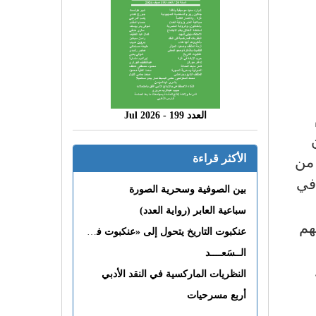
العدد 199 - 2026 Jul
 من
الأكثر قراءة
في
بين الصوفية وسحرية الصورة
سباعية العابر (رواية العدد)
هم
عنكبوت التاريخ يتحول إلى «عنكبوت فى القلب»
الــسَعــــد
النظريات الماركسية في النقد الأدبي
أربع مسرحيات