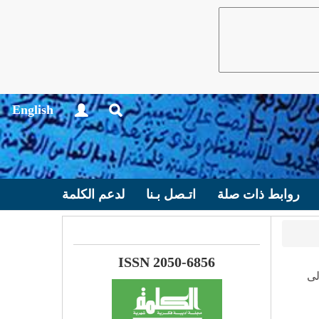
English
روابط ذات صلة
اتـصل بـنا
لدعم الكلمة
ISSN 2050-6856
لى