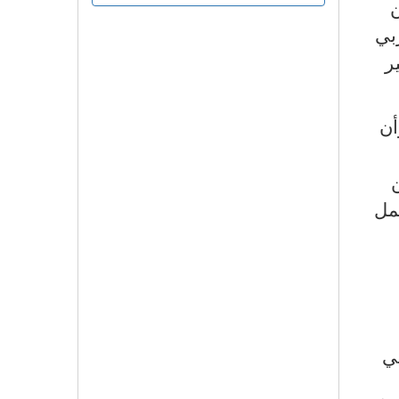
ن
بي
ر
أن
عمل
بي