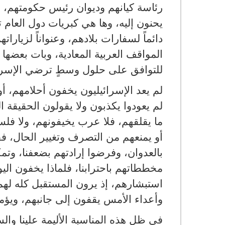
رئاسة كيانهم وديوان رئيس حكومتهم، و
يحنون إليه، وها هي كبريات دول العام 
دائماً لسفارات بلادهم، وعنواناً لزيارا
المواقف العربية المعادية، وبات بعضه
للتوافق على حلول وسطٍ ترضي الإسرائ
لم يعد الإسرائيليون يخفون أحلامهم، أ
لم يعودوا يكذبون ولا يقولون الحقيقة ا
ما يقلقهم، فلا عرب يخيفونهم، ولا فلس
أو يمنعهم من التصرف وتغيير الحال، فق
بالعدوان، وفرضوا إرادتهم بضعفنا، وتمكنو
مخططاتهم باحترابنا، فلماذا يخفون ال
استبشارهم، إذ يرون المستقبل كله لهم
وأعداء الأمس يقفون إلى جانبهم، ويؤم
في ظل هذه المناسبة الأليمة علينا وال